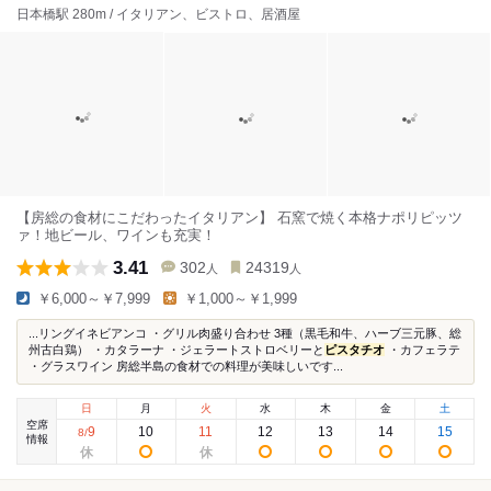
日本橋駅 280m / イタリアン、ビストロ、居酒屋
【房総の食材にこだわったイタリアン】 石窯で焼く本格ナポリピッツ
ァ！地ビール、ワインも充実！
3.41
302
24319
人
人
￥6,000～￥7,999
￥1,000～￥1,999
...リングイネビアンコ ・グリル⾁盛り合わせ 3種（黒毛和牛、ハーブ三元豚、総
州古白鶏） ・カタラーナ ・ジェラートストロベリーと
ピスタチオ
・カフェラテ
・グラスワイン 房総半島の食材での料理が美味しいです...
日
月
火
水
木
金
土
空席
9
10
11
12
13
14
15
8
/
情報