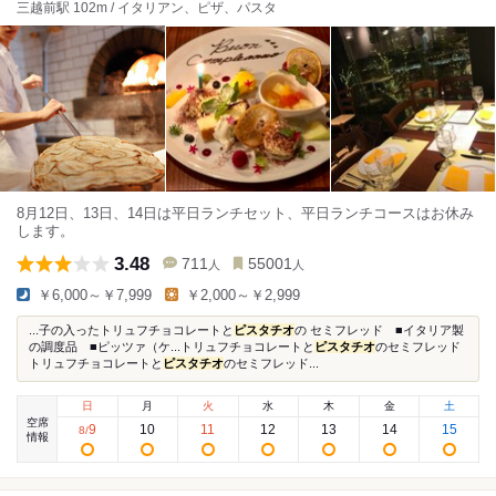
三越前駅 102m / イタリアン、ピザ、パスタ
8月12日、13日、14日は平日ランチセット、平日ランチコースはお休み
します。
3.48
711
55001
人
人
￥6,000～￥7,999
￥2,000～￥2,999
...子の入ったトリュフチョコレートと
ピスタチオ
の セミフレッド ■イタリア製
の調度品 ■ピッツァ（ケ...トリュフチョコレートと
ピスタチオ
のセミフレッド
トリュフチョコレートと
ピスタチオ
のセミフレッド...
日
月
火
水
木
金
土
空席
9
10
11
12
13
14
15
8
/
情報