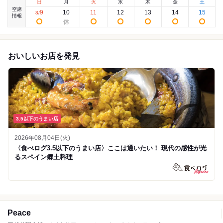
日
月
火
水
木
金
土
空席
9
10
11
12
13
14
15
8
/
情報
おいしいお店を発見
3.5以下のうまい店
2026年08月04日(火)
〈食べログ3.5以下のうまい店〉ここは通いたい！ 現代の感性が光
るスペイン郷土料理
Peace