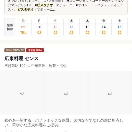
き のんびりしました。 【パフェ詳細】...■スロージェットコーヒーのインドネシ
アマンデリンG1 ■
ピスタチオ
・マティーニ ■サロン・ド・パフェ－ティラミ
ス－、
ピスタチオ
・マティーニ...
日
月
火
水
木
金
土
空席
9
10
11
12
13
14
15
8
/
情報
広東料理 センス
三越前駅 199m / 中華料理、飲茶・点心
都心を一望する、パノラミックな絶景。大切なもてなしの席に相応し
い、華やかな広東料理をご提供