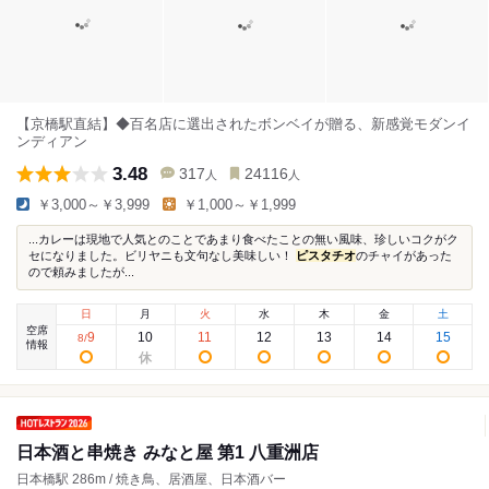
【京橋駅直結】◆百名店に選出されたボンベイが贈る、新感覚モダンイ
ンディアン
3.48
317
24116
人
人
￥3,000～￥3,999
￥1,000～￥1,999
...カレーは現地で人気とのことであまり食べたことの無い風味、珍しいコクがク
セになりました。ビリヤニも文句なし美味しい！
ピスタチオ
のチャイがあった
ので頼みましたが...
日
月
火
水
木
金
土
空席
9
10
11
12
13
14
15
8
/
情報
日本酒と串焼き みなと屋 第1 八重洲店
日本橋駅 286m / 焼き鳥、居酒屋、日本酒バー