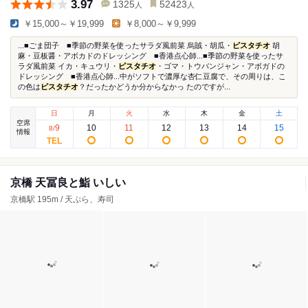
3.97
1325
52423
人
人
￥15,000～￥19,999
￥8,000～￥9,999
...■ごま団子 ■季節の野菜を使ったサラダ風前菜 烏賊・胡瓜・
ピスタチオ
胡
麻・豆板醤・アボカドのドレッシング ■香港点心師...■季節の野菜を使ったサ
ラダ風前菜 イカ・キュウリ・
ピスタチオ
・ゴマ・トウバンジャン・アボガドの
ドレッシング ■香港点心師...中がソフトで濃厚な杏仁豆腐で、その周りは、こ
の色は
ピスタチオ
？だったかどうか分からなかっ たのですが...
日
月
火
水
木
金
土
空席
9
10
11
12
13
14
15
8
/
情報
京橋 天冨良と鮨 いしい
京橋駅 195m / 天ぷら、寿司