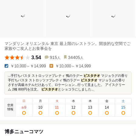
マンダリン オリエンタル 東京 最上階のレストラン。開放的な空間でご
家族やご友人とお食事会を
3.54
915
34405
人
人
￥10,000～￥14,999
￥10,000～￥14,999
...手打ちパスタ ストロッツァプレティ 鴨のラグー
ピスタチオ
マジョラグの香り
手打ちパスタ ストロッツァプレティ 鴨のラグー
ピスタチオ
マジョラムの香り
さすが高級ホテルだけあって、ロケーション...行って見ました。 アイスクリー
ム 2種 800円を注文。
ピスタチオ
とショコラにしました...
日
月
火
水
木
金
土
空席
9
10
11
12
13
14
15
8
/
情報
博多ニューコマツ