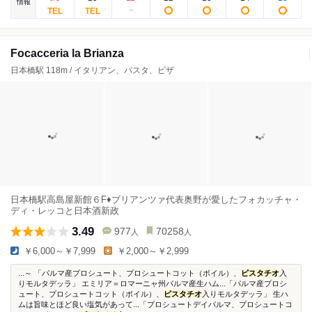
情報
Focacceria la Brianza
日本橋駅 118m / イタリアン、パスタ、ピザ
日本橋駅高島屋新館６F♦ブリアンツァ代表奥野が愛したフォカッチャ・
ディ・レッコと日本酒新政
3.49
977
70258
人
人
￥6,000～￥7,999
￥2,000～￥2,999
...～ 「パルマ産プロシュート、プロシュートコット（ボイル）、
ピスタチオ
入
りモルタデッラ」 エミリア＝ロマーニャ州パルマ産生ハム...「パルマ産プロシ
ュート、プロシュートコット（ボイル）、
ピスタチオ
入りモルタデッラ」 生ハ
ムは旨味とほど良い塩気があって...「プロシュートデイパルマ、プロシュートコ