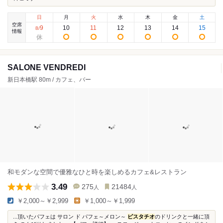
日
月
火
水
木
金
土
空席
9
10
11
12
13
14
15
8
/
情報
SALONE VENDREDI
新日本橋駅 80m / カフェ、バー
和モダンな空間で優雅なひと時を楽しめるカフェ&レストラン
3.49
275
21484
人
人
￥2,000～￥2,999
￥1,000～￥1,999
...頂いたパフェは サロン ド パフェ～メロン～
ピスタチオ
のドリンクと一緒に頂