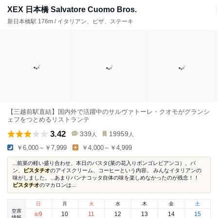
XEX 日本橋 Salvatore Cuomo Bros.
新日本橋駅 176m / イタリアン、ピザ、ステーキ
【三越前駅直結】国内外で活躍中のサルヴァトーレ・クオモがグランシ
ェフをつとめるリストランテ
3.42
339
19959
人
人
￥6,000～￥7,999
￥4,000～￥4,999
...前菜の軽い盛り合わせ、本日のパスタ(菜の花入りボンゴレビアンコ）、パ
ン、
ピスタチオ
のアイスクリーム、コーヒーという内容。 みんなイタリアンの
味がしました。...あまりパンナコッタ自体の味を楽しめなかったのが残念！！
ピスタチオ
のマカロンは...
日
月
火
水
木
金
土
空席
9
10
11
12
13
14
15
8
/
情報