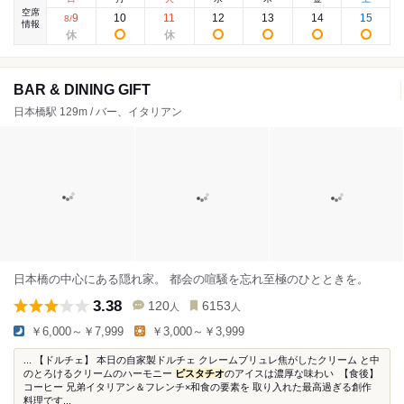
空席
9
10
11
12
13
14
15
8
/
情報
BAR & DINING GIFT
日本橋駅 129m / バー、イタリアン
日本橋の中心にある隠れ家。 都会の喧騒を忘れ至極のひとときを。
3.38
120
6153
人
人
￥6,000～￥7,999
￥3,000～￥3,999
...⁡ 【ドルチェ】 本日の自家製ドルチェ クレームブリュレ焦がしたクリーム と中
のとろけるクリームのハーモニー
ピスタチオ
のアイスは濃厚な味わい⁡ ⁡ 【食後】
コーヒー 兄弟イタリアン＆フレンチ×和食の要素を 取り入れた最高過ぎる創作
料理です...