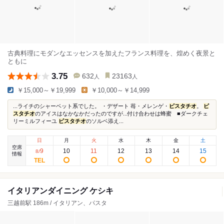
古典料理にモダンなエッセンスを加えたフランス料理を、煌めく夜景と
ともに
3.75
632
23163
人
人
￥15,000～￥19,999
￥10,000～￥14,999
...ライチのシャーベット系でした。 ・デザート 苺・メレンゲ・
ピスタチオ
。
ピ
スタチオ
のアイスはなかなかだったのですが...付け合わせは蜂蜜 ■ダークチェ
リーミルフィーユ
ピスタチオ
のソルベ添え...
日
月
火
水
木
金
土
空席
9
10
11
12
13
14
15
8
/
情報
イタリアンダイニング ケシキ
三越前駅 186m / イタリアン、パスタ