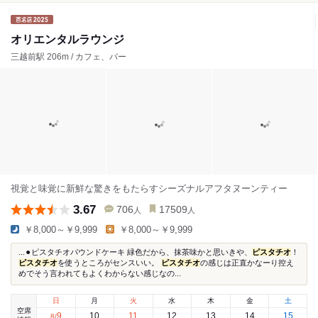
オリエンタルラウンジ
三越前駅 206m / カフェ、バー
視覚と味覚に新鮮な驚きをもたらすシーズナルアフタヌーンティー
3.67
706
17509
人
人
￥8,000～￥9,999
￥8,000～￥9,999
...⚫︎ピスタチオパウンドケーキ 緑色だから、抹茶味かと思いきや、
ピスタチオ
！
ピスタチオ
を使うところがセンスいい。
ピスタチオ
の感じは正直かなーり控え
めでそう言われてもよくわからない感じなの...
日
月
火
水
木
金
土
空席
9
10
11
12
13
14
15
8
/