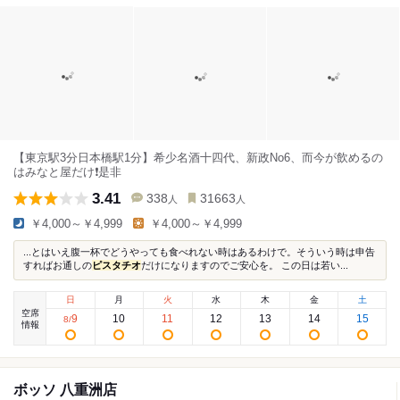
【東京駅3分日本橋駅1分】希少名酒十四代、新政No6、而今が飲めるの
はみなと屋だけ❗️是非
3.41
338
31663
人
人
￥4,000～￥4,999
￥4,000～￥4,999
...とはいえ腹一杯でどうやっても食べれない時はあるわけで。そういう時は申告
すればお通しの
ピスタチオ
だけになりますのでご安心を。 この日は若い...
日
月
火
水
木
金
土
空席
9
10
11
12
13
14
15
8
/
情報
ボッソ 八重洲店