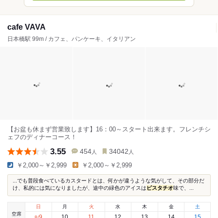
cafe VAVA
日本橋駅 99m / カフェ、パンケーキ、イタリアン
【お盆も休まず営業致します】16：00～スタート出来ます。フレンチシ
ェフのディナーコース！
3.55
454
34042
人
人
￥2,000～￥2,999
￥2,000～￥2,999
...でも普段食べているカスタードとは、何かが違うような気がして、その部分だ
け、私的には気になりましたが、途中の緑色のアイスは
ピスタチオ
味で、...
日
月
火
水
木
金
土
空席
9
10
11
12
13
14
15
8
/