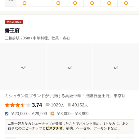
蟹王府
三越前駅 205m / 中華料理、飲茶・点心
ミシュラン星ブランドが手掛ける高級中華「成隆行蟹王府」東京店
3.74
1029
49152
人
人
￥20,000～￥29,999
￥3,000～￥3,999
...唯一好きなカシューナッツが登場したことでポイント高め。 (ちなみに、あと
好きなのはピーナッツと
ピスタチオ
。胡桃、ヘーゼル、アーモンドなど...