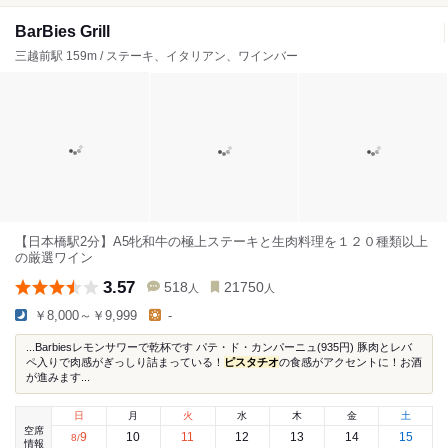
BarBies Grill
三越前駅 159m / ステーキ、イタリアン、ワインバー
【日本橋駅2分】A5牝和牛の極上ステーキと生肉料理を１２０種類以上
の厳選ワイン
3.57
518
21750
人
人
￥8,000～￥9,999
-
...Barbiesレモンサワーで乾杯です パテ・ド・カンパーニュ(935円) 豚肉とレバ
ペ入りで肉感がぎっしり詰まっている！
ピスタチオ
の食感がアクセントに！お酒
が進みます...
日
月
火
水
木
金
土
空席
9
10
11
12
13
14
15
8
/
情報