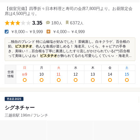
【個室完備】四季折々日本料理と寿司の会席7,800円より。お昼限定会
席は4,500円より。
3.35
180
6372
人
人
￥8,000～￥9,999
￥4,000～￥4,999
...独自のブレンド 特に山椒塩が好みでした！ 茶碗蒸し。白キクラゲ、百合根の
餡、
ピスタチオ
、色んな食感が楽しめる！ 海老天、いくら、キャビアの手巻
き、美味い！...百合根を丁寧に裏漉ししたすり流しがかけられている(^^)百合根
って美味しいよね！
ピスタチオ
が飾られてるのも可愛らしくていい♪ ・海老天...
日
月
火
水
木
金
土
空席
9
10
11
12
13
14
15
8
/
情報
シグネチャー
三越前駅 196m / フレンチ