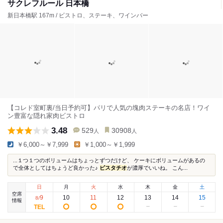
サクレフルール 日本橋
新日本橋駅 167m / ビストロ、ステーキ、ワインバー
【コレド室町裏/当日予約可】パリで人気の塊肉ステーキの名店！ワイ
ン豊富な隠れ家肉ビストロ
3.48
529
30908
人
人
￥6,000～￥7,999
￥1,000～￥1,999
...１つ１つのボリュームはちょっとずつだけど、 ケーキにボリュームがあるの
で全体としてはちょうど良かった♪
ピスタチオ
が濃厚でいいね。 こん...
日
月
火
水
木
金
土
空席
9
10
11
12
13
14
15
8
/
情報