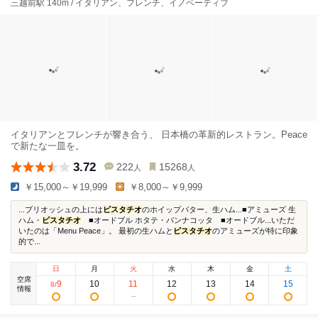
三越前駅 140m / イタリアン、フレンチ、イノベーティブ
イタリアンとフレンチが響き合う、 日本橋の革新的レストラン。Peace
で新たな一皿を。
3.72
222
15268
人
人
￥15,000～￥19,999
￥8,000～￥9,999
...ブリオッシュの上には
ピスタチオ
のホイップバター、生ハム...■アミューズ 生
ハム・
ピスタチオ
■オードブル ホタテ・パンナコッタ ■オードブル...いただ
いたのは「Menu Peace」。 最初の生ハムと
ピスタチオ
のアミューズが特に印象
的で...
日
月
火
水
木
金
土
空席
9
10
11
12
13
14
15
8
/
情報