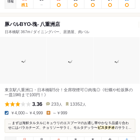
情報
1
残
豚バルBYO-塊- 八重洲店
日本橋駅 367m / ダイニングバー、居酒屋、肉バル
東京駅八重洲口・日本橋駅5分！全席喫煙可◎肉塊◎《牡蠣や松坂豚の
一皿19時まで100円！》
3.36
233
13352
人
人
￥4,000～￥4,999
～￥999
... まずは海鮮タルタルにキュウリのエスプーマのお通し華やかな５品盛り合わ
せにはバラカチーズ、チョリソーサラミ、モルタデッラ〜
ピスタチオ
のサラミ...
日
月
火
水
木
金
土