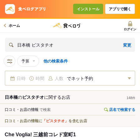
インストール
アプリで開く
ホーム
ログイン
変更
日本橋 ピスタチオ
予算
他の検索条件
日時
時間
人数
でネット予約
日本橋
の
ピスタチオ
に関する
お店
148
件
口コミ・お店の情報
で検索
店名で検索する
口コミ・お店の情報に
「ピスタチオ」
を含むお店
Che Voglia! 三越前コレド室町1