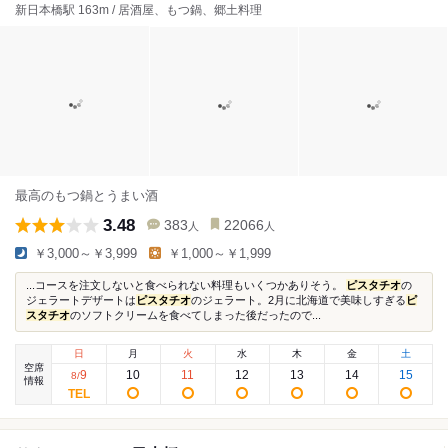
新日本橋駅 163m / 居酒屋、もつ鍋、郷土料理
最高のもつ鍋とうまい酒
3.48
383
22066
人
人
￥3,000～￥3,999
￥1,000～￥1,999
...コースを注文しないと食べられない料理もいくつかありそう。
ピスタチオ
の
ジェラートデザートは
ピスタチオ
のジェラート。2月に北海道で美味しすぎる
ピ
スタチオ
のソフトクリームを食べてしまった後だったので...
日
月
火
水
木
金
土
空席
9
10
11
12
13
14
15
8
/
情報