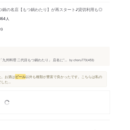
つ鍋の名店【もつ鍋わたり】が再スタート♪貸切利用も◎
人
364
99
州料理 二代目もつ鍋わたり」 店名に“...
choru773(453)
by
た。お酒は
ビール
以外も種類が豊富で良かったです。こちらは私の
た...