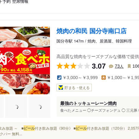
ト予約
空席情報
焼肉の和民 国分寺南口店
国分寺駅 147m / 焼肉、居酒屋、韓国料理
高品質な焼肉をリーズナブルな価格で提供
3.07
人
73
10
￥3,000～￥3,999
￥1,000～￥1,9
貯まる・使える
最強のトッキューレーン焼肉
食べたメニュー ◯チーズフォンデュ ◯ 三元豚 
～ 飲み放題 ～ ■
ビール
付き飲み放題《90分》 ■
ビール
付き飲み放題（120分） 2,057
バー 無料...