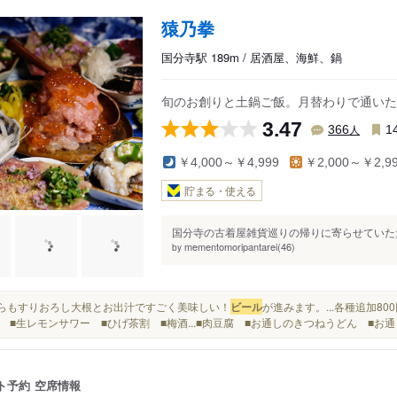
猿乃拳
国分寺駅 189m / 居酒屋、海鮮、鍋
旬のお創りと土鍋ご飯。月替わりで通いた
3.47
人
366
1
￥4,000～￥4,999
￥2,000～￥2,9
貯まる・使える
国分寺の古着屋雑貨巡りの帰りに寄らせていただ
mementomoripantarei(46)
by
こちらもすりおろし大根とお出汁ですごく美味しい！
ビール
が進みます。...各種追加8
 ■生レモンサワー ■ひげ茶割 ■梅酒...■肉豆腐 ■お通しのきつねうどん ■お
ト予約
空席情報