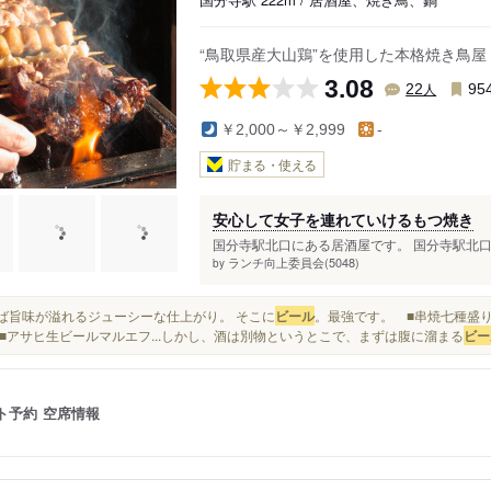
“鳥取県産大山鶏”を使用した本格焼き鳥屋
3.08
人
22
95
￥2,000～￥2,999
-
貯まる・使える
安心して女子を連れていけるもつ焼き
国分寺駅北口にある居酒屋です。 国分寺駅北口
ランチ向上委員会(5048)
by
噛めば旨味が溢れるジューシーな仕上がり。 そこに
ビール
。最強です。 ■串焼七種盛り 
アサヒ生ビールマルエフ...しかし、酒は別物というとこで、まずは腹に溜まる
ビー
ト予約
空席情報