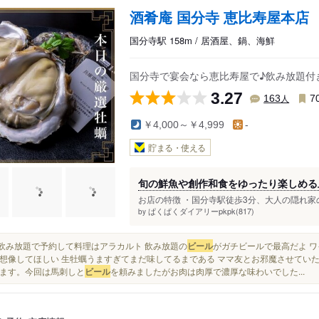
酒肴庵 国分寺 恵比寿屋本店
国分寺駅 158m / 居酒屋、鍋、海鮮
国分寺で宴会なら恵比寿屋で♪飲み放題付き
3.27
人
163
7
￥4,000～￥4,999
-
貯まる・使える
旬の鮮魚や創作和食をゆったり楽しめる
お店の特徴 ・国分寺駅徒歩3分、大人の隠れ家の
ぱくぱくダイアリーpkpk(817)
by
単品飲み放題で予約して料理はアラカルト 飲み放題の
ビール
がガチビールで最高だよ 
想像してほしい 生牡蠣うますぎてまだ味してるまである ママ友とお邪魔させていた
ます。今回は馬刺しと
ビール
を頼みましたがお肉は肉厚で濃厚な味わいでした...