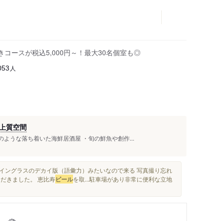
コースが税込5,000円～！最大30名個室も◎
人
053
上質空間
ような落ち着いた海鮮居酒屋 ・旬の鮮魚や創作...
ワイングラスのデカイ版（語彙力）みたいなので来る 写真撮り忘れ
だきました。 恵比寿
ビール
を取...駐車場があり非常に便利な立地