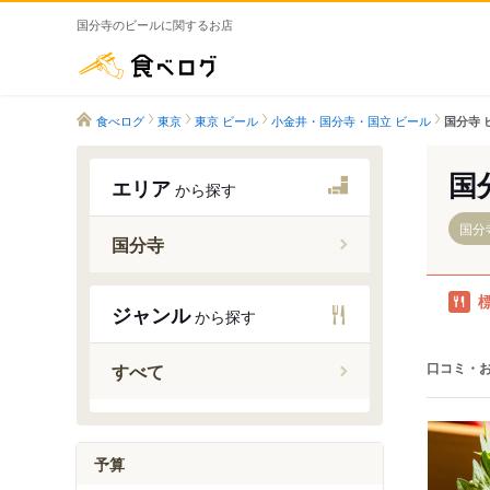
国分寺のビールに関するお店
食べログ
食べログ
東京
東京 ビール
小金井・国分寺・国立 ビール
国分寺 
国
エリア
から探す
国分
国分寺
西国分寺
ジャンル
から探す
国分寺駅
恋ケ窪駅
口コミ・
すべて
予算