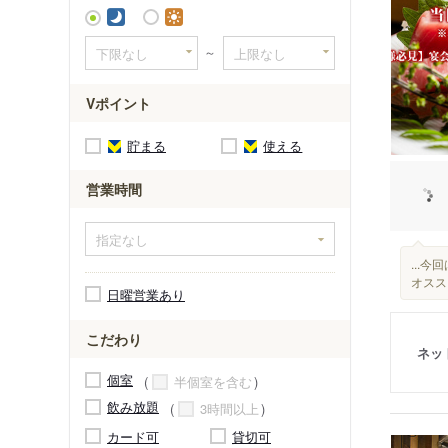
～
Vポイント
貯まる
使える
営業時間
...
オスス
日曜営業あり
こだわり
ネッ
個室
半個室を含む
飲み放題
3時間以上
カード可
貸切可