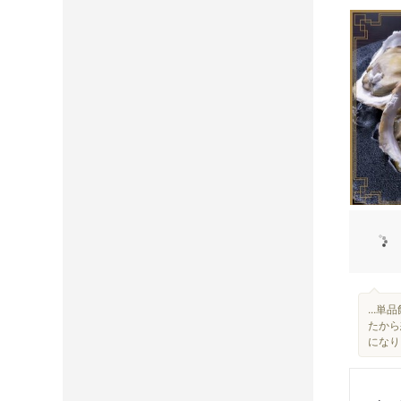
...
たから
になり