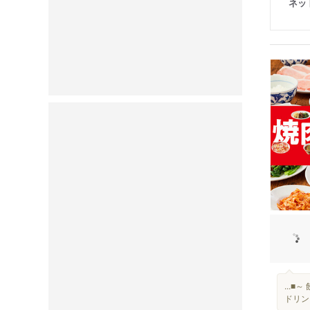
ネッ
...■
ドリンク