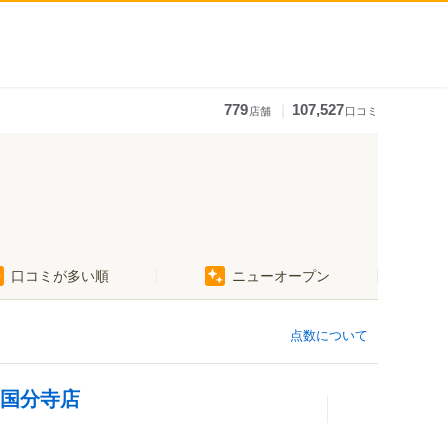
｜
779
107,527
店舗
口コミ
口コミが多い順
ニューオープン
点数について
 国分寺店