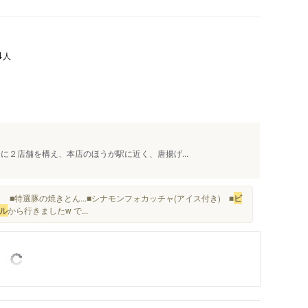
人
4
に２店舗を構え、本店のほうが駅に近く、唐揚げ...
■特選豚の焼きとん...■シナモンフォカッチャ(アイス付き) ■
ビ
ル
から行きましたw で...