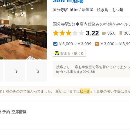
国分寺駅 161m / 居酒屋、焼き鳥、もつ鍋
国分寺駅2分◆店内仕込みの串焼きやヘル
3.22
人
95
36
￥3,000～￥3,999
￥3,000～￥3,9
貯まる・使える
接客よし！ 席も半個室で落ち着いていてよかった
食べる事大好き20代(38)
by
平日でも昼のみの方で賑わってました。 最初は『まずは
ビール
』‼️ 真夏の暑い季節は昼
ト予約
空席情報