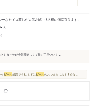
シーなセイロ蒸しが人気♪4名・6名様の個室有ります。
人
37
99
！ 食べ物が全部美味しくて量も丁度いい！ ...
から
ビール
最高ですね まずは
ビール
のおつまみにおすすめな...