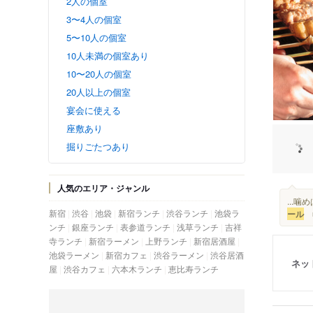
2人の個室
3〜4人の個室
5〜10人の個室
10人未満の個室あり
10〜20人の個室
20人以上の個室
宴会に使える
座敷あり
掘りごたつあり
人気のエリア・ジャンル
...
新宿
渋谷
池袋
新宿ランチ
渋谷ランチ
池袋ラ
ール
■
ンチ
銀座ランチ
表参道ランチ
浅草ランチ
吉祥
寺ランチ
新宿ラーメン
上野ランチ
新宿居酒屋
池袋ラーメン
新宿カフェ
渋谷ラーメン
渋谷居酒
ネッ
屋
渋谷カフェ
六本木ランチ
恵比寿ランチ