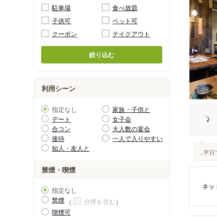
駐車場
食べ放題
子供可
ペット可
クーポン
テイクアウト
絞り込む
利用シーン
指定なし
家族・子供と
デート
女子会
合コン
大人数の宴会
接待
一人で入りやすい
知人・友人と
...
禁煙・喫煙
ネッ
指定なし
禁煙
分煙を含む
喫煙可