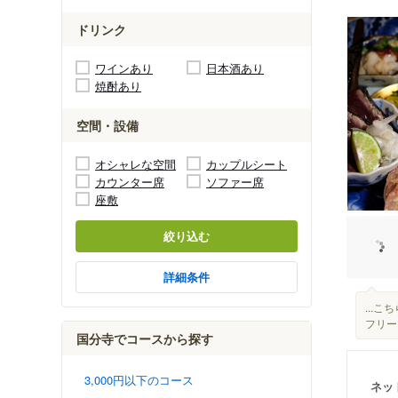
ドリンク
ワインあり
日本酒あり
焼酎あり
空間・設備
オシャレな空間
カップルシート
カウンター席
ソファー席
座敷
絞り込む
詳細条件
...
フリー
国分寺でコースから探す
3,000円以下のコース
ネッ