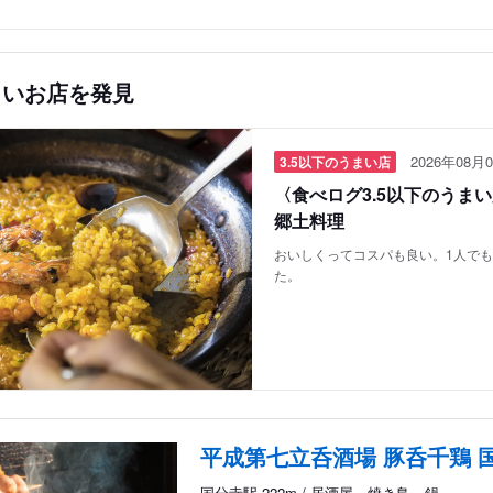
しいお店を発見
2026年08月0
3.5以下のうまい店
〈食べログ3.5以下のうま
郷土料理
おいしくってコスパも良い。1人で
た。
平成第七立呑酒場 豚呑千鶏 
国分寺駅 222m / 居酒屋、焼き鳥、鍋