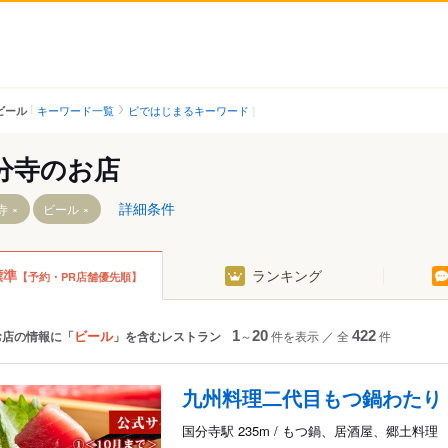
キーワード一覧
ビではじまるキーワード
ビール
分寺のお店
詳細条件
寺
ビール
標準
ランキング
【予約・PR店舗優先順】
駅
ビール
お店の情報に「
」を含むレストラン
1
～
20
件を表示
／
全
422
件
九州料理二代目もつ鍋わたり
国分寺駅 235m / もつ鍋、居酒屋、郷土料理