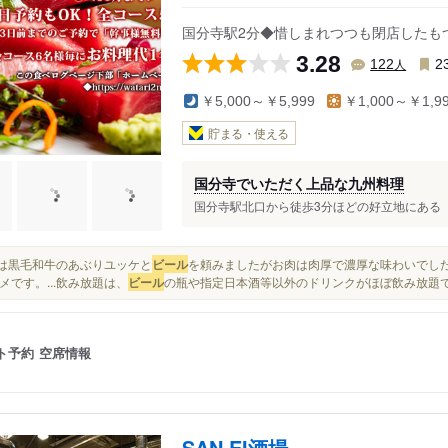
国分寺駅2分◆惜しまれつつも閉店したも
3.28
人
122
2
￥5,000～￥5,999
￥1,000～￥1,9
貯まる・使える
国分寺でいただく上品な九州料理
国分寺駅北口から徒歩3分ほどの好立地にある 「九
今回は黒毛和牛のあぶりユッケと
ビール
を頼みましたがお肉は肉厚で濃厚な味わいでし
メです。...飲み放題は、
ビール
の瓶や指定日本酒等以外のドリンクがほぼ飲み放題でし
ト予約
空席情報
SAN EI酒場