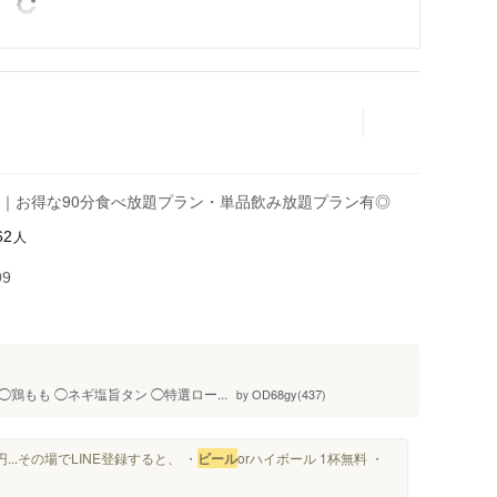
｜お得な90分食べ放題プラン・単品飲み放題プラン有◎
人
62
99
◯鶏もも ◯ネギ塩旨タン ◯特選ロー...
OD68gy(437)
by
円...その場でLINE登録すると、 ・
ビール
orハイボール 1杯無料 ・