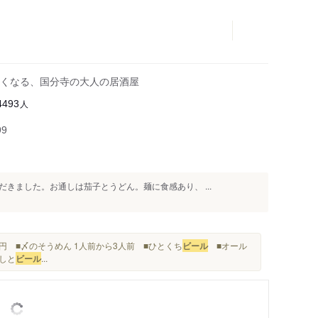
くなる、国分寺の大人の居酒屋
人
4493
99
きました。お通しは茄子とうどん。麺に食感あり、 ...
00円 ■〆のそうめん 1人前から3人前 ■ひとくち
ビール
■オール
通しと
ビール
...