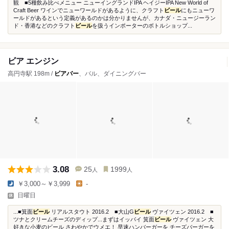
観 ■5種飲み比べメニュー ニューイングランドIPA ヘイジーIPA New World of
Craft Beer ワインでニューワールドがあるように、クラフト
ビール
にもニューワ
ールドがあるという定義があるのかは分かりませんが、カナダ・ニュージーラン
ド・香港などのクラフト
ビール
を扱うインポーターのボトルショップ...
ビア エンジン
高円寺駅 198m /
ビアバー
、バル、ダイニングバー
3.08
25
1999
人
人
￥3,000～￥3,999
-
日曜日
...■箕面
ビール
リアルスタウト 2016.2 ■大山G
ビール
ヴァイツェン 2016.2 ■
ツナとクリームチーズのディップ...まずはイッパイ 箕面
ビール
ヴァイツェン 大
好きな小麦のビール さわやかでウメエ！ 早速ハンバーガーを チーズバーガーを