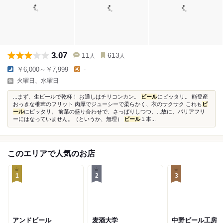
3.07
11
613
人
人
￥6,000～￥7,999
-
火曜日、水曜日
...まず、生ビールで乾杯！ お通しはチリコンカン。
ビール
にピッタリ。 能登産
おっきな椎茸のフリット 肉厚でジューシーで柔らかく、衣のサクサク これも
ビ
ール
にピッタリ。 前菜の盛り合わせで、さっぱりしつつ、...故に、パリアフリ
ーにはなっていません。（というか、無理）
ビール
１本...
このエリアで人気のお店
1
2
3
アンドビール
麦酒大学
中野ビール工房