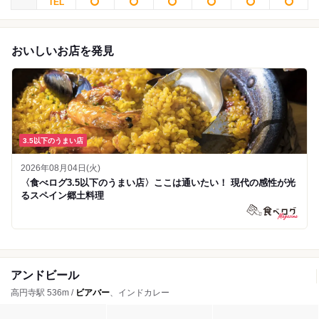
おいしいお店を発見
3.5以下のうまい店
2026年08月04日(火)
〈食べログ3.5以下のうまい店〉ここは通いたい！ 現代の感性が光
るスペイン郷土料理
アンドビール
高円寺駅 536m /
ビアバー
、インドカレー