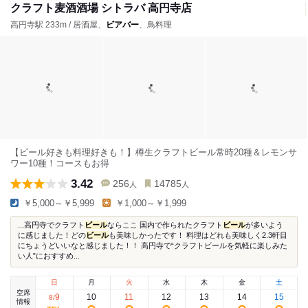
クラフト麦酒酒場 シトラバ 高円寺店
高円寺駅 233m / 居酒屋、
ビアバー
、鳥料理
【ビール好きも料理好きも！】樽生クラフトビール常時20種＆レモンサ
ワー10種！コースもお得
3.42
256
14785
人
人
￥5,000～￥5,999
￥1,000～￥1,999
...高円寺でクラフト
ビール
ならここ 国内で作られたクラフト
ビール
が多いよう
に感じました！どの
ビール
も美味しかったです！ 料理はどれも美味しく2.3軒目
にちょうどいいなと感じました！！ 高円寺で“クラフトビールを気軽に楽しみた
い人”におすすめ...
日
月
火
水
木
金
土
空席
9
10
11
12
13
14
15
8
/
情報