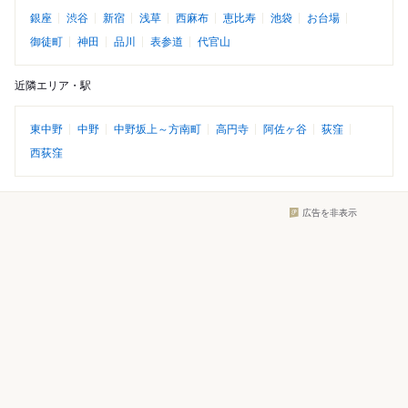
銀座
渋谷
新宿
浅草
西麻布
恵比寿
池袋
お台場
御徒町
神田
品川
表参道
代官山
近隣エリア・駅
東中野
中野
中野坂上～方南町
高円寺
阿佐ヶ谷
荻窪
西荻窪
広告を非表示