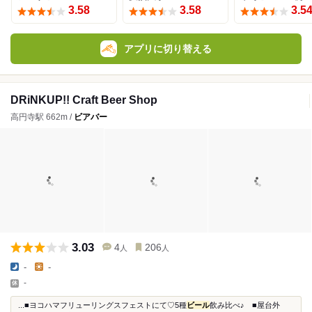
3.58
3.58
3.5
アプリに切り替える
DRiNKUP!! Craft Beer Shop
高円寺駅 662m /
ビアバー
3.03
4
206
人
人
-
-
-
...■ヨコハマフリューリングスフェストにて♡5種
ビール
飲み比べ♪ ■屋台外