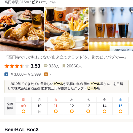
高円寺駅 315m /
ビアバー
、バル
「高円寺でしか味わえない“出来立てクラフト”を、街のビアパブで──」
3.53
328
20660
人
人
￥3,000～￥3,999
-
...2010年「できたての美味しい
ビール
が気軽に飲め 街の
ビール
屋さん」を目指
して株式会社麦酒企画 能村夏丘氏が創業したクラフト
ビール
店...
日
月
火
水
木
金
土
空席
9
10
11
12
13
14
15
8
/
情報
BeerBAL BocX