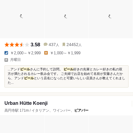
3.58
437
24452
人
人
￥2,000～￥2,999
￥1,000～￥1,999
月曜日
...アンド
ビール
さんに予約して訪問。
ビール
好きの先輩とカレー好きの私の双
方が満たされるカレー飲み会です。 ご夫婦でお店を始めて名前が安藤さんだか
ら、アンド
ビール
という店名になったと可愛いらしい店員さんが教えてくれまし
た...
Urban Hütte Koenji
高円寺駅 171m / イタリアン、ワインバー、
ビアバー