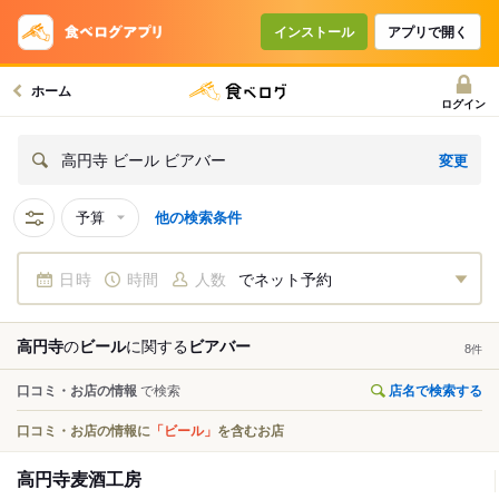
インストール
アプリで開く
ホーム
ログイン
変更
高円寺 ビール ビアバー
予算
他の検索条件
日時
時間
人数
でネット予約
高円寺
の
ビール
に関する
ビアバー
8
件
口コミ・お店の情報
で検索
店名で検索する
口コミ・お店の情報に
「ビール」
を含むお店
高円寺麦酒工房