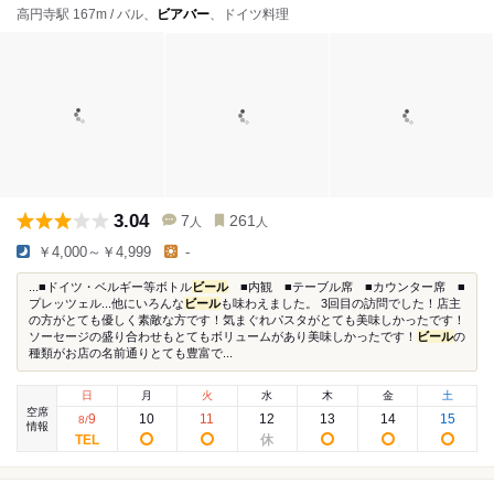
高円寺駅 167m / バル、
ビアバー
、ドイツ料理
3.04
7
261
人
人
￥4,000～￥4,999
-
...■ドイツ・ベルギー等ボトル
ビール
■内観 ■テーブル席 ■カウンター席 ■
プレッツェル...他にいろんな
ビール
も味わえました。 3回目の訪問でした！店主
の方がとても優しく素敵な方です！気まぐれパスタがとても美味しかったです！
ソーセージの盛り合わせもとてもボリュームがあり美味しかったです！
ビール
の
種類がお店の名前通りとても豊富で...
日
月
火
水
木
金
土
空席
9
10
11
12
13
14
15
8
/
情報