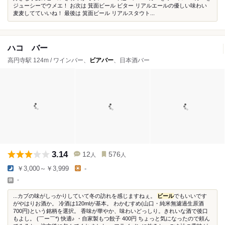
ジューシーでウメエ！ お次は 箕面ビール ビター リアルエールの優しい味わい
麦麦してていいね！ 最後は 箕面ビール リアルスタウト...
ハコ バー
高円寺駅 124m / ワインバー、
ビアバー
、日本酒バー
3.14
12
576
人
人
￥3,000～￥3,999
-
-
...カブの味がしっかりしていて冬の訪れを感じますねぇ。
ビール
でもいいです
がやはりお酒か。 冷酒は120mlが基本。 わかむすめ(山口・純米無濾過生原酒
700円)という銘柄を選択。 香味が華やか、味わいどっしり。きれいな酒で後口
もよし。 (￣ー￣*) 快適♪ ・自家製もつ餃子 400円 ちょっと気になったので頼ん