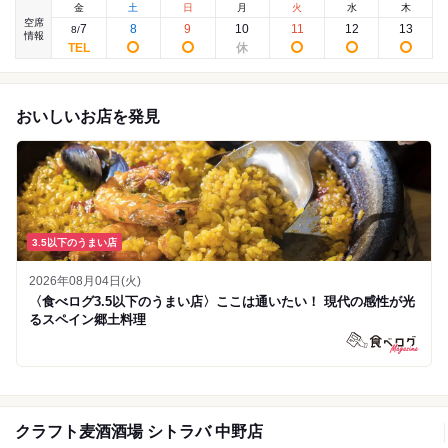
金
土
日
月
火
水
木
空席
7
8
9
10
11
12
13
8
/
情報
おいしいお店を発見
3.5以下のうまい店
2026年08月04日(火)
〈食べログ3.5以下のうまい店〉ここは通いたい！ 現代の感性が光
るスペイン郷土料理
クラフト麦酒酒場 シトラバ 中野店