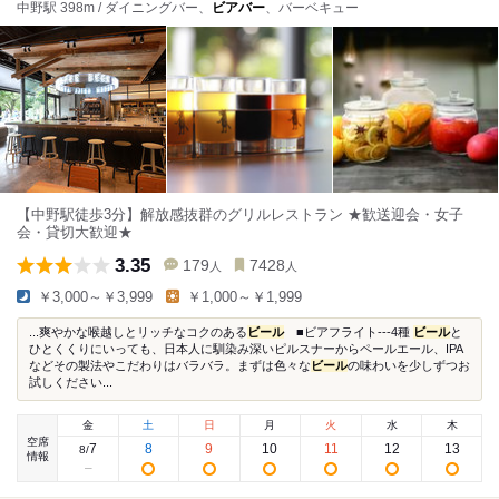
中野駅 398m / ダイニングバー、
ビアバー
、バーベキュー
【中野駅徒歩3分】解放感抜群のグリルレストラン ★歓送迎会・女子
会・貸切大歓迎★
3.35
179
7428
人
人
￥3,000～￥3,999
￥1,000～￥1,999
...爽やかな喉越しとリッチなコクのある
ビール
■ビアフライト---4種
ビール
と
ひとくくりにいっても、日本人に馴染み深いピルスナーからペールエール、IPA
などその製法やこだわりはバラバラ。まずは色々な
ビール
の味わいを少しずつお
試しください...
金
土
日
月
火
水
木
空席
7
8
9
10
11
12
13
8
/
情報