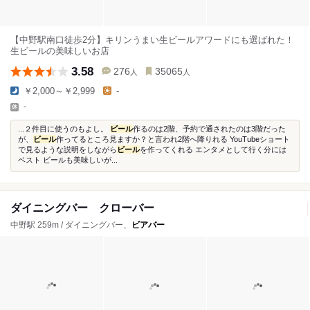
【中野駅南口徒歩2分】キリンうまい生ビールアワードにも選ばれた！
生ビールの美味しいお店
3.58
276
35065
人
人
￥2,000～￥2,999
-
-
...２件目に使うのもよし。
ビール
作るのは2階、予約で通されたのは3階だった
が、
ビール
作ってるところ見ますか？と言われ2階へ降りれる YouTubeショート
で見るような説明をしながら
ビール
を作ってくれる エンタメとして行く分には
ベスト ビールも美味しいが...
ダイニングバー クローバー
中野駅 259m / ダイニングバー、
ビアバー