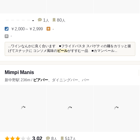
-
1
80
人
人
￥2,000～￥2,999
-
-
...ワインなんかに良く合います ■フライドパスタ スパゲティの麺をカリッと揚
げてスナックに コンソメ風味の
ビール
がすすむ一品 ■カマンベール...
Mimpi Manis
新中野駅 236m /
ビアバー
、ダイニングバー、バー
3.02
8
517
人
人