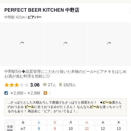
PERFECT BEER KITCHEN 中野店
中野駅 421m /
ビアバー
中野駅5分◆品質管理にこだわり抜いた本物のビール×ビアチキをはじめ
お酒が進む料理を気軽に◎
3.06
27
1829
人
人
￥2,000～￥2,999
-
...さっぱりとした大根おろしで唐揚げもさっぱりと様変わり！ ■
ビール
屋さん
のおつまみ
ビール
に合うおつまみがたくさん！ なんなら
ビール
も使っちゃって
るのもあり！ 商品名に「ビア」がついてるよ！...
金
土
日
月
火
水
木
空席
7
8
9
10
11
12
13
8
/
情報