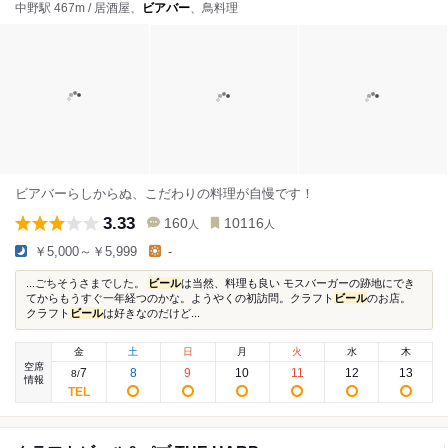
中野駅 467m / 居酒屋、
ビアバー
、鳥料理
ビアバーらしからぬ、こだわりの料理が自慢です！
3.33
160
10116
人
人
￥5,000～￥5,999
-
...ごちそうさまでした。
ビール
は当然、料理も良い モスバーガーの跡地にでき
てからもうすぐ一年経つのかな。ようやくの初訪問。クラフト
ビール
のお店。
クラフト
ビール
は好きなのだけど...
金
土
日
月
火
水
木
空席
7
8
9
10
11
12
13
8
/
情報