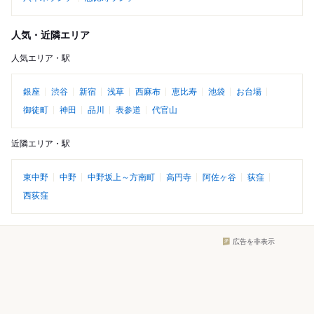
人気・近隣エリア
人気エリア・駅
銀座
渋谷
新宿
浅草
西麻布
恵比寿
池袋
お台場
御徒町
神田
品川
表参道
代官山
近隣エリア・駅
東中野
中野
中野坂上～方南町
高円寺
阿佐ヶ谷
荻窪
西荻窪
広告を非表示