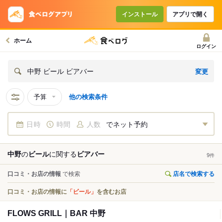
インストール
アプリで開く
ホーム
ログイン
変更
中野 ビール ビアバー
予算
他の検索条件
日時
時間
人数
でネット予約
中野
の
ビール
に関する
ビアバー
9
件
口コミ・お店の情報
で検索
店名で検索する
口コミ・お店の情報に
「ビール」
を含むお店
FLOWS GRILL｜BAR 中野