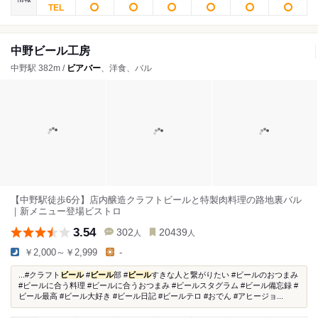
中野ビール工房
中野駅 382m /
ビアバー
、洋食、バル
【中野駅徒歩6分】店内醸造クラフトビールと特製肉料理の路地裏バル
｜新メニュー登場ビストロ
3.54
302
20439
人
人
￥2,000～￥2,999
-
...#クラフト
ビール
#
ビール
部 #
ビール
すきな人と繋がりたい #ビールのおつまみ
#ビールに合う料理 #ビールに合うおつまみ #ビールスタグラム #ビール備忘録 #
ビール最高 #ビール大好き #ビール日記 #ビールテロ #おでん #アヒージョ...