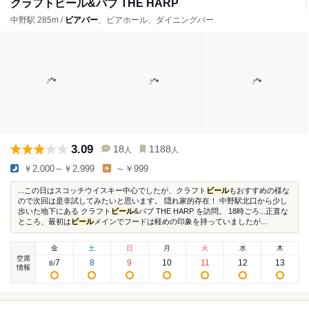
クラフトビール&パブ THE HARP
中野駅 285m /
ビアバー
、ビアホール、ダイニングバー
3.09
18
1188
人
人
￥2,000～￥2,999
～￥999
...この日はスコッチウイスキー中心でしたが、クラフト
ビール
もおすすめの様な
ので次回は是非試してみたいと思います。 隠れ家的存在！ 中野駅北口から少し
歩いた地下にある クラフト
ビール
&パブ THE HARP を訪問。 18時ごろ...正直な
ところ、最初は
ビール
メインでフードは軽めの印象を持っていましたが...
金
土
日
月
火
水
木
空席
7
8
9
10
11
12
13
8
/
情報