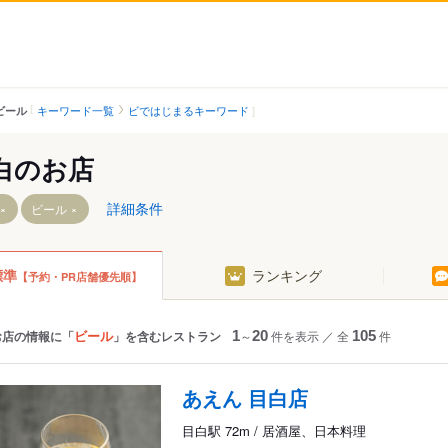
キーワード一覧
ビではじまるキーワード
ビール
白のお店
詳細条件
ビール
標準
ランキング
【予約・PR店舗優先順】
前駅
駅
ビール
お店の情報に「
」を含むレストラン
1
～
20
件を表示
／
全
105
件
あえん 目白店
目白駅 72m / 居酒屋、日本料理