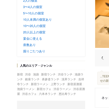
2人の個室
3〜4人の個室
5〜10人の個室
10人未満の個室あり
10〜20人の個室
20人以上の個室
宴会に使える
座敷あり
掘りごたつあり
人気のエリア・ジャンル
新宿
渋谷
池袋
新宿ランチ
渋谷ランチ
池袋ラ
...T
ンチ
銀座ランチ
表参道ランチ
浅草ランチ
吉祥
せの新
寺ランチ
新宿ラーメン
上野ランチ
新宿居酒屋
池袋ラーメン
新宿カフェ
渋谷ラーメン
渋谷居酒
屋
渋谷カフェ
六本木ランチ
恵比寿ランチ
ネッ