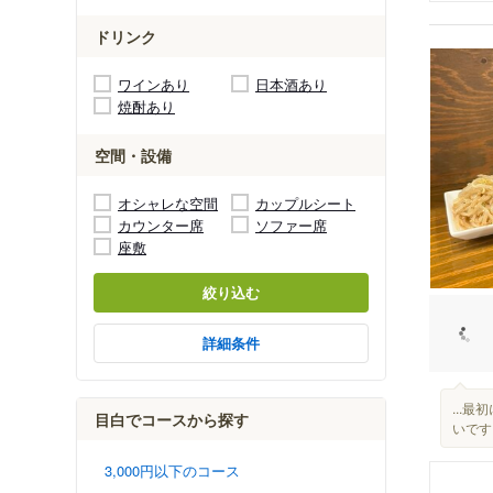
ドリンク
ワインあり
日本酒あり
焼酎あり
空間・設備
オシャレな空間
カップルシート
カウンター席
ソファー席
座敷
絞り込む
詳細条件
...
目白でコースから探す
いです.
3,000円以下のコース