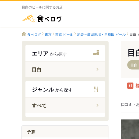
目白のビールに関するお店
食べログ
食べログ
東京
東京 ビール
池袋～高田馬場・早稲田 ビール
目白 
目
エリア
から探す
目白
目白
目白駅
ジャンル
から探す
鬼子母神
学習院下
口コミ・
すべて
予算