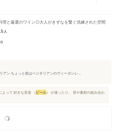
料理と厳選のワイン◎大人がきずなを繋ぐ洗練された空間
人
15
99
アン ちょっと前はベジタリアンのヴィーガンレ...
よって 好きな音楽 （
ビール
） が違ったり、 音や素材の組み合わ