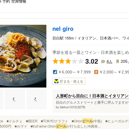
ト予約
空席情報
nel giro
目白駅 155m / イタリアン、日本酒バー、ワ
季節を巡る一皿とワイン・日本酒を楽しめ
3.02
人
4
205
￥6,000～￥7,999
￥2,000～￥2,9
貯まる・使える
人形町から目白に！日本酒とイタリアン
目白のグルメストリートと勝手に呼んでますが 
takkun1010(3279)
by
Dolce ■ドルチェ ■BEER ■TOKYOクラフト ■Orion
ビール
(中瓶) ■ヒューガルデン
000円 ■カヴァ ■fruit wine Orion
ビール
が打ち出した沖縄発...