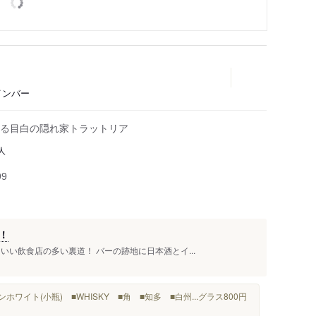
インバー
る目白の隠れ家トラットリア
人
99
！
いい飲食店の多い裏道！ バーの跡地に日本酒とイ...
ホワイト(小瓶) ■WHISKY ■角 ■知多 ■白州...グラス800円