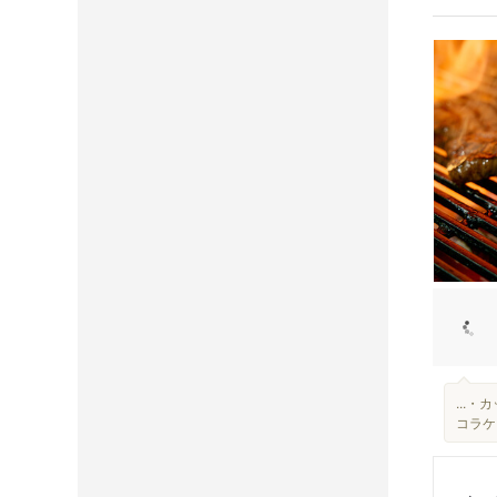
...・
コラケー