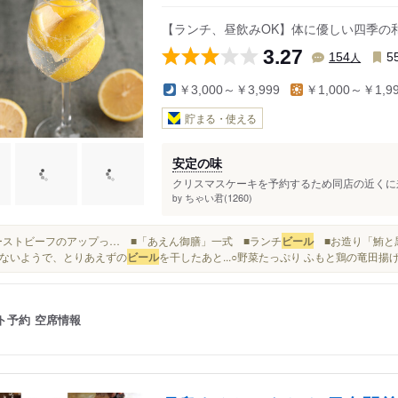
【ランチ、昼飲みOK】体に優しい四季の和
3.27
人
154
5
￥3,000～￥3,999
￥1,000～￥1,9
貯まる・使える
安定の味
クリスマスケーキを予約するため同店の近くに来
ちゃい君(1260)
by
■ローストビーフのアップっ… ■「あえん御膳」一式 ■ランチ
ビール
■お造り「鮪と黒
ないようで、とりあえずの
ビール
を干したあと...○野菜たっぷり ふもと鶏の竜田揚げラ
ト予約
空席情報