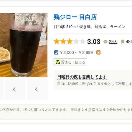
鶏ジロー 目白店
目白駅 319m / 焼き鳥、居酒屋、ラーメン
3.03
人
29
48
￥3,000～￥3,999
-
貯まる・使える
日曜日の夜も営業してます
目白に結婚式に呼ばれて ３次会として利用しまし
最初に何点か注文。ぽつりぽつりと出てきます。 串焼き１６点盛りは４０分位かかり
..