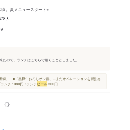
食。夏メニュースタート⭐︎
人
578
99
たので、ランチはこちらで頂くこととしました。 ...
鯛」 ■「黒樺牛おろしポン酢」...まだオペレーションを習熟さ
ンチ 1080円 ○ランチ
ビール
300円...