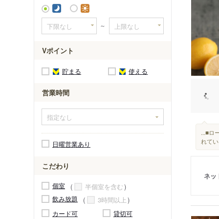
～
Vポイント
貯まる
使える
営業時間
...
れてい
日曜営業あり
こだわり
ネッ
個室
半個室を含む
飲み放題
3時間以上
カード可
貸切可