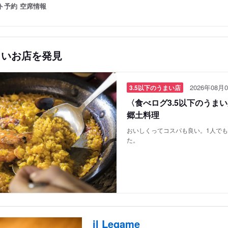
ト予約
空席情報
しいお店を発見
2026年08月0
3.5以下のうまい店
〈食べログ3.5以下のうま
郷土料理
おいしくってコスパも良い。1人で
た。
il Legame