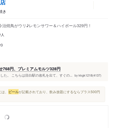
前店
焼き
今治焼鳥がウリ♪レモンサワー＆ハイボール329円！
人
9
99
せ768円、プレミアムモルツ328円
た。 こちらは目白駅の改札を出て、すぐの...
kkgk1218(4137)
by
には、
ビール
が記載されており、飲み放題にするならプラス500円