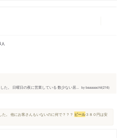
人
4
た。 日曜日の夜に営業している 数少ない居...
baaaaachii(216)
by
ました。 他にお客さんもいないのに何で？？？
ビール
３８０円は安