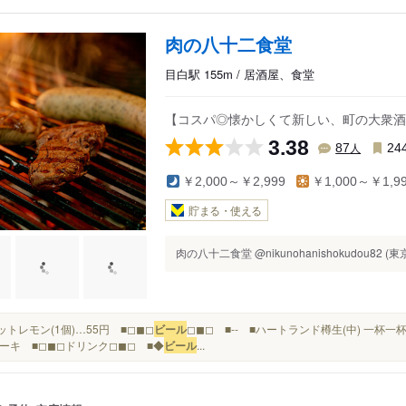
肉の八十二食堂
目白駅 155m / 居酒屋、食堂
【コスパ◎懐かしくて新しい、町の大衆酒
3.38
人
87
24
￥2,000～￥2,999
￥1,000～￥1,9
貯まる・使える
肉の八十二食堂 @nikunohanishokudou82 (東京
カットレモン(1個)…55円 ■◻︎◼︎◻︎
ビール
◻︎◼︎◻︎ ■-- ■ハートランド樽生(中) 一
キ ■◻︎◼︎◻︎ドリンク◻︎◼︎◻︎ ■◆
ビール
...