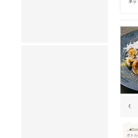
ネッ
...■
ボトル5