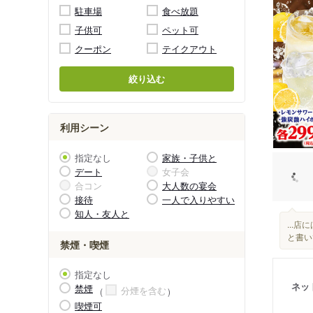
駐車場
食べ放題
子供可
ペット可
クーポン
テイクアウト
絞り込む
利用シーン
指定なし
家族・子供と
デート
女子会
合コン
大人数の宴会
接待
一人で入りやすい
知人・友人と
...
と書い
禁煙・喫煙
指定なし
ネッ
禁煙
分煙を含む
喫煙可