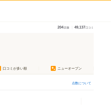
｜
204
49,137
店舗
口コミ
口コミが多い順
ニューオープン
点数について