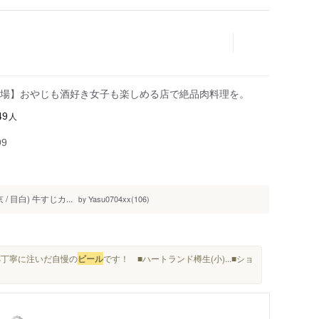
場】おやじも酒好き女子も楽しめる店で絶品肉料理を。
人
49
99
 / 目白) 牛すじカ...
Yasu0704xx(106)
by
杯一杯丁寧に注いだ自慢の
ビール
です！ ■ハートランド樽生(小)...■ショ