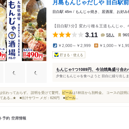
月島もんじゃだしや 目白駅
目白駅 45m / もんじゃ焼き、居酒屋、お好み
【目白駅1分】変わり種＆王道もんじゃ、
3.11
人
58
96
￥2,000～￥2,999
￥1,000～￥1,9
貯まる・使える
もんじゃ1つ1089円、今治焼鳥盛り合わ
夕食にもんじゃを食べようと 目白に繰り出しまし
店には伝わっておらず。 説明を受けて驚愕。
ビール
は1杯目から別料金。 コースの説明
てある...★ ■出汁サワー メガ：626円 ■
ビール
...
ト予約
空席情報