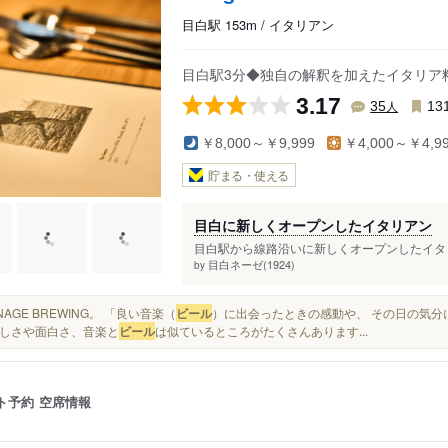
目白駅 153m / イタリアン
目白駅3分◆独自の解釈を加えたイタリア
3.17
人
35
13
￥8,000～￥9,999
￥4,000～￥4,9
貯まる・使える
目白に新しくオープンしたイタリアン
目白駅から線路沿いに新しくオープンしたイタリ
目白ネーゼ(1924)
by
EENAGE BREWING。 「良い音楽（
ビール
）に出会ったときの感動や、 その日の気分に
しさや面白さ、音楽と
ビール
は似ているところがたくさんあります...
ト予約
空席情報