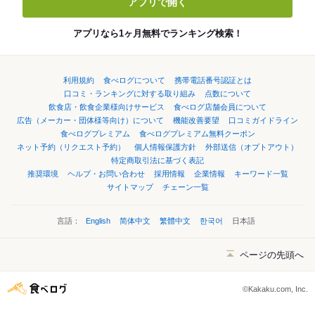
アプリで開く
アプリなら1ヶ月無料でランキング検索！
利用規約
食べログについて
携帯電話番号認証とは
口コミ・ランキングに対する取り組み
点数について
飲食店・飲食企業様向けサービス
食べログ店舗会員について
広告（メーカー・団体様等向け）について
機能改善要望
口コミガイドライン
食べログプレミアム
食べログプレミアム無料クーポン
ネット予約（リクエスト予約）
個人情報保護方針
外部送信（オプトアウト）
特定商取引法に基づく表記
推奨環境
ヘルプ・お問い合わせ
採用情報
企業情報
キーワード一覧
サイトマップ
チェーン一覧
言語：
English
简体中文
繁體中文
한국어
日本語
ページの先頭へ
©Kakaku.com, Inc.