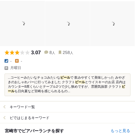
3.07
8
258
人
人
-
-
月曜日
...コーヒーみたいなチョコみたいな
ビール
で 飲みやすくて美味しかった みやざ
きのおしゃれバーに行ってみました クラフト
ビール
とウイスキーのお店 店内は
カウンター8席くらいとテーブル2つで少し狭めですが、雰囲気抜群 クラフト
ビ
ール
も日向夏など宮崎を感じられるもの...
キーワード一覧
ビではじまるキーワード
宮崎市でビアバーランチを探す
もっと見る