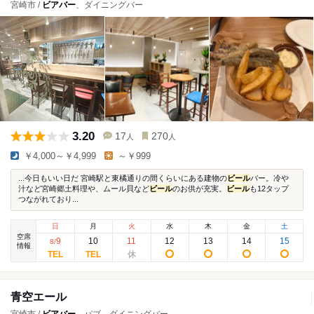
宮崎市 /
ビアバー
、ダイニングバー
3.20
17
270
人
人
￥4,000～￥4,999
～￥999
...今日もいい日だ 宮崎駅と東橘通りの間くらいにある建物の
ビール
バー。冷や
汁など宮崎郷土料理や、ムール貝など
ビール
のお供が充実。
ビール
も12タップ
つながれており...
日
月
火
水
木
金
土
空席
9
10
11
12
13
14
15
8
/
情報
青空エール