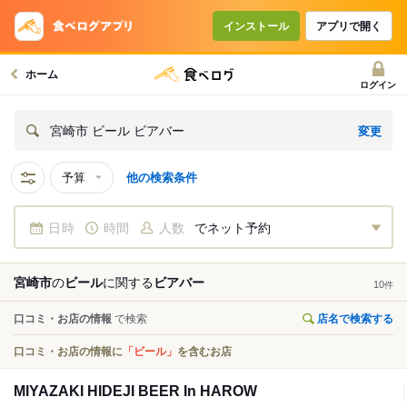
インストール
アプリで開く
ホーム
ログイン
変更
宮崎市 ビール ビアバー
予算
他の検索条件
日時
時間
人数
でネット予約
宮崎市
の
ビール
に関する
ビアバー
10
件
口コミ・お店の情報
で検索
店名で検索する
口コミ・お店の情報に
「ビール」
を含むお店
MIYAZAKI HIDEJI BEER In HAROW