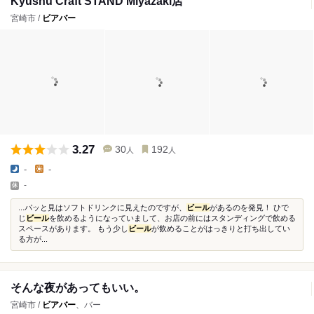
Kyushu Craft STAND Miyazaki店
宮崎市 /
ビアバー
3.27
30
192
人
人
-
-
-
...パッと見はソフトドリンクに見えたのですが、
ビール
があるのを発見！ ひで
じ
ビール
を飲めるようになっていまして、お店の前にはスタンディングで飲める
スペースがあります。 もう少し
ビール
が飲めることがはっきりと打ち出してい
る方が...
そんな夜があってもいい。
宮崎市 /
ビアバー
、バー