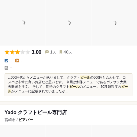
3.00
1
40
人
人
-
-
-
...300円代からメニューがありまして、クラフト
ビール
の500円と合わせて、コ
スパは非常に良いお店だと思います。 今回は創作メニューであるポテサラ大葉
天麩羅を注文。 そして、期待のクラフト
ビール
のメニュー。 30種類程度の
ビー
ル
がメニューに記載されていましたが...
Yado クラフトビール専門店
宮崎市 /
ビアバー