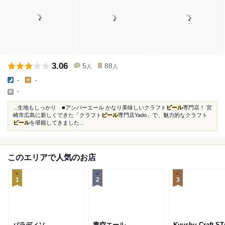
3.06
5
88
人
人
-
-
-
...生地もしっかり ■アンバーエール かなり美味しいクラフト
ビール
専門店！ 宮
崎市広島に新しくできた「クラフト
ビール
専門店Yado」で、魅力的なクラフト
ビール
を堪能してきました...
このエリアで人気のお店
1
2
3
パラディソ
青空エール
Kyushu Craft S