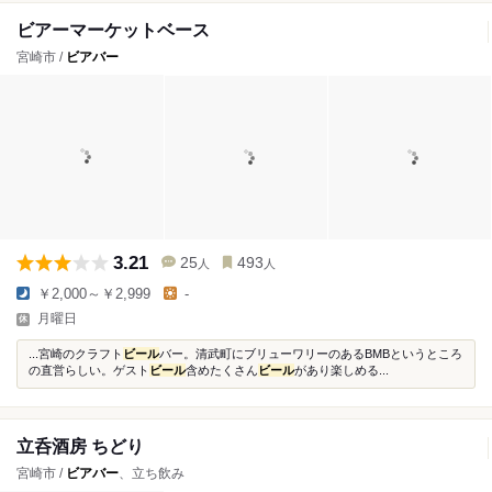
ビアーマーケットベース
宮崎市 /
ビアバー
3.21
25
493
人
人
￥2,000～￥2,999
-
月曜日
...宮崎のクラフト
ビール
バー。清武町にブリューワリーのあるBMBというところ
の直営らしい。ゲスト
ビール
含めたくさん
ビール
があり楽しめる...
立呑酒房 ちどり
宮崎市 /
ビアバー
、立ち飲み