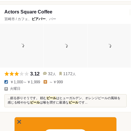
Actors Square Coffee
宮崎市 / カフェ、
ビアバー
、バー
3.12
32
1172
人
人
￥1,000～￥1,999
～￥999
火曜日
...頗る捗りそうです。 頼む
ビール
はヒューガルデン、オレンジピールの風味を
感じる軽やかな
ビール
は喉を潤すに最適な
ビール
です...