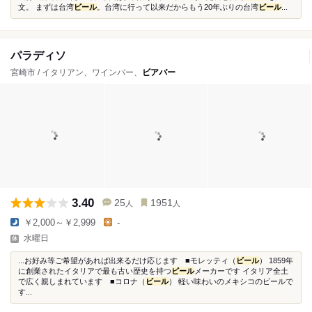
文。 まずは台湾
ビール
。台湾に行って以来だからもう20年ぶりの台湾
ビール
...
パラディソ
宮崎市 / イタリアン、ワインバー、
ビアバー
3.40
25
1951
人
人
￥2,000～￥2,999
-
水曜日
...お好み等ご希望があれば出来るだけ応じます ■モレッティ（
ビール
） 1859年
に創業されたイタリアで最も古い歴史を持つ
ビール
メーカーです イタリア全土
で広く親しまれています ■コロナ（
ビール
） 軽い味わいのメキシコのビールで
す...