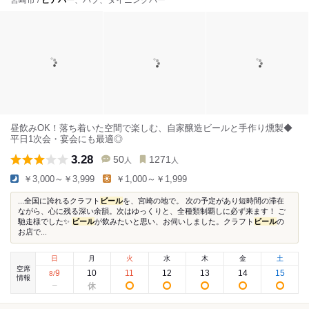
宮崎市 /
ビアバー
、パブ、ダイニングバー
昼飲みOK！落ち着いた空間で楽しむ、自家醸造ビールと手作り燻製◆
平日1次会・宴会にも最適◎
3.28
50
1271
人
人
￥3,000～￥3,999
￥1,000～￥1,999
...全国に誇れるクラフト
ビール
を、宮崎の地で。 次の予定があり短時間の滞在
ながら、心に残る深い余韻。次はゆっくりと、全種類制覇しに必ず来ます！ ご
馳走様でした✨
ビール
が飲みたいと思い、お伺いしました。クラフト
ビール
の
お店で...
日
月
火
水
木
金
土
空席
9
10
11
12
13
14
15
8
/
情報