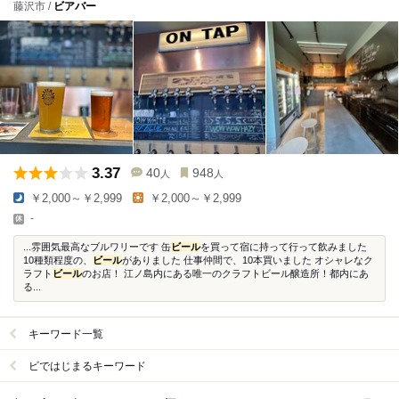
藤沢市 /
ビアバー
3.37
40
948
人
人
￥2,000～￥2,999
￥2,000～￥2,999
-
...雰囲気最高なブルワリーです 缶
ビール
を買って宿に持って行って飲みました
10種類程度の、
ビール
がありました 仕事仲間で、10本買いました オシャレなク
ラフト
ビール
のお店！ 江ノ島内にある唯一のクラフトビール醸造所！都内にあ
る...
キーワード一覧
ビではじまるキーワード