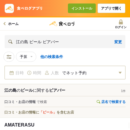
インストール
アプリで開く
ホーム
ログイン
変更
江の島 ビール ビアバー
予算
他の検索条件
日時
時間
人数
でネット予約
江の島
の
ビール
に関する
ビアバー
1
件
口コミ・お店の情報
で検索
店名で検索する
口コミ・お店の情報に
「ビール」
を含むお店
AMATERASU