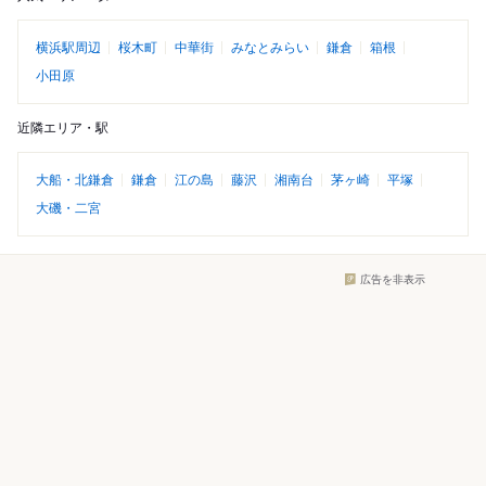
横浜駅周辺
桜木町
中華街
みなとみらい
鎌倉
箱根
小田原
近隣エリア・駅
大船・北鎌倉
鎌倉
江の島
藤沢
湘南台
茅ヶ崎
平塚
大磯・二宮
広告を非表示