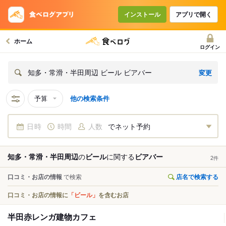
インストール
アプリで開く
ホーム
ログイン
変更
知多・常滑・半田周辺 ビール ビアバー
予算
他の検索条件
日時
時間
人数
でネット予約
知多・常滑・半田周辺
の
ビール
に関する
ビアバー
2
件
口コミ・お店の情報
で検索
店名で検索する
口コミ・お店の情報に
「ビール」
を含むお店
半田赤レンガ建物カフェ