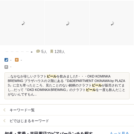
-
5
128
人
人
-
-
-
...なかなか珍しいクラフト
ビール
を飲みました❗・・・OKD KOMINKA
BREWING プラザハウスの２階にある『D&DEPARTMENT OKINAWA by PLAZA
3』に立ち寄ったところ、見たことのない銘柄のクラフト
ビール
が販売されてま
し...だって『OKD KOMINKA BREWING』のクラフト
ビール
を一度も飲んだこと
がないんですもん...
キーワード一覧
ビではじまるキーワード
知多・常滑・半田周辺でビアバーランチを探す
もっと見る