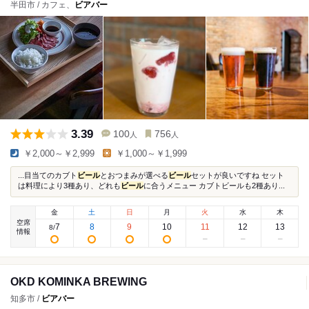
半田市 / カフェ、
ビアバー
3.39
100
756
人
人
￥2,000～￥2,999
￥1,000～￥1,999
...目当てのカブト
ビール
とおつまみが選べる
ビール
セットが良いですね セット
は料理により3種あり、どれも
ビール
に合うメニュー カブトビールも2種あり...
金
土
日
月
火
水
木
空席
7
8
9
10
11
12
13
8
/
情報
OKD KOMINKA BREWING
知多市 /
ビアバー