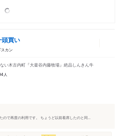
一頭買い
ギスカン
ない木古内町『大釜谷内藤牧場』絶品しんきん牛
人
04
ので再度の利用です。 ちょうど以前着席したのと同...