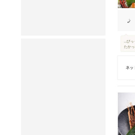
...
たかった
ネッ