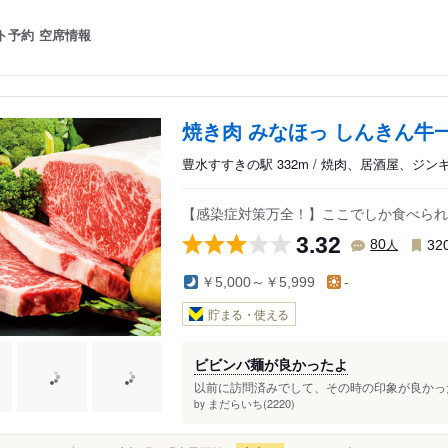
ト予約
空席情報
焼き肉 みなほっ しんきん牛
豊水すすきの駅 332m / 焼肉、居酒屋、ジン
【感染症対策万全！】ここでしか食べられ
3.32
人
80
32
￥5,000～￥5,999
-
貯まる・使える
ビビンバ麺が良かったよ
以前に訪問済みでして、その時の印象が良かった
まだらいち(2220)
by