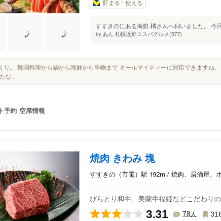
貯まる・使える
すすきのにある海鮮 橘さんへ伺いました。 今回
あん 札幌近郊コスパグルメ(577)
by
びっくり。 韓国料理から鍋から海鮮から串物まで オールマイティーに対応できますね
な...
ト予約
空席情報
焼肉 きわみ 塊
すすきの（市電）駅 192m / 焼肉、居酒屋、
びらとり和牛、美蘭牛福姫などこだわりの
3.31
人
78
31