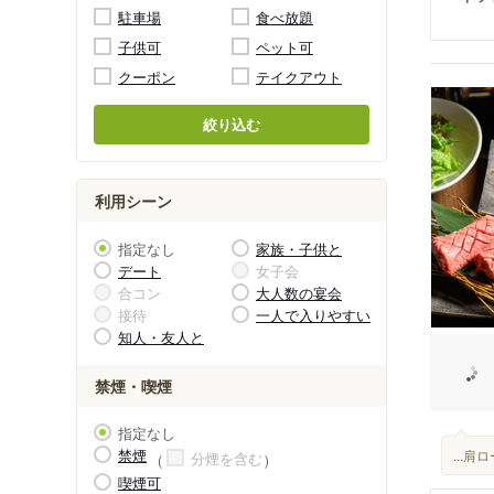
駐車場
食べ放題
子供可
ペット可
クーポン
テイクアウト
絞り込む
利用シーン
指定なし
家族・子供と
デート
女子会
合コン
大人数の宴会
接待
一人で入りやすい
知人・友人と
禁煙・喫煙
指定なし
禁煙
...
分煙を含む
喫煙可