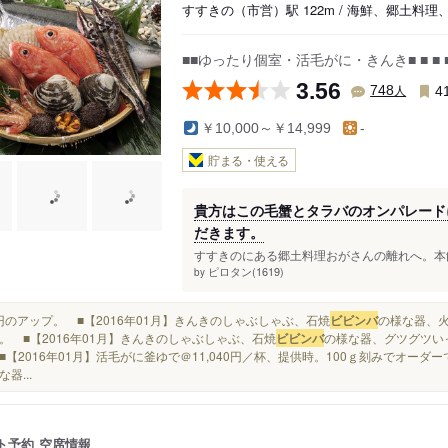
すすきの（市営）駅 122m / 海鮮、郷土料理
■■ゆったり個室・活毛がに・きんき■ ■ ■ 
3.56
人
748
4
￥10,000～￥14,999
-
貯まる・使える
貴方はこの毛蟹とタラバのオンパレード
だきます。
すすきのにある郷土料理おがさんの離れへ。本館
ピロタン(1619)
by
200円のアップ。 ■【2016年01月】きんきのしゃぶしゃぶ、石焼
ビビンバ
の様な器、
。 ■【2016年01月】きんきのしゃぶしゃぶ、石焼
ビビンバ
の様な器、グツグツいっ
■【2016年01月】活毛がに釜ゆで＠11,040円／杯、提供時。100ｇ刻みでオーダ
器...
ト予約
空席情報