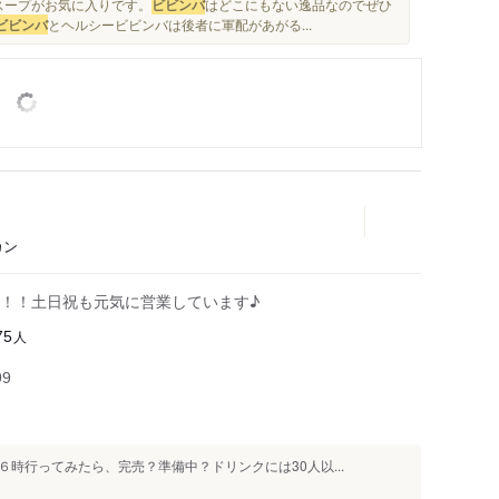
スープがお気に入りです。
ビビンバ
はどこにもない逸品なのでぜひ
ビビンバ
とヘルシービビンバは後者に軍配があがる...
カン
！！土日祝も元気に営業しています♪
人
75
99
時行ってみたら、完売？準備中？ドリンクには30人以...