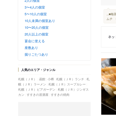
2人の個室
3〜4人の個室
5〜10人の個室
...
ムチ 
10人未満の個室あり
10〜20人の個室
20人以上の個室
ネッ
宴会に使える
座敷あり
掘りごたつあり
人気のエリア・ジャンル
札幌（ＪＲ）
函館
小樽
札幌（ＪＲ）ランチ
札
幌（ＪＲ）ラーメン
札幌（ＪＲ）スープカレー
札幌（ＪＲ）ビアガーデン
札幌（ＪＲ）ジンギス
カン
すすきの居酒屋
すすきの焼肉