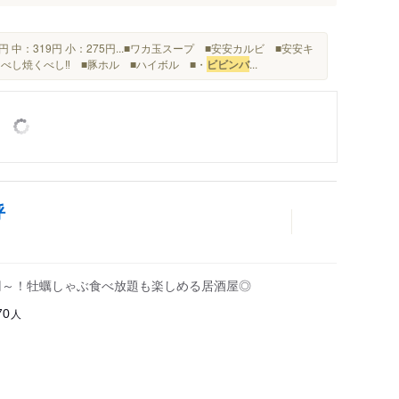
円 中：319円 小：275円...■ワカ玉スープ ■安安カルビ ■安安キ
べし焼くべし‼︎ ■豚ホル ■ハイボル ■・
ビビンバ
...
呼
0円～！牡蠣しゃぶ食べ放題も楽しめる居酒屋◎
人
70