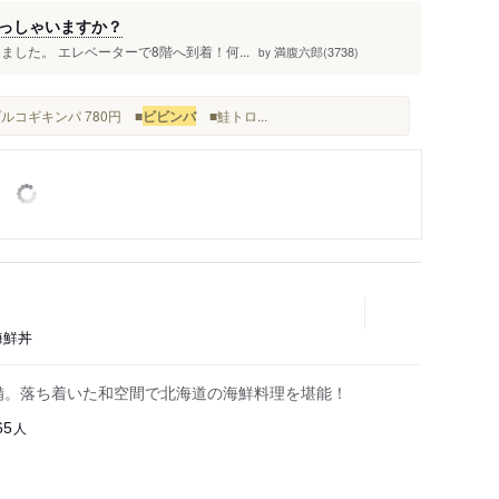
っしゃいますか？
した。 エレベーターで8階へ到着！何...
満腹六郎(3738)
by
ルコギキンパ 780円 ■
ビビンバ
■鮭トロ...
海鮮丼
完備。落ち着いた和空間で北海道の海鮮料理を堪能！
人
65