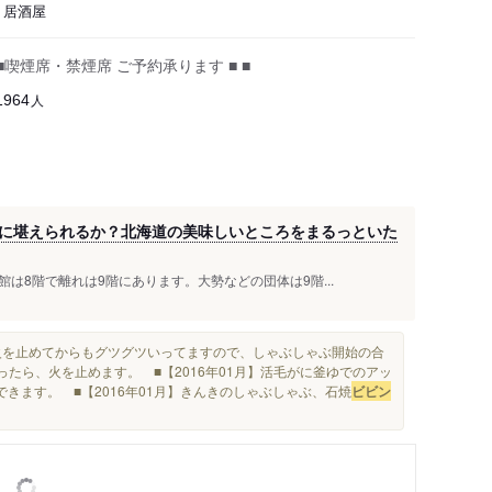
、居酒屋
■喫煙席・禁煙席 ご予約承ります ■ ■
人
1964
に堪えられるか？北海道の美味しいところをまるっといた
は8階で離れは9階にあります。大勢などの団体は9階...
火を止めてからもグツグツいってますので、しゃぶしゃぶ開始の合
たら、火を止めます。 ■【2016年01月】活毛がに釜ゆでのアッ
ーできます。 ■【2016年01月】きんきのしゃぶしゃぶ、石焼
ビビン