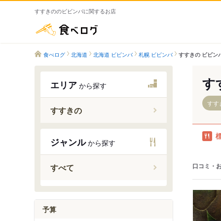
すすきののビビンバに関するお店
食べログ
食べログ
北海道
北海道 ビビンバ
札幌 ビビンバ
すすきの ビビン
す
エリア
から探す
すす
すすきの
すすきの
ジャンル
から探す
豊水すす
狸小路駅
口コミ・
すべて
すすきの
資生館小
東本願寺
予算