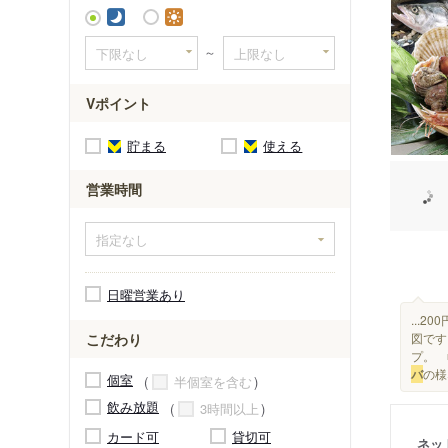
～
Vポイント
貯まる
使える
営業時間
日曜営業あり
...
図です
こだわり
プ。 
バ
の様な
個室
半個室を含む
飲み放題
3時間以上
カード可
貸切可
ネッ