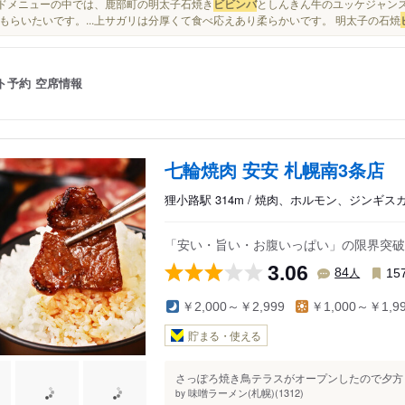
サイドメニューの中では、鹿部町の明太子石焼き
ビビンバ
としんきん牛のユッケジャン
もらいたいです。...上サガリは分厚くて食べ応えあり柔らかいです。 明太子の石焼
ト予約
空席情報
七輪焼肉 安安 札幌南3条店
狸小路駅 314m / 焼肉、ホルモン、ジンギス
「安い・旨い・お腹いっぱい」の限界突破
3.06
人
84
15
￥2,000～￥2,999
￥1,000～￥1,9
貯まる・使える
さっぽろ焼き鳥テラスがオープンしたので夕方６
味噌ラーメン(札幌)(1312)
by