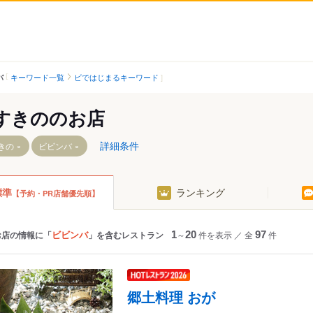
キーワード一覧
ビではじまるキーワード
バ
すきののお店
詳細条件
きの
ビビンバ
標準
ランキング
【予約・PR店舗優先順】
駅（市営）
きの駅
ビビンバ
お店の情報に「
」を含むレストラン
1
～
20
件を表示
／
全
97
件
駅（市電）
学校前駅
前駅
郷土料理 おが