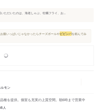
いただいたのは、海老しゃぶ、牡蠣フライ、お...
。 お腹いっぱいじゃなかったらチーズボールや
ビビンバ
を頼んでみ
ホルモン
品種を提供。個室も充実の上質空間。朝6時まで営業中
人
66