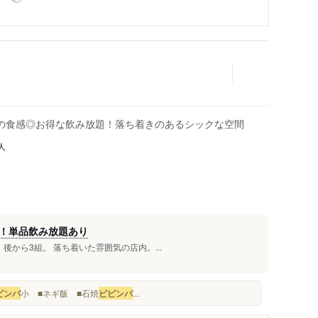
の食感◎お得な飲み放題！落ち着きのあるシックな空間
人
！単品飲み放題あり
後から3組。 落ち着いた雰囲気の店内。...
ビンパ
小 ■ネギ飯 ■石焼
ピビンパ
...