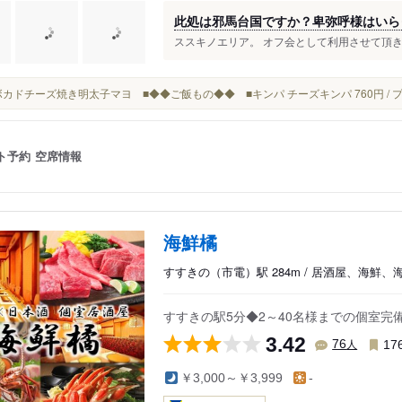
此処は邪馬台国ですか？卑弥呼様はいら
ススキノエリア。 オフ会として利用させて頂きま
■アボカドチーズ焼き明太子マヨ ■◆◆ご飯もの◆◆ ■キンパ チーズキンパ 760円 / プ
ト予約
空席情報
海鮮橘
すすきの（市電）駅 284m / 居酒屋、海鮮、
すすきの駅5分◆2～40名様までの個室
3.42
人
76
17
￥3,000～￥3,999
-