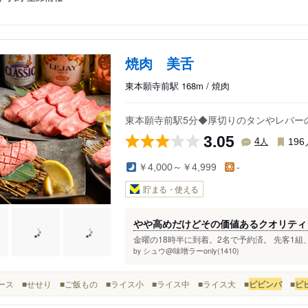
焼肉 美舌
東本願寺前駅 168m / 焼肉
東本願寺前駅5分◆厚切りのタンやレバー
3.05
人
4
196
￥4,000～￥4,999
-
貯まる・使える
やや高めだけどその価値あるクオリティ
金曜の18時半に到着。2名で予約済。 先客1組、
シュウ@味噌ラーonly(1410)
by
肩ロース ■せせり ■ご飯もの ■ライス小 ■ライス中 ■ライス大 ■
ピビンパ
■
ピ