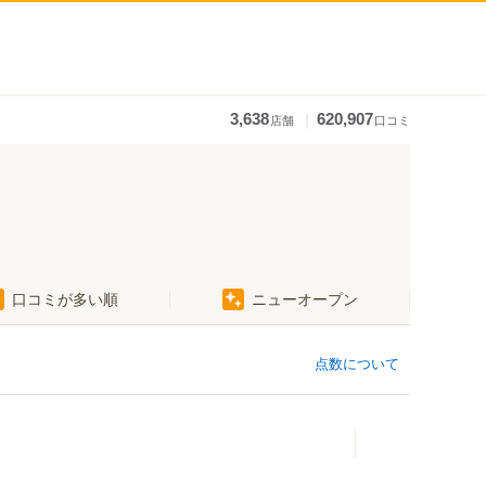
｜
3,638
620,907
店舗
口コミ
口コミが多い順
ニューオープン
点数について