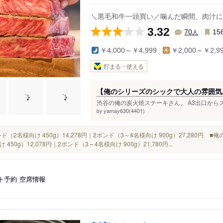
＼黒毛和牛一頭買い／噛んだ瞬間、肉汁に
3.32
人
70
15
￥4,000～￥4,999
￥2,000～￥2,9
貯まる・使える
【俺のシリーズのシックで大人の雰囲気あ
渋谷の俺の炭火焼ステーキさん。 A3出口から
yamay630(4401)
by
ポンド（2名様向け 450g）14,278円｜2ポンド（3～4名様向け 900g）27,280円
 450g）12,078円｜2ポンド（3～4名様向け 900g）21,780円...
ト予約
空席情報