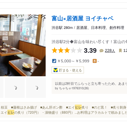
富山×居酒屋 ヨイチャベ
渋谷駅 280m / 居酒屋、日本料理、創作料理
渋谷駅2分◆富山を味わい尽くす！富山の
3.39
人
228
1
￥5,000～￥5,999
-
貯まる・使える
以前は2軒目でふらっと立ち寄ったため、あまり
ちゃちゃ1976310(26)
by
■焼き枝豆 ■蓮根はさみ揚げ ■あん肝ポン酢 ■エイ
ヒレ
炙り ■のど黒！ ■炙り刺身 
・エイ
ヒレ
の炙り（720円） ・漬物盛り（880円）...お料理はアラカルトで頼み