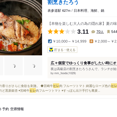
割烹きたろう
表参道駅 627m / 日本料理、海鮮、鍋
【本物を楽しむ大人の為の隠れ家】夏の味
3.11
人
70
54
￥10,000～￥14,999
￥2,000～￥2,
貯まる・使える
広々個室でゆっくり食事がしたい時にオ
夜は高級店の割烹きたろうさんで、ランチが始ま
mm_foods(1029)
by
松茸の香りがさらに食欲を刺激。 ◆宮崎牛
ヒレ
肉 フルーツトマト 綺麗なローズ色の
ヒ
◉のど黒新銀杏 ◉宮崎牛
ヒレ
肉フルーツトマト ◉すっぽん出汁手打ち蕎麦...
ト予約
空席情報