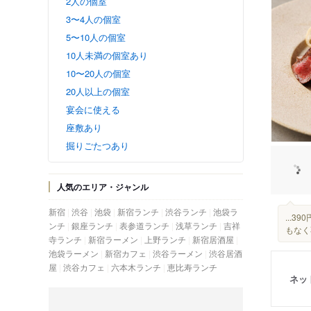
2人の個室
3〜4人の個室
5〜10人の個室
10人未満の個室あり
10〜20人の個室
20人以上の個室
宴会に使える
座敷あり
掘りごたつあり
人気のエリア・ジャンル
新宿
渋谷
池袋
新宿ランチ
渋谷ランチ
池袋ラ
...
ンチ
銀座ランチ
表参道ランチ
浅草ランチ
吉祥
もなく
寺ランチ
新宿ラーメン
上野ランチ
新宿居酒屋
池袋ラーメン
新宿カフェ
渋谷ラーメン
渋谷居酒
屋
渋谷カフェ
六本木ランチ
恵比寿ランチ
ネッ