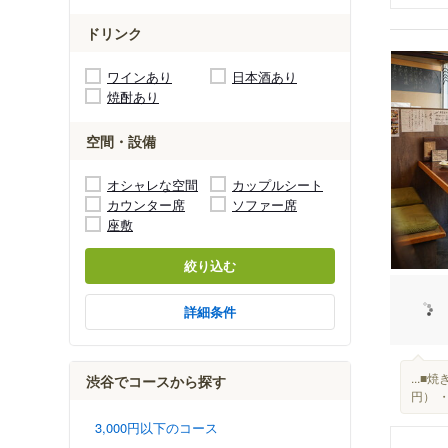
ドリンク
ワインあり
日本酒あり
焼酎あり
空間・設備
オシャレな空間
カップルシート
カウンター席
ソファー席
座敷
絞り込む
詳細条件
...
渋谷でコースから探す
円） 
3,000円以下のコース