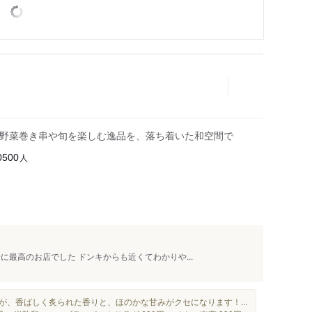
の野菜巻き串や旬を楽しむ逸品を、落ち着いた和空間で
人
0500
に最高のお店でした ドンキからも近くてわかりや...
が、香ばしく炙られた香りと、ほのかな甘みがクセになります！...