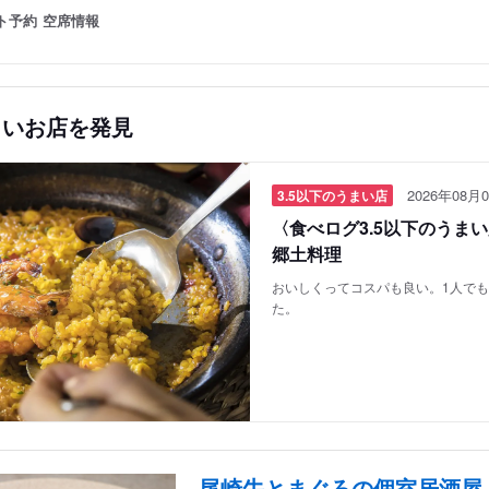
ト予約
空席情報
しいお店を発見
2026年08月0
3.5以下のうまい店
〈食べログ3.5以下のうま
郷土料理
おいしくってコスパも良い。1人で
た。
尾崎牛とまぐろの個室居酒屋 