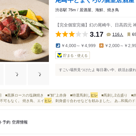
渋谷駅 75m / 居酒屋、海鮮、焼き鳥
【完全個室完備】幻の尾崎牛、日高四元 
3.17
人
116
6
￥4,000～￥4,999
￥2,000～￥2,9
貯まる・使える
すごい場所見つけたよ 毎日暑い中、鉄活お疲れ様で
390円 ■黒豚ロースの塩麹焼き ■”鮮”上赤身 ■特選馬刺し
ヒレ
■馬刺し2点盛り ■肉
不可もなく。 焼き鳥、エイ
ヒレ
、刺身盛り合わせなどを頼みました。 あ...和風のド
ト予約
空席情報