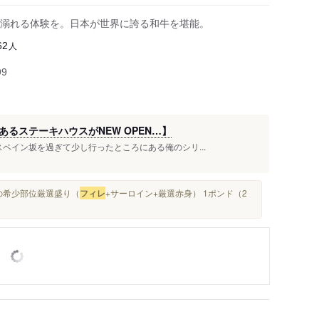
溺れる体験を。日本が世界に誇る和牛を堪能。
人
62
99
るステーキハウスがNEW OPEN…】
スペイン坂を過ぎて少し行ったところにある俺のシリ...
 ■俺の希少部位厳選盛り（
フィレ
+サーロイン+厳選赤身） 1ポンド（2