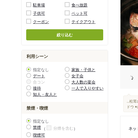
駐車場
食べ放題
子供可
ペット可
クーポン
テイクアウト
絞り込む
利用シーン
指定なし
家族・子供と
デート
女子会
合コン
大人数の宴会
接待
一人で入りやすい
知人・友人と
...
ドウ 
禁煙・喫煙
指定なし
禁煙
分煙を含む
ネッ
喫煙可