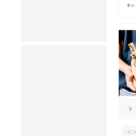
ネッ
...