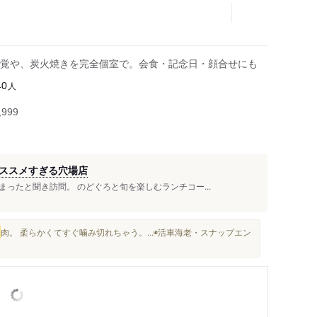
覚や、炭火焼きを完全個室で。会食・記念日・顔合せにも
人
40
999
ススメすぎる穴場店
ったと聞き訪問。 のどぐろと旬を楽しむランチコー...
レ
肉。 柔らかくてすぐ噛み切れちゃう。...◉活車海老・スナップエン