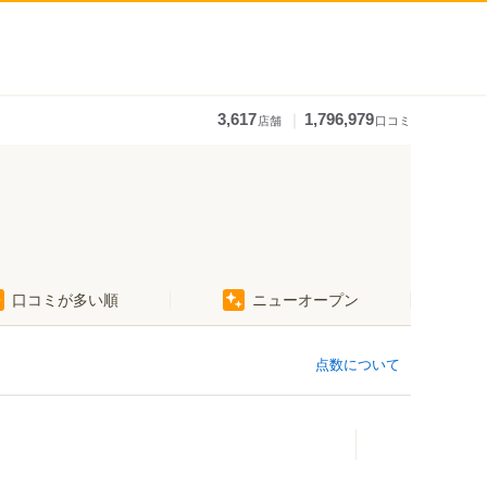
｜
3,617
1,796,979
店舗
口コミ
口コミが多い順
ニューオープン
点数について