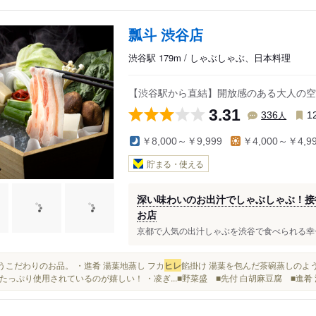
瓢斗 渋谷店
渋谷駅 179m / しゃぶしゃぶ、日本料理
【渋谷駅から直結】開放感のある大人の空
3.31
人
336
1
￥8,000～￥9,999
￥4,000～￥4,9
貯まる・使える
深い味わいのお出汁でしゃぶしゃぶ！接
お店
京都で人気の出汁しゃぶを渋谷で食べられる幸せ✨ 
というこだわりのお品。 ・進肴 湯葉地蒸し フカ
ヒレ
餡掛け 湯葉を包んだ茶碗蒸しのよ
たっぷり使用されているのが嬉しい！ ・凌ぎ...■野菜盛 ■先付 白胡麻豆腐 ■進肴