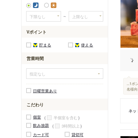
～
Vポイント
貯まる
使える
営業時間
...1
名様向け
日曜営業あり
こだわり
ネッ
個室
半個室を含む
飲み放題
3時間以上
カード可
貸切可