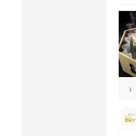
...
ヒレ
が