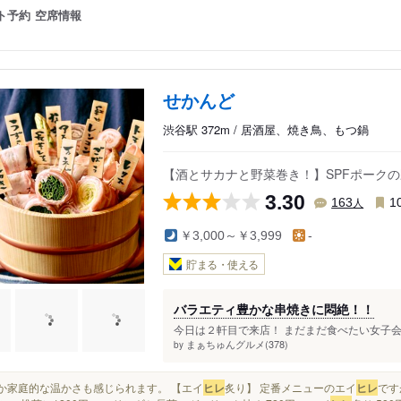
ト予約
空席情報
せかんど
渋谷駅 372m / 居酒屋、焼き鳥、もつ鍋
【酒とサカナと野菜巻き！】SPFポーク
3.30
人
163
1
￥3,000～￥3,999
-
貯まる・使える
バラエティ豊かな串焼きに悶絶！！
今日は２軒目で来店！ まだまだ食べたい女子会
まぁちゅんグルメ(378)
by
どこか家庭的な温かさも感じられます。 【エイ
ヒレ
炙り】 定番メニューのエイ
ヒレ
です