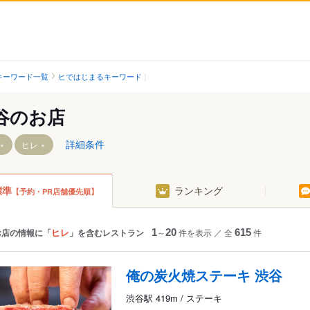
キーワード一覧
ヒではじまるキーワード
谷のお店
詳細条件
ヒレ
標準
ランキング
【予約・PR店舗優先順】
ヒレ
お店の情報に「
」を含むレストラン
1
～
20
件を表示
／
全
615
件
俺の炭火焼ステーキ 渋谷
渋谷駅 419m / ステーキ