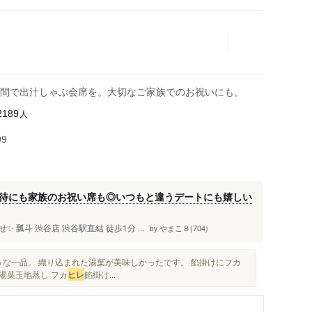
間で出汁しゃぶ会席を。大切なご家族でのお祝いにも。
人
2189
99
待にも家族のお祝い席も◎いつもと違うデートにも嬉しい
瓢斗 渋谷店 渋谷駅直結 徒歩1分 ...
やまこ８(704)
by
うな一品。 織り込まれた湯葉が美味しかったです。 餡掛けにフカ
 湯葉玉地蒸し フカ
ヒレ
餡掛け...