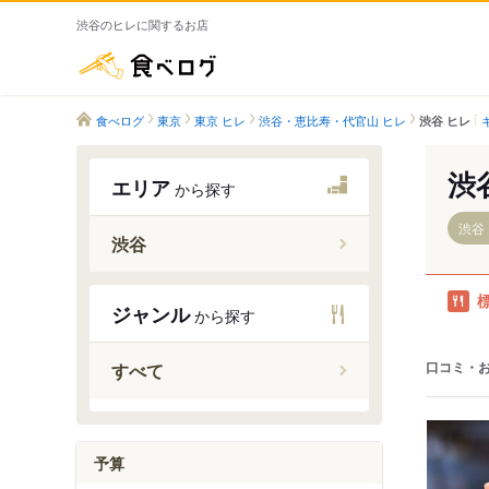
渋谷のヒレに関するお店
食べログ
食べログ
東京
東京 ヒレ
渋谷・恵比寿・代官山 ヒレ
渋谷 ヒレ
渋
エリア
から探す
渋谷
渋谷
渋谷駅
ジャンル
から探す
神泉駅
口コミ・
すべて
予算