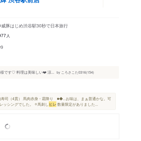
神威豚はじめ渋谷駅30秒で日本旅行
人
977
99
す♡ 料理は美味しい❤️ 涼...
ころさこた0316(154)
by
寿司（4貫） 馬肉赤身・霜降り ■◆...お味は、まぁ普通かな。可
レッシングでした。 ⚪︎馬刺し
ヒレ
数量限定がありました...