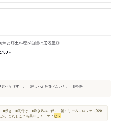
旬魚と郷土料理が自慢の居酒屋◎
人
2769
食べられず…。 「鰤しゃぶを食べたい！」「勝駒を...
■焼き ■煮付け ■炊き込みご飯...・蟹クリームコロッケ（920
ましたが、どれもこれも美味しく、エイ
ヒレ
...