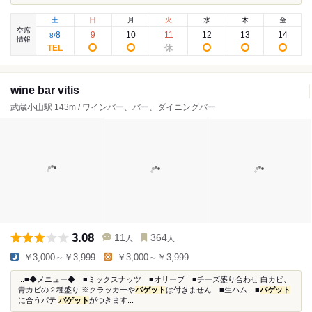
土
日
月
火
水
木
金
空席
8
9
10
11
12
13
14
8
/
情報
wine bar vitis
武蔵小山駅 143m / ワインバー、バー、ダイニングバー
3.08
11
364
人
人
￥3,000～￥3,999
￥3,000～￥3,999
...■◆メニュー◆ ■ミックスナッツ ■オリーブ ■チーズ盛り合わせ 白カビ、
青カビの２種盛り ※クラッカーや
バゲット
は付きません ■生ハム ■
バゲット
に合うパテ
バゲット
がつきます...