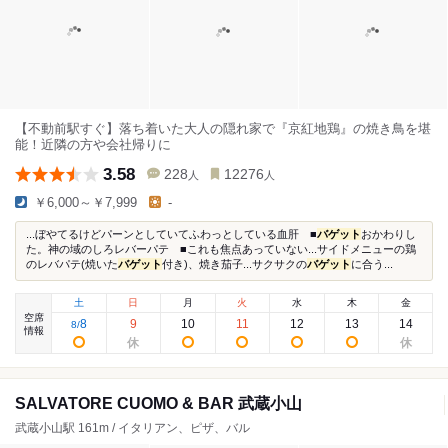
【不動前駅すぐ】落ち着いた大人の隠れ家で『京紅地鶏』の焼き鳥を堪
能！近隣の方や会社帰りに
3.58
228
12276
人
人
￥6,000～￥7,999
-
...ぼやてるけどパーンとしていてふわっとしている血肝 ■
バゲット
おかわりし
た。神の域のしろレバーパテ ■これも焦点あっていない...サイドメニューの鶏
のレバパテ(焼いた
バゲット
付き)、焼き茄子...サクサクの
バゲット
に合う...
土
日
月
火
水
木
金
空席
8
9
10
11
12
13
14
8
/
情報
SALVATORE CUOMO & BAR 武蔵小山
武蔵小山駅 161m / イタリアン、ピザ、バル