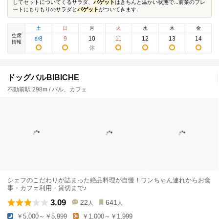
してセットについてくるサラダ、
バゲット
はきちんと温かい状態で...前菜のプレ
ートにもりもりのサラダと
バゲット
がついてきます...
土
日
月
火
水
木
金
空席
8
9
10
11
12
13
14
8
/
情報
ドッグバルBIBICHE
不動前駅 298m / バル、カフェ
シェフのこだわりが詰まった絶品料理が自慢！ワンちゃん連れからお食
事・カフェ利用・貸切まで♪
3.09
22
641
人
人
￥5,000～￥5,999
￥1,000～￥1,999