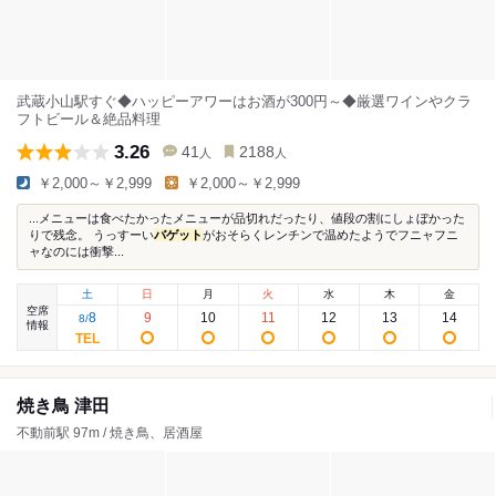
武蔵小山駅すぐ◆ハッピーアワーはお酒が300円～◆厳選ワインやクラ
フトビール＆絶品料理
3.26
41
2188
人
人
￥2,000～￥2,999
￥2,000～￥2,999
...メニューは食べたかったメニューが品切れだったり、値段の割にしょぼかった
りで残念。 うっすーい
バゲット
がおそらくレンチンで温めたようでフニャフニ
ャなのには衝撃...
土
日
月
火
水
木
金
空席
8
9
10
11
12
13
14
8
/
情報
焼き鳥 津田
不動前駅 97m / 焼き鳥、居酒屋