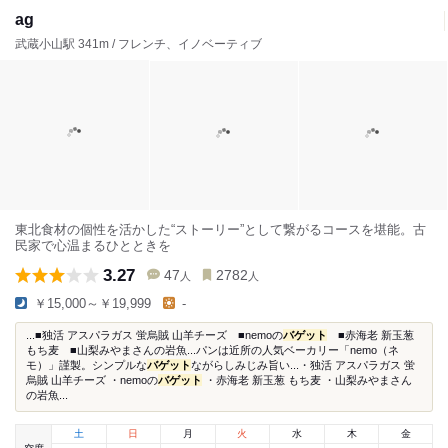
ag
武蔵小山駅 341m / フレンチ、イノベーティブ
東北食材の個性を活かした“ストーリー”として繋がるコースを堪能。古
民家で心温まるひとときを
3.27
47
2782
人
人
￥15,000～￥19,999
-
...■独活 アスパラガス 蛍烏賊 山羊チーズ ■nemoの
バゲット
■赤海老 新玉葱
もち麦 ■山梨みやまさんの岩魚...パンは近所の人気ベーカリー「nemo（ネ
モ）」謹製。シンプルな
バゲット
ながらしみじみ旨い...・独活 アスパラガス 蛍
烏賊 山羊チーズ ・nemoの
バゲット
・赤海老 新玉葱 もち麦 ・山梨みやまさん
の岩魚...
土
日
月
火
水
木
金