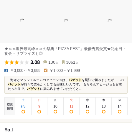
★≪≪世界最高峰≫≫の祭典「PIZZA FEST」最優秀賞受賞★記念日・
宴会・サプライズも◎
3.08
130
3061
人
人
￥3,000～￥3,999
￥1,000～￥1,999
...海老とマッシュルームのアヒージョは、
バゲット
を別注で頼みましたが、この
バゲット
が熱々で柔らかくとても美味しいんです。 もちろんアヒージョも旨味
たっぷりで、
バゲット
に染み込ませていただくと...
土
日
月
火
水
木
金
空席
8
9
10
11
12
13
14
8
/
情報
Yo.I