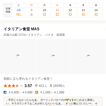
土
日
月
火
水
木
金
空席
8
9
10
11
12
13
14
8
/
情報
イタリアン食堂 MAS
武蔵小山駅 237m / イタリアン、パスタ、居酒屋
気軽に立ち寄れるイタリアン食堂！
3.57
421
16590
人
人
￥4,000～￥4,999
￥1,000～￥1,999
...平日じゃなかったらなあ。 ガーリックバターの
バゲット
がこれまた美味し
い。サラダランチでもこれが付くならいいなあ。...ずっと噛んでいたい〜。 そ