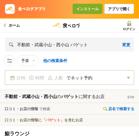
インストール
アプリで開く
ホーム
ログイン
変更
不動前・武蔵小山・西小山 バゲット
予算
他の検索条件
日時
時間
人数
でネット予約
不動前・武蔵小山・西小山
の
バゲット
に関する
お店
67
件
口コミ・お店の情報
で検索
店名で検索する
口コミ・お店の情報に
「バゲット」
を含むお店
鮨ラウンジ