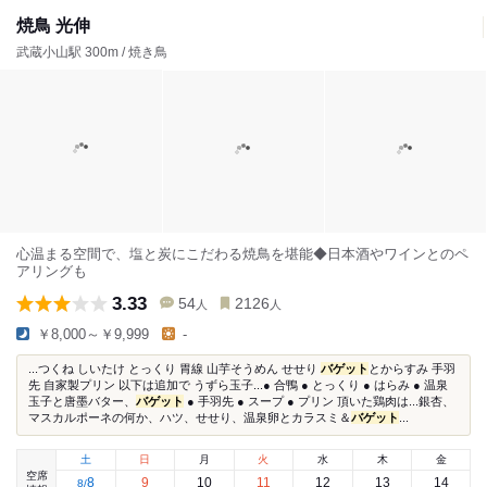
焼鳥 光伸
武蔵小山駅 300m / 焼き鳥
心温まる空間で、塩と炭にこだわる焼鳥を堪能◆日本酒やワインとのペ
アリングも
3.33
54
2126
人
人
￥8,000～￥9,999
-
...つくね しいたけ とっくり 胃線 山芋そうめん せせり
バゲット
とからすみ 手羽
先 自家製プリン 以下は追加で うずら玉子...● 合鴨 ● とっくり ● はらみ ● 温泉
玉子と唐墨バター、
バゲット
● 手羽先 ● スープ ● プリン 頂いた鶏肉は...銀杏、
マスカルポーネの何か、ハツ、せせり、温泉卵とカラスミ＆
バゲット
...
土
日
月
火
水
木
金
空席
8
9
10
11
12
13
14
8
/