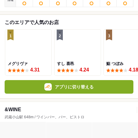
このエリアで人気のお店
1
2
3
メグリヴァ
すし 喜邑
鮨 つぼみ
4.31
4.24
4.1
アプリに切り替える
&WINE
武蔵小山駅 648m / ワインバー、バー、ビストロ