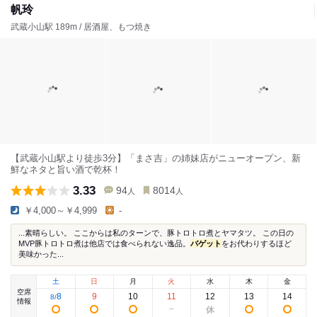
帆玲
武蔵小山駅 189m / 居酒屋、もつ焼き
【武蔵小山駅より徒歩3分】「まさ吉」の姉妹店がニューオープン、新
鮮なネタと旨い酒で乾杯！
3.33
94
8014
人
人
￥4,000～￥4,999
-
...素晴らしい。 ここからは私のターンで、豚トロトロ煮とヤマタツ。 この日の
MVP豚トロトロ煮は他店では食べられない逸品。
バゲット
をお代わりするほど
美味かった...
土
日
月
火
水
木
金
空席
8
9
10
11
12
13
14
8
/
情報