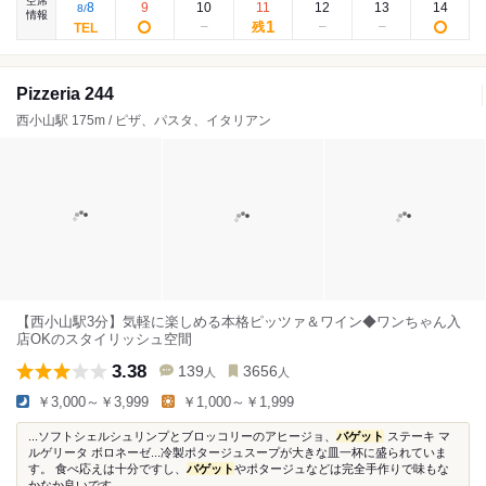
空席
8
9
10
11
12
13
14
8
/
情報
1
残
Pizzeria 244
西小山駅 175m / ピザ、パスタ、イタリアン
【西小山駅3分】気軽に楽しめる本格ピッツァ＆ワイン◆ワンちゃん入
店OKのスタイリッシュ空間
3.38
139
3656
人
人
￥3,000～￥3,999
￥1,000～￥1,999
...ソフトシェルシュリンプとブロッコリーのアヒージョ、
バゲット
ステーキ マ
ルゲリータ ボロネーゼ...冷製ポタージュスープが大きな皿一杯に盛られていま
す。 食べ応えは十分ですし、
バゲット
やポタージュなどは完全手作りで味もな
かなか良いです...