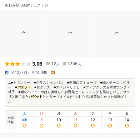
不動前駅 383m / ビストロ
3.06
12
1306
人
人
￥10,000～￥14,999
-
...■カウンター ■グラスシャンパン ■季節のアミューズ ■鰯とチーズにベリ
ー ■
バゲット
■白グラス ■スペシャリテと ■フォアグラの赤味噌コンフィ
柚子 ■鱧のベニエ...やはり美味しいお野菜とドレッシングも美味しいし、サラ
リと出てきた
バゲット
とオリーブオイルが 今までで1番美味しかった風味でし
た...
土
日
月
火
水
木
金
空席
8
9
10
11
12
13
14
8
/
情報