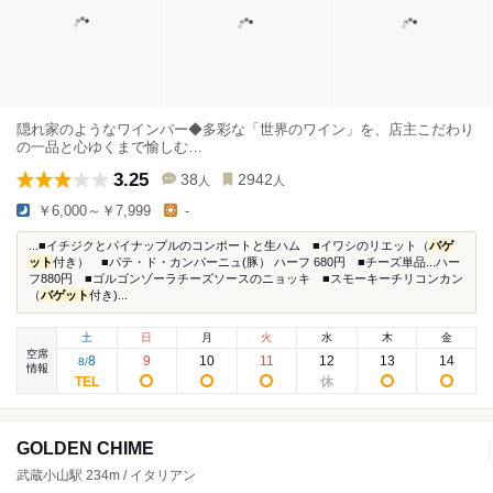
隠れ家のようなワインバー◆多彩な「世界のワイン」を、店主こだわり
の一品と心ゆくまで愉しむ…
3.25
38
2942
人
人
￥6,000～￥7,999
-
...■イチジクとパイナップルのコンポートと生ハム ■イワシのリエット（
バゲ
ット
付き） ■パテ・ド・カンパーニュ(豚） ハーフ 680円 ■チーズ単品...ハー
フ880円 ■ゴルゴンゾーラチーズソースのニョッキ ■スモーキーチリコンカン
（
バゲット
付き)...
土
日
月
火
水
木
金
空席
8
9
10
11
12
13
14
8
/
情報
GOLDEN CHIME
武蔵小山駅 234m / イタリアン