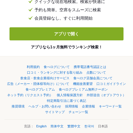
クイックな現在地検索。検索が快適に
予約も簡単。空席をスムーズに検索
会員登録なし。すぐに利用開始
アプリで開く
アプリなら1ヶ月無料でランキング検索！
利用規約
食べログについて
携帯電話番号認証とは
口コミ・ランキングに対する取り組み
点数について
飲食店・飲食企業様向けサービス
食べログ店舗会員について
広告（メーカー・団体様等向け）について
機能改善要望
口コミガイドライン
食べログプレミアム
食べログプレミアム無料クーポン
ネット予約（リクエスト予約）
個人情報保護方針
外部送信（オプトアウト）
特定商取引法に基づく表記
推奨環境
ヘルプ・お問い合わせ
採用情報
企業情報
キーワード一覧
サイトマップ
チェーン一覧
言語：
English
简体中文
繁體中文
한국어
日本語