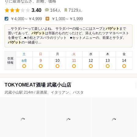
りに最適な広さ、距離、価格
3.40
164
7129
人
人
￥4,000～￥4,999
￥1,000～￥1,999
...サラダバーって楽しいよね。 サラダバーの端っこにはスープと
バゲット
まで
置いてあって、
バゲット
は市販のものだったけど、添えられたツナマヨペースト
を乗せて...■小柱とアスパラのリゾット ■セットメニューの、前菜とサラダ、
バゲット
の一緒盛り...
土
日
月
火
水
木
金
空席
8
9
10
11
12
13
14
8
/
情報
TOKYOMEAT酒場 武蔵小山店
武蔵小山駅 214m / 居酒屋、イタリアン、パスタ