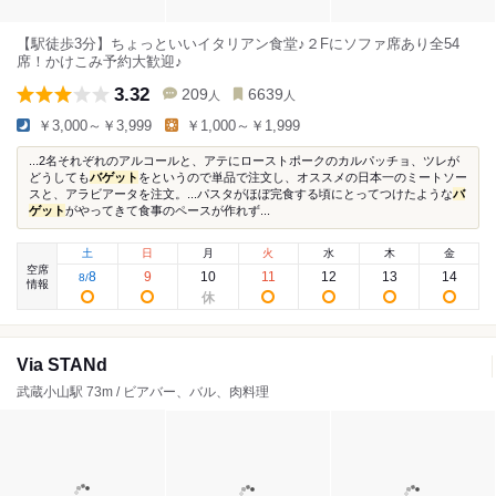
【駅徒歩3分】ちょっといいイタリアン食堂♪２Fにソファ席あり全54
席！かけこみ予約大歓迎♪
3.32
209
6639
人
人
￥3,000～￥3,999
￥1,000～￥1,999
...2名それぞれのアルコールと、アテにローストポークのカルパッチョ、ツレが
どうしても
バゲット
をというので単品で注文し、オススメの日本一のミートソー
スと、アラビアータを注文。...パスタがほぼ完食する頃にとってつけたような
バ
ゲット
がやってきて食事のペースが作れず...
土
日
月
火
水
木
金
空席
8
9
10
11
12
13
14
8
/
情報
Via STANd
武蔵小山駅 73m / ビアバー、バル、肉料理