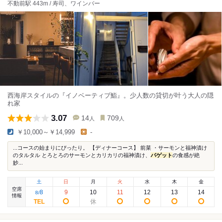
不動前駅 443m / 寿司、ワインバー
西海岸スタイルの『イノベーティブ鮨』。少人数の貸切が叶う大人の隠
れ家
3.07
14
709
人
人
￥10,000～￥14,999
-
...コースの始まりにぴったり。 【ディナーコース】 前菜 ・サーモンと福神漬け
のタルタル とろとろのサーモンとカリカリの福神漬け、
バゲット
の食感が絶
妙...
土
日
月
火
水
木
金
空席
8
9
10
11
12
13
14
8
/
情報