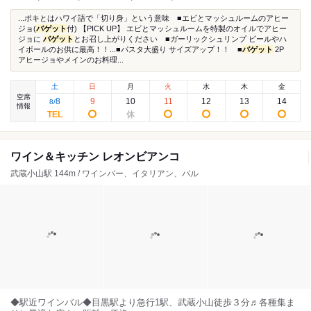
...ポキとはハワイ語で「切り身」という意味 ■エビとマッシュルームのアヒー
ジョ(
バゲット
付) 【PICK UP】 エビとマッシュルームを特製のオイルでアヒー
ジョに
バゲット
とお召し上がりください ■ガーリックシュリンプ ビールやハ
イボールのお供に最高！！...■パスタ大盛り サイズアップ！！ ■
バゲット
2P
アヒージョやメインのお料理...
土
日
月
火
水
木
金
空席
8
9
10
11
12
13
14
8
/
情報
ワイン＆キッチン レオンビアンコ
武蔵小山駅 144m / ワインバー、イタリアン、バル
◆駅近ワインバル◆目黒駅より急行1駅、武蔵小山徒歩３分♬各種集ま