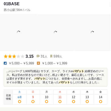
01BASE
西小山駅 56m / バル
3.15
31
599
人
人
￥5,000～￥5,999
￥1,000～￥1,999
...ハンバーグ 1,600円(税込) サラダ、スープ、ライスor
バゲット
結構甘めのソー
ス。私は甘めが好きなので良いけど...程よい硬さで、歯応え楽しいです。ソース
は濃すぎず薄すぎず。
バゲット
につけると、全部食べきれますし...お皿の底に
オイルが溜まっていました。 添えてあった
バゲット
もしけた味がしました...
土
日
月
火
水
木
金
空席
8
9
10
11
12
13
14
8
/
情報