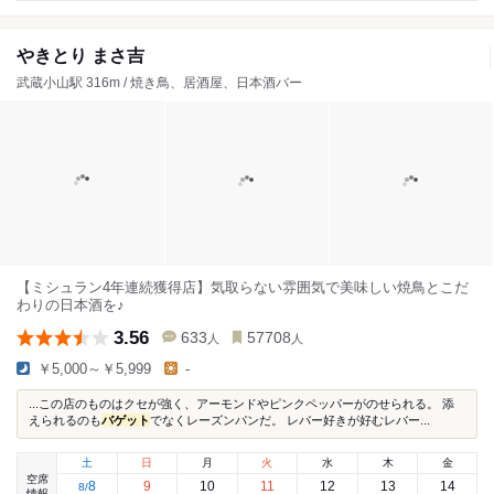
やきとり まさ吉
武蔵小山駅 316m / 焼き鳥、居酒屋、日本酒バー
【ミシュラン4年連続獲得店】気取らない雰囲気で美味しい焼鳥とこだ
わりの日本酒を♪
3.56
633
57708
人
人
￥5,000～￥5,999
-
...この店のものはクセが強く、アーモンドやピンクペッパーがのせられる。 添
えられるのも
バゲット
でなくレーズンパンだ。 レバー好きが好むレバー...
土
日
月
火
水
木
金
空席
8
9
10
11
12
13
14
8
/
情報