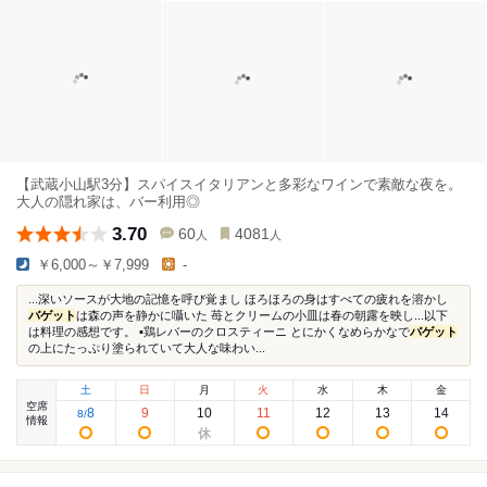
【武蔵小山駅3分】スパイスイタリアンと多彩なワインで素敵な夜を。
大人の隠れ家は、バー利用◎
3.70
60
4081
人
人
￥6,000～￥7,999
-
...深いソースが大地の記憶を呼び覚まし ほろほろの身はすべての疲れを溶かし
バゲット
は森の声を静かに囁いた 苺とクリームの小皿は春の朝露を映し...以下
は料理の感想です。 ▪︎鶏レバーのクロスティーニ とにかくなめらかなで
バゲット
の上にたっぷり塗られていて大人な味わい...
土
日
月
火
水
木
金
空席
8
9
10
11
12
13
14
8
/
情報