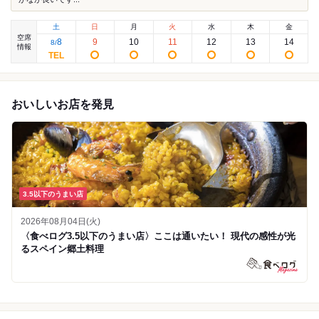
土
日
月
火
水
木
金
空席
8
9
10
11
12
13
14
8
/
情報
おいしいお店を発見
3.5以下のうまい店
2026年08月04日(火)
〈食べログ3.5以下のうまい店〉ここは通いたい！ 現代の感性が光
るスペイン郷土料理