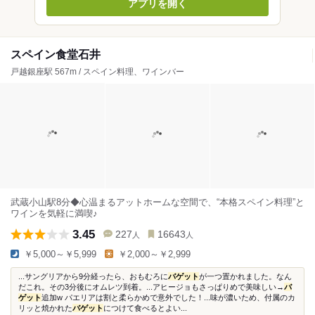
アプリを開く
スペイン食堂石井
戸越銀座駅 567m / スペイン料理、ワインバー
武蔵小山駅8分◆心温まるアットホームな空間で、“本格スペイン料理”と
ワインを気軽に満喫♪
3.45
227
16643
人
人
￥5,000～￥5,999
￥2,000～￥2,999
...サングリアから9分経ったら、おもむろに
バゲット
が一つ置かれました。なん
だこれ。その3分後にオムレツ到着。...アヒージョもさっぱりめで美味しい→
バ
ゲット
追加w パエリアは割と柔らかめで意外でした！...味が濃いため、付属のカ
リッと焼かれた
バゲット
につけて食べるとよい...