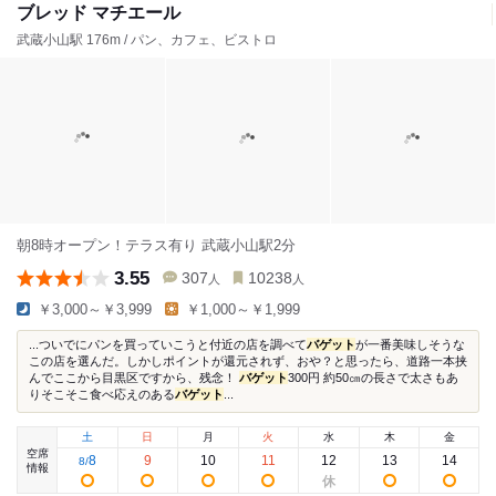
ブレッド マチエール
武蔵小山駅 176m / パン、カフェ、ビストロ
朝8時オープン！テラス有り 武蔵小山駅2分
3.55
307
10238
人
人
￥3,000～￥3,999
￥1,000～￥1,999
...ついでにパンを買っていこうと付近の店を調べて
バゲット
が一番美味しそうな
この店を選んだ。しかしポイントが還元されず、おや？と思ったら、道路一本挟
んでここから目黒区ですから、残念！
バゲット
300円 約50㎝の長さで太さもあ
りそこそこ食べ応えのある
バゲット
...
土
日
月
火
水
木
金
空席
8
9
10
11
12
13
14
8
/
情報