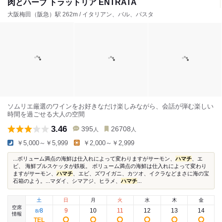
肉とハーブ トラットリア ENTRATA
大阪梅田（阪急）駅 262m / イタリアン、バル、パスタ
ソムリエ厳選のワインをお好きなだけ楽しみながら、会話が弾む楽しい
時間を過ごせる大人の空間
3.46
395
26708
人
人
￥5,000～￥5,999
￥2,000～￥2,999
...ボリューム満点の海鮮は仕入れによって変わりますがサーモン、
ハマチ
、エ
ビ、 海鮮ブルスケッタが鉄板。 ボリューム満点の海鮮は仕入れによって変わり
ますがサーモン、
ハマチ
、エビ、ズワイガニ、カツオ、イクラなどまさに海の宝
石箱のよう。...マダイ、シマアジ、ヒラメ、
ハマチ
...
土
日
月
火
水
木
金
空席
8
9
10
11
12
13
14
8
/
情報