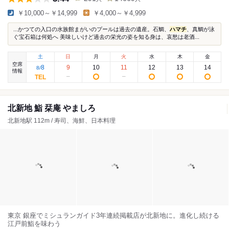
￥10,000～￥14,999
￥4,000～￥4,999
...かつての入口の水族館まがいのプールは過去の遺産。石鯛、
ハマチ
、真鯛が泳
ぐ宝石箱は何処へ 美味しいけど過去の栄光の姿を知る身は、哀愁は老酒...
土
日
月
火
水
木
金
空席
8
9
10
11
12
13
14
8
/
情報
北新地 鮨 栞庵 やましろ
北新地駅 112m / 寿司、海鮮、日本料理
東京 銀座でミシュランガイド3年連続掲載店が北新地に。進化し続ける
江戸前鮨を味わう