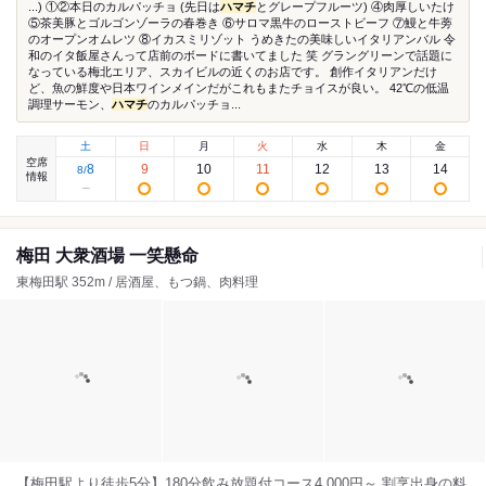
...) ①②本日のカルパッチョ (先日は
ハマチ
とグレープフルーツ) ④肉厚しいたけ
⑤茶美豚とゴルゴンゾーラの春巻き ⑥サロマ黒牛のローストビーフ ⑦鰻と牛蒡
のオープンオムレツ ⑧イカスミリゾット うめきたの美味しいイタリアンバル 令
和のイタ飯屋さんって店前のボードに書いてました 笑 グラングリーンで話題に
なっている梅北エリア、スカイビルの近くのお店です。 創作イタリアンだけ
ど、魚の鮮度や日本ワインメインだがこれもまたチョイスが良い。 42℃の低温
調理サーモン、
ハマチ
のカルパッチョ...
土
日
月
火
水
木
金
空席
8
9
10
11
12
13
14
8
/
情報
梅田 大衆酒場 一笑懸命
東梅田駅 352m / 居酒屋、もつ鍋、肉料理
【梅田駅より徒歩5分】180分飲み放題付コース4,000円～ 割烹出身の料