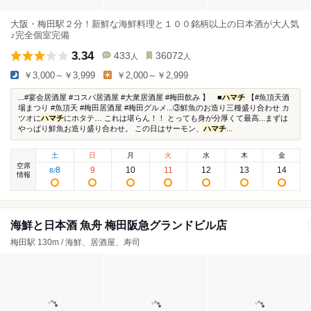
大阪・梅田駅２分！新鮮な海鮮料理と１００銘柄以上の日本酒が大人気
♪完全個室完備
3.34
433
36072
人
人
￥3,000～￥3,999
￥2,000～￥2,999
...#宴会居酒屋 #コスパ居酒屋 #大衆居酒屋 #梅田飲み 】 ■
ハマチ
【#魚頂天酒
場まつり #魚頂天 #梅田居酒屋 #梅田グルメ...③鮮魚のお造り三種盛り合わせ カ
ツオに
ハマチ
にホタテ… これは堪らん！！ とっても身が分厚くて最高...まずは
やっぱり鮮魚お造り盛り合わせ。 この日はサーモン、
ハマチ
...
土
日
月
火
水
木
金
空席
8
9
10
11
12
13
14
8
/
情報
海鮮と日本酒 魚舟 梅田阪急グランドビル店
梅田駅 130m / 海鮮、居酒屋、寿司