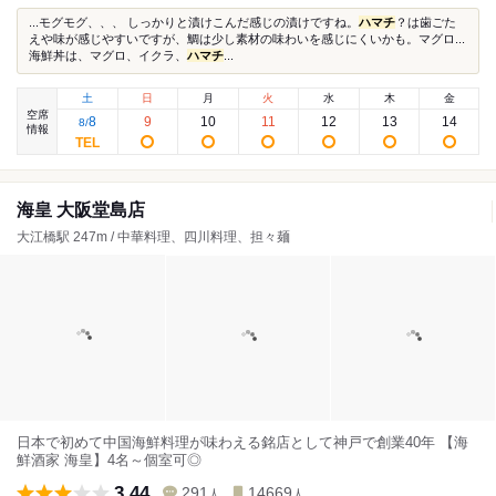
...モグモグ、、、 しっかりと漬けこんだ感じの漬けですね。
ハマチ
？は歯ごた
えや味が感じやすいですが、鯛は少し素材の味わいを感じにくいかも。マグロ...
海鮮丼は、マグロ、イクラ、
ハマチ
...
土
日
月
火
水
木
金
空席
8
9
10
11
12
13
14
8
/
情報
海皇 大阪堂島店
大江橋駅 247m / 中華料理、四川料理、担々麺
日本で初めて中国海鮮料理が味わえる銘店として神戸で創業40年 【海
鮮酒家 海皇】4名～個室可◎
3.44
291
14669
人
人