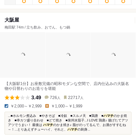
大阪屋
梅田駅 74m / 立ち飲み、おでん、もつ鍋
【大阪駅1分】お座敷完備の昭和モダンな空間で、店内仕込みの大阪名
物や日替わりのお造りを堪能
3.49
726
22717
人
人
￥2,000～￥2,999
￥1,000～￥1,999
...■ホルモン煮込み ■やきそば ■冷奴 ■スルメ天 ■鶏唐 ■
ハマチ
のかま焼
き ■串カツ盛り合わせ ■どて焼き ■泉州水茄子...I LOVE 鶏唐♪ 揚げたてアツ
アツでうまい！ 最後は
ハマチ
のかま焼き♪ 脂がのってるんで、お酒がすすむね
～！...とりあえずチューハイ、それと、
ハマチ
の刺身...