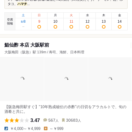
タコ、
ハマチ
...
土
日
月
火
水
木
金
空席
8
9
10
11
12
13
14
8
/
情報
鮨仙酢 本店 大阪駅前
大阪梅田（阪急）駅 139m / 寿司、海鮮、日本料理
【阪急梅田駅すぐ】"10年熟成秘伝の赤酢"の日切をアラカルトで、旬の
酒肴と共に。
3.47
567
30683
人
人
￥4,000～￥4,999
～￥999