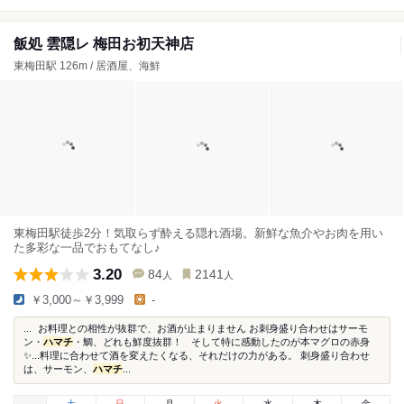
飯処 雲隠レ 梅田お初天神店
東梅田駅 126m / 居酒屋、海鮮
東梅田駅徒歩2分！気取らず酔える隠れ酒場。新鮮な魚介やお肉を用い
た多彩な一品でおもてなし♪
3.20
84
2141
人
人
￥3,000～￥3,999
-
... お料理との相性が抜群で、お酒が止まりません お刺身盛り合わせはサーモ
ン・
ハマチ
・鯛、どれも鮮度抜群！ そして特に感動したのが本マグロの赤身
✨...料理に合わせて酒を変えたくなる、それだけの力がある。 刺身盛り合わせ
は、サーモン、
ハマチ
...
土
日
月
火
水
木
金