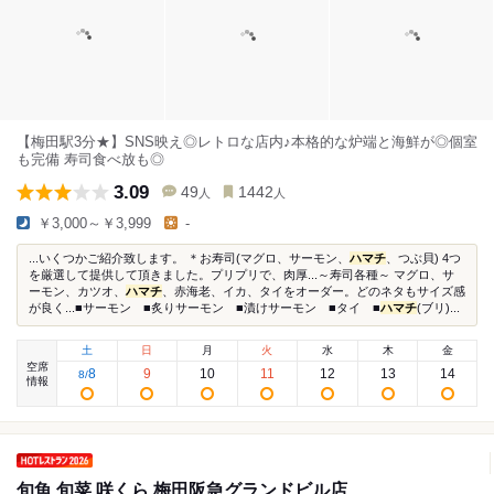
【梅田駅3分★】SNS映え◎レトロな店内♪本格的な炉端と海鮮が◎個室
も完備 寿司食べ放も◎
3.09
49
1442
人
人
￥3,000～￥3,999
-
...いくつかご紹介致します。 ＊お寿司(マグロ、サーモン、
ハマチ
、つぶ貝) 4つ
を厳選して提供して頂きました。プリプリで、肉厚...～寿司各種～ マグロ、サ
ーモン、カツオ、
ハマチ
、赤海老、イカ、タイをオーダー。どのネタもサイズ感
が良く...■サーモン ■炙りサーモン ■漬けサーモン ■タイ ■
ハマチ
(ブリ)...
土
日
月
火
水
木
金
空席
8
9
10
11
12
13
14
8
/
情報
旬魚 旬菜 咲くら 梅田阪急グランドビル店