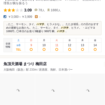
理長が腕を振るう
3.09
78
1880
人
人
￥3,000～￥3,999
-
...たこ、サーモン、タイ、
ハマチ
、ヒラメかな。。 たたき胡瓜...その日のおすす
めの新鮮なお魚たち。 たこ、サーモン、タイ、
ハマチ
、ヒラメ。 ・エビマヨ
1080円...◯本日のお造り3種盛り 980円 鯛、
ハマチ
...
土
日
月
火
水
木
金
空席
8
9
10
11
12
13
14
8
/
情報
魚頂天酒場 まつり 梅田店
大阪梅田（阪急）駅 233m / 居酒屋、海鮮、日本酒バー