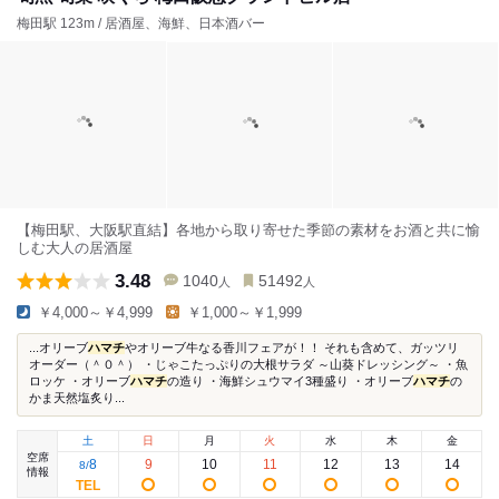
梅田駅 123m / 居酒屋、海鮮、日本酒バー
【梅⽥駅、⼤阪駅直結】各地から取り寄せた季節の素材をお酒と共に愉
しむ大人の居酒屋
3.48
1040
51492
人
人
￥4,000～￥4,999
￥1,000～￥1,999
...オリーブ
ハマチ
やオリーブ牛なる香川フェアが！！ それも含めて、ガッツリ
オーダー（＾０＾） ・じゃこたっぷりの大根サラダ ～山葵ドレッシング～ ・魚
ロッケ ・オリーブ
ハマチ
の造り ・海鮮シュウマイ3種盛り ・オリーブ
ハマチ
の
かま天然塩炙り...
土
日
月
火
水
木
金
空席
8
9
10
11
12
13
14
8
/
情報