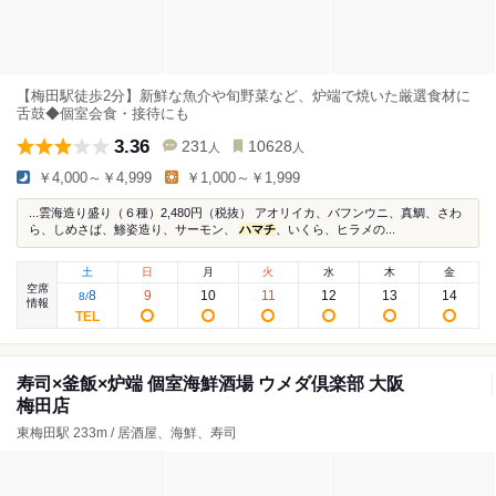
【梅田駅徒歩2分】新鮮な魚介や旬野菜など、炉端で焼いた厳選食材に
舌鼓◆個室会食・接待にも
3.36
231
10628
人
人
￥4,000～￥4,999
￥1,000～￥1,999
...雲海造り盛り（６種）2,480円（税抜） アオリイカ、バフンウニ、真鯛、さわ
ら、しめさば、鯵姿造り、サーモン、
ハマチ
、いくら、ヒラメの...
土
日
月
火
水
木
金
空席
8
9
10
11
12
13
14
8
/
情報
寿司×釜飯×炉端 個室海鮮酒場 ウメダ倶楽部 大阪
梅田店
東梅田駅 233m / 居酒屋、海鮮、寿司