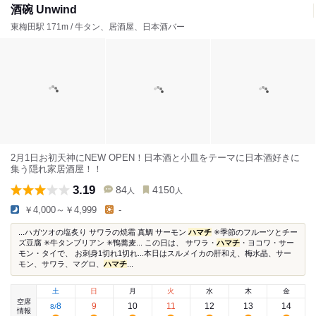
酒碗 Unwind
東梅田駅 171m / 牛タン、居酒屋、日本酒バー
2月1日お初天神にNEW OPEN！日本酒と小皿をテーマに日本酒好きに
集う隠れ家居酒屋！！
3.19
84
4150
人
人
￥4,000～￥4,999
-
...ハガツオの塩炙り サワラの焼霜 真鯛 サーモン
ハマチ
✳季節のフルーツとチー
ズ豆腐 ✳牛タンブリアン ✳鴨蕎麦...⁡ この日は、 サワラ・
ハマチ
・ヨコワ・サー
モン・タイで、 お刺身1切れ1切れ...本日はスルメイカの肝和え、梅水晶、サー
モン、サワラ、マグロ、
ハマチ
...
土
日
月
火
水
木
金
空席
8
9
10
11
12
13
14
8
/
情報