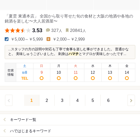
「夏雲 東通本店」 全国から取り寄せた旬の食材と大阪の地酒や各地の
銘酒を楽しむ〜大人居酒屋〜
3.53
327
20841
人
人
￥5,000～￥5,999
￥2,000～￥2,999
...スタッフの方の説明や対応も丁寧で食事を楽しむ事ができました。 普通かな
と。 美味しゅうございました。 刺身は
ハマチ
とマグロが美味しかったです...
土
日
月
火
水
木
金
空席
8
9
10
11
12
13
14
8
/
情報
1
2
3
4
5
6
キーワード一覧
ハではじまるキーワード