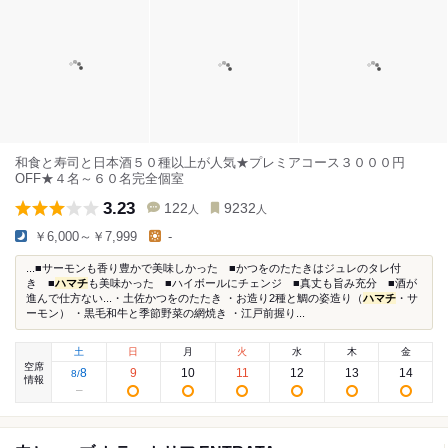
和食と寿司と日本酒５０種以上が人気★プレミアコース３０００円
OFF★４名～６０名完全個室
3.23
122
9232
人
人
￥6,000～￥7,999
-
...■サーモンも香り豊かで美味しかった ■かつをのたたきはジュレのタレ付
き ■
ハマチ
も美味かった ■ハイボールにチェンジ ■真丈も旨み充分 ■酒が
進んで仕方ない...・土佐かつをのたたき ・お造り2種と鯛の姿造り（
ハマチ
・サ
ーモン） ・黒毛和牛と季節野菜の網焼き ・江戸前握り...
土
日
月
火
水
木
金
空席
8
9
10
11
12
13
14
8
/
情報