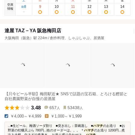
土
日
月
火
水
木
金
空席
8
9
10
11
12
13
14
8
/
情報
達屋 TAZ－YA 阪急梅田店
大阪梅田（阪急）駅 224m / 創作料理、しゃぶしゃぶ、居酒屋
【只今ビール半額】梅田駅近★ SNSで話題の宝石箱、とろける鰹節と
自社農園野菜が自慢の居酒屋
3.48
657
53438
人
人
￥4,000～￥4,999
￥1,000～￥1,999
...■生ビール、梅酒ソーダ割り ■突き出し：茶碗蒸し ■
ハマチ
のお造り ■お
野菜の牡蠣天ぷら 780円...他のオーダーは。。。 ＊
ハマチ
のお造り 1200円...煮
込み大根、白ネギの春巻き。 お造り盛り合わせは、
ハマチ
...