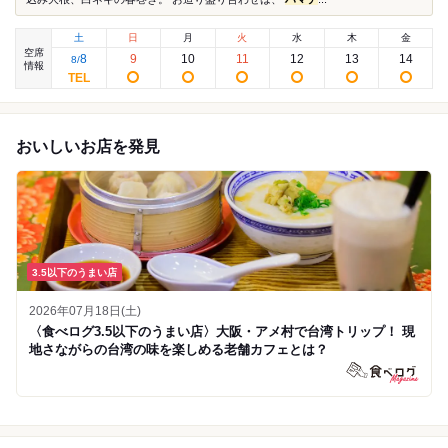
土
日
月
火
水
木
金
空席
8
9
10
11
12
13
14
8
/
情報
おいしいお店を発見
3.5以下のうまい店
2026年07月18日(土)
〈食べログ3.5以下のうまい店〉大阪・アメ村で台湾トリップ！ 現
地さながらの台湾の味を楽しめる老舗カフェとは？