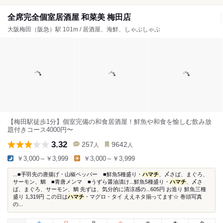
全席完全個室居酒屋 和菜美 梅田店
大阪梅田（阪急）駅 101m / 居酒屋、海鮮、しゃぶしゃぶ
【梅田駅徒歩1分】個室完備の和食居酒屋！鮮魚や和食を愉しむ飲み放
題付きコース4000円〜
3.32
257
9642
人
人
￥3,000～￥3,999
￥3,000～￥3,999
...■手羽先の唐揚げ・山椒ペッパー ■鮮魚5種盛り・
ハマチ
、〆さば、まぐろ、
サーモン、鯛 ■青唐メンマ ■うずら醤油漬け...鮮魚5種盛り・
ハマチ
、〆さ
ば、まぐろ、サーモン、鯛 先ずは、気分的に清涼感の...605円 お造り 鮮魚三種
盛り 1,319円 この日は
ハマチ
・マグロ・タイ ええネタ揃ってます☆ 巻頭写真
の...