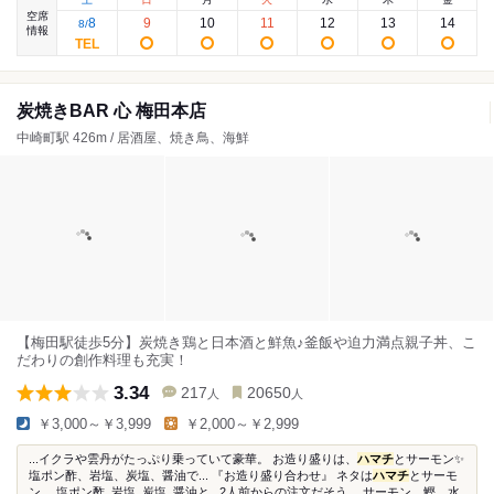
空席
8
9
10
11
12
13
14
8
/
情報
炭焼きBAR 心 梅田本店
中崎町駅 426m / 居酒屋、焼き鳥、海鮮
【梅田駅徒歩5分】炭焼き鶏と日本酒と鮮魚♪釜飯や迫力満点親子丼、こ
だわりの創作料理も充実！
3.34
217
20650
人
人
￥3,000～￥3,999
￥2,000～￥2,999
...イクラや雲丹がたっぷり乗っていて豪華。 お造り盛りは、
ハマチ
とサーモン✨
塩ポン酢、岩塩、炭塩、醤油で...⁡ 『お造り盛り合わせ』 ネタは
ハマチ
とサーモ
ン。 塩ポン酢､岩塩､炭塩､醤油と...2人前からの注文だそう。 サーモン、鰹、水