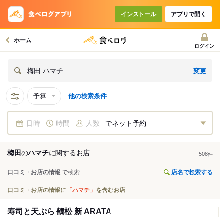
インストール
アプリで開く
ホーム
ログイン
変更
梅田 ハマチ
予算
他の検索条件
日時
時間
人数
でネット予約
梅田
の
ハマチ
に関する
お店
508
件
口コミ・お店の情報
で検索
店名で検索する
口コミ・お店の情報に
「ハマチ」
を含むお店
寿司と天ぷら 鶴松 新 ARATA