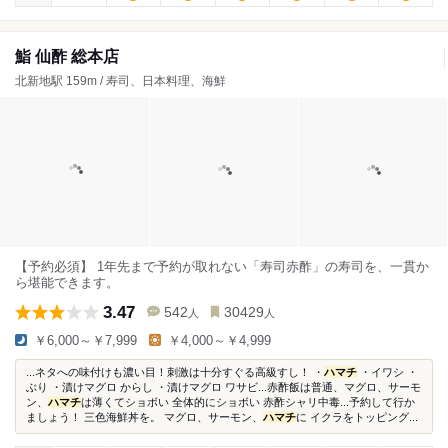
鮨 仙酢 総本店
北新地駅 159m / 寿司、日本料理、海鮮
【予約必須】 1年先まで予約が取れない「寿司赤酢」の寿司を、一貫か
ら堪能できます。
3.47
542
30429
人
人
￥6,000～￥7,999
￥4,000～￥4,999
...ネタへの味付けも濃い目！刺激は十分すぐる高級すし！ ・
ハマチ
・イワシ ・
ぶり ・漬けマグロ からし ・漬けマグロ ワサビ...赤酢飯は普通、マグロ、サーモ
ン、
ハマチ
は薄くてショボい 全体的にショボい 赤酢シャリ中毒...予約して行か
ましょう！ 三色海鮮丼を。 マグロ、サーモン、
ハマチ
に イクラをトッピング...