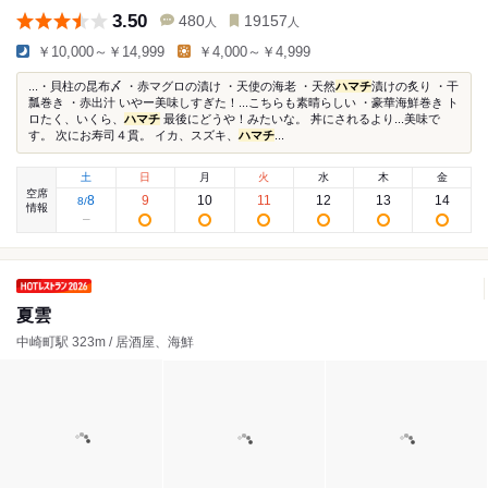
3.50
480
19157
人
人
￥10,000～￥14,999
￥4,000～￥4,999
...・貝柱の昆布〆 ・赤マグロの漬け ・天使の海老 ・天然
ハマチ
漬けの炙り ・干
瓢巻き ・赤出汁 いやー美味しすぎた！...こちらも素晴らしい ・豪華海鮮巻き ト
ロたく、いくら、
ハマチ
最後にどうや！みたいな。 丼にされるより...美味で
す。 次にお寿司４貫。 イカ、スズキ、
ハマチ
...
土
日
月
火
水
木
金
空席
8
9
10
11
12
13
14
8
/
情報
夏雲
中崎町駅 323m / 居酒屋、海鮮