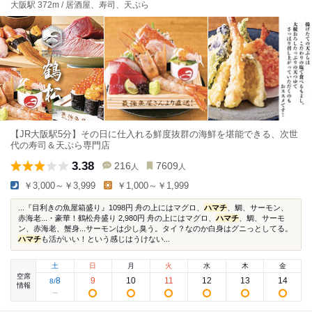
大阪駅 372m / 居酒屋、寿司、天ぷら
【JR大阪駅5分】その日に仕入れる鮮度抜群の海鮮を堪能できる、次世
代の寿司＆天ぷら専門店
3.38
216
7609
人
人
￥3,000～￥3,999
￥1,000～￥1,999
...『目利きの魚屋箱盛り』1098円 舟の上にはマグロ、
ハマチ
、鯛、サーモン、
赤海老...・豪華！鶴松舟盛り 2,980円 舟の上にはマグロ、
ハマチ
、鯛、サーモ
ン、赤海老、蟹身...サーモンは少し臭う。タイ？なのか白身はグニっとしてる。
ハマチ
も活がいい！という感じはうけない...
土
日
月
火
水
木
金
空席
8
9
10
11
12
13
14
8
/
情報