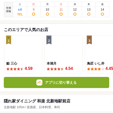
土
日
月
火
水
木
金
空席
8
9
10
11
12
13
14
8
/
情報
このエリアで人気のお店
1
2
3
鮨 三心
本湖月
鳥匠 いし井
4.59
4.54
4.4
アプリに切り替える
隠れ家ダイニング 和楽 北新地駅前店
北新地駅 105m / 居酒屋、日本料理、寿司