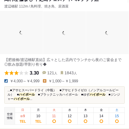
渡辺橋駅 112m / 鳥料理、焼き鳥、居酒屋
【肥後橋/渡辺橋駅直結】広々とした店内でランチから夜のご宴会まで
◎飲み放題/早割り有り◆
3.30
121
1843
人
人
￥4,000～￥4,999
￥1,000～￥1,999
...■アサヒスーパードライ（中瓶） ■アサヒドライゼロ（ノンアルコールビー
ル） ■
ハイボール
■ブラックニッカハイボール ■ゆず
ハイボール
■ジンジ
ャー
ハイボール
...
日
月
火
水
木
金
土
空席
9
10
11
12
13
14
15
8
/
情報