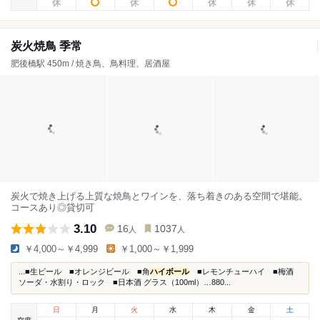
炭火焼鳥 季常
肥後橋駅 450m / 焼き鳥、鳥料理、居酒屋
炭火で焼き上げる上質な焼鳥とワインを、落ち着きのある空間で堪能。
コースあり◎貸切可
3.10
16
1037
人
人
￥4,000～￥4,999
￥1,000～￥1,999
...■生ビール ■オレンジビール ■角
ハイボール
■レモンチューハイ ■梅酒
ソーダ・水割り・ロック ■日本酒 グラス（100ml）…880...
日
月
火
水
木
金
土