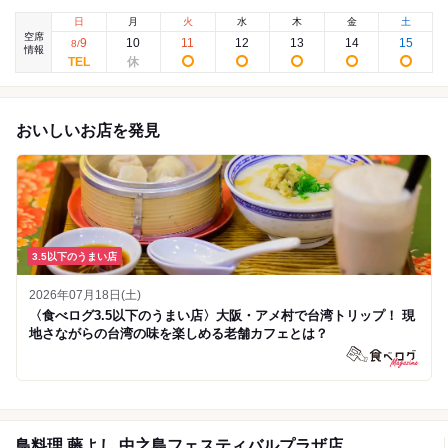
日
月
火
水
木
金
土
空席
9
10
11
12
13
14
15
8
/
情報
おいしいお店を発見
3.5以下のうまい店
2026年07月18日(土)
〈食べログ3.5以下のうまい店〉大阪・アメ村で台湾トリップ！ 現
地さながらの台湾の味を楽しめる老舗カフェとは？
鳥料理 藤よし 中之島フェスティバルプラザ店