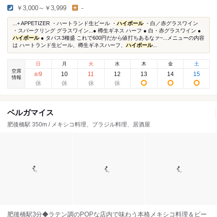
￥3,000～￥3,999
-
...+ APPETIZER ・ハートランド生ビール ・
ハイボール
・白／赤グラスワイン
・スパークリング グラスワイン...● 樽生ギネス ハーフ ● 白・赤グラスワイン ●
ハイボール
● タパス3種盛 これで600円だから値打ちあるなァ~...メニューの内容
は ハートランド生ビール、樽生ギネスハーフ、
ハイボール
...
日
月
火
水
木
金
土
空席
9
10
11
12
13
14
15
8
/
情報
ベルガマイス
肥後橋駅 350m / メキシコ料理、ブラジル料理、居酒屋
肥後橋駅3分◆ラテン調のPOPな店内で味わう本格メキシコ料理＆ビー