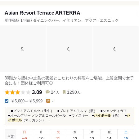
Asian Resort Terrace ARTERRA
肥後橋駅 144m / ダイニングバー、イタリアン、アジア・エスニック
30階から望む中之島の夜景とこだわりの料理をご堪能。上質空間で女子
会にも！団体様ご利用可◎
3.09
24
1290
人
人
￥5,000～￥5,999
-
...■プレミアムモルツ（生中） ■プレミアムモルツ（瓶） ■シャンディガフ
■オールフリー ノンアルコールビール ■ウィスキー ■
ハイボール
（角） ■
ハ
イボール
（マッカラン）...
日
月
火
水
木
金
土
空席
9
10
11
12
13
14
15
8
/