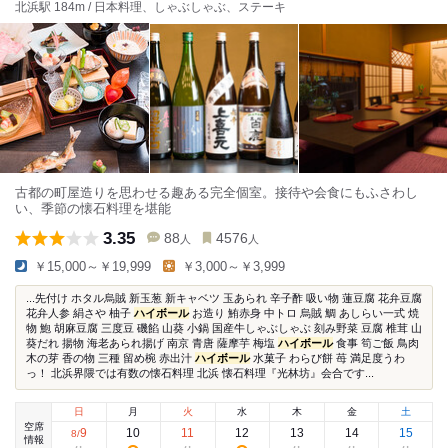
北浜駅 184m / 日本料理、しゃぶしゃぶ、ステーキ
古都の町屋造りを思わせる趣ある完全個室。接待や会食にもふさわし
い、季節の懐石料理を堪能
3.35
88
4576
人
人
￥15,000～￥19,999
￥3,000～￥3,999
...先付け ホタル烏賊 新玉葱 新キャベツ 玉あられ 辛子酢 吸い物 蓮豆腐 花弁豆腐
花弁人参 絹さや 柚子
ハイボール
お造り 鮪赤身 中トロ 烏賊 鯛 あしらい一式 焼
物 鮑 胡麻豆腐 三度豆 磯餡 山葵 小鍋 国産牛しゃぶしゃぶ 刻み野菜 豆腐 椎茸 山
葵だれ 揚物 海老あられ揚げ 南京 青唐 薩摩芋 梅塩
ハイボール
食事 筍ご飯 鳥肉
木の芽 香の物 三種 留め椀 赤出汁
ハイボール
水菓子 わらび餅 苺 満足度うわ
っ！ 北浜界隈では有数の懐石料理 北浜 懐石料理『光林坊』会合です...
日
月
火
水
木
金
土
空席
9
10
11
12
13
14
15
8
/
情報