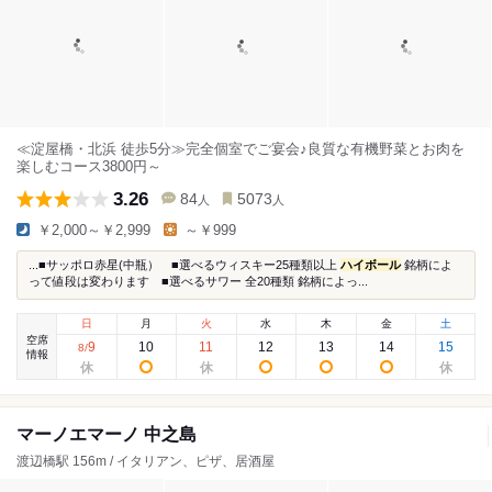
≪淀屋橋・北浜 徒歩5分≫完全個室でご宴会♪良質な有機野菜とお肉を
楽しむコース3800円～
3.26
84
5073
人
人
￥2,000～￥2,999
～￥999
...■サッポロ赤星(中瓶） ■選べるウィスキー25種類以上
ハイボール
銘柄によ
って値段は変わります ■選べるサワー 全20種類 銘柄によっ...
日
月
火
水
木
金
土
空席
9
10
11
12
13
14
15
8
/
情報
マーノエマーノ 中之島
渡辺橋駅 156m / イタリアン、ピザ、居酒屋