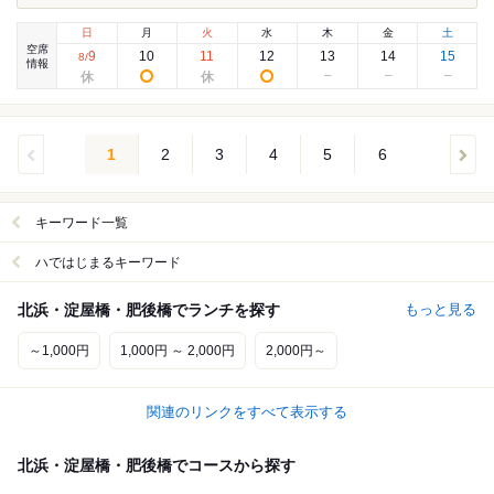
日
月
火
水
木
金
土
空席
9
10
11
12
13
14
15
8
/
情報
1
2
3
4
5
6
キーワード一覧
ハではじまるキーワード
北浜・淀屋橋・肥後橋でランチを探す
もっと見る
～1,000円
1,000円 ～ 2,000円
2,000円～
関連のリンクをすべて表示する
北浜・淀屋橋・肥後橋でコースから探す