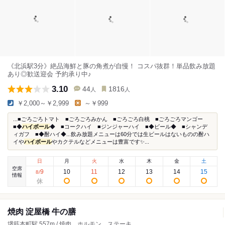
《北浜駅3分》絶品海鮮と豚の角煮が自慢！ コスパ抜群！単品飲み放題
あり◎歓送迎会 予約承り中♪
3.10
44
1816
人
人
￥2,000～￥2,999
～￥999
...■ごろごろトマト ■ごろごろみかん ■ごろごろ白桃 ■ごろごろマンゴー
■◆
ハイボール
◆ ■コークハイ ■ジンジャーハイ ■◆ビール◆ ■シャンデ
ィガフ ■◆酎ハイ◆...飲み放題メニューは60分では生ビールはないものの酎ハ
イや
ハイボール
やカクテルなどメニューは豊富です✨...
日
月
火
水
木
金
土
空席
9
10
11
12
13
14
15
8
/
情報
焼肉 淀屋橋 牛の膳
堺筋本町駅 557m / 焼肉、ホルモン、ステーキ