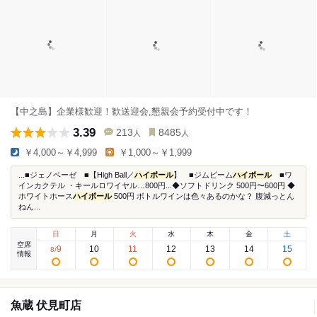
【中之島】企業様歓迎！歓送迎会,懇親会予約受付中です！
3.39
213
8485
人
人
￥4,000～￥4,999
￥1,000～￥1,999
...■ジェノベーゼ ■【High Ball／
ハイボール
】 ■ジムビーム
ハイボール
■ワ
インカクテル ・キールロワイヤル…800円...◆ソフトドリンク 500円〜600円 ◆
ホワイトホース
ハイボール
500円 ボトルワインは色々あるのかな？ 腹減っとん
ねん...
日
月
火
水
木
金
土
空席
9
10
11
12
13
14
15
8
/
情報
魚蔵 伏見町店