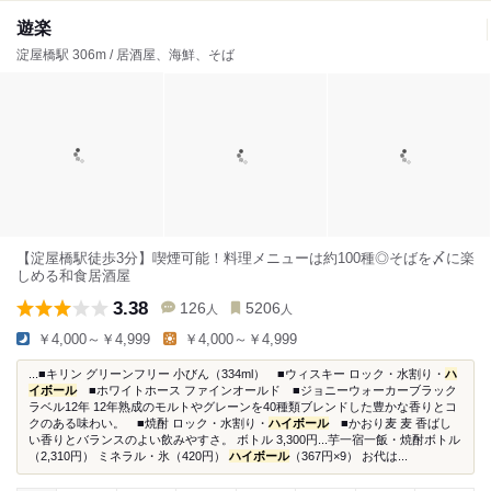
遊楽
淀屋橋駅 306m / 居酒屋、海鮮、そば
【淀屋橋駅徒歩3分】喫煙可能！料理メニューは約100種◎そばを〆に楽
しめる和食居酒屋
3.38
126
5206
人
人
￥4,000～￥4,999
￥4,000～￥4,999
...■キリン グリーンフリー 小びん（334ml） ■ウィスキー ロック・水割り・
ハ
イボール
■ホワイトホース ファインオールド ■ジョニーウォーカーブラック
ラベル12年 12年熟成のモルトやグレーンを40種類ブレンドした豊かな香りとコ
クのある味わい。 ■焼酎 ロック・水割り・
ハイボール
■かおり麦 麦 香ばし
い香りとバランスのよい飲みやすさ。 ボトル 3,300円...芋一宿一飯・焼酎ボトル
（2,310円） ミネラル・氷（420円）
ハイボール
（367円×9） お代は...