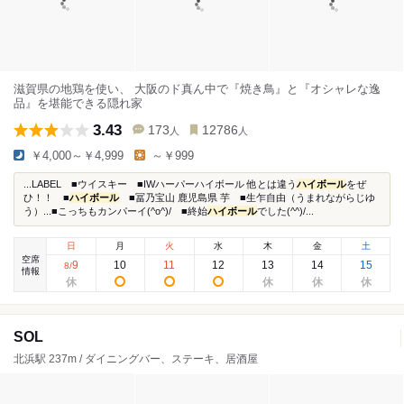
滋賀県の地鶏を使い、 大阪のド真ん中で『焼き鳥』と『オシャレな逸
品』を堪能できる隠れ家
3.43
173
12786
人
人
￥4,000～￥4,999
～￥999
...LABEL ■ウイスキー ■IWハーパーハイボール 他とは違う
ハイボール
をぜ
ひ！！ ■
ハイボール
■冨乃宝山 鹿児島県 芋 ■生乍自由（うまれながらじゆ
う）...■こっちもカンパーイ(^o^)/ ■終始
ハイボール
でした(^^)/...
日
月
火
水
木
金
土
空席
9
10
11
12
13
14
15
8
/
情報
SOL
北浜駅 237m / ダイニングバー、ステーキ、居酒屋