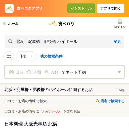
インストール
アプリで開く
ホーム
ログイン
変更
北浜・淀屋橋・肥後橋 ハイボール
予算
他の検索条件
日時
時間
人数
でネット予約
北浜・淀屋橋・肥後橋
の
ハイボール
に関する
お店
614
件
口コミ・お店の情報
で検索
店名で検索する
口コミ・お店の情報に
「ハイボール」
を含むお店
日本料理 大阪光林坊 北浜