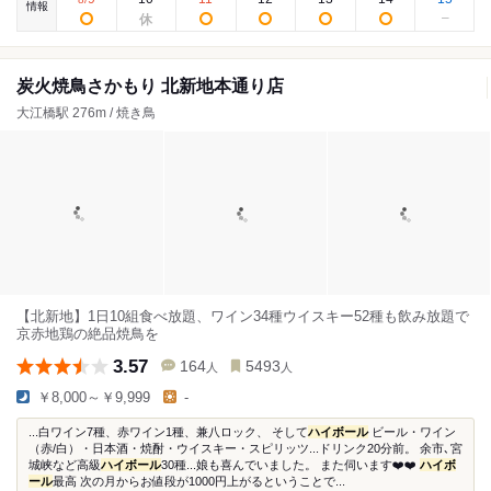
情報
炭火焼鳥さかもり 北新地本通り店
大江橋駅 276m / 焼き鳥
【北新地】1日10組食べ放題、ワイン34種ウイスキー52種も飲み放題で
京赤地鶏の絶品焼鳥を
3.57
164
5493
人
人
￥8,000～￥9,999
-
...白ワイン7種、赤ワイン1種、兼八ロック、 そして
ハイボール
ビール・ワイン
（赤/白）・日本酒・焼酎・ウイスキー・スピリッツ...ドリンク20分前。 余市､宮
城峡など高級
ハイボール
30種...娘も喜んでいました。 また伺います❤️‍❤️‍
ハイボ
ール
最高 次の月からお値段が1000円上がるということで...