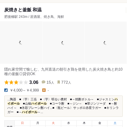
炭焼きと釜飯 和温
肥後橋駅 243m / 居酒屋、焼き鳥、海鮮
隠れ家空間で愉しむ、九州直送の朝引き鶏を使用した炭火焼き鳥と約10
種の釜飯◎貸切OK
3.06
15
772
人
人
￥4,000～￥4,999
-
...陶器 ■〈芋〉三岳 ■〈芋〉明るい農村 ■～焼酎ボトル～ ■ジャスミン
ハ
イボール
■山椒
ハイボール
■コーラ酎 ■～ジン～ ■翠ジンソーダ ■～酎
ハイ～ ■氷彩プレーン酎ハイ...■〈瓶ビール〉サッポロ赤星ラガー ■キリンラ
ガー ■～
ハイボール
～...
日
月
火
水
木
金
土