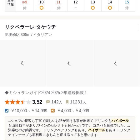
空席
9
10
11
12
13
14
15
8
/
情報
リクペラーレ タケウチ
肥後橋駅 305m / イタリアン
◆ミシュランガイド2024.2025 2年連続掲載！
3.52
142
11231
人
人
￥10,000～￥14,999
￥4,000～￥4,999
...シェフの接客も丁寧で楽しいお話が聞ける事が出来て ドリンクも
ハイボール
も山崎12年があり.ワインのセレクトも良かったです。 コスパも最強でした。...
満席なのが納得です。 ドリンクペアリングもあり、
ハイボール
もあり ドリンク
ナインナップも薪料理にきちんと寄り添ってると思います...