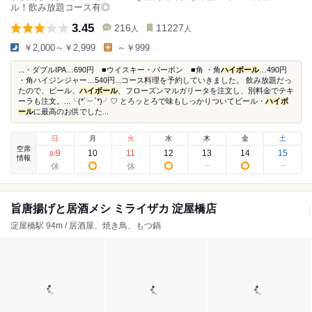
ル！飲み放題コース有◎
3.45
216
11227
人
人
￥2,000～￥2,999
～￥999
...・ダブルIPA…690円 ■ウイスキー・バーボン ■角 ・角
ハイボール
…490円
・角ハイジンジャー…540円...コース料理を予約していきました。 飲み放題だっ
たので、ビール、
ハイボール
、フローズンマルガリータを注文し、別料金でテキ
ーラも注文。...╰(*´︶`*)╯♡ とろッとろで味もしっかりついてビール・
ハイボ
ール
に最高のお供でした...
日
月
火
水
木
金
土
空席
9
10
11
12
13
14
15
8
/
情報
旨唐揚げと居酒メシ ミライザカ 淀屋橋店
淀屋橋駅 94m / 居酒屋、焼き鳥、もつ鍋