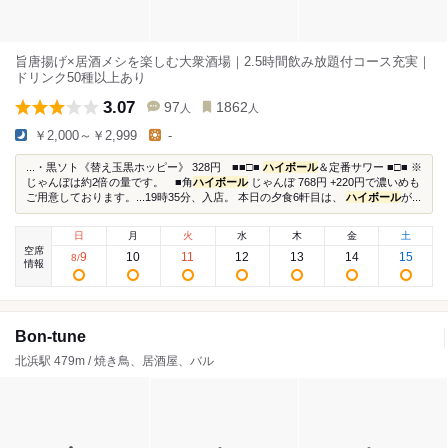
旨唐揚げ×居酒メシを楽しむ大衆酒場｜2.5時間飲み放題付コース充実｜
ドリンク50種以上あり
3.07
97
1862
人
人
￥2,000～￥2,999
-
...・黒ソト《替え玉黒ホッピー》 328円 ■■□■
ハイボール
＆定番サワー ■□■ ※
じゃんぼは約2倍の量です。 ■角
ハイボール
じゃんぼ 768円 +220円で濃いめも
ご用意しております。...19時35分、入店。 本日の夕食6軒目は、
ハイボール
が...
日
月
火
水
木
金
土
空席
9
10
11
12
13
14
15
8
/
情報
Bon-tune
北浜駅 479m / 焼き鳥、居酒屋、バル