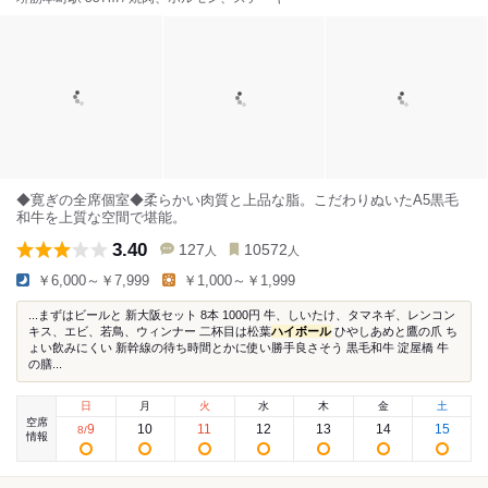
◆寛ぎの全席個室◆柔らかい肉質と上品な脂。こだわりぬいたA5黒毛
和牛を上質な空間で堪能。
3.40
127
10572
人
人
￥6,000～￥7,999
￥1,000～￥1,999
...まずはビールと 新大阪セット 8本 1000円 牛、しいたけ、タマネギ、レンコン
キス、エビ、若鳥、ウィンナー 二杯目は松葉
ハイボール
ひやしあめと鷹の爪 ち
ょい飲みにくい 新幹線の待ち時間とかに使い勝手良さそう 黒毛和牛 淀屋橋 牛
の膳...
日
月
火
水
木
金
土
空席
9
10
11
12
13
14
15
8
/
情報