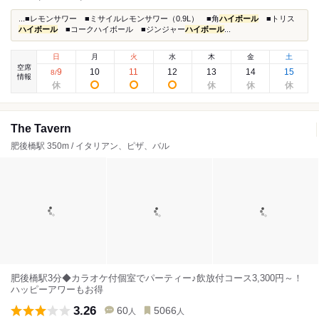
...■レモンサワー ■ミサイルレモンサワー（0.9L） ■角
ハイボール
■トリス
ハイボール
■コークハイボール ■ジンジャー
ハイボール
...
日
月
火
水
木
金
土
空席
9
10
11
12
13
14
15
8
/
情報
The Tavern
肥後橋駅 350m / イタリアン、ピザ、バル
肥後橋駅3分◆カラオケ付個室でパーティー♪飲放付コース3,300円～！
ハッピーアワーもお得
3.26
60
5066
人
人