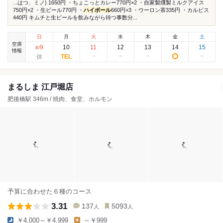
...はつ、ミノ) 1650円 ・ちょこっとカレー770円×2 ・自家製燻製ミルクアイス
750円×2 ・生ビール770円 ・
ハイボール
660円×3 ・ウーロン茶335円 ・カルピス
440円 キムチと生ビールを飲みながら待つ事数分...
日
月
火
水
木
金
土
空席
9
10
11
12
13
14
15
8
/
情報
まるしま 江戸堀店
肥後橋駅 346m / 焼肉、食堂、ホルモン
予算に合わせた６種のコース
3.31
137
5093
人
人
￥4,000～￥4,999
～￥999