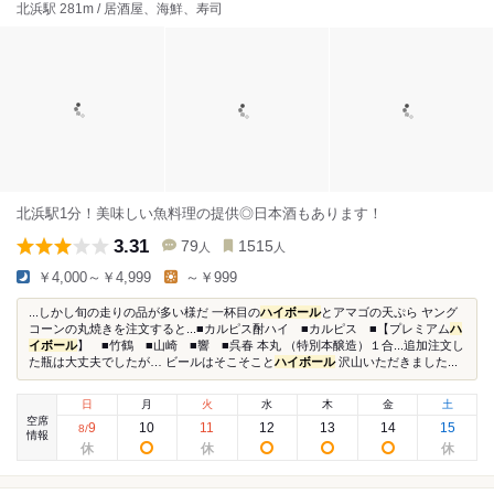
北浜駅 281m / 居酒屋、海鮮、寿司
北浜駅1分！美味しい魚料理の提供◎日本酒もあります！
3.31
79
1515
人
人
￥4,000～￥4,999
～￥999
...しかし旬の走りの品が多い様だ 一杯目の
ハイボール
とアマゴの天ぷら ヤング
コーンの丸焼きを注文すると...■カルピス酎ハイ ■カルピス ■【プレミアム
ハ
イボール
】 ■竹鶴 ■山崎 ■響 ■呉春 本丸 （特別本醸造）１合...追加注文し
た瓶は大丈夫でしたが… ビールはそこそこと
ハイボール
沢山いただきました...
日
月
火
水
木
金
土
空席
9
10
11
12
13
14
15
8
/
情報