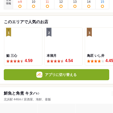
空席
9
10
11
12
13
14
15
8
/
情報
このエリアで人気のお店
1
2
3
鮨 三心
本湖月
鳥匠 いし井
4.59
4.54
4.4
アプリに切り替える
鮮魚と角煮 キタハ○
北浜駅 446m / 居酒屋、海鮮、釜飯