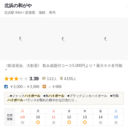
北浜の和がや
北浜駅 69m / 居酒屋、海鮮、寿司
《歓送迎会、大歓迎》 飲み放題付コース5,000円より＊最大９０名可能
＊
3.39
112
4155
人
人
￥3,000～￥3,999
～￥999
...■ジャック
ハイボール
■角
ハイボール
■ブラックニッカハイボール ■竹鶴
ハイボール
バランスが取れた軽やかな口当たり...
日
月
火
水
木
金
土
空席
9
10
11
12
13
14
15
8
/
情報