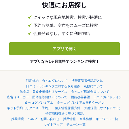
快適にお店探し
クイックな現在地検索。検索が快適に
予約も簡単。空席をスムーズに検索
会員登録なし。すぐに利用開始
アプリで開く
アプリなら1ヶ月無料でランキング検索！
利用規約
食べログについて
携帯電話番号認証とは
口コミ・ランキングに対する取り組み
点数について
飲食店・飲食企業様向けサービス
食べログ店舗会員について
広告（メーカー・団体様等向け）について
機能改善要望
口コミガイドライン
食べログプレミアム
食べログプレミアム無料クーポン
ネット予約（リクエスト予約）
個人情報保護方針
外部送信（オプトアウト）
特定商取引法に基づく表記
推奨環境
ヘルプ・お問い合わせ
採用情報
企業情報
キーワード一覧
サイトマップ
チェーン一覧