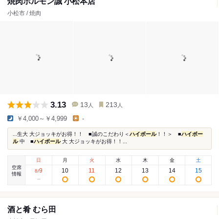
焼肉ホルモン誠 小松本店
小松市 / 焼肉
3.13
13
213
人
人
￥4,000～￥4,999
-
...生大 大ジョッキがお得！！ ■誠のこだわり＜
ハイボール
！！＞ ■
ハイボー
ル
中 ■
ハイボール
大 大ジョッキがお得！！...
日
月
火
水
木
金
土
空席
9
10
11
12
13
14
15
8
/
情報
酒と肴 むら田