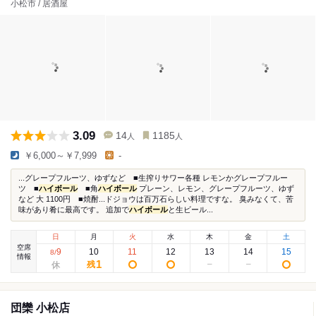
小松市 / 居酒屋
3.09
14
1185
人
人
￥6,000～￥7,999
-
...グレープフルーツ、ゆずなど ■生搾りサワー各種 レモンかグレープフルー
ツ ■
ハイボール
■角
ハイボール
プレーン、レモン、グレープフルーツ、ゆず
など 大 1100円 ■焼酎...ドジョウは百万石らしい料理ですな。 臭みなくて、苦
味があり肴に最高です。 追加で
ハイボール
と生ビール...
日
月
火
水
木
金
土
空席
9
10
11
12
13
14
15
8
/
情報
1
残
団欒 小松店