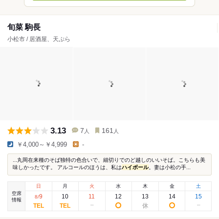
旬菜 駒長
小松市 / 居酒屋、天ぷら
3.13
7
161
人
人
￥4,000～￥4,999
-
...丸岡在来種のそば独特の色合いで、細切りでのど越しのいいそば。こちらも美
味しかったです。 アルコールのほうは、私は
ハイボール
。妻は小松の手...
日
月
火
水
木
金
土
空席
9
10
11
12
13
14
15
8
/
情報