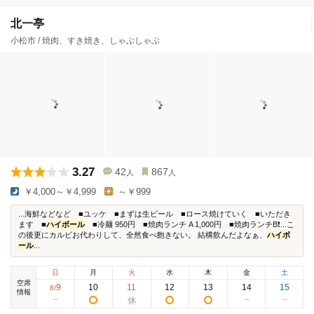
北一亭
小松市 / 焼肉、すき焼き、しゃぶしゃぶ
3.27
42
867
人
人
￥4,000～￥4,999
～￥999
...海鮮などなど ■ユッケ ■まずは生ビール ■ロース焼けていく ■いただき
ます ■
ハイボール
■冷麺 950円 ■焼肉ランチ A 1,000円 ■焼肉ランチB❗️...こ
の後更にカルビお代わりして、全然食べ飽きない。 結構飲んだよなぁ、
ハイボ
ール
...
日
月
火
水
木
金
土
空席
9
10
11
12
13
14
15
8
/
情報