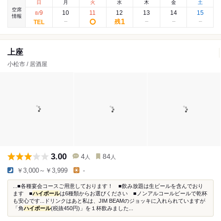
日
月
火
水
木
金
土
空席
9
10
11
12
13
14
15
8
/
情報
1
残
上座
小松市 / 居酒屋
3.00
4
84
人
人
￥3,000～￥3,999
-
...■各種宴会コースご用意しております！ ■飲み放題は生ビールを含んでおり
ます ■
ハイボール
は6種類からお選びください ■ノンアルコールビールで乾杯
も安心です...ドリンクはあと私は、JIM BEAMのジョッキに入れられていますが
「角
ハイボール
(税抜450円)」を１杯飲みました...