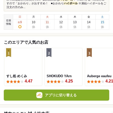
すので「おかわり」がおすすめ！ ■おかわり
ハイボール
※凍結ハイボールをご
注文の方のみ...
日
月
火
水
木
金
土
空席
9
10
11
12
13
14
15
8
/
情報
このエリアで人気のお店
1
2
3
すし処 めくみ
SHOKUDO YArn
Auberge eaufeu
4.47
4.25
4.2
アプリに切り替える