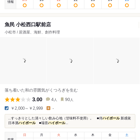
情報
魚民 小松西口駅前店
小松市 / 居酒屋、海鮮、創作料理
落ち着いた和の雰囲気がくつろぎを生む
3.00
4
90
人
人
￥2,000～￥2,999
-
...すっきりとした清々しい飲み心地（甘味料不使用）。 ■侍
ハイボール
新感覚
日本酒
ハイボール
■瑞音
ハイボール
...
日
月
火
水
木
金
土
空席