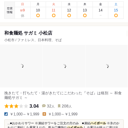
日
月
火
水
木
金
土
空席
9
10
11
12
13
14
15
8
/
情報
和食麺処 サガミ 小松店
小松市 / ファミレス、日本料理、そば
挽きたて・打ちたて・湯がきたてにこだわった『そば』は格別 ～ 和食
麺処サガミ ～
3.04
32
208
人
人
￥1,000～￥1,999
￥1,000～￥1,999
...■おかわりサワー ※凍結サワーをご注文の方のみ ■凍結
ハイボール
※氷のか
わりに凍結した果実入りの、飲み口爽快な
ハイボール
！ ※果汁が徐々に溶け出