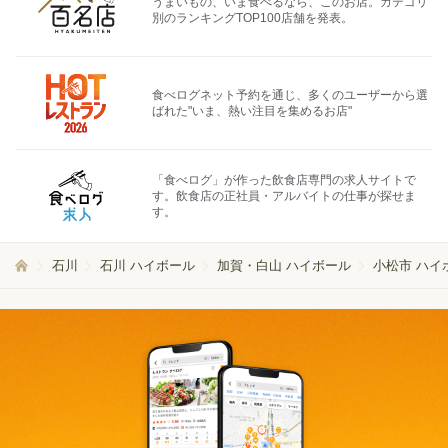
うまいもの、いま食べるなら、このお店。カテゴリ
別のランキングTOP100店舗を発表。
食べログネット予約を通じ、多くのユーザーから選
ばれた"いま、熱い注目を集めるお店"
「食べログ」が作った飲食店専門の求人サイトで
す。飲食店の正社員・アルバイトの仕事が探せま
す。
石川
石川 ハイボール
加賀・白山 ハイボール
小松市 ハイ