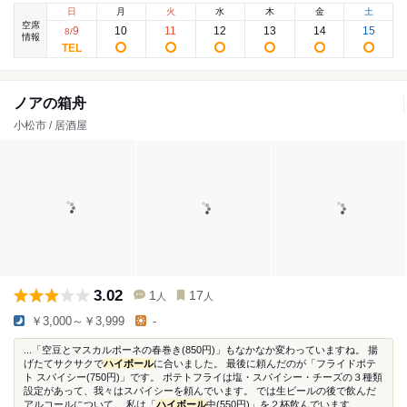
日
月
火
水
木
金
土
空席
9
10
11
12
13
14
15
8
/
情報
ノアの箱舟
小松市 / 居酒屋
3.02
1
17
人
人
￥3,000～￥3,999
-
...「空豆とマスカルポーネの春巻き(850円)」もなかなか変わっていますね。 揚
げたてサクサクで
ハイボール
に合いました。 最後に頼んだのが「フライドポテ
ト スパイシー(750円)」です。 ポテトフライは塩・スパイシー・チーズの３種類
設定があって、我々はスパイシーを頼んでいます。 では生ビールの後で飲んだ
アルコールについて。 私は「
ハイボール
中(550円)」を２杯飲んでいます...