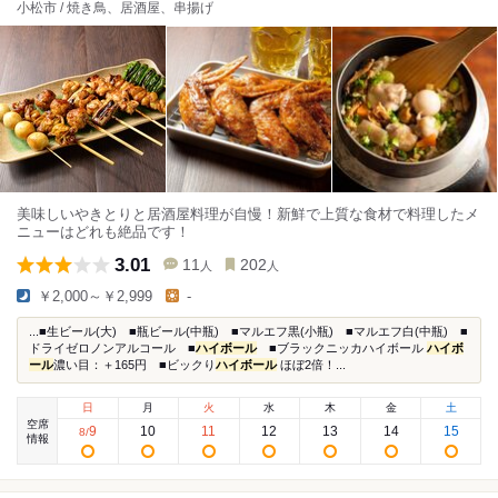
小松市 / 焼き鳥、居酒屋、串揚げ
美味しいやきとりと居酒屋料理が自慢！新鮮で上質な食材で料理したメ
ニューはどれも絶品です！
3.01
11
202
人
人
￥2,000～￥2,999
-
...■生ビール(大) ■瓶ビール(中瓶) ■マルエフ黒(小瓶) ■マルエフ白(中瓶) ■
ドライゼロノンアルコール ■
ハイボール
■ブラックニッカハイボール
ハイボ
ール
濃い目：＋165円 ■ビックり
ハイボール
ほぼ2倍！...
日
月
火
水
木
金
土
空席
9
10
11
12
13
14
15
8
/
情報