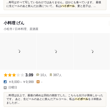
...寿司はすべて写しているわけではありません。ほかにも食べています。 最後
に生ビールのあと飲んだお酒について。 私は
ハイボール
、妻と息子は、...
小料理 げん
小松市 / 日本料理、居酒屋
3.09
10
387
人
人
￥8,000～￥9,999
-
日曜日
...料理は以上で、最後の締めは貝柱の雑炊でした。こちらも出汁が美味しかった
です。 あと、生ビールのあとに飲んだアルコール、私は
ハイボール
を２杯飲み
ましたが...