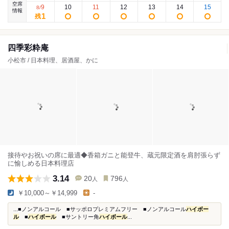
空席
9
10
11
12
13
14
15
8
/
情報
1
残
四季彩粋庵
小松市 / 日本料理、居酒屋、かに
接待やお祝いの席に最適◆香箱ガニと能登牛、蔵元限定酒を肩肘張らず
に愉しめる日本料理店
3.14
20
796
人
人
￥10,000～￥14,999
-
...■ノンアルコール ■サッポロプレミアムフリー ■ノンアルコール
ハイボー
ル
■
ハイボール
■サントリー角
ハイボール
...