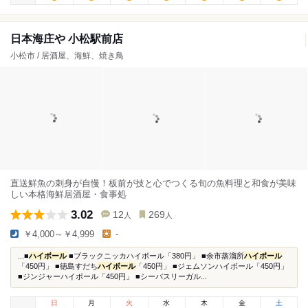
日本海庄や 小松駅前店
小松市 / 居酒屋、海鮮、焼き鳥
直送鮮魚の刺身が自慢！板前が技と心でつくる旬の魚料理と和食が美味
しい本格海鮮居酒屋・食事処
3.02
12
269
人
人
￥4,000～￥4,999
-
...■
ハイボール
■ブラックニッカハイボール「380円」 ■余市蒸溜所
ハイボール
「450円」 ■徳島すだち
ハイボール
「450円」 ■ジェムソンハイボール「450円」
■ジンジャーハイボール「450円」 ■シーバスリーガル...
日
月
火
水
木
金
土