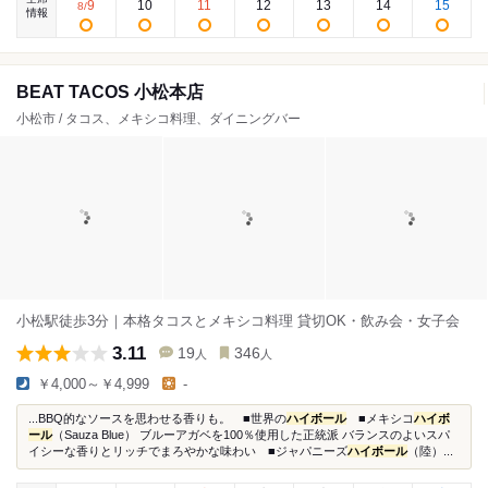
9
10
11
12
13
14
15
8
/
情報
BEAT TACOS 小松本店
小松市 / タコス、メキシコ料理、ダイニングバー
小松駅徒歩3分｜本格タコスとメキシコ料理 貸切OK・飲み会・女子会
3.11
19
346
人
人
￥4,000～￥4,999
-
...BBQ的なソースを思わせる香りも。 ■世界の
ハイボール
■メキシコ
ハイボ
ール
（Sauza Blue） ブルーアガベを100％使用した正統派 バランスのよいスパ
イシーな香りとリッチでまろやかな味わい ■ジャパニーズ
ハイボール
（陸）...