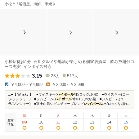
小松市 / 居酒屋、海鮮、串焼き
小松駅徒歩1分│石川グルメや地酒が楽しめる個室居酒屋！飲み放題付コ
ース充実│インボイス対応
3.15
25
517
人
人
￥4,000～￥4,999
￥2,000～￥2,999
...■【 Whisky 】 ■ウイスキー(
ハイボール
/水/ロック/お湯) ■ウイスキー(コー
ラ/ジンジャー) ■ジムビーム(
ハイボール
/水/ロック/お湯) ■ジムビーム(コー
ラ/ジンジャー) ■富士山麓シグニチャーブレンド(
ハイボール
/水/ロック/お湯)...
日
月
火
水
木
金
土
空席
9
10
11
12
13
14
15
8
/
情報