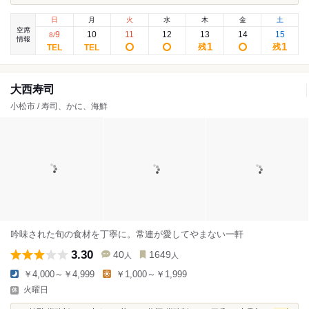
日
月
火
水
木
金
土
空席
9
10
11
12
13
14
15
8
/
情報
1
1
残
残
大西寿司
小松市 / 寿司、かに、海鮮
吟味された旬の食材を丁寧に。常連が愛してやまない一軒
3.30
40
1649
人
人
￥4,000～￥4,999
￥1,000～￥1,999
火曜日