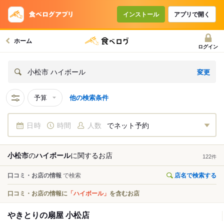
インストール
アプリで開く
ホーム
ログイン
変更
小松市 ハイボール
予算
他の検索条件
日時
時間
人数
でネット予約
小松市
の
ハイボール
に関する
お店
122
件
口コミ・お店の情報
で検索
店名で検索する
口コミ・お店の情報に
「ハイボール」
を含むお店
やきとりの扇屋 小松店