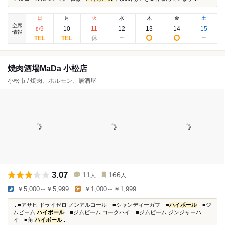
日
月
火
水
木
金
土
空席
9
10
11
12
13
14
15
8
/
情報
焼肉酒場MaDa 小松店
小松市 / 焼肉、ホルモン、居酒屋
3.07
11
166
人
人
￥5,000～￥5,999
￥1,000～￥1,999
...■アサヒ ドライゼロ ノンアルコール ■シャンディーガフ ■
ハイボール
■ジ
ムビーム
ハイボール
■ジムビーム コークハイ ■ジムビーム ジンジャーハ
イ ■角
ハイボール
...