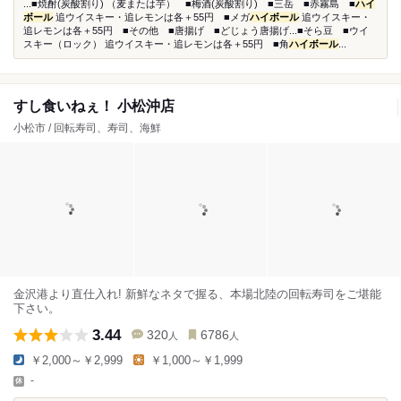
...■焼酎(炭酸割り) （麦または芋） ■梅酒(炭酸割り) ■三岳 ■赤霧島 ■
ハイ
ボール
追ウイスキー・追レモンは各＋55円 ■メガ
ハイボール
追ウイスキー・
追レモンは各＋55円 ■その他 ■唐揚げ ■どじょう唐揚げ...■そら豆 ■ウイ
スキー（ロック） 追ウイスキー・追レモンは各＋55円 ■角
ハイボール
...
すし食いねぇ！ 小松沖店
小松市 / 回転寿司、寿司、海鮮
金沢港より直仕入れ! 新鮮なネタで握る、本場北陸の回転寿司をご堪能
下さい。
3.44
320
6786
人
人
￥2,000～￥2,999
￥1,000～￥1,999
-