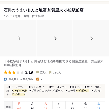
石川のうまいもんと地酒 加賀里火 小松駅前店
小松市 / 海鮮、寿司、郷土料理
【小松駅徒歩1分】石川名物と地酒を堪能できる個室居酒屋｜宴会最大
100名様迄可
3.19
23
526
人
人
￥4,000～￥4,999
-
...■ピーチサワー ■ライムサワー ■ウーロンハイ ■緑茶ハイ ■サワー 濃い
め ■
ハイボール
■ブラックニッカハイボール ■コーラ
ハイボール
■ジンジ
ャー
ハイボール
...
日
月
火
水
木
金
土
空席
9
10
11
12
13
14
15
8
/