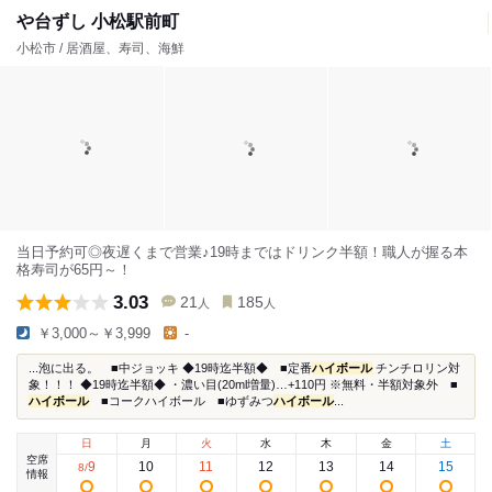
や台ずし 小松駅前町
小松市 / 居酒屋、寿司、海鮮
当日予約可◎夜遅くまで営業♪19時まではドリンク半額！職人が握る本
格寿司が65円～！
3.03
21
185
人
人
￥3,000～￥3,999
-
...泡に出る。 ■中ジョッキ ◆19時迄半額◆ ■定番
ハイボール
チンチロリン対
象！！！ ◆19時迄半額◆ ・濃い目(20ml増量)…+110円 ※無料・半額対象外 ■
ハイボール
■コークハイボール ■ゆずみつ
ハイボール
...
日
月
火
水
木
金
土
空席
9
10
11
12
13
14
15
8
/
情報