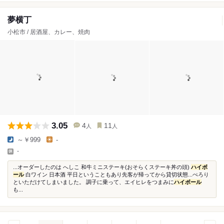
夢横丁
小松市 / 居酒屋、カレー、焼肉
3.05
4
11
人
人
～￥999
-
-
...オーダーしたのは へしこ 和牛ミニステーキ(おそらくステーキ丼の頭)
ハイボ
ール
白ワイン 日本酒 平日ということもあり先客が帰ってから貸切状態...ぺろり
といただけてしまいました。 調子に乗って、エイヒレをつまみに
ハイボール
も...