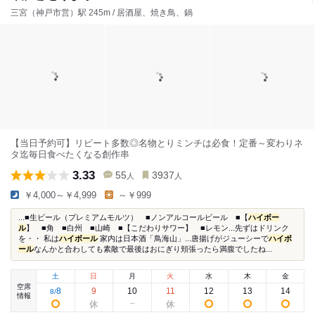
三宮（神戸市営）駅 245m / 居酒屋、焼き鳥、鍋
【当日予約可】リピート多数◎名物とりミンチは必食！定番～変わりネ
タ迄毎日食べたくなる創作串
3.33
55
3937
人
人
￥4,000～￥4,999
～￥999
...■生ビール（プレミアムモルツ） ■ノンアルコールビール ■【
ハイボー
ル
】 ■角 ■白州 ■山崎 ■【こだわりサワー】 ■レモン...先ずはドリンク
を・・ 私は
ハイボール
家内は日本酒「鳥海山」...唐揚げがジューシーで
ハイボ
ール
なんかと合わしても素敵で最後はおにぎり頬張ったら満腹でしたね...
土
日
月
火
水
木
金
空席
8
9
10
11
12
13
14
8
/
情報