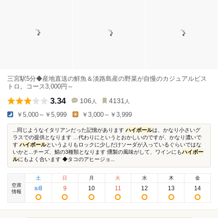
三宮駅5分◆産地直送の鮮魚＆淡路島産の野菜が自慢のカジュアルビス
トロ。コース3,000円～
3.34
106
4131
人
人
￥5,000～￥5,999
￥3,000～￥3,999
...同じようなイタリアンだった記憶があります
ハイボール
は、かなり小さいグ
ラスでの提供となります …代わりにというとおかしいのですが、かなり濃いで
す
ハイボール
というよりもロックに少しだけソーダが入っているぐらいではな
いかと...チーズ、鯖の3種類となります 燻製の風味がして、ワインにも
ハイボー
ル
にもよく合います ◆タコのアヒージョ...
土
日
月
火
水
木
金
空席
8
9
10
11
12
13
14
8
/
情報