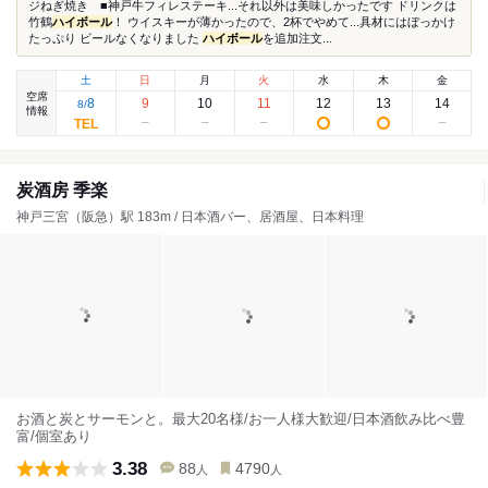
ジねぎ焼き ■神戸牛フィレステーキ...それ以外は美味しかったです ドリンクは
竹鶴
ハイボール
！ ウイスキーが薄かったので、2杯でやめて...具材にはぼっかけ
たっぷり ビールなくなりました
ハイボール
を追加注文...
土
日
月
火
水
木
金
空席
8
9
10
11
12
13
14
8
/
情報
炭酒房 季楽
神戸三宮（阪急）駅 183m / 日本酒バー、居酒屋、日本料理
お酒と炭とサーモンと。最大20名様/お一人様大歓迎/日本酒飲み比べ豊
富/個室あり
3.38
88
4790
人
人