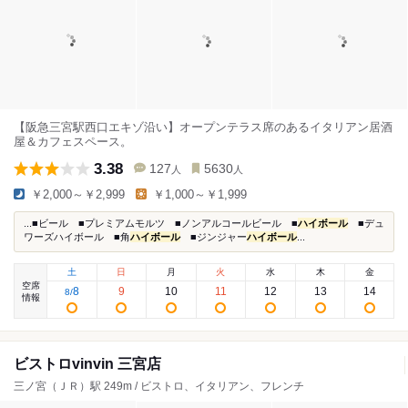
【阪急三宮駅西口エキゾ沿い】オープンテラス席のあるイタリアン居酒
屋＆カフェスペース。
3.38
127
5630
人
人
￥2,000～￥2,999
￥1,000～￥1,999
...■ビール ■プレミアムモルツ ■ノンアルコールビール ■
ハイボール
■デュ
ワーズハイボール ■角
ハイボール
■ジンジャー
ハイボール
...
土
日
月
火
水
木
金
空席
8
9
10
11
12
13
14
8
/
情報
ビストロvinvin 三宮店
三ノ宮（ＪＲ）駅 249m / ビストロ、イタリアン、フレンチ