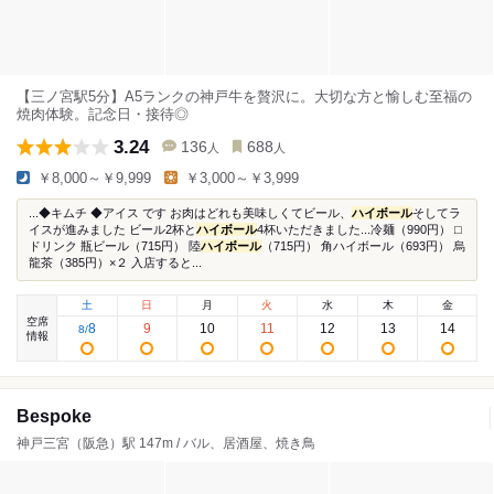
【三ノ宮駅5分】A5ランクの神戸牛を贅沢に。大切な方と愉しむ至福の
焼肉体験。記念日・接待◎
3.24
136
688
人
人
￥8,000～￥9,999
￥3,000～￥3,999
...◆キムチ ◆アイス です お肉はどれも美味しくてビール、
ハイボール
そしてラ
イスが進みました ビール2杯と
ハイボール
4杯いただきました...冷麺（990円） ⬜︎
ドリンク 瓶ビール（715円） 陸
ハイボール
（715円） 角ハイボール（693円） 烏
龍茶（385円）×２ 入店すると...
土
日
月
火
水
木
金
空席
8
9
10
11
12
13
14
8
/
情報
Bespoke
神戸三宮（阪急）駅 147m / バル、居酒屋、焼き鳥