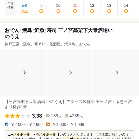
空席
8
9
10
11
12
13
14
8
/
情報
おでん･焼鳥･鮮魚･寿司 三ノ宮高架下大衆酒場い
のうえ
神戸三宮（阪急）駅 61m / 居酒屋、焼き鳥、おでん
【三宮高架下大衆酒場 いのうえ】アクセス抜群◎JR三ノ宮・阪急三宮
より徒歩1分！
3.38
139
4285
人
人
￥2,000～￥2,999
￥1,000～￥1,999
...■
ハイボール
■港
ハイボール
【いのうえオリジナル】 【当店限定品】いのう