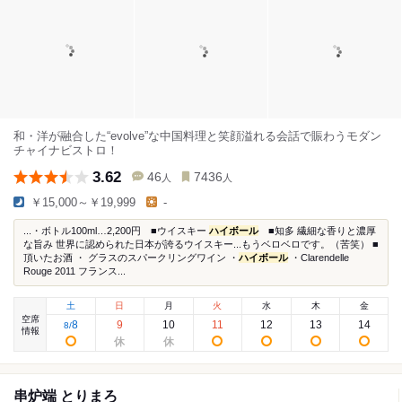
和・洋が融合した“evolve”な中国料理と笑顔溢れる会話で賑わうモダン
チャイナビストロ！
3.62
46
7436
人
人
￥15,000～￥19,999
-
...・ボトル100ml…2,200円 ■ウイスキー
ハイボール
■知多 繊細な香りと濃厚
な旨み 世界に認められた日本が誇るウイスキー...もうベロベロです。（苦笑） ■
頂いたお酒 ・ グラスのスパークリングワイン ・
ハイボール
・Clarendelle
Rouge 2011 フランス...
土
日
月
火
水
木
金
空席
8
9
10
11
12
13
14
8
/
情報
串炉端 とりまろ