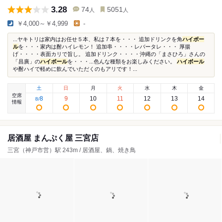
3.28
74
5051
人
人
￥4,000～￥4,999
-
...ヤキトリは家内はお任せ５本、私は７本を・・・ 追加ドリンクを角
ハイボー
ル
を・・・家内は酎ハイレモン！ 追加串・・・・レバータレ・・・ 厚揚
げ・・・・表面カリで旨し。 追加ドリンク・・・・沖縄の「まさひろ」さんの
「昌廣」の
ハイボール
を・・・...色んな種類をお楽しみください。
ハイボール
や酎ハイで軽めに飲んでいただくのもアリです！...
土
日
月
火
水
木
金
空席
8
9
10
11
12
13
14
8
/
情報
居酒屋 まんぷく屋 三宮店
三宮（神戸市営）駅 243m / 居酒屋、鍋、焼き鳥