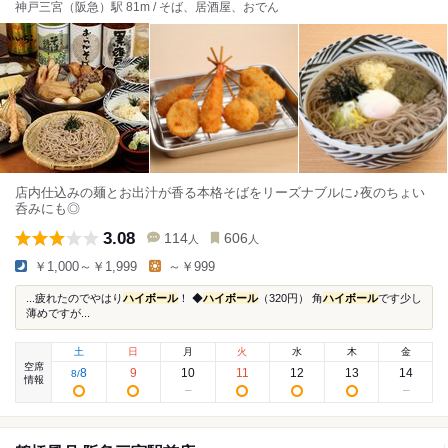
神戸三宮（阪急）駅 81m / そば、居酒屋、おでん
店内仕込みの麺とお出汁が香る本格そばをリーズナブルに♪夜のちょい
呑みにも◎
3.08
114
606
人
人
￥1,000～￥1,999
～￥999
...疲れたのでやはり
ハイボール
！ ◆
ハイボール
（320円） 角
ハイボール
です少し
薄めですが...
土
日
月
火
水
木
金
空席
8
9
10
11
12
13
14
8
/
情報