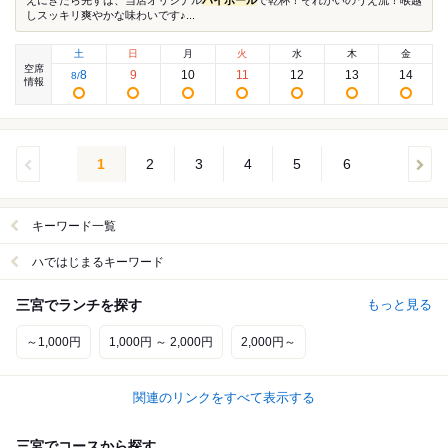
えにきたら先ずは、当店オリジナル
ハイボール
で乾杯！それがいのうえ流！喉越
しスッキリ爽やかな味わいです♪...
土
日
月
火
水
木
金
空席
8
9
10
11
12
13
14
8
/
情報
1
2
3
4
5
6
キーワード一覧
ハではじまるキーワード
三宮でランチを探す
もっと見る
～1,000円
1,000円 ～ 2,000円
2,000円～
関連のリンクをすべて表示する
三宮でコースから探す