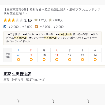
【三宮駅徒歩5分】多彩な食べ飲み放題に加え＜最強プラン/エンドレス
飲み放題登場！＞
3.16
172
7168
人
人
￥2,000～￥2,999
￥2,000～￥2,999
...■ごま団子 ■■ビール ■サントリー生 ■■
ハイボール
濃いめ＋55円 ■ジム
ビーム
ハイボール
■ジンジャー
ハイボール
/レモンハイボール/ライムハイボー
ル/コークハイボール...
土
日
月
火
水
木
金
空席
8
9
10
11
12
13
14
8
/
情報
正家 生田新道店
三宮（神戸市営）駅 274m / そば