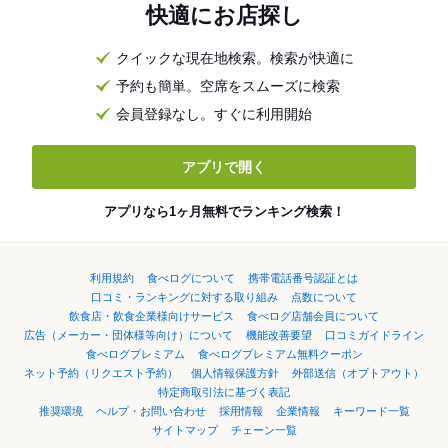
快適にお店探し
クイックな現在地検索。検索が快適に
予約も簡単。空席をスムーズに検索
会員登録なし。すぐに利用開始
アプリで開く
アプリなら1ヶ月無料でランキング検索！
利用規約
食べログについて
携帯電話番号認証とは
口コミ・ランキングに対する取り組み
点数について
飲食店・飲食企業様向けサービス
食べログ店舗会員について
広告（メーカー・団体様等向け）について
機能改善要望
口コミガイドライン
食べログプレミアム
食べログプレミアム無料クーポン
ネット予約（リクエスト予約）
個人情報保護方針
外部送信（オプトアウト）
特定商取引法に基づく表記
推奨環境
ヘルプ・お問い合わせ
採用情報
企業情報
キーワード一覧
サイトマップ
チェーン一覧