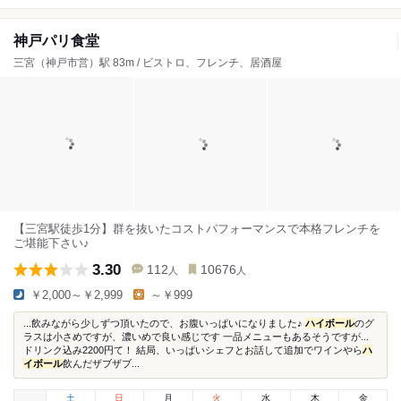
神戸パリ食堂
三宮（神戸市営）駅 83m / ビストロ、フレンチ、居酒屋
【三宮駅徒歩1分】群を抜いたコストパフォーマンスで本格フレンチを
ご堪能下さい♪
3.30
112
10676
人
人
￥2,000～￥2,999
～￥999
...飲みながら少しずつ頂いたので、お腹いっぱいになりました♪
ハイボール
のグ
ラスは小さめですが、濃いめで良い感じです 一品メニューもあるそうですが...
ドリンク込み2200円て！ 結局、いっぱいシェフとお話して追加でワインやら
ハ
イボール
飲んだザブザブ...
土
日
月
火
水
木
金