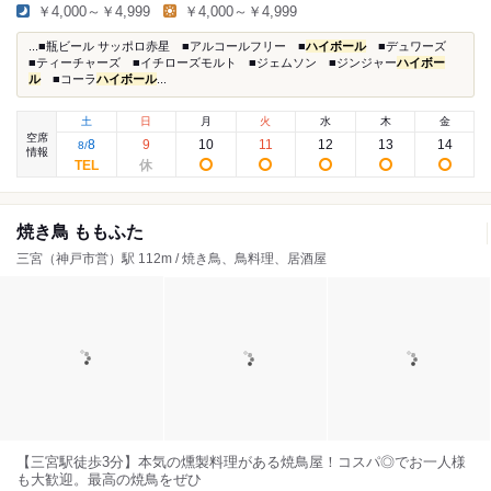
￥4,000～￥4,999
￥4,000～￥4,999
...■瓶ビール サッポロ赤星 ■アルコールフリー ■
ハイボール
■デュワーズ
■ティーチャーズ ■イチローズモルト ■ジェムソン ■ジンジャー
ハイボー
ル
■コーラ
ハイボール
...
土
日
月
火
水
木
金
空席
8
9
10
11
12
13
14
8
/
情報
焼き鳥 ももふた
三宮（神戸市営）駅 112m / 焼き鳥、鳥料理、居酒屋
【三宮駅徒歩3分】本気の燻製料理がある焼鳥屋！コスパ◎でお一人様
も大歓迎。最高の焼鳥をぜひ