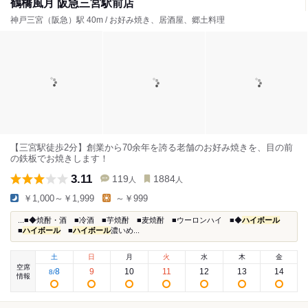
鶴橋風月 阪急三宮駅前店
神戸三宮（阪急）駅 40m / お好み焼き、居酒屋、郷土料理
【三宮駅徒歩2分】創業から70余年を誇る老舗のお好み焼きを、目の前
の鉄板でお焼きします！
3.11
119
1884
人
人
￥1,000～￥1,999
～￥999
...■◆焼酎・酒 ■冷酒 ■芋焼酎 ■麦焼酎 ■ウーロンハイ ■◆
ハイボール
■
ハイボール
■
ハイボール
濃いめ...
土
日
月
火
水
木
金
空席
8
9
10
11
12
13
14
8
/
情報