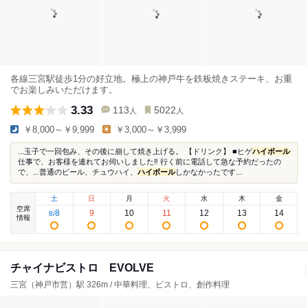
各線三宮駅徒歩1分の好立地。極上の神戸牛を鉄板焼きステーキ、お重
でお楽しみいただけます。
3.33
113
5022
人
人
￥8,000～￥9,999
￥3,000～￥3,999
...玉子で一回包み、その後に崩して焼き上げる。 【ドリンク】 ■ヒゲ
ハイボール
仕事で、お客様を連れてお伺いしました‼︎ 行く前に電話して急な予約だったの
で、...普通のビール、チュウハイ、
ハイボール
しかなかったです...
土
日
月
火
水
木
金
空席
8
9
10
11
12
13
14
8
/
情報
チャイナビストロ EVOLVE
三宮（神戸市営）駅 326m / 中華料理、ビストロ、創作料理