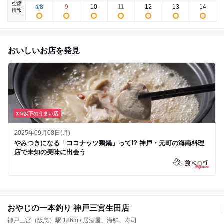
空席
8
9
10
11
12
13
14
8
/
情報
おいしいお店を発見
3.5以下のうまい店
2025年09月08日(月)
やみつきになる「ココナッツ鶏鍋」って!? 神戸・元町の海南料理
店で未知の美味に出会う
おやじの一本釣り 神戸三宮生田店
神戸三宮（阪急）駅 186m / 居酒屋、海鮮、寿司