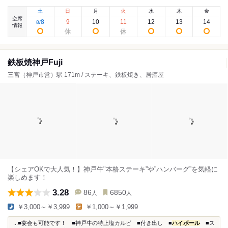
土
日
月
火
水
木
金
空席
8
9
10
11
12
13
14
8
/
情報
鉄板焼神戸Fuji
三宮（神戸市営）駅 171m / ステーキ、鉄板焼き、居酒屋
【シェアOKで大人気！】神戸牛"本格ステーキ”や”ハンバーグ”を気軽に
楽しめます！
3.28
86
6850
人
人
￥3,000～￥3,999
￥1,000～￥1,999
...■宴会も可能です！ ■神戸牛の特上塩カルビ ■付き出し ■
ハイボール
■ス