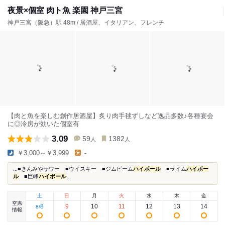
夜景×個室 肉ト魚 楽園 神戸三宮
神戸三宮（阪急）駅 48m / 居酒屋、イタリアン、フレンチ
【肉と魚を楽しむ創作居酒屋】炙り肉手毬ずしなど逸品多数♪各種宴会
に◎冷房が効いた個室有
3.09
59
1382
人
人
￥3,000～￥3,999
-
...■きんみやサワー ■ウイスキー ■ジムビーム
ハイボール
■ライム
ハイボー
ル
■巨峰
ハイボール
...
土
日
月
火
水
木
金
空席
8
9
10
11
12
13
14
8
/
情報