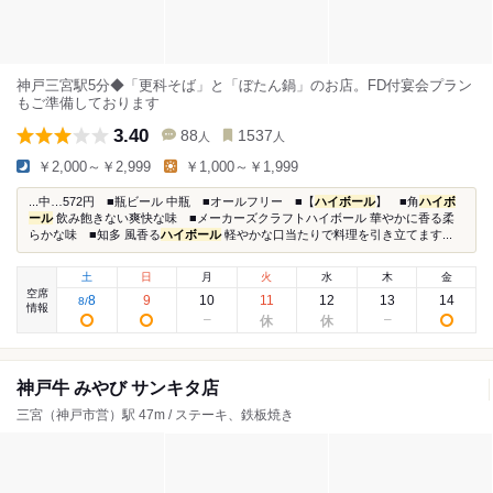
神戸三宮駅5分◆「更科そば」と「ぼたん鍋」のお店。FD付宴会プラン
もご準備しております
3.40
88
1537
人
人
￥2,000～￥2,999
￥1,000～￥1,999
...中…572円 ■瓶ビール 中瓶 ■オールフリー ■【
ハイボール
】 ■角
ハイボ
ール
飲み飽きない爽快な味 ■メーカーズクラフトハイボール 華やかに香る柔
らかな味 ■知多 風香る
ハイボール
軽やかな口当たりで料理を引き立てます...
土
日
月
火
水
木
金
空席
8
9
10
11
12
13
14
8
/
情報
神戸牛 みやび サンキタ店
三宮（神戸市営）駅 47m / ステーキ、鉄板焼き