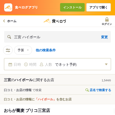
インストール
アプリで開く
ホーム
ログイン
変更
三宮 ハイボール
予算
他の検索条件
日時
時間
人数
でネット予約
三宮
の
ハイボール
に関する
お店
1,544
件
口コミ・お店の情報
で検索
店名で検索する
口コミ・お店の情報に
「ハイボール」
を含むお店
おらが蕎麦 プリコ三宮店