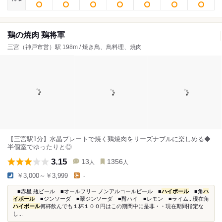
鶏の焼肉 鶏将軍
三宮（神戸市営）駅 198m / 焼き鳥、鳥料理、焼肉
【三宮駅1分】水晶プレートで焼く鶏焼肉をリーズナブルに楽しめる◆
半個室でゆったりと◎
3.15
13
1356
人
人
￥3,000～￥3,999
-
...■赤星 瓶ビール ■オールフリー ノンアルコールビール ■
ハイボール
■角
ハ
イボール
■ジンソーダ ■翠ジンソーダ ■酎ハイ ■レモン ■ライム...現在角
ハイボール
何杯飲んでも１杯１００円はこの期間中に是非・・現在期間指定な
し...