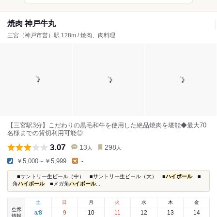
焼肉 神戸牛丸
三宮（神戸市営）駅 128m / 焼肉、肉料理
【三宮駅3分】こだわりの黒毛和牛を使用した絶品焼肉を堪能◆最大70
名様までの貸切利用可能◎
3.07
13
298
人
人
￥5,000～￥5,999
-
...■サントリー生ビール（中） ■サントリー生ビール（大） ■
ハイボール
■
角
ハイボール
■メガ角
ハイボール
...
土
日
月
火
水
木
金
空席
8
9
10
11
12
13
14
8
/
情報