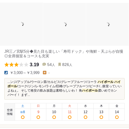
JR三ノ宮駅5分◆見た目も楽しい「寿司ドック」や海鮮・天ぷらが自慢
◎全席個室＆コースも充実
3.19
54
826
人
人
￥3,000～￥3,999
-
...ンジ/アップル/ウーロン茶/カルピス/グレープフルーツ/コーラ
ハイボール
ハイ
ボール
/コーク/ジン/レモン/ライム/巨峰/グレープフルーツ/ピーチ/...個室っていい
よねぇ。 そして格安の飲み放題は素晴らしいわ！ 角
ハイボール
濃いめでカン
パ〜イ！ まず...
土
日
月
火
水
木
金
空席
8
9
10
11
12
13
14
8
/
情報