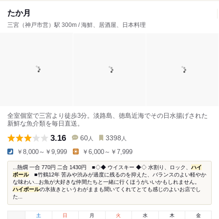
たか月
三宮（神戸市営）駅 300m / 海鮮、居酒屋、日本料理
全室個室で三宮より徒歩3分。淡路島、徳島近海でその日水揚げされた
新鮮な魚介類を毎日直送。
3.16
60
3398
人
人
￥8,000～￥9,999
￥6,000～￥7,999
...熱燗 一合 770円 二合 1430円 ■◇◆ ウイスキー ◆◇ 水割り、ロック、
ハイ
ボール
■竹鶴12年 苦みや渋みが過度に残るのを抑えた、バランスのよい軽やか
な味わい...お魚が大好きな仲間たちと一緒に行くほうがいいかもしれません。
ハイボール
の氷抜きというわがままも聞いてくれてとても感じのよいお店でし
た...
土
日
月
火
水
木
金