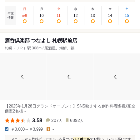
日
月
火
水
木
金
土
空席
9
10
11
12
13
14
15
8
/
情報
酒呑倶楽部 つなよし 札幌駅前店
札幌（ＪＲ）駅 308m / 居酒屋、海鮮、鍋
【2025年1月28日グランドオープン！】SNS映えする創作料理多数/完全
個室2名様～
3.58
207
6892
人
人
￥3,000～￥3,999
-
...メニューから竹鶴ピュアモルトを見つけ
ハイボール
でお願い、レベル高いです