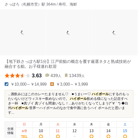
さっぽろ（札幌市営）駅 364m / 寿司、海鮮
【地下鉄さっぽろ駅1分】江戸前鮨の概念を覆す厳選ネタと熟成技術が
融合する鮨。お子様連れ歓迎
3.63
439
13439
人
人
￥10,000～￥14,999
￥3,000～￥3,999
...酒飲みにはこのカレーたまりません♡ ■うまいー♡
ハイボール
にするのもっ
たいないけどウィスキー飲めないので。
ハイボール
飲める様になった記念すべ
き一杯 ■真ゾイ 真ゾイも間違いなし！...ありがたくなってしまう(*´∀｀*) ◆白
州
ハイボール
世界一ハイボールのなかで食中酒に合うハイ ボールだと思いま
す...
日
月
火
水
木
金
土
空席
9
10
11
12
13
14
15
8
/
情報