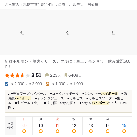
さっぽろ（札幌市営）駅 141m / 焼肉、ホルモン、居酒屋
新鮮ホルモン・焼肉がリーズナブルに！卓上レモンサワー飲み放題500
円♪
3.51
223
6408
人
人
￥2,000～￥2,999
￥1,000～￥1,999
...■デュワーズハイボール ■コークハイボール ■ジンジャー
ハイボール
■強
炭酸
ハイボール
■オレンジジュース ■カルピス ■カルピスソーダ...■生ビー
ル ■生ビール（小） ■《お得》やかん酒！ ■やかん
ハイボール
中 大 +1089
円...
日
月
火
水
木
金
土
空席
9
10
11
12
13
14
15
8
/
情報