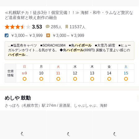
≪札幌駅チカ！徒歩3分！個室完備！！≫ 海鮮・和牛・ラムなど贅沢な
ど道産食材と映え創作の融合
3.53
285
11537
人
人
￥3,000～￥3,999
￥3,000～￥3,999
...■塩昆布キャベツ ■SORACHI1984 ■角
ハイボール
■大雪乃 絹雪 ■ヒュー
ガルデンホワイト...る気がする。 ◆角
ハイボール
(699円) 炭酸も丁度よい感じの
ハイボール
...
日
月
火
水
木
金
土
空席
9
10
11
12
13
14
15
8
/
情報
めしや 鼓動
さっぽろ（札幌市営）駅 274m / 居酒屋、しゃぶしゃぶ、海鮮