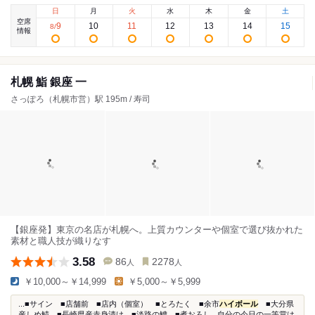
日
月
火
水
木
金
土
空席
9
10
11
12
13
14
15
8
/
情報
札幌 鮨 銀座 一
さっぽろ（札幌市営）駅 195m / 寿司
【銀座発】東京の名店が札幌へ。上質カウンターや個室で選び抜かれた
素材と職人技が織りなす
3.58
86
2278
人
人
￥10,000～￥14,999
￥5,000～￥5,999
...■サイン ■店舗前 ■店内（個室） ■とろたく ■余市
ハイボール
■大分県
産しめ鯖 ■長崎県産赤身漬け ■淡路の鱧 ■煮おろし...自分の今日の一等賞は