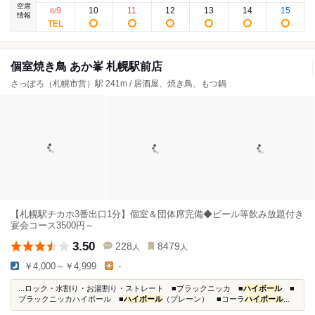
空席
9
10
11
12
13
14
15
8
/
情報
個室焼き鳥 あか峯 札幌駅前店
さっぽろ（札幌市営）駅 241m / 居酒屋、焼き鳥、もつ鍋
【札幌駅チカホ3番出口1分】個室＆団体席完備◆ビール等飲み放題付き
宴会コース3500円～
3.50
228
8479
人
人
￥4,000～￥4,999
-
...ロック・水割り・お湯割り・ストレート ■ブラックニッカ ■
ハイボール
■
ブラックニッカハイボール ■
ハイボール
（プレーン） ■コーラ
ハイボール
...