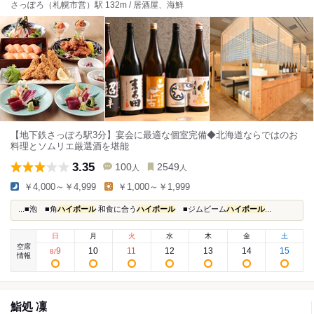
さっぽろ（札幌市営）駅 132m / 居酒屋、海鮮
【地下鉄さっぽろ駅3分】宴会に最適な個室完備◆北海道ならではのお
料理とソムリエ厳選酒を堪能
3.35
100
2549
人
人
￥4,000～￥4,999
￥1,000～￥1,999
...■泡 ■角
ハイボール
和食に合う
ハイボール
■ジムビーム
ハイボール
...
日
月
火
水
木
金
土
空席
9
10
11
12
13
14
15
8
/
情報
鮨処 凜