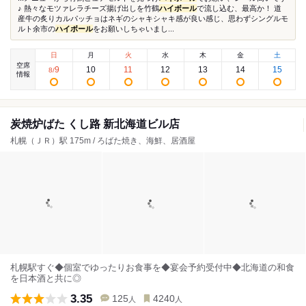
♪ 熱々なモツァレラチーズ揚げ出しを竹鶴
ハイボール
で流し込む、最高か！ 道
産牛の炙りカルパッチョはネギのシャキシャキ感が良い感じ、思わずシングルモ
ルト余市の
ハイボール
をお願いしちゃいまし...
日
月
火
水
木
金
土
空席
9
10
11
12
13
14
15
8
/
情報
炭焼炉ばた くし路 新北海道ビル店
札幌（ＪＲ）駅 175m / ろばた焼き、海鮮、居酒屋
札幌駅すぐ◆個室でゆったりお食事を◆宴会予約受付中◆北海道の和食
を日本酒と共に◎
3.35
125
4240
人
人