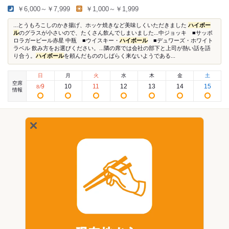
￥6,000～￥7,999
￥1,000～￥1,999
...とうもろこしのかき揚げ、ホッケ焼きなど美味しくいただきました
ハイボー
ル
のグラスが小さいので、たくさん飲んでしまいました...中ジョッキ ■サッポ
ロラガービール赤星 中瓶 ■ウイスキー・
ハイボール
■デュワーズ・ホワイト
ラベル 飲み方をお選びください。...隣の席では会社の部下と上司が熱い話を語
り合う。
ハイボール
を頼んだもののしばらく来ないようである...
日
月
火
水
木
金
土
空席
9
10
11
12
13
14
15
8
/
情報