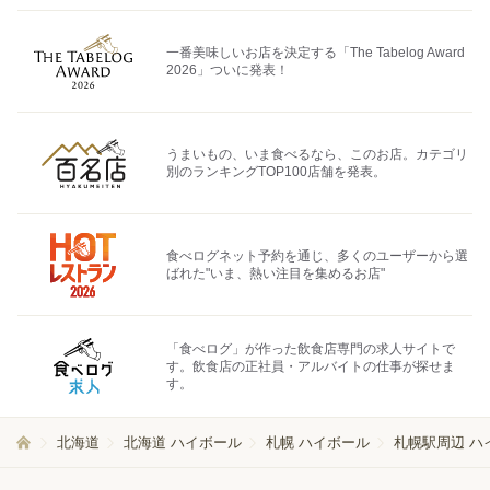
一番美味しいお店を決定する「The Tabelog Award
2026」ついに発表！
うまいもの、いま食べるなら、このお店。カテゴリ
別のランキングTOP100店舗を発表。
食べログネット予約を通じ、多くのユーザーから選
ばれた"いま、熱い注目を集めるお店"
「食べログ」が作った飲食店専門の求人サイトで
す。飲食店の正社員・アルバイトの仕事が探せま
す。
北海道
北海道 ハイボール
札幌 ハイボール
札幌駅周辺 ハ