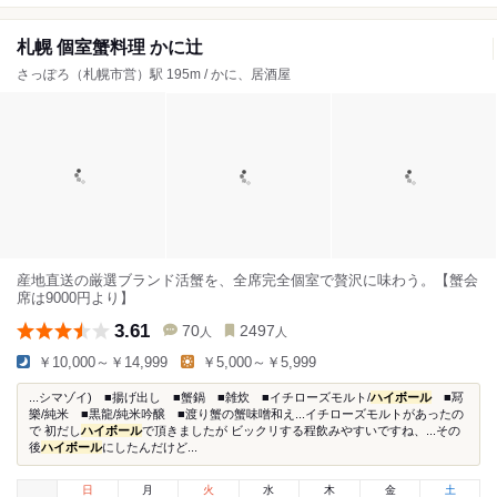
札幌 個室蟹料理 かに辻
さっぽろ（札幌市営）駅 195m / かに、居酒屋
産地直送の厳選ブランド活蟹を、全席完全個室で贅沢に味わう。【蟹会
席は9000円より】
3.61
70
2497
人
人
￥10,000～￥14,999
￥5,000～￥5,999
...シマゾイ) ■揚げ出し ■蟹鍋 ■雑炊 ■イチローズモルト/
ハイボール
■冩
樂/純米 ■黒龍/純米吟醸 ■渡り蟹の蟹味噌和え...イチローズモルトがあったの
で 初だし
ハイボール
で頂きましたが ビックリする程飲みやすいですね、...その
後
ハイボール
にしたんだけど...
日
月
火
水
木
金
土