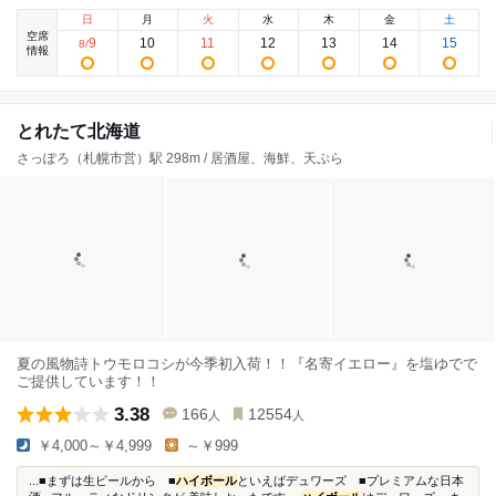
日
月
火
水
木
金
土
空席
9
10
11
12
13
14
15
8
/
情報
とれたて北海道
さっぽろ（札幌市営）駅 298m / 居酒屋、海鮮、天ぷら
夏の風物詩トウモロコシが今季初入荷！！『名寄イエロー』を塩ゆでで
ご提供しています！！
3.38
166
12554
人
人
￥4,000～￥4,999
～￥999
...■まずは生ビールから ■
ハイボール
といえばデュワーズ ■プレミアムな日本