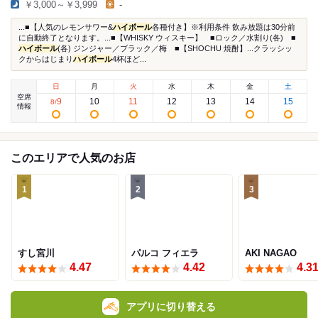
￥3,000～￥3,999
-
...■【人気のレモンサワー&
ハイボール
各種付き】※利用条件 飲み放題は30分前
に自動終了となります。...■【WHISKY ウィスキー】 ■ロック／水割り(各) ■
ハイボール
(各) ジンジャー／ブラック／梅 ■【SHOCHU 焼酎】...クラッシッ
クからはじまり
ハイボール
4杯ほど...
日
月
火
水
木
金
土
空席
9
10
11
12
13
14
15
8
/
情報
このエリアで人気のお店
1
2
3
すし宮川
パルコ フィエラ
AKI NAGAO
4.47
4.42
4.3
アプリに切り替える