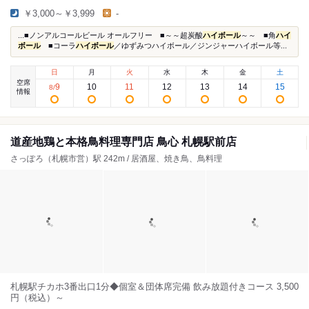
￥3,000～￥3,999
-
...■ノンアルコールビール オールフリー ■～～超炭酸
ハイボール
～～ ■角
ハイ
ボール
■コーラ
ハイボール
／ゆずみつハイボール／ジンジャーハイボール等...
日
月
火
水
木
金
土
空席
9
10
11
12
13
14
15
8
/
情報
道産地鶏と本格鳥料理専門店 鳥心 札幌駅前店
さっぽろ（札幌市営）駅 242m / 居酒屋、焼き鳥、鳥料理
札幌駅チカホ3番出口1分◆個室＆団体席完備 飲み放題付きコース 3,500
円（税込）～