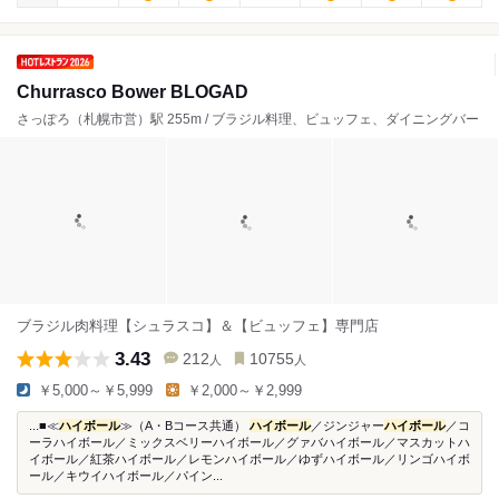
Churrasco Bower BLOGAD
さっぽろ（札幌市営）駅 255m / ブラジル料理、ビュッフェ、ダイニングバー
ブラジル肉料理【シュラスコ】＆【ビュッフェ】専門店
3.43
212
10755
人
人
￥5,000～￥5,999
￥2,000～￥2,999
...■≪
ハイボール
≫（A・Bコース共通）
ハイボール
／ジンジャー
ハイボール
／コ
ーラハイボール／ミックスベリーハイボール／グァバハイボール／マスカットハ
イボール／紅茶ハイボール／レモンハイボール／ゆずハイボール／リンゴハイボ
ール／キウイハイボール／パイン...