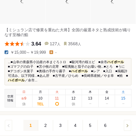
【ミシュラン店で修業を重ねた大将】全国の厳選ネタと熟成技術が織り
なす至極の鮨
3.64
127
3568
人
人
￥15,000～￥19,999
-
...■山幸の青森県小泊産の本まぐろトロ ■駿河湾の桜エビ ■余市
ハイボール
■ゴマフグの白子 ■苫小牧の北寄 ■蝦夷鮑と茄子のお吸い物...■とろ ■うに
■デコポン水菓子 ■奥様の手作り霧子 ■
ハイボール
■レア ■入口 ■掲載許
可済み、以下同様...■あん肝 ■古平産／ひらめ ■長崎県産鮪／やま幸 ■鮪 ■
ハイボール
／余市...
日
月
火
水
木
金
土
空席
9
10
11
12
13
14
15
8
/
情報
1
2
3
4
5
6