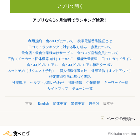
アプリで開く
アプリなら1ヶ月無料でランキング検索！
利用規約
食べログについて
携帯電話番号認証とは
口コミ・ランキングに対する取り組み
点数について
飲食店・飲食企業様向けサービス
食べログ店舗会員について
広告（メーカー・団体様等向け）について
機能改善要望
口コミガイドライン
食べログプレミアム
食べログプレミアム無料クーポン
ネット予約（リクエスト予約）
個人情報保護方針
外部送信（オプトアウト）
特定商取引法に基づく表記
推奨環境
ヘルプ・お問い合わせ
採用情報
企業情報
キーワード一覧
サイトマップ
チェーン一覧
言語：
English
简体中文
繁體中文
한국어
日本語
ページの先頭へ
©Kakaku.com, Inc.