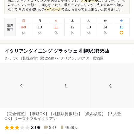
酒...フルーティなドリンクが 美味しかったです。
ハイボール
はデュワーズ。 ち
んチロリンで半額！！ 楽しかった！...最初チンチロリンが、先やりルール知ら
なくて そのまま濃いめの
ハイボール
で後から言っても出来ないと知りました...
日
月
火
水
木
金
土
空席
9
10
11
12
13
14
15
8
/
情報
イタリアンダイニング グラッツェ 札幌駅JR55店
さっぽろ（札幌市営）駅 255m / イタリアン、パスタ、居酒屋
【完全個室】【喫煙OK】【札幌駅徒歩1分】【飲み放題】【大人数
OK】リーズナブルイタリアン
3.09
93
4689
人
人