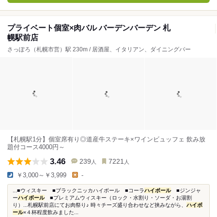
プライベート個室×肉バル バーデンバーデン 札
幌駅前店
さっぽろ（札幌市営）駅 230m / 居酒屋、イタリアン、ダイニングバー
【札幌駅1分】個室席有り◎道産牛ステーキ×ワインビュッフェ 飲み放
題付コース4000円～
3.46
239
7221
人
人
￥3,000～￥3,999
-
...■ウィスキー ■ブラックニッカハイボール ■コーラ
ハイボール
■ジンジャ
ー
ハイボール
■プレミアムウィスキー（ロック・水割り・ソーダ・お湯割
り）...札幌駅前店にてお肉祭り♪ 時々チーズ盛り合わせなど挟みながら、
ハイボ
ール
×４杯程度飲みました...