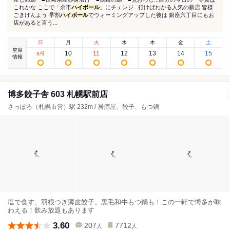
これかな ここで「余市
ハイボール
」にチェンジ...行けばわかる人気の新店 皆様
ごきげんよう 早割
ハイボール
でウォーミングアップした後は 銀座六丁目にもお
店があると言う...
日
月
火
水
木
金
土
空席
9
10
11
12
13
14
15
8
/
情報
博多餃子舎 603 札幌駅前店
さっぽろ（札幌市営）駅 232m / 居酒屋、餃子、もつ鍋
塩で食す、羽根つき薄皮餃子。黒毛和牛もつ鍋も！この一軒で博多が味
わえる！飲み放題もあります
3.60
207
7712
人
人