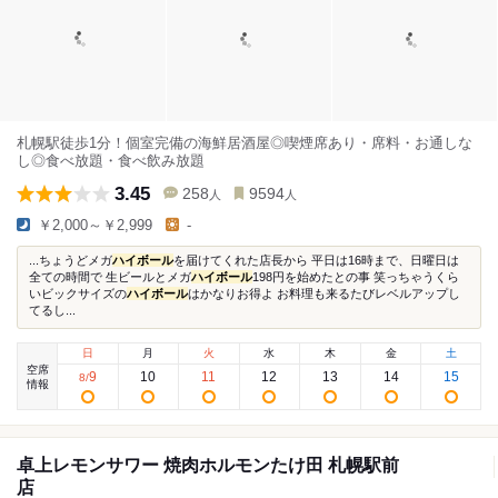
札幌駅徒歩1分！個室完備の海鮮居酒屋◎喫煙席あり・席料・お通しな
し◎食べ放題・食べ飲み放題
3.45
258
9594
人
人
￥2,000～￥2,999
-
...ちょうどメガ
ハイボール
を届けてくれた店長から 平日は16時まで、日曜日は
全ての時間で 生ビールとメガ
ハイボール
198円を始めたとの事 笑っちゃうくら
いビックサイズの
ハイボール
はかなりお得よ お料理も来るたびレベルアップし
てるし...
日
月
火
水
木
金
土
空席
9
10
11
12
13
14
15
8
/
情報
卓上レモンサワー 焼肉ホルモンたけ田 札幌駅前
店