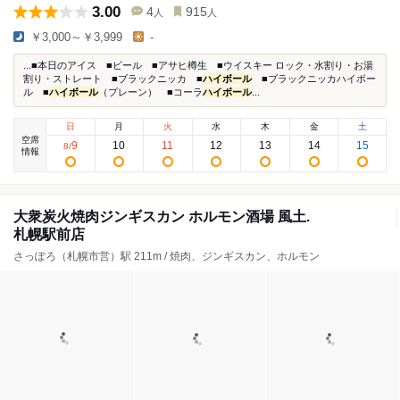
3.00
4
915
人
人
￥3,000～￥3,999
-
...■本日のアイス ■ビール ■アサヒ樽生 ■ウイスキー ロック・水割り・お湯
割り・ストレート ■ブラックニッカ ■
ハイボール
■ブラックニッカハイボー
ル ■
ハイボール
（プレーン） ■コーラ
ハイボール
...
日
月
火
水
木
金
土
空席
9
10
11
12
13
14
15
8
/
情報
大衆炭火焼肉ジンギスカン ホルモン酒場 風土.
札幌駅前店
さっぽろ（札幌市営）駅 211m / 焼肉、ジンギスカン、ホルモン