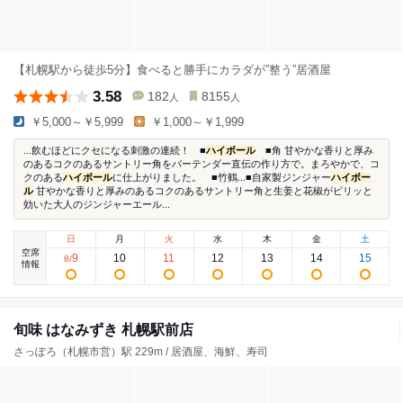
【札幌駅から徒歩5分】食べると勝手にカラダが”整う”居酒屋
3.58
182
8155
人
人
￥5,000～￥5,999
￥1,000～￥1,999
...飲むほどにクセになる刺激の連続！ ■
ハイボール
■角 甘やかな香りと厚み
のあるコクのあるサントリー角をバーテンダー直伝の作り方で。まろやかで、コ
クのある
ハイボール
に仕上がりました。 ■竹鶴...■自家製ジンジャー
ハイボー
ル
甘やかな香りと厚みのあるコクのあるサントリー角と生姜と花椒がピリッと
効いた大人のジンジャーエール...
日
月
火
水
木
金
土
空席
9
10
11
12
13
14
15
8
/
情報
旬味 はなみずき 札幌駅前店
さっぽろ（札幌市営）駅 229m / 居酒屋、海鮮、寿司