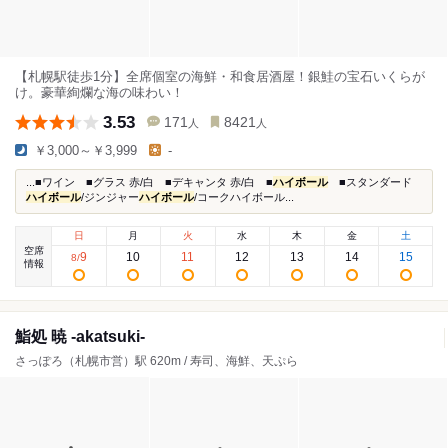
【札幌駅徒歩1分】全席個室の海鮮・和食居酒屋！銀鮭の宝石いくらが
け。豪華絢爛な海の味わい！
3.53
171
8421
人
人
￥3,000～￥3,999
-
...■ワイン ■グラス 赤/白 ■デキャンタ 赤/白 ■
ハイボール
■スタンダード
ハイボール
/ジンジャー
ハイボール
/コークハイボール...
日
月
火
水
木
金
土
空席
9
10
11
12
13
14
15
8
/
情報
鮨処 暁 -akatsuki-
さっぽろ（札幌市営）駅 620m / 寿司、海鮮、天ぷら