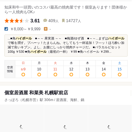
知床和牛一頭買いのコスパ最高の焼肉屋です！個室あります！団体様か
ら一人焼肉もOK♪
3.61
409
14727
人
人
￥8,000～￥9,999
-
...■角
ハイボール
■～～ 果実酒 ～～ ■梅酒/ゆず酒 ■～～...まずは
ハイボール
で喉を潤す。プハーッ！たまらんね。そしてもう一杯追加！フ―ッ！ほろ酔い加
減で良いキブン。よし、お腹にしっかり焼肉チャージだ。 ■バラカルビセット
100g ￥530 ■角
ハイボール
（最初の一杯） ￥99 ■角ハイボール ￥299...
日
月
火
水
木
金
土
空席
9
10
11
12
13
14
15
8
/
情報
個室居酒屋 和菜美 札幌駅前店
さっぽろ（札幌市営）駅 306m / 居酒屋、海鮮、鍋