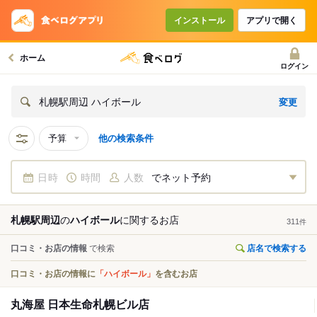
インストール
アプリで開く
ホーム
ログイン
変更
札幌駅周辺 ハイボール
予算
他の検索条件
日時
時間
人数
でネット予約
札幌駅周辺
の
ハイボール
に関する
お店
311
件
口コミ・お店の情報
で検索
店名で検索する
口コミ・お店の情報に
「ハイボール」
を含むお店
丸海屋 日本生命札幌ビル店