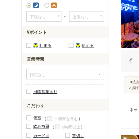
～
Vポイント
貯まる
使える
営業時間
...
マ揚げ
日曜営業あり
こだわり
ネッ
個室
半個室を含む
飲み放題
3時間以上
カード可
貸切可