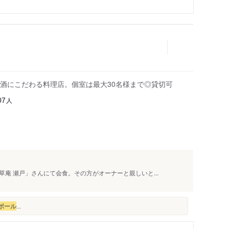
酒にこだわる料理店。個室は最大30名様まで◎貸切可
人
07
庵 瀬戸」さんにて会食。その方がオーナーと親しいと...
ボール
...