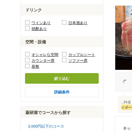
ドリンク
ワインあり
日本酒あり
焼酎あり
空間・設備
オシャレな空間
カップルシート
カウンター席
ソファー席
座敷
絞り込む
詳細条件
...時
イボー
薬研堀でコースから探す
3,000円以下のコース
ネッ