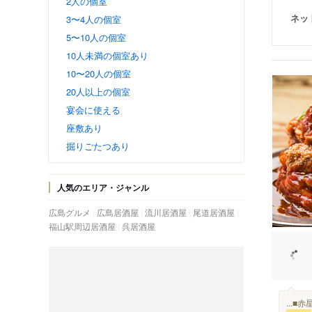
2人の個室
ネッ
3〜4人の個室
5〜10人の個室
10人未満の個室あり
10〜20人の個室
20人以上の個室
宴会に使える
座敷あり
掘りごたつあり
人気のエリア・ジャンル
広島グルメ
広島居酒屋
流川居酒屋
尾道居酒屋
福山駅周辺居酒屋
呉居酒屋
...