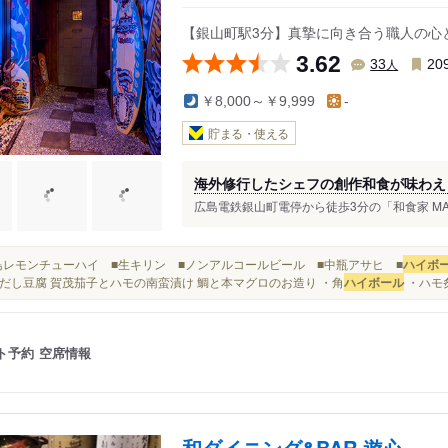
【銀山町駅3分】真摯に向き合う職人の心
3.62
人
33
20
￥8,000～￥9,999
-
貯まる・使える
海外修行したシェフの創作和食が味わえ
広島電鉄銀山町電停から徒歩3分の「和食家 MASA
■広島レモンチューハイ ■生キリン ■ノンアルコールビール ■中瓶アサヒ ■
ハイボ
だし豆腐 賀茂茄子とハモの南蛮漬け 鯛と本マグロのお造り ・角
ハイボール
・ハモ炙
ト予約
空席情報
和ダイニング&BAR 遊心