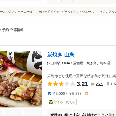
(生ビール+ジンジャーエール） ■レッドアイ (生ビール+トマトジュース） ■ノンア
ト予約
空席情報
炭焼き 山鳥
銀山町駅 116m / 居酒屋、焼き鳥、鳥料理
広島赤どり使用の贅沢な焼き鳥が気軽に楽
3.21
人
25
10
￥5,000～￥5,999
-
貯まる・使える
炭焼き山鳥は甘辛い味付けがニクい生す