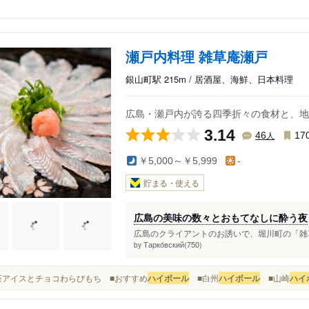
瀬戸内料理 雑草庵瀬戸
銀山町駅 215m / 居酒屋、海鮮、日本料理
広島・瀬戸内が誇る四季折々の食材と、地
3.14
人
46
17
￥5,000～￥5,999
-
貯まる・使える
広島の美味の数々とおもてなしに酔う夜
広島のクライアントのお誘いで、堀川町の「雑草
Тарко́вский(750)
by
■抹茶アイスとチョコわらびもち ■おすすめ
ハイボール
■白州
ハイボール
■山崎
ハイ