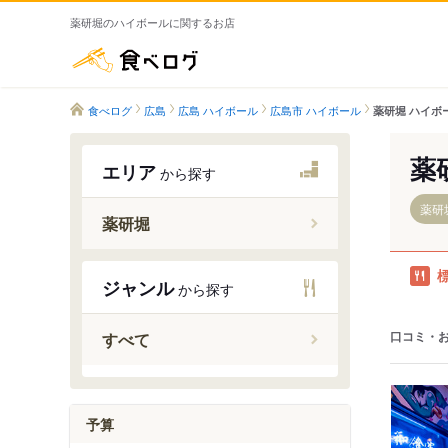
薬研堀のハイボールに関するお店
食べログ
食べログ
広島
広島 ハイボール
広島市 ハイボール
薬研堀 ハイボ
薬
エリア
から探す
薬研
薬研堀
銀山町駅
ジャンル
から探す
口コミ・
すべて
予算