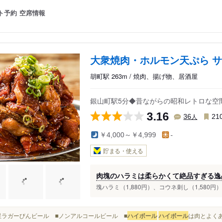
ト予約
空席情報
大衆焼肉・ホルモン天ぷら 
胡町駅 263m / 焼肉、揚げ物、居酒屋
銀山町駅5分◆昔ながらの昭和レトロな空
3.16
人
36
21
￥4,000～￥4,999
-
貯まる・使える
肉塊のハラミは柔らかくて絶品すぎる逸
塊ハラミ（1,880円）、コウネ刺し（1,580円）
■赤星ラガーびんビール ■ノンアルコールビール ■
ハイボール
ハイボール
は肉とよくあ