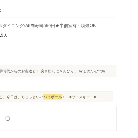
ぶ
ダイニング/A5肉寿司550円★半個室有・喫煙OK
人
19
時代からのお友達と！ 突き出しにきんぴら...
しのたん***(6)
by
する。今日は、ちょっといい
ハイボール
！ ■ウイスキー ■...