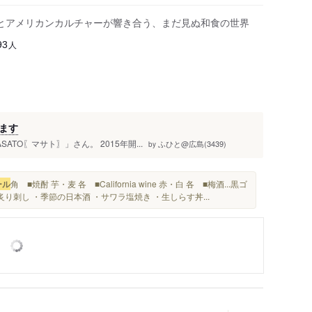
とアメリカンカルチャーが響き合う、まだ見ぬ和食の世界
人
93
ます
TO〖マサト〗」さん。 2015年開...
ふひと@広島(3439)
by
ール
角 ■焼酎 芋・麦 各 ■California wine 赤・白 各 ■梅酒...黒ゴ
り刺し ・季節の日本酒 ・サワラ塩焼き ・生しらす丼...