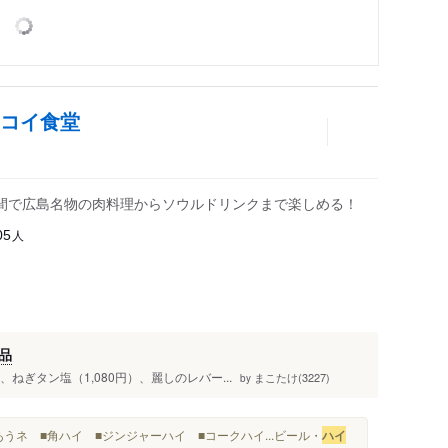
サコイ食堂
間で広島名物の肉料理からソウルドリンクまで楽しめる！
人
05
品
、ねぎタン塩（1,080円）、麗しのレバー...
まこたけ(3227)
by
うネ ■角ハイ ■ジンジャーハイ ■コークハイ...ビール・
ハイ