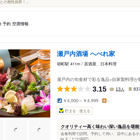
との相性抜群！...
ト予約
空席情報
瀬戸内酒場 へべれ家
胡町駅 411m / 居酒屋、日本料理
瀬戸内の旬食材で彩る逸品×自家製料理が
3.15
人
13
83
￥4,000～￥4,999
-
貯まる・使える
クオリティー高く味わい深い逸品を堪能
会食利用で訪問。予約して伺い、店中にある小上
まこたけ(3227)
by