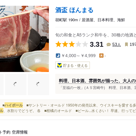
酒盃 ほんまる
胡町駅 190m / 居酒屋、日本料理、海鮮
旬の和食とA5ランク和牛を、30種の地
3.31
人
53
19
￥4,000～￥4,999
-
貯まる・使える
料理、日本酒、雰囲気が揃った、大人の
「至福の一枚」(Ａ５宮崎牛) 料理、日本酒、雰
価 ■
ハイボール
■サントリー・オールド 1950年の発売以来、ウイスキーを愛する
ル
、水割りでどうぞ。 各 ■柑橘のオールド ■ビール...水くさい！ 早速、行っ
ト予約
空席情報