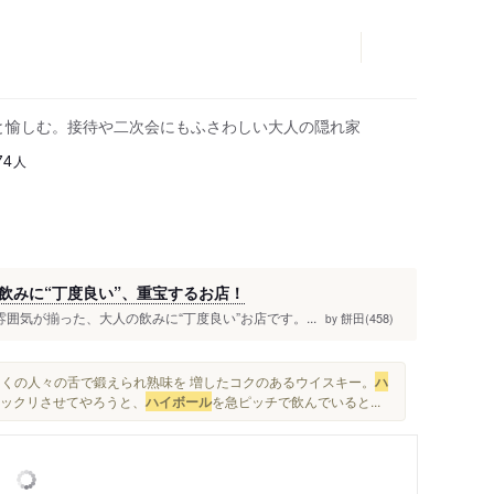
酒と愉しむ。接待や二次会にもふさわしい大人の隠れ家
人
74
飲みに“丁度良い”、重宝するお店！
囲気が揃った、大人の飲みに“丁度良い”お店です。...
餅田(458)
by
多くの人々の舌で鍛えられ熟味を 増したコクのあるウイスキー。
ハ
てビックリさせてやろうと、
ハイボール
を急ピッチで飲んでいると...