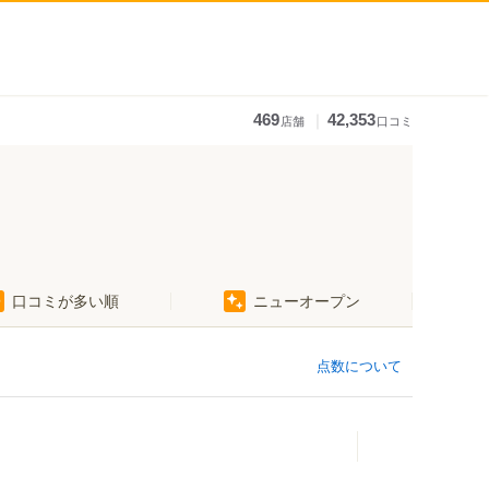
｜
469
42,353
店舗
口コミ
口コミが多い順
ニューオープン
点数について