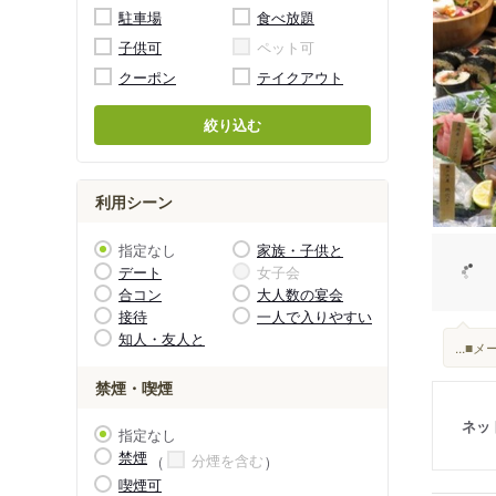
駐車場
食べ放題
子供可
ペット可
クーポン
テイクアウト
絞り込む
利用シーン
指定なし
家族・子供と
デート
女子会
合コン
大人数の宴会
接待
一人で入りやすい
知人・友人と
...
禁煙・喫煙
ネッ
指定なし
禁煙
分煙を含む
喫煙可