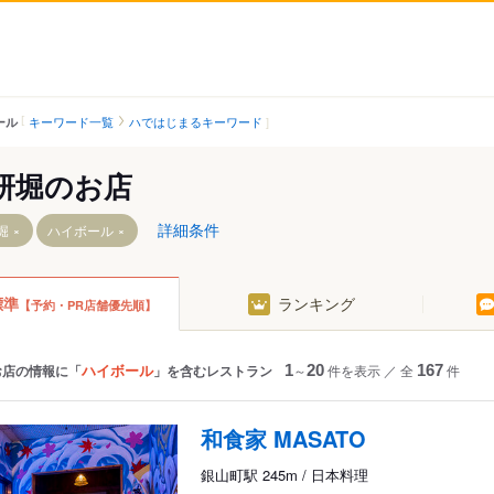
キーワード一覧
ハではじまるキーワード
ール
研堀のお店
詳細条件
堀
ハイボール
標準
ランキング
【予約・PR店舗優先順】
ハイボール
お店の情報に「
」を含むレストラン
1
～
20
件を表示
／
全
167
件
和食家 MASATO
銀山町駅 245m / 日本料理