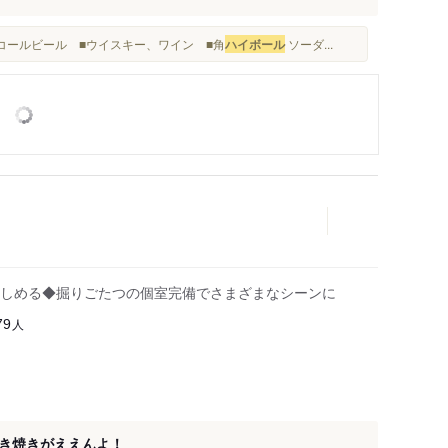
ルコールビール ■ウイスキー、ワイン ■角
ハイボール
ソーダ...
しめる◆掘りごたつの個室完備でさまざまなシーンに
人
79
き焼きがええんよ！