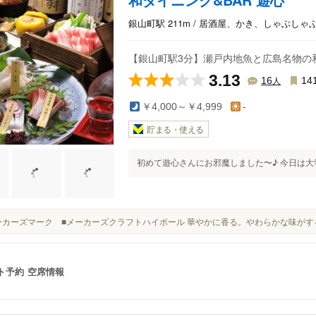
銀山町駅 211m / 居酒屋、かき、しゃぶしゃ
【銀山町駅3分】瀬戸内地魚と広島名物の和
3.13
人
16
14
￥4,000～￥4,999
-
貯まる・使える
初めて遊心さんにお邪魔しました〜♪ 今日は大学
■メーカーズマーク ■メーカーズクラフトハイボール 華やかに香る。やわらかな味が
ト予約
空席情報