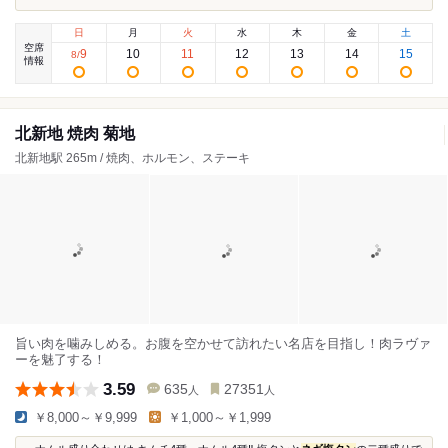
日
月
火
水
木
金
土
空席
9
10
11
12
13
14
15
8
/
情報
北新地 焼肉 菊地
北新地駅 265m / 焼肉、ホルモン、ステーキ
旨い肉を噛みしめる。お腹を空かせて訪れたい名店を目指し！肉ラヴァ
ーを魅了する！
3.59
635
27351
人
人
￥8,000～￥9,999
￥1,000～￥1,999