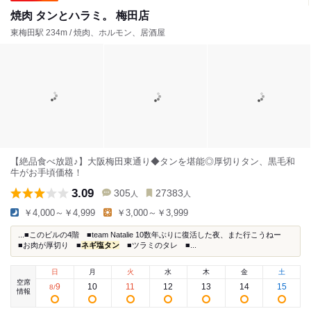
焼肉 タンとハラミ。 梅田店
東梅田駅 234m / 焼肉、ホルモン、居酒屋
【絶品食べ放題♪】大阪梅田東通り◆タンを堪能◎厚切りタン、黒毛和
牛がお手頃価格！
3.09
305
27383
人
人
￥4,000～￥4,999
￥3,000～￥3,999
...■このビルの4階 ■team Natalie 10数年ぶりに復活した夜、また行こうねー
■お肉が厚切り ■
ネギ塩タン
■ツラミのタレ ■...
日
月
火
水
木
金
土
空席
9
10
11
12
13
14
15
8
/
情報