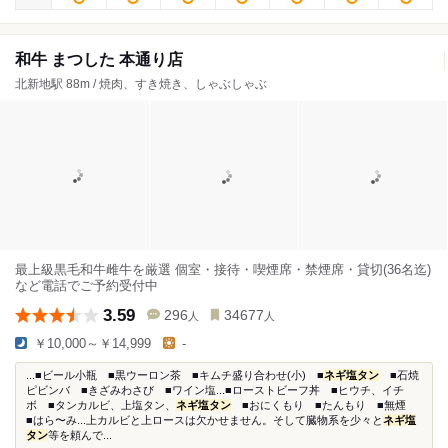
和牛 まつした 本通り店
北新地駅 88m / 焼肉、すき焼き、しゃぶしゃぶ
最上級黒毛和牛雌牛を厳選 個室・接待・喫煙席・禁煙席・貸切(36名迄)
など電話でご予約受付中
3.59
296
34677
人
人
￥10,000～￥14,999
-
...■ビール小瓶 ■黒ウーロン茶 ■キムチ盛り合わせ(小) ■
ネギ塩タン
■石焼
ピビンバ ■きざみわさび ■ワイン塩...■ローストビーフ丼 ■ヒウチ、イチ
ボ ■タンカルビ、上塩タン、
ネギ塩タン
■おにくもり ■たんもり ■無煙
■はら〜み...上カルビと上ロースは欠かせません。そして臓物系を少々と
ネギ塩
タン
等を頼んで...