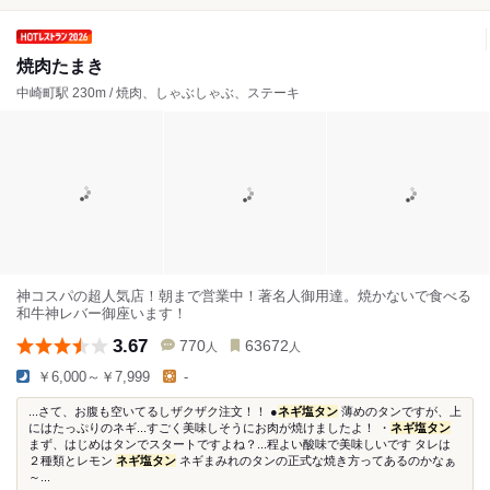
焼肉たまき
中崎町駅 230m / 焼肉、しゃぶしゃぶ、ステーキ
神コスパの超人気店！朝まで営業中！著名人御用達。焼かないで食べる
和牛神レバー御座います！
3.67
770
63672
人
人
￥6,000～￥7,999
-
...さて、お腹も空いてるしザクザク注文！！ ●
ネギ塩タン
薄めのタンですが、上
にはたっぷりのネギ...すごく美味しそうにお肉が焼けましたよ！ ・
ネギ塩タン
まず、はじめはタンでスタートですよね？...程よい酸味で美味しいです タレは
２種類とレモン
ネギ塩タン
ネギまみれのタンの正式な焼き方ってあるのかなぁ
～...