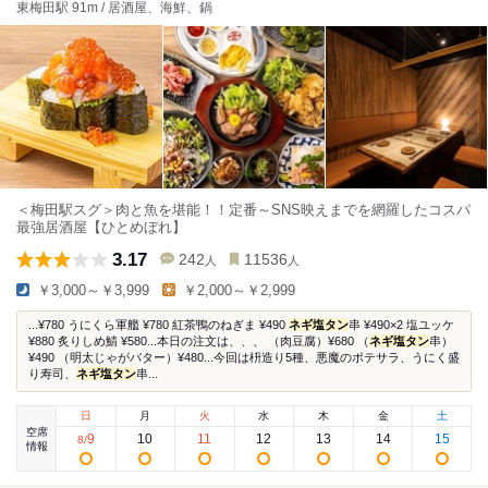
東梅田駅 91m / 居酒屋、海鮮、鍋
＜梅田駅スグ＞肉と魚を堪能！！定番～SNS映えまでを網羅したコスパ
最強居酒屋【ひとめぼれ】
3.17
242
11536
人
人
￥3,000～￥3,999
￥2,000～￥2,999
...¥780 うにくら軍艦 ¥780 紅茶鴨のねぎま ¥490
ネギ塩タン
串 ¥490×2 塩ユッケ
¥880 炙りしめ鯖 ¥580...本日の注文は、、、 （肉豆腐）¥680 （
ネギ塩タン
串）
¥490 （明太じゃがバター）¥480...今回は枡造り5種、悪魔のポテサラ、うにく盛
り寿司、
ネギ塩タン
串...
日
月
火
水
木
金
土
空席
9
10
11
12
13
14
15
8
/
情報