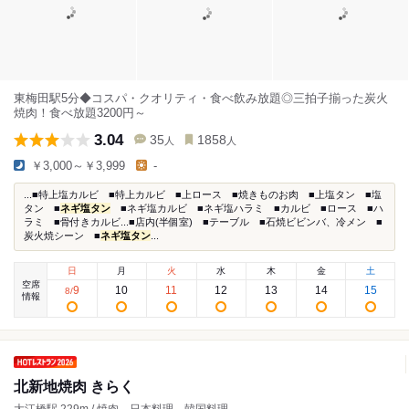
東梅田駅5分◆コスパ・クオリティ・食べ飲み放題◎三拍子揃った炭火
焼肉！食べ放題3200円～
3.04
35
1858
人
人
￥3,000～￥3,999
-
...■特上塩カルビ ■特上カルビ ■上ロース ■焼きものお肉 ■上塩タン ■塩
タン ■
ネギ塩タン
■ネギ塩カルビ ■ネギ塩ハラミ ■カルビ ■ロース ■ハ
ラミ ■骨付きカルビ...■店内(半個室) ■テーブル ■石焼ビビンバ、冷メン ■
炭火焼シーン ■
ネギ塩タン
...
日
月
火
水
木
金
土
空席
9
10
11
12
13
14
15
8
/
情報
北新地焼肉 きらく