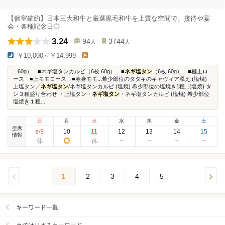
【個室確約】日本三大和牛と厳選黒毛和牛を上質な空間で。接待や宴
会・各種記念日◎
3.24
94
3744
人
人
￥10,000～￥14,999
-
...60g） ■ネギ塩タンカルビ（6枚 60g） ■
ネギ塩タン
（6枚 60g） ■極上ロ
ース ■上モモロース ■赤身モモ...希少部位のタタキのキャヴィア添え (塩焼)
上塩タン／
ネギ塩タン
/ネギ塩タンカルビ (塩焼) 希少部位の塩焼き1種...(塩焼) タ
ン３種盛り合わせ ・上塩タン・
ネギ塩タン
・ネギ塩タンカルビ (塩焼) 希少部位
塩焼き１種...
日
月
火
水
木
金
土
空席
9
10
11
12
13
14
15
8
/
情報
1
2
3
4
5
キーワード一覧