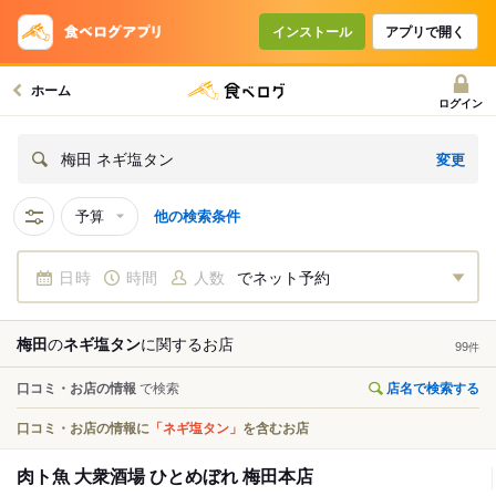
インストール
アプリで開く
ホーム
ログイン
変更
梅田 ネギ塩タン
予算
他の検索条件
日時
時間
人数
でネット予約
梅田
の
ネギ塩タン
に関する
お店
99
件
口コミ・お店の情報
で検索
店名で検索する
口コミ・お店の情報に
「ネギ塩タン」
を含むお店
肉ト魚 大衆酒場 ひとめぼれ 梅田本店