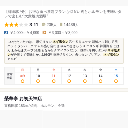
【梅田駅7分】お得な食べ放題プランも◎旨い肉とホルモンを美味いタ
レで楽しむ"大衆焼肉酒場"
3.11
235
14439
人
人
￥4,000～￥4,999
￥3,000～￥3,999
...いただいたのは、 厚切りタン
ネギ塩タン
和牛炙りユッケ 新鮮ハツ刺し 月見
ハラミ タンバーグ ナムル盛り合わせ やみつききゅうり エリンギ 韓国海苔 ごは
ん わかたまスープ 冷麺 もなか付きアイス(バニラ、抹茶) 厚切りタンや
ネギ塩タ
ン
が分厚くて美味しか...2,980円 ※厚切りタン、希少タンブリアン、
ネギ塩タン
カルビ...
日
月
火
水
木
金
土
空席
9
10
11
12
13
14
15
8
/
情報
榮華亭 お初天神店
東梅田駅 183m / 焼肉、ホルモン、冷麺