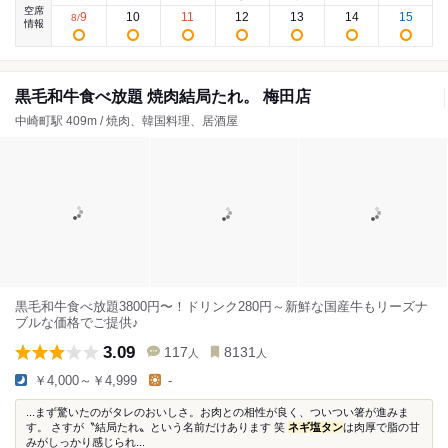
空席
9
10
11
12
13
14
15
8
/
情報
黒毛和牛食べ放題 焼肉結局たれ。 梅田店
中崎町駅 409m / 焼肉、韓国料理、居酒屋
黒毛和牛食べ放題3800円〜！ドリンク280円～新鮮な国産牛もリーズナ
ブルな価格でご提供♪
3.09
117
8131
人
人
￥4,000～￥4,999
-
...まず驚いたのがタレのおいしさ。お肉との相性が良く、ついつい箸が進みま
す。 さすが〝結局たれ〟という名前だけあります 笑
ネギ塩タン
は肉厚で脂の甘
みがしっかり感じられ...