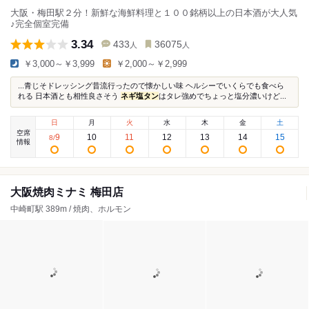
大阪・梅田駅２分！新鮮な海鮮料理と１００銘柄以上の日本酒が大人気
♪完全個室完備
3.34
433
36075
人
人
￥3,000～￥3,999
￥2,000～￥2,999
...青じそドレッシング昔流行ったので懐かしい味 ヘルシーでいくらでも食べら
れる 日本酒とも相性良さそう
ネギ塩タン
はタレ強めでちょっと塩分濃いけど...
日
月
火
水
木
金
土
空席
9
10
11
12
13
14
15
8
/
情報
大阪焼肉ミナミ 梅田店
中崎町駅 389m / 焼肉、ホルモン