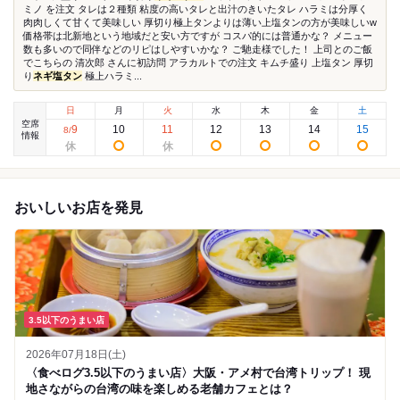
ミノ を注文 タレは２種類 粘度の高いタレと出汁のきいたタレ ハラミは分厚く
肉肉しくて甘くて美味しい 厚切り極上タンよりは薄い上塩タンの方が美味しいw
価格帯は北新地という地域だと安い方ですが コスパ的には普通かな？ メニュー
数も多いので同伴などのリピはしやすいかな？ ご馳走様でした！ 上司とのご飯
でこちらの 清次郎 さんに初訪問 アラカルトでの注文 キムチ盛り 上塩タン 厚切
り
ネギ塩タン
極上ハラミ...
日
月
火
水
木
金
土
空席
9
10
11
12
13
14
15
8
/
情報
おいしいお店を発見
3.5以下のうまい店
2026年07月18日(土)
〈食べログ3.5以下のうまい店〉大阪・アメ村で台湾トリップ！ 現
地さながらの台湾の味を楽しめる老舗カフェとは？