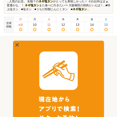
...人気のお店。 名物？の
ネギ塩タン
がとっても美味しかった！ それ以外はまぁ
普通かな、！
ネギ塩タン
また食べに行きたい〜 大阪梅田の焼肉といえば！...■特
上塩タン ■塩タン ■うちだ特製にんにくタン ■
ネギ塩タン
...
日
月
火
水
木
金
土
空席
9
10
11
12
13
14
15
8
/
情報