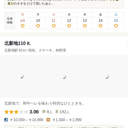
タン
のネギをどけて焼いたあと...
日
月
火
水
木
金
土
空席
9
10
11
12
13
14
15
8
/
情報
北新地110 it.
北新地駅 81m / 焼肉、ステーキ、肉料理
北新地で、和牛ヘレを味わう特別なひとときを。
3.06
8
192
人
人
￥10,000～￥14,999
￥1,000～￥1,999