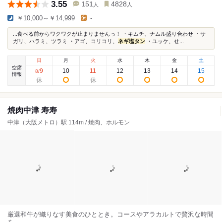
3.55
151
4828
人
人
￥10,000～￥14,999
-
...食べる前からワクワクが止まりませんっ！ ・キムチ、ナムル盛り合わせ ・サ
ガリ、ハラミ、ツラミ ・アゴ、コリコリ、
ネギ塩タン
・ユッケ、せ...
日
月
火
水
木
金
土
空席
9
10
11
12
13
14
15
8
/
情報
焼肉中津 寿寿
中津（大阪メトロ）駅 114m / 焼肉、ホルモン
厳選和牛が織りなす美食のひととき。コースやアラカルトで贅沢な時間