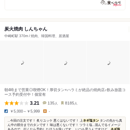
炭火焼肉 しんちゃん
中崎町駅 370m / 焼肉、韓国料理、居酒屋
朝4時まで営業◎喫煙OK！厚切タン×ハラミが絶品の焼肉店♪飲み放題コ
ース予約受付中！個室有
3.21
135
8185
人
人
￥5,000～￥5,999
-
...今回の注文です！ 炙りユッケ 悪くはないです！ 上
ネギ塩タン
タンの先から真
ん中の部分までのタンです！ 味は悪くないです！ ツラミ塩...混んでるイメージ
あるので、行くなら予約したほうが良いです。 いつも思うんですけど、
ネギ塩