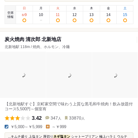
日
月
火
水
木
金
土
空席
9
10
11
12
13
14
15
8
/
情報
炭火焼肉 清次郎 北新地店
北新地駅 118m / 焼肉、ホルモン、冷麺
【北新地駅すぐ】京町家空間で味わう上質な黒毛和牛焼肉！飲み放題付
コース5,500円～個室有
3.42
347
33870
人
人
￥5,000～￥5,999
～￥999
...キムチ盛り 上塩タン 厚切り
ネギ塩タン
シャトーブリアン 極上ハラミ ウルテ