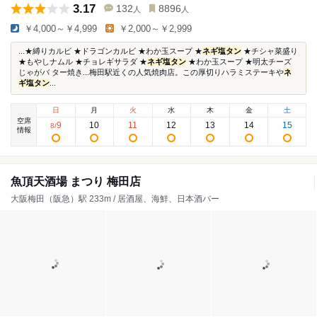
3.17
132
8896
人
人
￥4,000～￥4,999
￥2,000～￥2,999
...★縛りカルビ ★ドラゴンカルビ ★わか玉スープ ★
ネギ塩タン
★チシャ菜盛り
★もやしナムル ★チョレギサラダ ★
ネギ塩タン
★わか玉スープ ★明太チーズ
じゃがバ ター焼き...梅田駅近くの人気焼肉店。この厚切りハラミステーキや
ネ
ギ塩タン
...
日
月
火
水
木
金
土
空席
9
10
11
12
13
14
15
8
/
情報
魚頂天酒場 まつり 梅田店
大阪梅田（阪急）駅 233m / 居酒屋、海鮮、日本酒バー