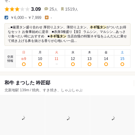
を。
3.09
25
1519
人
人
￥6,000～￥7,999
-
...■厳選タン盛り合わせ 厚切り上タン、薄切り上タン、
ネギ塩タン
がついたお得
なセット お食事始めに是非 ■赤身3種盛り【並】 ラムシン、マルシン...あっさ
り食べたい時におすすめ ■
ネギ塩タン
当店自慢の特製ネギ塩をふんだんに乗せ
て焼き上げる鼻を抜ける香りが心地いい一品...
日
月
火
水
木
金
土
空席
9
10
11
12
13
14
15
8
/
情報
和牛 まつした 吟匠邸
北新地駅 139m / 焼肉、すき焼き、しゃぶしゃぶ