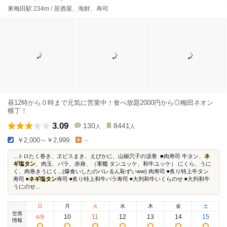
東梅田駅 234m / 居酒屋、海鮮、寿司
昼12時から０時まで元気に営業中！食べ放題2000円から◎梅田ネオン
横丁！
3.09
130
8441
人
人
￥2,000～￥2,999
-
...トロたく巻き、ヱビスまき、えびかに、山椒穴子の涙巻 ⁡ ■肉寿司 牛タン、
ネ
ギ塩タン
、肉玉、バラ、赤身、（軍艦 タンユッケ、和牛ユッケ） にくら、うに
く、肉巻きうにく...(爆食いしたのバレるん恥ずいww) 肉寿司 ◾️炙り特上牛タン
寿司 ◾️
ネギ塩タン
寿司 ◾️炙り特上和牛バラ寿司 ◾️大判和牛いくらのせ ◾️大判和牛
うにのせ...
日
月
火
水
木
金
土
空席
9
10
11
12
13
14
15
8
/
情報