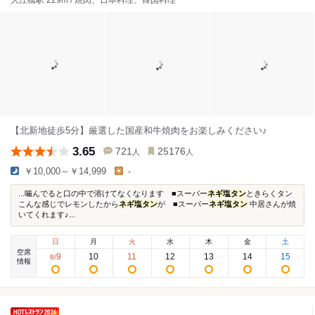
大江橋駅 229m / 焼肉、日本料理、韓国料理
【北新地徒歩5分】厳選した国産和牛焼肉をお楽しみください♪
3.65
721
25176
人
人
￥10,000～￥14,999
-
...噛んでると口の中で溶けてなくなります ■スーパー
ネギ塩タン
ときらくタン
こんな感じでレモンしたから
ネギ塩タン
が ■スーパー
ネギ塩タン
中居さんが焼
いてくれます♪...
日
月
火
水
木
金
土
空席
9
10
11
12
13
14
15
8
/
情報