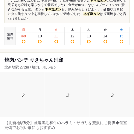
...ナムル盛り合わせは キムチ4種、ナムル4種‼︎ 塩タンと
ネギ塩タン
の二種盛りで
見栄えも◎味も柔らかくて最高でした♪...食欲がmaxになり スプーンユッケに驚
きながらも舌鼓。 タンも
ネギ塩タン
も、厚みがちょうどよく、...価格や場所的
にタン元やタン中を期待していたので残念でした。
ネギ塩タン
は片面焼きでと言
われましたが...
日
月
火
水
木
金
土
空席
9
10
11
12
13
14
15
8
/
情報
焼肉パンチ りきちゃん別邸
北新地駅 272m / 焼肉、ホルモン
【北新地駅5分】厳選黒毛和牛のハラミ・サガリを贅沢にご提供◆個室
完備でお祝い事にもおすすめ