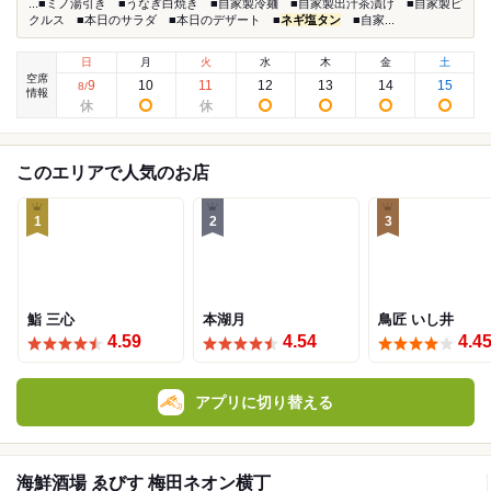
...■ミノ湯引き ■うなぎ白焼き ■自家製冷麺 ■自家製出汁茶漬け ■自家製ピ
クルス ■本日のサラダ ■本日のデザート ■
ネギ塩タン
■自家...
日
月
火
水
木
金
土
空席
9
10
11
12
13
14
15
8
/
情報
このエリアで人気のお店
1
2
3
鮨 三心
本湖月
鳥匠 いし井
4.59
4.54
4.4
アプリに切り替える
海鮮酒場 ゑびす 梅田ネオン横丁