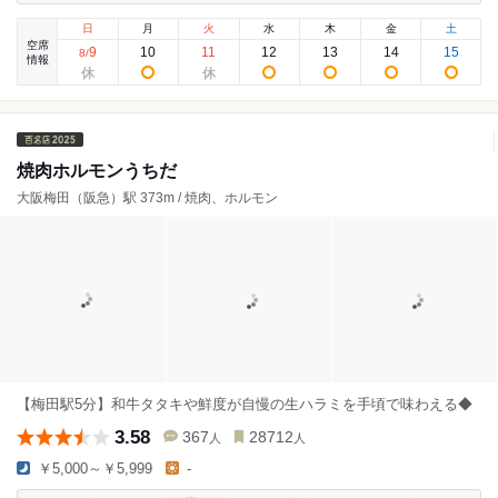
日
月
火
水
木
金
土
空席
9
10
11
12
13
14
15
8
/
情報
焼肉ホルモンうちだ
大阪梅田（阪急）駅 373m / 焼肉、ホルモン
【梅田駅5分】和牛タタキや鮮度が自慢の生ハラミを手頃で味わえる◆
3.58
367
28712
人
人
￥5,000～￥5,999
-