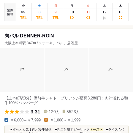
金
土
日
月
火
水
木
空席
7
8
9
10
11
12
13
8
/
情報
肉バル DENNER-ROIN
大阪上本町駅 347m / ステーキ、バル、居酒屋
【上本町駅3分】備前牛シャトーブリアンが驚愕3,280円！肉汁溢れる和
牛100％ハンバーグ
3.31
120
5523
人
人
￥6,000～￥7,999
￥1,000～￥1,999
...■ずっと人気！肉バル牛雑炊 ■丸ごと潰すガーリック
トースト
■ライス / バ