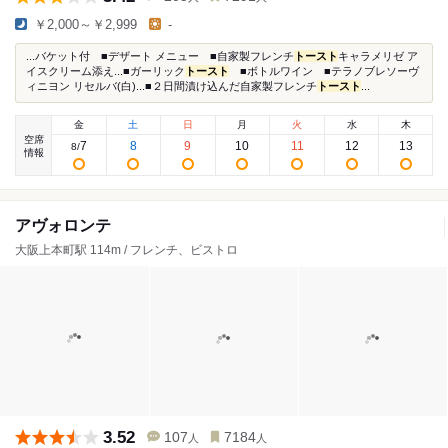
￥2,000～￥2,999
-
...バケット付 ■デザート メニュー ■自家製フレンチ
トースト
キャラメリゼ ア
イスクリーム添え...■ガーリック
トースト
■ボトルワイン ■テラノブレソーヴ
ィニヨン リセルバ(白)...■２日間漬け込んだ自家製フレンチ
トースト
...
金
土
日
月
火
水
木
空席
7
8
9
10
11
12
13
8
/
情報
アヴォロンテ
大阪上本町駅 114m / フレンチ、ビストロ
3.52
107
7184
人
人