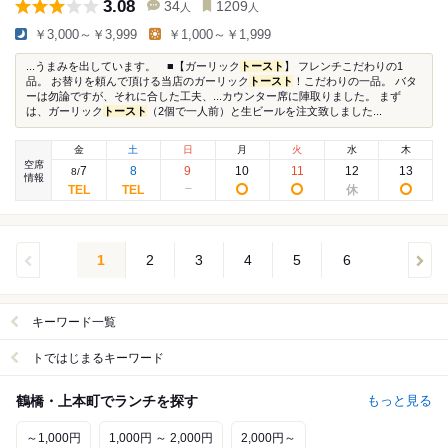
3.08
34
1209
人
人
￥3,000～￥3,999
￥1,000～￥1,999
...うまみを出しています。 ■【ガーリック
トースト
】 フレンチこだわりの1
品。 お替りを頼んで頂ける当店のガーリック
トースト
！こだわりの一品。 バタ
ーは勿論ですが、それに合した工夫、...カウンター席に陣取りました。 まず
は、ガーリック
トースト
（2個で一人前）と生ビールを注文致しました...
金
土
日
月
火
水
木
空席
7
8
9
10
11
12
13
8
/
情報
1
2
3
4
5
6
キーワード一覧
トではじまるキーワード
鶴橋・上本町でランチを探す
もっと見る
～1,000円
1,000円 ～ 2,000円
2,000円～