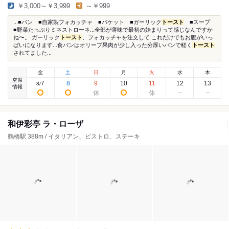
￥3,000～￥3,999
～￥999
...■パン ■自家製フォカッチャ ■バケット ■ガーリック
トースト
■スープ
■野菜たっぷりミネストローネ...全部が薄味で最初の始まりって感じなんですか
ね〜。 ガーリック
トースト
、フォカッチャを注文して これだけでもお腹がいっ
ぱいになります...食パンはオリーブ果肉が少し入った分厚いパンで軽く
トースト
されてました...
金
土
日
月
火
水
木
空席
7
8
9
10
11
12
13
8
/
情報
和伊彩亭 ラ・ローザ
鶴橋駅 388m / イタリアン、ビストロ、ステーキ