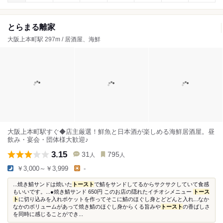
とらまる離家
大阪上本町駅 297m / 居酒屋、海鮮
大阪上本町駅すぐ◆店主厳選！鮮魚と日本酒が楽しめる海鮮居酒屋。昼
飲み・宴会・団体様大歓迎♪
3.15
31
795
人
人
￥3,000～￥3,999
-
...焼き鯖サンドは焼いた
トースト
で鯖をサンドしてるからサクサクしていて食感
もいいです。...●焼き鯖サンド 650円 このお店の隠れたイチオシメニュー
トース
ト
に切り込みを入れポケットを作ってそこに鯖のほぐし身とどどんと入れ...なか
なかのボリュームがあって焼き鯖のほぐし身からくる旨みや
トースト
の香ばしさ
を同時に感じることができ...