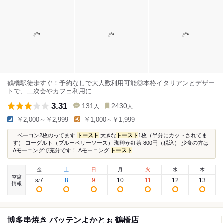
鶴橋駅徒歩すぐ！予約なしで大人数利用可能◎本格イタリアンとデザー
トで、二次会やカフェ利用に
3.31
131
2430
人
人
￥2,000～￥2,999
￥1,000～￥1,999
...ベーコン2枚のってます
トースト
大きな
トースト
1枚（半分にカットされてま
す） ヨーグルト（ブルーベリーソース） 珈琲か紅茶 800円（税込） 少食の方は
Aモーニングで充分です！ Aモーニング
トースト
...
金
土
日
月
火
水
木
空席
7
8
9
10
11
12
13
8
/
情報
博多串焼き バッテンよかとぉ 鶴橋店