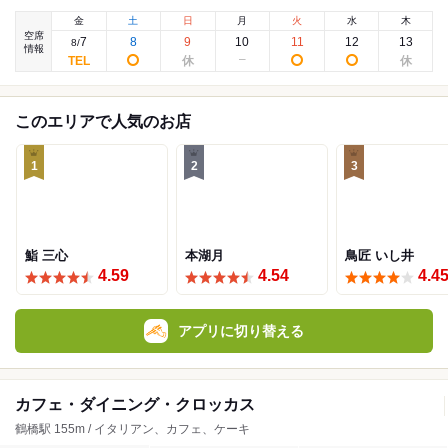
金
土
日
月
火
水
木
空席
7
8
9
10
11
12
13
8
/
情報
このエリアで人気のお店
1
2
3
鮨 三心
本湖月
鳥匠 いし井
4.59
4.54
4.4
アプリに切り替える
カフェ・ダイニング・クロッカス
鶴橋駅 155m / イタリアン、カフェ、ケーキ