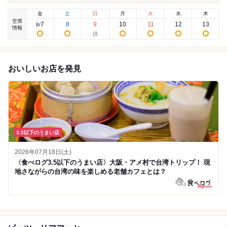
金
土
日
月
火
水
木
空席
7
8
9
10
11
12
13
8
/
情報
おいしいお店を発見
3.5以下のうまい店
2026年07月18日(土)
〈食べログ3.5以下のうまい店〉大阪・アメ村で台湾トリップ！ 現
地さながらの台湾の味を楽しめる老舗カフェとは？