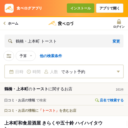
インストール
アプリで開く
ホーム
ログイン
変更
鶴橋・上本町 トースト
予算
他の検索条件
日時
時間
人数
でネット予約
鶴橋・上本町
の
トースト
に関する
お店
161
件
口コミ・お店の情報
で検索
店名で検索する
口コミ・お店の情報に
「トースト」
を含むお店
上本町和食居酒屋 きらくや五十鈴 ハイハイタウ