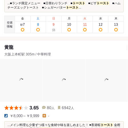
...■ランチ限定メニュー ■日替わりランチ ■
トースト
■ピザ
トースト
■ハム
チーズエッグトースト ■シュガーバター
トースト
...
金
土
日
月
火
水
木
空席
7
8
9
10
11
12
13
8
/
情報
黄龍
大阪上本町駅 305m / 中華料理
3.65
80
6942
人
人
￥8,000～￥9,999
-
...メイン料理も少量ずつ様々な食材や味を楽しめました！ ◾香港蝦
トースト
金柑