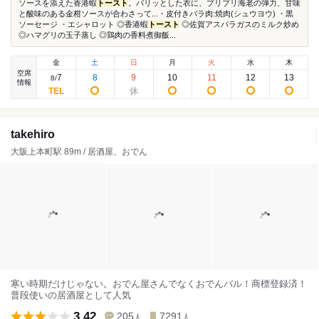
ソースを添えた香港蝦
トースト
。パリッとした衣に、プリプリ海老の弾力、甘味
と酸味のある金柑ソースが合わさって...・皮付きバラ肉:焼肉(シュウヨウ) ・黒
ソーセージ ・エシャロット ◎香港蝦
トースト
◎佐賀アスパラガスのミルク炒め
◎ハマグリの玉子蒸し ◎鶏肉の香料煮御飯...
金
土
日
月
火
水
木
空席
7
8
9
10
11
12
13
8
/
情報
takehiro
大阪上本町駅 89m / 居酒屋、おでん
寒い時期だけじゃない。おでん屋さんでなくおでんバル！商標登録済！
普段使いの居酒屋として人気
3.42
205
7291
人
人