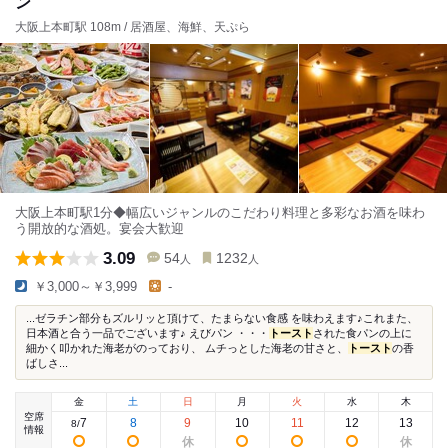
ン
大阪上本町駅 108m / 居酒屋、海鮮、天ぷら
大阪上本町駅1分◆幅広いジャンルのこだわり料理と多彩なお酒を味わ
う開放的な酒処。宴会大歓迎
3.09
54
1232
人
人
￥3,000～￥3,999
-
...ゼラチン部分もズルリッと頂けて、たまらない食感 を味わえます♪これまた、
日本酒と合う一品でございます♪ えびパン ・・・
トースト
された食パンの上に
細かく叩かれた海老がのっており、 ムチっとした海老の甘さと、
トースト
の香
ばしさ...
金
土
日
月
火
水
木
空席
7
8
9
10
11
12
13
8
/
情報