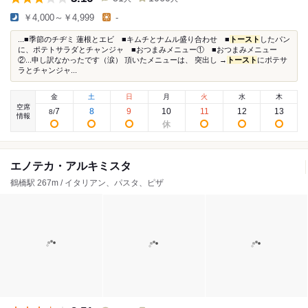
￥4,000～￥4,999
-
...■季節のチヂミ 蓮根とエビ ■キムチとナムル盛り合わせ ■
トースト
したパン
に、ポテトサラダとチャンジャ ■おつまみメニュー① ■おつまみメニュー
②...申し訳なかったです（涙） 頂いたメニューは、 突出し →
トースト
にポテサ
ラとチャンジャ...
金
土
日
月
火
水
木
空席
7
8
9
10
11
12
13
8
/
情報
エノテカ・アルキミスタ
鶴橋駅 267m / イタリアン、パスタ、ピザ