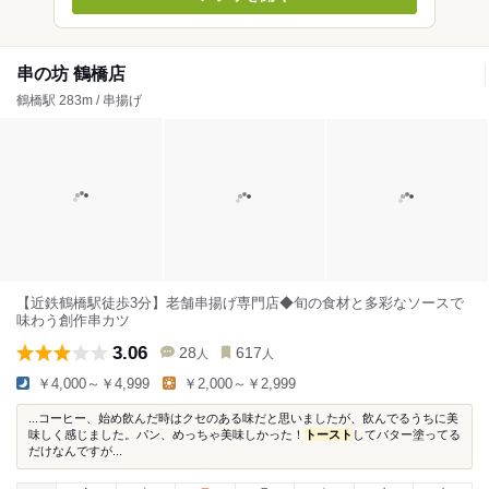
串の坊 鶴橋店
鶴橋駅 283m / 串揚げ
【近鉄鶴橋駅徒歩3分】老舗串揚げ専門店◆旬の食材と多彩なソースで
味わう創作串カツ
3.06
28
617
人
人
￥4,000～￥4,999
￥2,000～￥2,999
...コーヒー、始め飲んだ時はクセのある味だと思いましたが、飲んでるうちに美
味しく感じました。パン、めっちゃ美味しかった！
トースト
してバター塗ってる
だけなんですが...