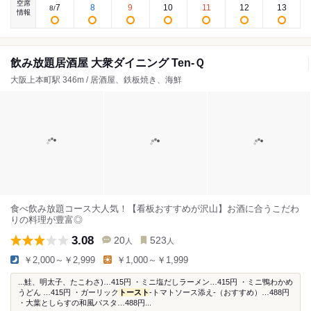
空席
7
8
9
10
11
12
13
8
/
情報
飲み放題居酒屋 大衆ダイニング Ten-Ｑ
大阪上本町駅 346m / 居酒屋、鉄板焼き、海鮮
食べ飲み放題コース大人気！【看板おすすめが沢山】お酒に合うこだわ
りの料理が豊富◎
3.08
20
523
人
人
￥2,000～￥2,999
￥1,000～￥1,999
...鮭、明太子、たこわさ)…415円 ・ミニ塩だしラーメン…415円 ・ミニ鴨わかめ
うどん …415円 ・ガーリック
トースト
-トマトソース添え-（おすすめ）…488円
・大葉としらすの和風パスタ…488円...