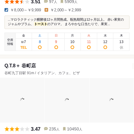
3.51
97
5909
人
人
￥8,000～￥9,999
￥2,000～￥2,999
...マロラクティック醗酵後12ヶ月間熟成。瓶熟期間は12ヶ月以上。 赤い果実の
ジャムやプラム、
トースト
のアロマ。 まろやかな口当たりで、果実...
金
土
日
月
火
水
木
空席
7
8
9
10
11
12
13
8
/
情報
Q.T.8＋ 谷町店
谷町九丁目駅 91m / イタリアン、カフェ、ピザ
3.47
235
10450
人
人