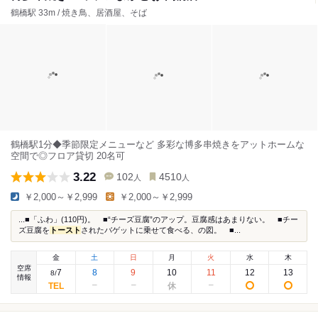
鶴橋駅 33m / 焼き鳥、居酒屋、そば
鶴橋駅1分◆季節限定メニューなど 多彩な博多串焼きをアットホームな
空間で◎フロア貸切 20名可
3.22
102
4510
人
人
￥2,000～￥2,999
￥2,000～￥2,999
...■「ふわ」(110円)。 ■“チーズ豆腐”のアップ。豆腐感はあまりない。 ■チー
ズ豆腐を
トースト
されたバゲットに乗せて食べる、の図。 ■...
金
土
日
月
火
水
木
空席
7
8
9
10
11
12
13
8
/
情報