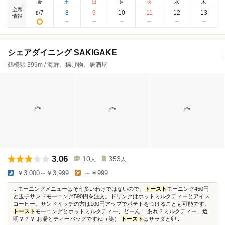
金
土
日
月
火
水
木
空席
7
8
9
10
11
12
13
8
/
情報
シェアダイニング SAKIGAKE
鶴橋駅 399m / 海鮮、揚げ物、居酒屋
3.06
10
353
人
人
￥3,000～￥3,999
～￥999
...モーニングメニューはそう多いわけではないので、
トースト
モーニング450円
と玉子サンドモーニング590円を注文。ドリンクはホットミルクティーとアイス
コーヒー。サンドイッチの方は100円アップでポテトをつけることも可能です。
トースト
モーニングとホットミルクティー、どーん！ あれ？ミルクティー、透
明？？？ お湯とティーバッグですね（笑）
トースト
はサラダと卵...