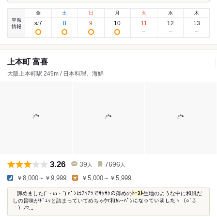
金
土
日
月
火
水
木
空席
7
8
9
10
11
12
13
8
/
情報
上本町 富喜
大阪上本町駅 249m / 日本料理、海鮮
3.26
39
7696
人
人
￥8,000～￥9,999
￥5,000～￥5,999
...諦めました(´・ω・`) ﾊﾟﾝはｱﾂｱﾂでｻｸｻｸの薄めの
ﾄｰｽﾄ
生地のような中に和風だ
しの旨味がｷﾞｭｯと詰まっていてめちゃｳﾏ和ｶﾚｰﾊﾟﾝになっていましたヽ（○´３
｀）ﾉ♡...