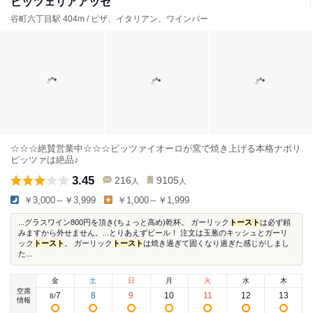
ピッツェリアアッセ
谷町六丁目駅 404m / ピザ、イタリアン、ワインバー
☆☆☆絶賛営業中☆☆☆ピッツァイオーロが窯で焼き上げる本格ナポリ
ピッツァは絶品♪
3.45
216
9105
人
人
￥3,000～￥3,999
￥1,000～￥1,999
...グラスワイン800円を頂き(ちょっと高め)乾杯。 ガーリック
トースト
は必ず頼
みますから外せません。...とりあえずビール！ 注文は玉葱のキッシュとガーリ
ック
トースト
。 ガーリック
トースト
は焼き過ぎて固くなり過ぎた感じがしまし
た...
金
土
日
月
火
水
木
空席
7
8
9
10
11
12
13
8
/
情報