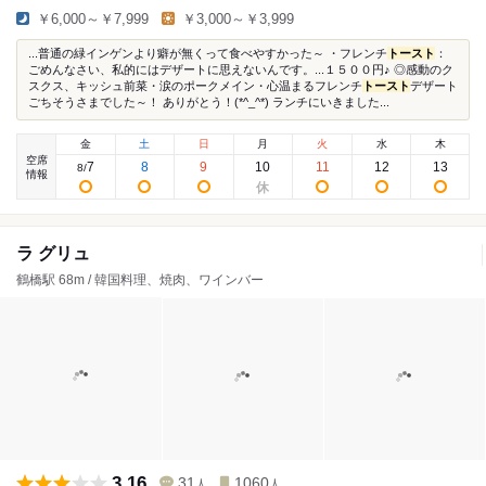
￥6,000～￥7,999
￥3,000～￥3,999
...普通の緑インゲンより癖が無くって食べやすかった～ ・フレンチ
トースト
：
ごめんなさい、私的にはデザートに思えないんです。...１５００円♪ ◎感動のク
スクス、キッシュ前菜・涙のポークメイン・心温まるフレンチ
トースト
デザート
ごちそうさまでした～！ ありがとう！(*^_^*) ランチにいきました...
金
土
日
月
火
水
木
空席
7
8
9
10
11
12
13
8
/
情報
ラ グリュ
鶴橋駅 68m / 韓国料理、焼肉、ワインバー
3.16
31
1060
人
人