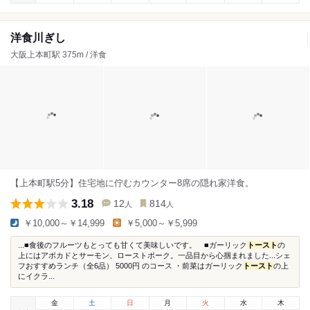
洋食川ぎし
大阪上本町駅 375m / 洋食
【上本町駅5分】住宅地に佇むカウンター8席の隠れ家洋食。
3.18
12
814
人
人
￥10,000～￥14,999
￥5,000～￥5,999
...■食後のフルーツもとっても甘くて美味しいです。 ■ガーリック
トースト
の
上にはアボカドとサーモン、ローストポーク。一品目から心掴まれました...シェ
フおすすめランチ（全6品） 5000円 のコース ・前菜はガーリック
トースト
の上
にイクラ...
金
土
日
月
火
水
木