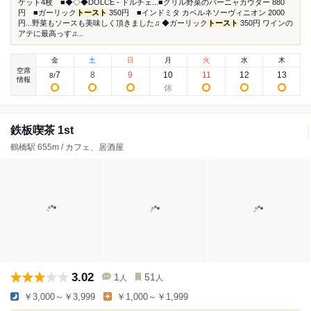
ケット4枚 ■◆◇◆DOLCE - ドルチェ...■グリル野菜のバーニャカウダー 880
円 ■ガーリック
トースト
350円 ■インドミタ カベルネソーヴィニオン 2000
円...野菜もソースも美味しく頂きました♫ ◆ガーリック
トースト
350円 ワインの
アテに最高っす♫...
金
土
日
月
火
水
木
空席
7
8
9
10
11
12
13
8
/
情報
鉄板喫茶 1st
鶴橋駅 655m / カフェ、居酒屋
3.02
1
51
人
人
￥3,000～￥3,999
￥1,000～￥1,999