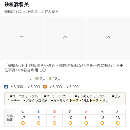
鉄板酒場 美
鶴橋駅 321m / 居酒屋、お好み焼き
【鶴橋駅3分】鉄板焼きや沖縄・韓国の多彩な料理を一度に味わえる◆
仕事帰りや宴会利用に◎
-
2
18
人
人
￥3,000～￥3,999
￥3,000～￥3,999
...■ゴーヤチャンプルー ■フーチャンプルー ■そうめんチャンプルー ■ヒラ
ヤーチー ■グルクン塩焼き ■ガーリック
トースト
/明太
トースト
各...
金
土
日
月
火
水
木
空席
7
8
9
10
11
12
13
8
/
情報