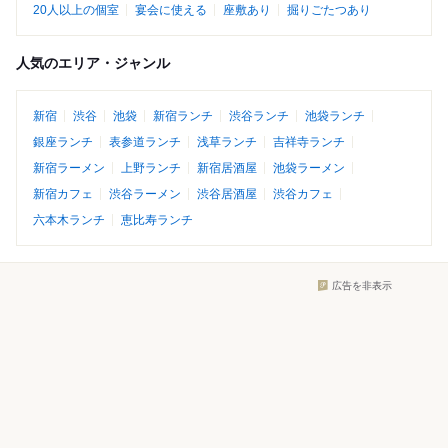
20人以上の個室
宴会に使える
座敷あり
掘りごたつあり
人気のエリア・ジャンル
新宿
渋谷
池袋
新宿ランチ
渋谷ランチ
池袋ランチ
銀座ランチ
表参道ランチ
浅草ランチ
吉祥寺ランチ
新宿ラーメン
上野ランチ
新宿居酒屋
池袋ラーメン
新宿カフェ
渋谷ラーメン
渋谷居酒屋
渋谷カフェ
六本木ランチ
恵比寿ランチ
広告を非表示