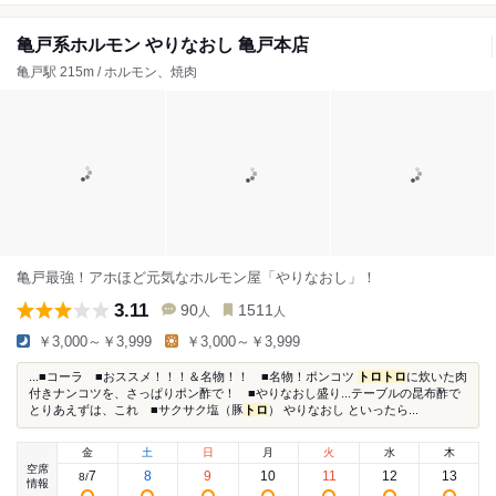
亀戸系ホルモン やりなおし 亀戸本店
亀戸駅 215m / ホルモン、焼肉
亀戸最強！アホほど元気なホルモン屋「やりなおし」！
3.11
90
1511
人
人
￥3,000～￥3,999
￥3,000～￥3,999
...■コーラ ■おススメ！！！＆名物！！ ■名物！ポンコツ
トロ
トロ
に炊いた肉
付きナンコツを、さっぱりポン酢で！ ■やりなおし盛り...テーブルの昆布酢で
とりあえずは、これ ■サクサク塩（豚
トロ
） やりなおし といったら...
金
土
日
月
火
水
木
空席
7
8
9
10
11
12
13
8
/
情報