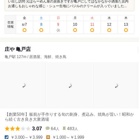
い出し訪問 元はらーめん屋の居抜きですが亀戸にしてはなかなか小洒落た店内
お通しもおしゃれな感じ・シュー生地にバジルのクリームが入っていました...
金
土
日
月
火
水
木
空席
7
8
9
10
11
12
13
8
/
情報
庄や 亀戸店
亀戸駅 127m / 居酒屋、海鮮、焼き鳥
【創業50年】板前が手作りする旬の刺身、煮込み、焼鳥が旨い！昭和か
ら続く古き良き大衆酒場
3.07
64
483
人
人
￥3,000～￥3,999
￥1,000～￥1,999