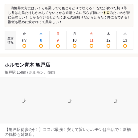
...海鮮丼の方にはいくらも乗ってて色とりどりで映える！ ななが食べた切り落
し丼はお魚だけしか出してないさかな道場さんに劣らず特に中
トロ
みたいのが特
に美味しい！ しかも付け合せがたくあんの細切りだからとろたく丼にもできる‼️
酢飯も硬めに炊かれてて美味しい！...
金
土
日
月
火
水
木
空席
7
8
9
10
11
12
13
8
/
情報
ホルモン青木 亀戸店
亀戸駅 158m / ホルモン、焼肉
【亀戸駅徒歩2分！】コスパ最強！安くて旨いホルモンは当店で！新橋
の鶴松も姉妹店。