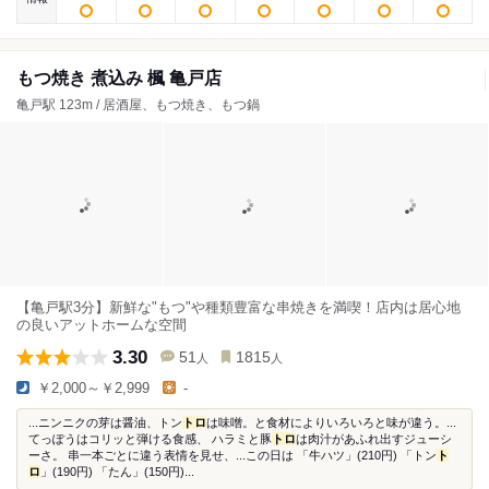
もつ焼き 煮込み 楓 亀戸店
亀戸駅 123m / 居酒屋、もつ焼き、もつ鍋
【亀戸駅3分】新鮮な"もつ"や種類豊富な串焼きを満喫！店内は居心地
の良いアットホームな空間
3.30
51
1815
人
人
￥2,000～￥2,999
-
...ニンニクの芽は醤油、トン
トロ
は味噌。と食材によりいろいろと味が違う。...
てっぽうはコリッと弾ける食感、 ハラミと豚
トロ
は肉汁があふれ出すジューシ
ーさ。 串一本ごとに違う表情を見せ、...この日は 「牛ハツ」(210円) 「トン
ト
ロ
」(190円) 「たん」(150円)...