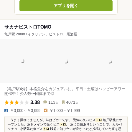
アプリを開く
サカナビストロTOMO
亀戸駅 288m / イタリアン、ビストロ、居酒屋
【亀戸駅4分】本格魚介をカジュアルに。平日・土曜はハッピーアワー
開催中！少人数〜団体まで◎
3.38
113
4071
人
人
￥3,000～￥3,999
￥1,000～￥1,999
...うまく撮れてませんが、味はピカ一です。 元気の良いビス
トロ
亀戸駅北にオ
ープンした、魚をメインで扱うビス
トロ
。 魚に自信ありということで、カルパ
ッチョ...小洒落た魚ビス
トロ
以前に知り合いが良かったと投稿していた事を思