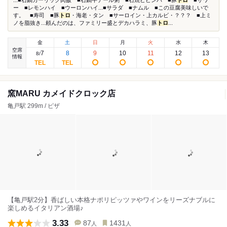
...■石鍋ガーリック肉飯 ■石鍋牛テール粥 ■石焼ビビンバ ■豚
トロ
■サワ
ー ■レモンハイ ■ウーロンハイ...■サラダ ■ナムル ■この豆腐美味しいで
す。 ■寿司 ■豚
トロ
・海老・タン ■サーロイン・上カルビ・？？？ ■上ミ
ノを脂抜き...頼んだのは、ファミリー盛とデカハラミ、豚
トロ
...
金
土
日
月
火
水
木
空席
7
8
9
10
11
12
13
8
/
情報
窯MARU カメイドクロック店
亀戸駅 299m / ピザ
【亀戸駅2分】香ばしい本格ナポリピッツァやワインをリーズナブルに
楽しめるイタリアン酒場♪
3.33
87
1431
人
人