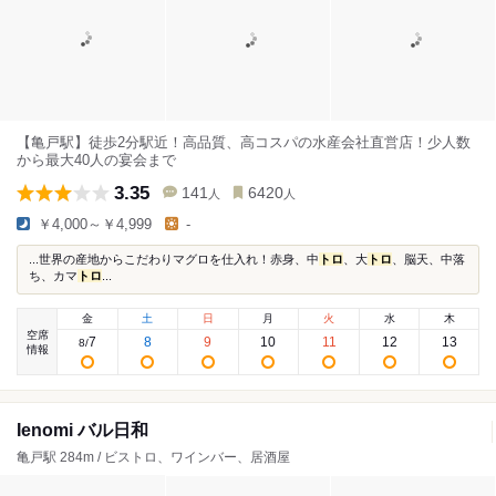
【亀戸駅】徒歩2分駅近！高品質、高コスパの水産会社直営店！少人数
から最大40人の宴会まで
3.35
141
6420
人
人
￥4,000～￥4,999
-
...世界の産地からこだわりマグロを仕入れ！赤身、中
トロ
、大
トロ
、脳天、中落
ち、カマ
トロ
...
金
土
日
月
火
水
木
空席
7
8
9
10
11
12
13
8
/
情報
Ienomi バル日和
亀戸駅 284m / ビストロ、ワインバー、居酒屋