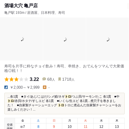
酒場大穴 亀戸店
亀戸駅 193m / 居酒屋、日本料理、寿司
寿司を片手に粋なチョイ飲み！寿司、串焼き、おでんをツマんで大衆価
格◎戦！！
3.22
68
1718
人
人
￥2,000～￥2,999
-
...各1貫 ■タイ/あじ/こはだ/シメ鯖/ネギ
トロ
/つぶ貝/サーモン/たこ 各1貫 ■中
トロ
/赤貝/ホタテ/すしエビ 各1貫 ■いくら/生エビ 各1貫...煮穴子を巻きまし
た！ ■自家製チャーシューエッグ
トロ
トロに煮込んだ自家製チャーシューをお
楽しみください！...
金
土
日
月
火
水
木
空席
7
8
9
10
11
12
13
8
/
情報