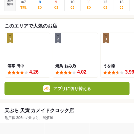
空席
7
8
9
10
11
12
13
8
/
情報
このエリアで人気のお店
1
2
3
酒亭 田中
焼鳥 おみ乃
うを徳
4.26
4.02
3.9
アプリに切り替える
天ぷら 天寅 カメイドクロック店
亀戸駅 306m / 天ぷら、居酒屋