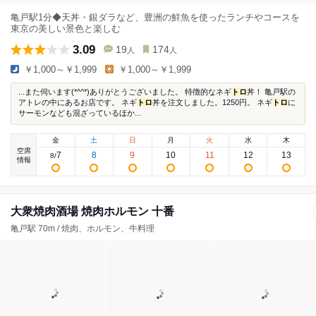
亀戸駅1分◆天丼・銀ダラなど、豊洲の鮮魚を使ったランチやコースを
東京の美しい景色と楽しむ
3.09
19
174
人
人
￥1,000～￥1,999
￥1,000～￥1,999
...また伺います(*^^*)ありがとうございました。 特徴的なネギ
トロ
丼！ 亀戸駅の
アトレの中にあるお店です。 ネギ
トロ
丼を注文しました。1250円。 ネギ
トロ
に
サーモンなども混ざっているほか...
金
土
日
月
火
水
木
空席
7
8
9
10
11
12
13
8
/
情報
大衆焼肉酒場 焼肉ホルモン 十番
亀戸駅 70m / 焼肉、ホルモン、牛料理