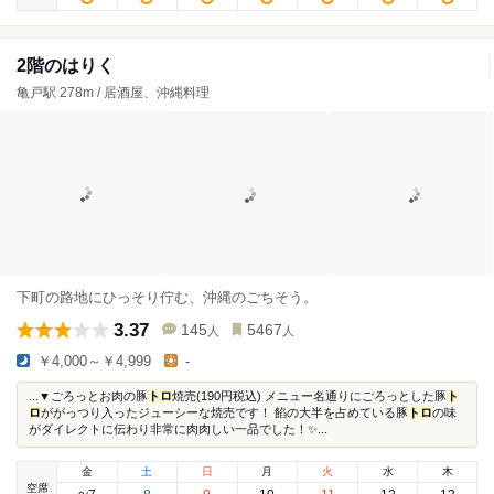
2階のはりく
亀戸駅 278m / 居酒屋、沖縄料理
下町の路地にひっそり佇む、沖縄のごちそう。
3.37
145
5467
人
人
￥4,000～￥4,999
-
...▼ごろっとお肉の豚
トロ
焼売(190円税込) メニュー名通りにごろっとした豚
ト
ロ
ががっつり入ったジューシーな焼売です！ 餡の大半を占めている豚
トロ
の味
がダイレクトに伝わり非常に肉肉しい一品でした！✨...
金
土
日
月
火
水
木
空席