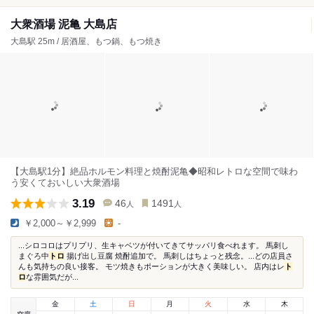
大衆酒場 泥亀 大島店
大島駅 25m / 居酒屋、もつ鍋、もつ焼き
【大島駅1分】絶品ホルモン料理と焼酎泥亀◆昭和レトロな空間で味わ
う安くておいしい大衆酒場
3.19
46
1491
人
人
￥2,000～￥2,999
-
...シロコロはプリプリ、生キャベツが付いてきてサッパリ食べれます。 馬刺し
まぐろ中
トロ
揚げ出し豆腐 焼酎追加で。 馬刺しはちょっと残念。...どの店員さ
んも気持ちの良い接客。 モツ焼きもポーションが大きく美味しい。 店内はレ
ト
ロ
な雰囲気だが...
金
土
日
月
火
水
木