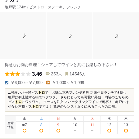
亀戸駅 174m / ビストロ、ステーキ、フレンチ
得意なお肉お料理！シェアしてワインと共にお楽しみ下さい！
3.46
253
14546
人
人
￥6,000～￥7,999
￥1,000～￥1,999
...可愛いお手軽ビス
トロ
で、お味は本格フレンチ料理♡ 誕生日ランチで利用。
亀戸は初上陸する街でワクワク、 さらにとっても可愛い外観、内装のこちらの
ビス
トロ
にワクワク。 コースを注文 スパークリングワインで乾杯！...亀戸には
少ない本格ビス
トロ
ですよ！ 亀戸のサンスト近くにあるこちらの店舗...
金
土
日
月
火
水
木
空席
7
8
9
10
11
12
13
8
/
情報