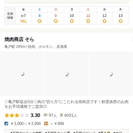
金
土
日
月
火
水
木
空席
7
8
9
10
11
12
13
8
/
情報
焼肉商店 そら
亀戸駅 285m / 焼肉、ホルモン、居酒屋
◇亀戸駅徒歩5分◇肉の“切り方”にこだわる焼肉店です！鮮度抜群のお肉
をお手頃価格でご提供◎
3.30
97
4001
人
人
￥3,000～￥3,999
～￥999