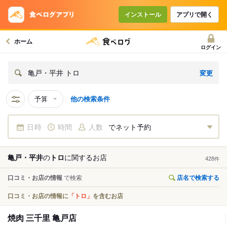
インストール
アプリで開く
ホーム
ログイン
変更
亀戸・平井 トロ
予算
他の検索条件
日時
時間
人数
でネット予約
亀戸・平井
の
トロ
に関する
お店
428
件
口コミ・お店の情報
で検索
店名で検索する
口コミ・お店の情報に
「トロ」
を含むお店
焼肉 三千里 亀戸店