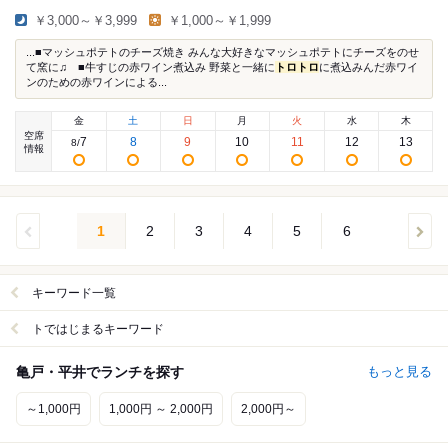
￥3,000～￥3,999
￥1,000～￥1,999
...■マッシュポテトのチーズ焼き みんな大好きなマッシュポテトにチーズをのせ
て窯に♫ ■牛すじの赤ワイン煮込み 野菜と一緒に
トロ
トロ
に煮込みんだ赤ワイ
ンのための赤ワインによる...
金
土
日
月
火
水
木
空席
7
8
9
10
11
12
13
8
/
情報
1
2
3
4
5
6
キーワード一覧
トではじまるキーワード
亀戸・平井でランチを探す
もっと見る
～1,000円
1,000円 ～ 2,000円
2,000円～