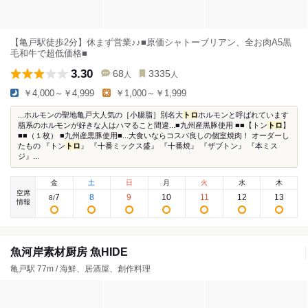
【亀戸駅徒歩2分】休まず営業♪♪■原価シャトーブリアン、全お肉A5黒
毛和牛で超低価格■
3.30
68
3335
人
人
￥4,000～￥4,999
￥1,000～￥1,999
...ホルモンの聖地亀戸大人気の［小腸脂］別名大
トロ
ホルモンと呼ばれています
脂系のホルモンが好きな人はハマること間違...■九州産黒豚使用 ■■【トン
トロ
】
■■（１枚） ■九州産黒豚使用■...大食いならコスパ良しの個室焼肉！ オーダーし
たもの 『トン
トロ
』 『十番ミックス盛』 『十番焼』 『ザブトン』 『本ミス
ジ』...
金
土
日
月
火
水
木
空席
7
8
9
10
11
12
13
8
/
情報
魚河岸素材厨房 魚HIDE
亀戸駅 77m / 海鮮、居酒屋、創作料理