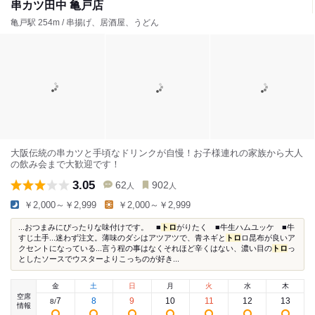
串カツ田中 亀戸店
亀戸駅 254m / 串揚げ、居酒屋、うどん
大阪伝統の串カツと手頃なドリンクが自慢！お子様連れの家族から大人
の飲み会まで大歓迎です！
3.05
62
902
人
人
￥2,000～￥2,999
￥2,000～￥2,999
...おつまみにぴったりな味付けです。 ■
トロ
がりたく ■牛生ハムユッケ ■牛
すじ土手...迷わず注文。薄味のダシはアツアツで、青ネギと
トロ
ロ昆布が良いア
クセントになっている...言う程の事はなくそれほど辛くはない、濃い目の
トロ
っ
としたソースでウスターよりこっちのが好き...
金
土
日
月
火
水
木
空席
7
8
9
10
11
12
13
8
/
情報