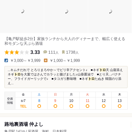
【亀戸駅徒歩2分】家族ランチから大人のディナーまで、幅広く使える
和モダンな天ぷら酒場
3.33
111
1738
人
人
￥3,000～￥3,999
￥1,000～￥1,999
...キムチだれで とろりまろやか～でピリ辛アクセント♪ ■ネギ
トロ
天 山葵添え
ネギ
トロ
を大葉ではさんでカラッと揚げました♪山葵醤油で ■とり天...パクチ
ー、フライドガーリックで♪ ■タコガリ酢味噌 ■ネギ
トロ
たぬき 韓国のり添
え...
金
土
日
月
火
水
木
空席
7
8
9
10
11
12
13
8
/
情報
路地裏酒場 仲よし
亀戸駅 141m / 居酒屋、海鮮、日本料理