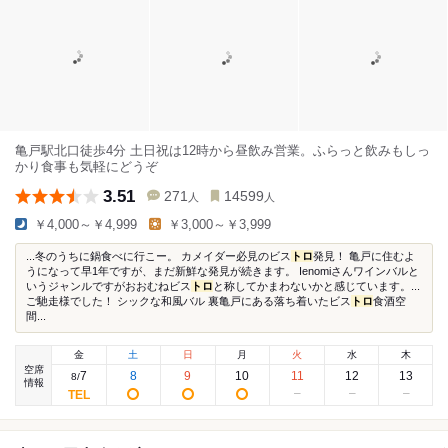
亀戸駅北口徒歩4分 土日祝は12時から昼飲み営業。ふらっと飲みもしっ
かり食事も気軽にどうぞ
3.51
271
14599
人
人
￥4,000～￥4,999
￥3,000～￥3,999
...冬のうちに鍋食べに行こー。 カメイダー必見のビス
トロ
発見！ 亀戸に住むよ
うになって早1年ですが、まだ新鮮な発見が続きます。 Ienomiさんワインバルと
いうジャンルですがおおむねビス
トロ
と称してかまわないかと感じています。...
ご馳走様でした！ シックな和風バル 裏亀戸にある落ち着いたビス
トロ
食酒空
間...
金
土
日
月
火
水
木
空席
7
8
9
10
11
12
13
8
/
情報