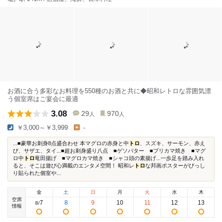
お酒に合う多彩なお料理を550種のお酒と共に◆昭和レトロな雰囲気漂
う個室席はご宴会に最適
3.08
29
970
人
人
￥3,000～￥3,999
-
...■豪華お刺身8点盛合わせ 本マグロの赤身と中
トロ
、スズキ、サーモン、赤え
び、サザエ、タイ...■超お刺身盛り八点 ■ゲソバター ■ブリカマ焼き ■マグ
ロ中
トロ
竜田揚げ ■マグロカマ焼き ■シャコ頭の素揚げ...一歩足を踏み入れ
ると、そこは遊び心満載のエンタメ空間！ 昭和レ
トロ
な邦画ポスターがびっし
り貼られた個室や...
金
土
日
月
火
水
木
空席
7
8
9
10
11
12
13
8
/
情報