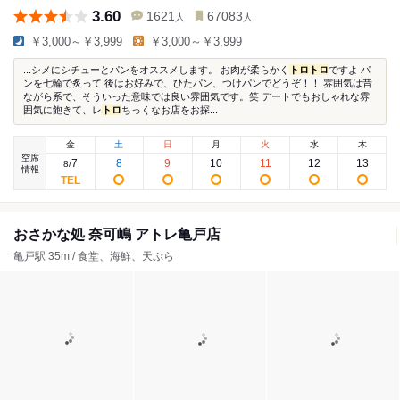
3.60
1621
67083
人
人
￥3,000～￥3,999
￥3,000～￥3,999
...シメにシチューとパンをオススメします。 お肉が柔らかく
トロ
トロ
ですよ パ
ンを七輪で炙って 後はお好みで、ひたパン、つけパンでどうぞ！！ 雰囲気は昔
ながら系で、そういった意味では良い雰囲気です。笑 デートでもおしゃれな雰
囲気に飽きて、レ
トロ
ちっくなお店をお探...
金
土
日
月
火
水
木
空席
7
8
9
10
11
12
13
8
/
情報
おさかな処 奈可嶋 アトレ亀戸店
亀戸駅 35m / 食堂、海鮮、天ぷら