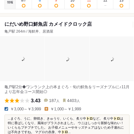
7
8
9
10
11
12
13
8
/
情報
にだいめ野口鮮魚店 カメイドクロック店
亀戸駅 264m / 海鮮丼、居酒屋
亀戸駅2分◆ワンランク上の本まぐろ・旬の鮮魚をリーズナブルに♪11月
より忘年会コース開始◎
3.43
187
4403
人
人
￥3,000～￥3,999
￥1,000～￥1,999
...まぐろ、うに、卵焼き、きゅうり、いくら、炙り中
トロ
など。 炙り中
トロ
は
特に香ばしくなり、風味がプラスされました。 ウニはしっかり新鮮な味わい！
いくらもプチプチでした。 お子様メニューやキッズチェアはないため子連れに
は不向きですね。 マグロの赤身、中
トロ
...