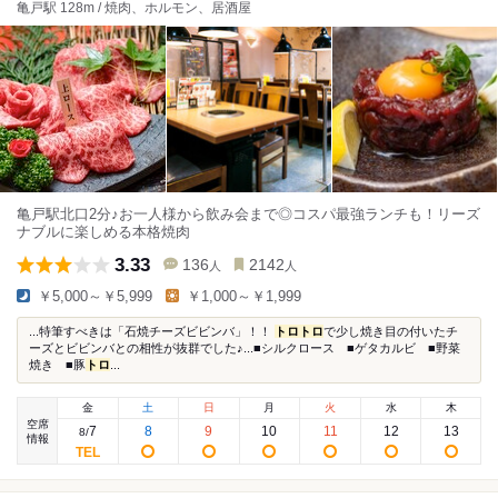
亀戸駅 128m / 焼肉、ホルモン、居酒屋
亀戸駅北口2分♪お一人様から飲み会まで◎コスパ最強ランチも！リーズ
ナブルに楽しめる本格焼肉
3.33
136
2142
人
人
￥5,000～￥5,999
￥1,000～￥1,999
...特筆すべきは「石焼チーズビビンバ」！！
トロ
トロ
で少し焼き目の付いたチ
ーズとビビンバとの相性が抜群でした♪...■シルクロース ■ゲタカルビ ■野菜
焼き ■豚
トロ
...
金
土
日
月
火
水
木
空席
7
8
9
10
11
12
13
8
/
情報