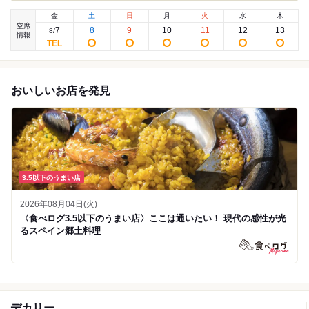
金
土
日
月
火
水
木
空席
7
8
9
10
11
12
13
8
/
情報
おいしいお店を発見
3.5以下のうまい店
2026年08月04日(火)
〈食べログ3.5以下のうまい店〉ここは通いたい！ 現代の感性が光
るスペイン郷土料理
デカリー