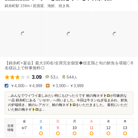
錦糸町駅 159m / 居酒屋、海鮮、焼き鳥
【錦糸町×宴会】最大100名/全席完全個室◆信玄鶏と旬の鮮魚を堪能◇8
名様以上で幹事無料◎
3.09
53
544
人
人
￥4,000～￥4,999
￥3,000～￥3,999
...みんなでワイワイ楽しみたい時にもぴったりです 鮪の梅ネギ
トロ
が印象的な
一品 錦糸町にある「いせや」へ伺いました。今回は牛タンねぎ塩まみれ、鮮魚
の炉端焼き、鮪のレアカツ、鮪の梅ネギ
トロ
をいただきました。 最初にいただ
いた鮪の梅ネギ
トロ
は...
金
土
日
月
火
水
木
空席
7
8
9
10
11
12
13
8
/
情報