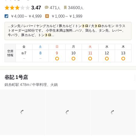
3.47
471
34600
人
人
￥4,000～￥4,999
￥1,000～￥1,999
...タン先 / レバー / ヤングカルビ / 豚カルビ / トン
トロ
/ 大
トロ
ホルモン ※ラス
トオーダーは60分です。 小学生未満は無料...ハツ、鶏もも、タン先、レバー、
牛バラ、豚カルビ、トン
トロ
...
金
土
日
月
火
水
木
空席
7
8
9
10
11
12
13
8
/
情報
谷記 1号店
錦糸町駅 478m / 中華料理、火鍋