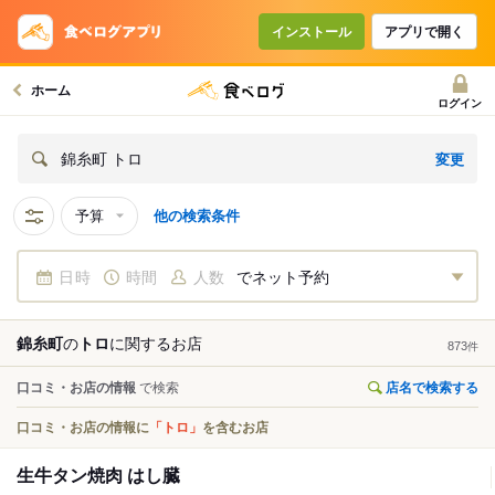
インストール
アプリで開く
ホーム
ログイン
変更
錦糸町 トロ
予算
他の検索条件
日時
時間
人数
でネット予約
錦糸町
の
トロ
に関する
お店
873
件
口コミ・お店の情報
で検索
店名で検索する
口コミ・お店の情報に
「トロ」
を含むお店
生牛タン焼肉 はし臓