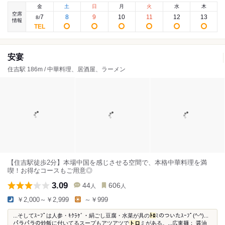
金
土
日
月
火
水
木
空席
7
8
9
10
11
12
13
8
/
情報
安宴
住吉駅 186m / 中華料理、居酒屋、ラーメン
【住吉駅徒歩2分】本場中国を感じさせる空間で、本格中華料理を満
喫！お得なコースもご用意◎
3.09
44
606
人
人
￥2,000～￥2,999
～￥999
...そしてｽｰﾌﾟは人参・ｷｸﾗｹﾞ・絹ごし豆腐・水菜が具の
ﾄﾛ
ﾐのついたｽｰﾌﾟ(^-^)...
パラパラの炒飯に付いてるスープもアツアツで
トロ
ミがある。...広東麺： 醤油