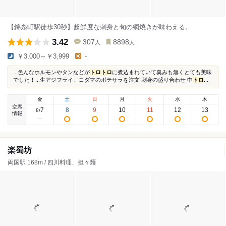
【錦糸町駅徒歩30秒】超鮮度な刺身と旬の網焼きが味わえる。
3.42
307
8898
人
人
￥3,000～￥3,999
-
...色んなホルモンやタンなどが
トロ
トロ
に煮込まれていて臭みも無くとても美味
でした！...生アジフライ、コダマのポテサラを注文 刺身の盛り合わせ 中
トロ
...
金
土
日
月
火
水
木
空席
7
8
9
10
11
12
13
8
/
情報
楽蜀坊
両国駅 168m / 四川料理、担々麺