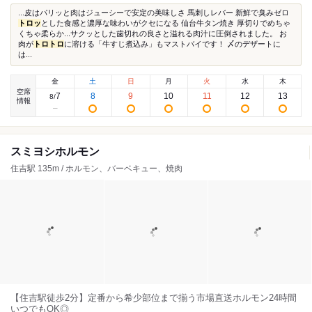
...皮はパリッと肉はジューシーで安定の美味しさ 馬刺しレバー 新鮮で臭みゼロ
トロッ
とした食感と濃厚な味わいがクセになる 仙台牛タン焼き 厚切りでめちゃ
くちゃ柔らか...サクッとした歯切れの良さと溢れる肉汁に圧倒されました。 お
肉が
トロ
トロ
に溶ける「牛すじ煮込み」もマストバイです！ ​〆のデザートに
は...
金
土
日
月
火
水
木
空席
7
8
9
10
11
12
13
8
/
情報
スミヨシホルモン
住吉駅 135m / ホルモン、バーベキュー、焼肉
【住吉駅徒歩2分】定番から希少部位まで揃う市場直送ホルモン24時間
いつでもOK◎