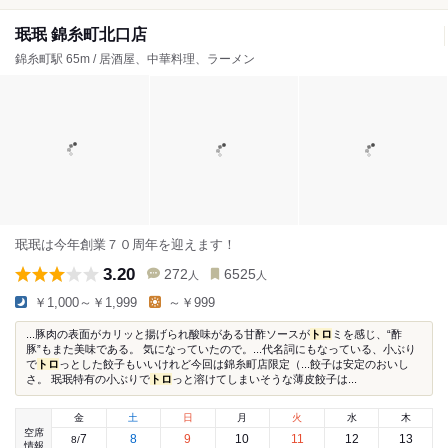
珉珉 錦糸町北口店
錦糸町駅 65m / 居酒屋、中華料理、ラーメン
珉珉は今年創業７０周年を迎えます！
3.20
272
6525
人
人
￥1,000～￥1,999
～￥999
...豚肉の表面がカリッと揚げられ酸味がある甘酢ソースが
トロ
ミを感じ、“酢
豚”もまた美味である。 気になっていたので。...代名詞にもなっている、小ぶり
で
トロ
っとした餃子もいいけれど今回は錦糸町店限定（...餃子は安定のおいし
さ。 珉珉特有の小ぶりで
トロ
っと溶けてしまいそうな薄皮餃子は...
金
土
日
月
火
水
木
空席
7
8
9
10
11
12
13
8
/
情報