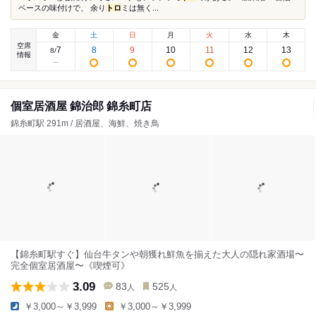
ベースの味付けで、 余り
トロ
ミは無く...
金
土
日
月
火
水
木
空席
7
8
9
10
11
12
13
8
/
情報
個室居酒屋 錦治郎 錦糸町店
錦糸町駅 291m / 居酒屋、海鮮、焼き鳥
【錦糸町駅すぐ】仙台牛タンや朝獲れ鮮魚を揃えた大人の隠れ家酒場〜
完全個室居酒屋〜《喫煙可》
3.09
83
525
人
人
￥3,000～￥3,999
￥3,000～￥3,999