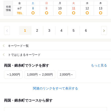
金
土
日
月
火
水
木
空席
7
8
9
10
11
12
13
8
/
情報
1
2
3
4
5
6
キーワード一覧
トではじまるキーワード
両国・錦糸町でランチを探す
もっと見る
～1,000円
1,000円 ～ 2,000円
2,000円～
関連のリンクをすべて表示する
両国・錦糸町でコースから探す