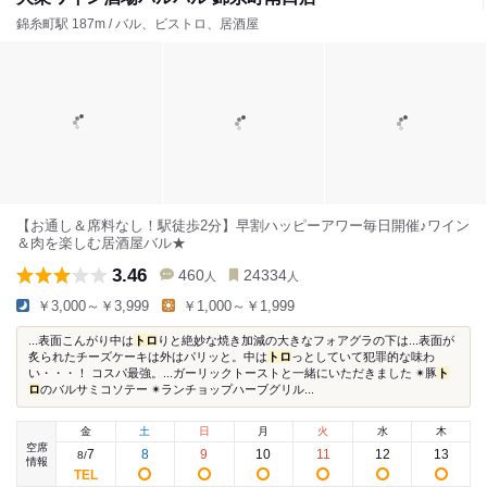
錦糸町駅 187m / バル、ビストロ、居酒屋
【お通し＆席料なし！駅徒歩2分】早割ハッピーアワー毎日開催♪ワイン
＆肉を楽しむ居酒屋バル★
3.46
460
24334
人
人
￥3,000～￥3,999
￥1,000～￥1,999
...表面こんがり中は
トロ
りと絶妙な焼き加減の大きなフォアグラの下は...表面が
炙られたチーズケーキは外はパリッと。中は
トロ
っとしていて犯罪的な味わ
い・・・！ コスパ最強。...ガーリックトーストと一緒にいただきました ✴︎豚
ト
ロ
のバルサミコソテー ✴︎ランチョップハーブグリル...
金
土
日
月
火
水
木
空席
7
8
9
10
11
12
13
8
/
情報