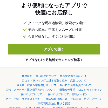
より便利になったアプリで
快適にお店探し
クイックな現在地検索。検索が快適に
予約も簡単。空席をスムーズに検索
会員登録なし。すぐに利用開始
アプリで開く
アプリなら1ヶ月無料でランキング検索！
利用規約
食べログについて
携帯電話番号認証とは
口コミ・ランキングに対する取り組み
点数について
飲食店・飲食企業様向けサービス
食べログ店舗会員について
広告（メーカー・団体様等向け）について
機能改善要望
口コミガイドライン
食べログプレミアム
食べログプレミアム無料クーポン
ネット予約（リクエスト予約）
個人情報保護方針
外部送信（オプトアウト）
特定商取引法に基づく表記