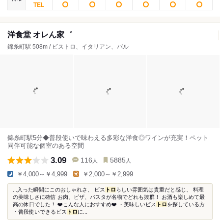
洋食堂 オレん家゛
錦糸町駅 508m / ビストロ、イタリアン、バル
錦糸町駅5分◆普段使いで味わえる多彩な洋食◎ワインが充実！ペット
同伴可能な個室のある空間
3.09
116
5885
人
人
￥4,000～￥4,999
￥2,000～￥2,999
...入った瞬間にこのおしゃれさ、 ビス
トロ
らしい雰囲気は貴重だと感じ、 料理
の美味しさに確信 お肉、ピザ、パスタが名物でどれも抜群！ お酒も楽しめて最
高の休日でした！ ❤️こんな人におすすめ❤️ ・美味しいビス
トロ
を探している方
・普段使いできるビス
トロ
に...