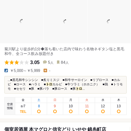
菊川駅より徒歩約1分◆落ち着いた店内で味わう名物ネギタン塩と黒毛
和牛、全コース飲み放題付き
3.05
5
84
人
人
￥5,000～￥5,999
-
...■黒毛和牛シンシン ■炙りミスジ ■和牛サーロイン ■リブロース ■カル
ビ ■ロース ■ハラミ ■
トロ
カルビ ■牛ツラミ（ホホニク） ■鶏 ■トリモ
モ ■セセリ ■豚 ■豚バラ ■豚ロース ■豚
トロ
...
金
土
日
月
火
水
木
空席
7
8
9
10
11
12
13
8
/
情報
個室居酒屋 本マグロと信玄どり いせや 錦糸町店