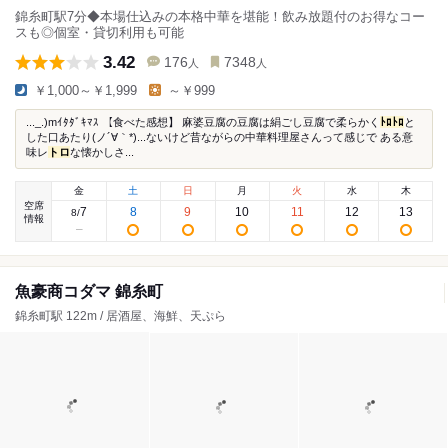
錦糸町駅7分◆本場仕込みの本格中華を堪能！飲み放題付のお得なコー
スも◎個室・貸切利用も可能
3.42
176
7348
人
人
￥1,000～￥1,999
～￥999
..._.)mｲﾀﾀﾞｷﾏｽ 【食べた感想】 麻婆豆腐の豆腐は絹ごし豆腐で柔らかく
ﾄﾛ
ﾄﾛ
と
した口あたり(ノ´∀｀*)...ないけど昔ながらの中華料理屋さんって感じで ある意
味レ
トロ
な懐かしさ...
金
土
日
月
火
水
木
空席
7
8
9
10
11
12
13
8
/
情報
魚豪商コダマ 錦糸町
錦糸町駅 122m / 居酒屋、海鮮、天ぷら