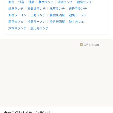
新宿
渋谷
池袋
新宿ランチ
渋谷ランチ
池袋ランチ
銀座ランチ
表参道ランチ
浅草ランチ
吉祥寺ランチ
新宿ラーメン
上野ランチ
新宿居酒屋
池袋ラーメン
新宿カフェ
渋谷ラーメン
渋谷居酒屋
渋谷カフェ
六本木ランチ
恵比寿ランチ
広告を非表示
食べログおすすめコンテンツ