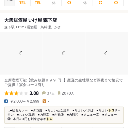
大衆居酒屋 いけ屋 森下店
森下駅 115m / 居酒屋、鳥料理、かき
全席喫煙可能【飲み放題９９９ 円~】産直の生牡蠣など深夜まで格安で
ご提供！宴会コース有り
3.08
37
2078
人
人
￥2,000～￥2,999
-
...■給食カレー ■タコ唐 ■ちょいたこ焼き ■ちょい〆さば ■ちょい
トロ
サー
モン ■ちょい真鯛 ■内観② ■内観③ ■内観④ ■メニュー② ■メニュー
③...本日の1円お刺身はネギ
トロ
...