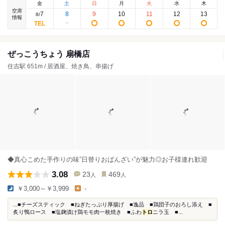
金
土
日
月
火
水
木
空席
7
8
9
10
11
12
13
8
/
情報
ぜっこうちょう 扇橋店
住吉駅 651m / 居酒屋、焼き鳥、串揚げ
◆真心こめた手作りの味”日替りおばんざい”が魅力◎お子様連れ歓迎
3.08
23
469
人
人
￥3,000～￥3,999
-
...■チーズスティック ■ねぎたっぷり厚揚げ ■逸品 ■鶏団子のおろし添え ■
炙り鴨ロース ■塩麹漬け鶏モモ肉一枚焼き ■ふわ
トロ
ニラ玉 ■...