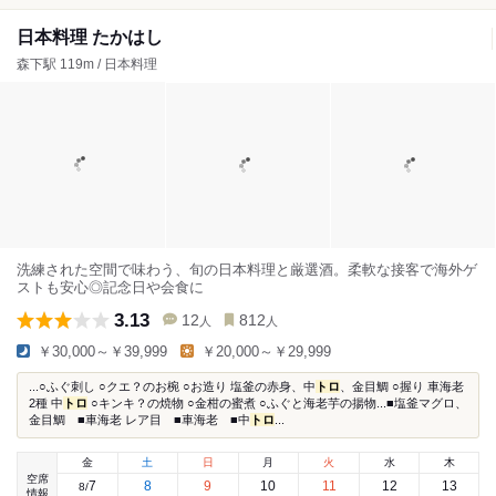
日本料理 たかはし
森下駅 119m / 日本料理
洗練された空間で味わう、旬の日本料理と厳選酒。柔軟な接客で海外ゲ
ストも安心◎記念日や会食に
3.13
12
812
人
人
￥30,000～￥39,999
￥20,000～￥29,999
...○ふぐ刺し ○クエ？のお椀 ○お造り 塩釜の赤身、中
トロ
、金目鯛 ○握り 車海老
2種 中
トロ
○キンキ？の焼物 ○金柑の蜜煮 ○ふぐと海老芋の揚物...■塩釜マグロ、
金目鯛 ■車海老 レア目 ■車海老 ■中
トロ
...
金
土
日
月
火
水
木
空席
7
8
9
10
11
12
13
8
/
情報