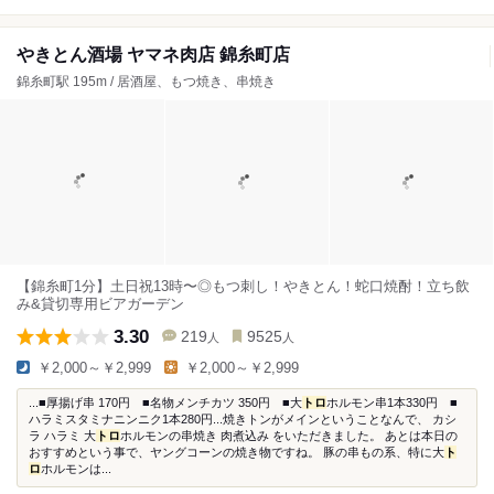
やきとん酒場 ヤマネ肉店 錦糸町店
錦糸町駅 195m / 居酒屋、もつ焼き、串焼き
【錦糸町1分】土日祝13時〜◎もつ刺し！やきとん！蛇口焼酎！立ち飲
み&貸切専用ビアガーデン
3.30
219
9525
人
人
￥2,000～￥2,999
￥2,000～￥2,999
...■厚揚げ串 170円 ■名物メンチカツ 350円 ■大
トロ
ホルモン串1本330円 ■
ハラミスタミナニンニク1本280円...焼きトンがメインということなんで、 カシ
ラ ハラミ 大
トロ
ホルモンの串焼き 肉煮込み をいただきました。 あとは本日の
おすすめという事で、ヤングコーンの焼き物ですね。 豚の串もの系、特に大
ト
ロ
ホルモンは...