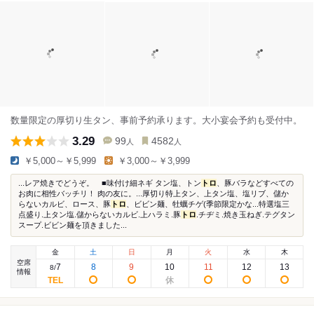
数量限定の厚切り生タン、事前予約承ります。大小宴会予約も受付中。
3.29
99
4582
人
人
￥5,000～￥5,999
￥3,000～￥3,999
...レア焼きでどうぞ。 ■味付け細ネギ タン塩、トン
トロ
、豚バラなどすべての
お肉に相性バッチリ！ 肉の友に。...厚切り特上タン、上タン塩、塩リブ、儲か
らないカルビ、ロース、豚
トロ
、ビビン麺、牡蠣チゲ(季節限定かな...特選塩三
点盛り.上タン塩.儲からないカルビ.上ハラミ.豚
トロ
.チヂミ.焼き玉ねぎ.テグタン
スープ.ビビン麺を頂きました...
金
土
日
月
火
水
木
空席
7
8
9
10
11
12
13
8
/
情報