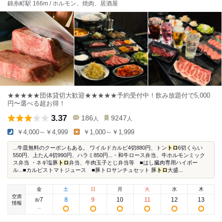
錦糸町駅 166m / ホルモン、焼肉、居酒屋
★★★★★団体貸切大歓迎★★★★★予約受付中！飲み放題付で5,000
円〜選べる超お得！
3.37
186
9247
人
人
￥4,000～￥4,999
￥1,000～￥1,999
...牛皿無料のクーポンもある。 ワイルドカルビ4切880円、トン
トロ
6切くらい
550円、上たん4切990円、ハラミ850円...・和牛ロース弁当、牛ホルモンミック
ス弁当 ・ネギ塩豚
トロ
弁当、牛肉玉子とじ弁当等 ■はし臓肉専用ハイボー
ル...■カルピストマトジュース ■豚トロサンチュセット 豚
トロ
大盛...
金
土
日
月
火
水
木
空席
7
8
9
10
11
12
13
8
/
情報