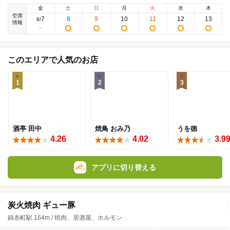
金
土
日
月
火
水
木
空席
7
8
9
10
11
12
13
8
/
情報
このエリアで人気のお店
1
2
3
酒亭 田中
焼鳥 おみ乃
うを徳
4.26
4.02
3.9
アプリに切り替える
炭火焼肉 ギュー豚
錦糸町駅 164m / 焼肉、居酒屋、ホルモン