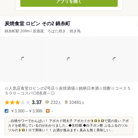
アプリを開く
炭焼食堂 ロビン その2 錦糸町
錦糸町駅 209m / 居酒屋、ろばた焼き、焼き鳥
☆人気店食堂ロビンの2号店☆炭焼酒場☆銘柄日本酒☆焼酎☆コース５
５００～コスパ◎8名席～◎
3.37
232
10481
人
人
￥3,000～￥3,999
-
...白桃サワーでかんぱい！ アボカド明太子 アボカドが
トロ
トロ
で質の良い アボ
カドを使用しているのがわかりました...◆生牡蠣 ◆白子ポン酢 ぷるぷるのツル
ツルの
トロ
トロで美味い！！ お酒が進みます♪ 臭みも無く美味しい...