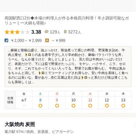
両国駅西口2分◆本場の料理人が作る本格四川料理！辛さ調節可能なボ
リューミー火鍋も堪能♪
3.38
129
3272
人
人
￥2,000～￥2,999
～￥999
...麻椒と辣椒山盛り、油ぶっかけ、辣油煮って感じの料理。 野菜敷き詰め、牛
肉上乗せ、
トロ
ミのある唐辛子少し入り辛め餡かけ、麻椒パラリパラリな丼。
うーん、なんか違うけど、良しとしましょう。 見た目は牛肉がいっぱいだけ
ど、表面だけで、下には茹で野菜がたっぷり。 モヤシ、ハクサイ、ニラ、セロ
リ、ネギ、これでもかってくらい入ってる。野菜でお腹が膨らむ。 牛肉は臭み
をちゃんと消して、
トロ
ミでコーティングされ滑らか。安い牛肉を美味しく食べ
るのには良いな。量があり...杏仁豆腐は見た目は
トロ
っと系だけど味は薄くこち
らも美味しくは...
金
土
日
月
火
水
木
空席
7
8
9
10
11
12
13
8
/
情報
大阪焼肉 炭照
菊川駅 67m / 焼肉、居酒屋、ビアガーデン