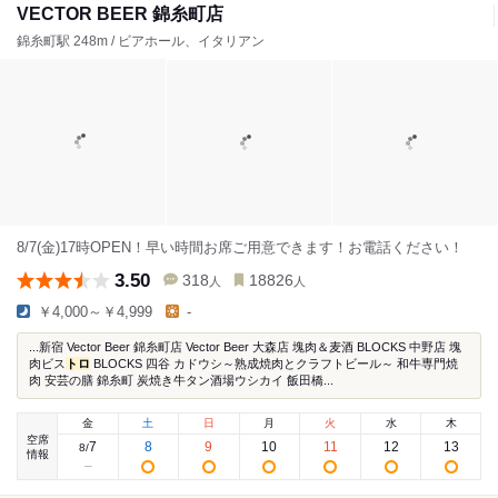
VECTOR BEER 錦糸町店
錦糸町駅 248m / ビアホール、イタリアン
8/7(金)17時OPEN！早い時間お席ご用意できます！お電話ください！
3.50
318
18826
人
人
￥4,000～￥4,999
-
...新宿 Vector Beer 錦糸町店 Vector Beer 大森店 塊肉＆麦酒 BLOCKS 中野店 塊
肉ビス
トロ
BLOCKS 四谷 カドウシ～熟成焼肉とクラフトビール～ 和牛専門焼
肉 安芸の膳 錦糸町 炭焼き牛タン酒場ウシカイ 飯田橋...
金
土
日
月
火
水
木
空席
7
8
9
10
11
12
13
8
/
情報