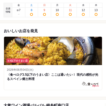
金
土
日
月
火
水
木
空席
7
8
9
10
11
12
13
8
/
情報
おいしいお店を発見
3.5以下のうまい店
2026年08月04日(火)
〈食べログ3.5以下のうまい店〉ここは通いたい！ 現代の感性が光
るスペイン郷土料理
大衆ワイン酒場バルバル 錦糸町南口店