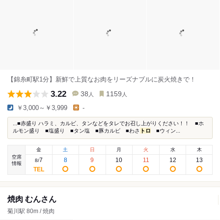
【錦糸町駅1分】新鮮で上質なお肉をリーズナブルに炭火焼きで！
3.22
38
1159
人
人
￥3,000～￥3,999
-
...■赤盛り ハラミ、カルビ、タンなどをタレでお召し上がりください！！ ■ホ
ルモン盛り ■塩盛り ■タン塩 ■豚カルビ ■わさ
トロ
■ウィン...
金
土
日
月
火
水
木
空席
7
8
9
10
11
12
13
8
/
情報
焼肉 むんさん
菊川駅 80m / 焼肉