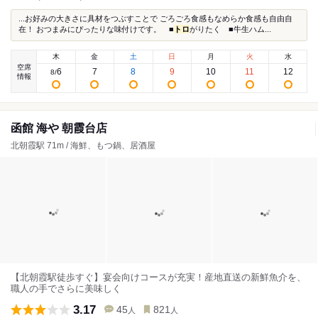
...お好みの大きさに具材をつぶすことで ごろごろ食感もなめらか食感も自由自
在！ おつまみにぴったりな味付けです。 ■
トロ
がりたく ■牛生ハム...
木
金
土
日
月
火
水
空席
6
7
8
9
10
11
12
8
/
情報
函館 海や 朝霞台店
北朝霞駅 71m / 海鮮、もつ鍋、居酒屋
【北朝霞駅徒歩すぐ】宴会向けコースが充実！産地直送の新鮮魚介を、
職人の手でさらに美味しく
3.17
45
821
人
人