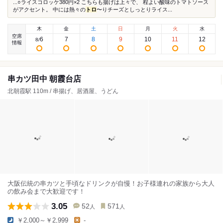
...○ライスコロッケ380円×2 こちらも揚げは上々で、 程よい酸味のトマトソース
がアクセント。 中には熱々の
トロ
〜りチーズとしっとりライス...
木
金
土
日
月
火
水
空席
6
7
8
9
10
11
12
8
/
情報
串カツ田中 朝霞台店
北朝霞駅 110m / 串揚げ、居酒屋、うどん
大阪伝統の串カツと手頃なドリンクが自慢！お子様連れの家族から大人
の飲み会まで大歓迎です！
3.05
52
571
人
人
￥2,000～￥2,999
-