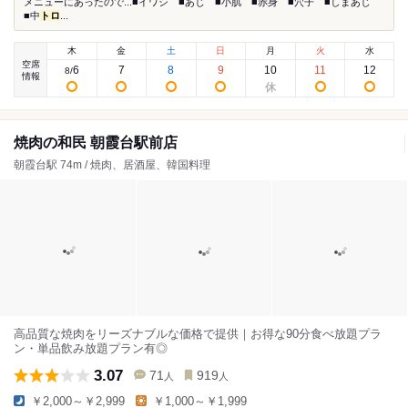
メニューにあったので...■イワシ ■あじ ■小肌 ■赤身 ■穴子 ■しまあじ
■中
トロ
...
木
金
土
日
月
火
水
空席
6
7
8
9
10
11
12
8
/
情報
焼肉の和民 朝霞台駅前店
朝霞台駅 74m / 焼肉、居酒屋、韓国料理
高品質な焼肉をリーズナブルな価格で提供｜お得な90分食べ放題プラ
ン・単品飲み放題プラン有◎
3.07
71
919
人
人
￥2,000～￥2,999
￥1,000～￥1,999