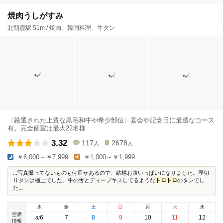
焼肉うしがすみ
北朝霞駅 51m / 焼肉、韓国料理、牛タン
〈厳選された上質な黒毛和牛や希少部位〉宴会や記念日に最適なコース
有。完全個室は最大22名様
3.32
117
2678
人
人
￥6,000～￥7,999
￥1,000～￥1,999
...写真撮ってないものも何皿かあるので、結構お腹いっぱいになりました。厚切
りタンは極上でした。牛の舌とディープキスしてるような
トロ
トロ
のタンでし
た...
木
金
土
日
月
火
水
空席
6
7
8
9
10
11
12
8
/
情報