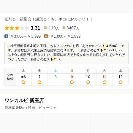
送別会！歓迎会！謝恩会！も、ボコにおまかせ！！
3.31
119
3407
人
人
￥3,000～￥3,999
￥1,000～￥1,999
...埼玉県朝霞市本町２丁目にあるフレンチのお店「あさかのビス
トロ
BocO」で
す。最寄駅は東武東上線の朝霞駅になります。 「あさかのビス
トロ
BocO」へ
は夕食の時間帯に行きました。朝霞駅周辺で夕飯を食べるお店を探していたら見
つかったのが「あさかのビス
トロ
B...
木
金
土
日
月
火
水
空席
6
7
8
9
10
11
12
8
/
情報
ワンカルビ 新座店
新座駅 848m / 焼肉、ビュッフェ