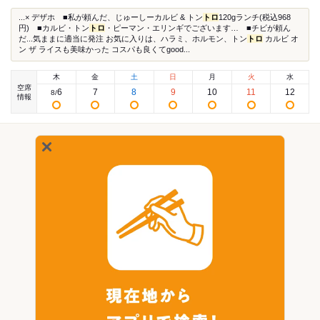
...× デザホ ■私が頼んだ、じゅーしーカルビ & トン
トロ
120gランチ(税込968
円) ■カルビ・トン
トロ
・ピーマン・エリンギでございます… ■チビが頼ん
だ...気ままに適当に発注 お気に入りは、ハラミ、ホルモン、トン
トロ
カルビ オ
ン ザ ライスも美味かった コスパも良くてgood...
木
金
土
日
月
火
水
空席
6
7
8
9
10
11
12
8
/
情報