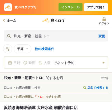
インストール
アプリで開く
ホーム
ログイン
変更
和光・新座・朝霞 トロ
予算
他の検索条件
日時
時間
人数
でネット予約
和光・新座・朝霞
の
トロ
に関する
お店
287
件
口コミ・お店の情報
で検索
店名で検索する
口コミ・お店の情報に
「トロ」
を含むお店
浜焼き海鮮居酒屋 大庄水産 朝霞台南口店