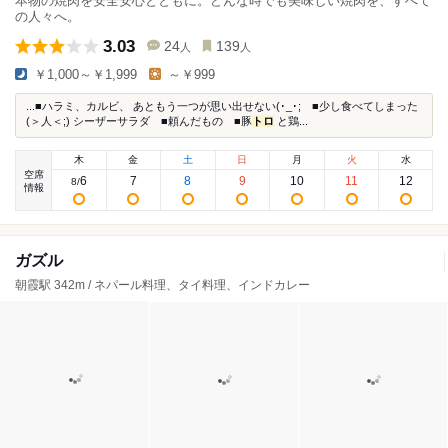
本物の焼肉を安全安心とともに。どんな時でも美味しい焼肉を、すべて
の人々へ。
3.03
24
139
人
人
￥1,000～￥1,999
～￥999
...■ハラミ、カルビ、 あともう一つが思い出せない(･_･; ■少し食べてしまった
(＞人＜;) シーザーサラダ ■頼んだもの ■豚
トロ
と鶏...
木
金
土
日
月
火
水
空席
6
7
8
9
10
11
12
8
/
情報
ガズル
朝霞駅 342m / ネパール料理、タイ料理、インドカレー