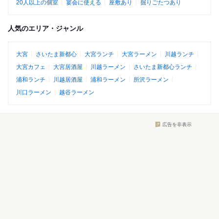
20人以上の個室
宴会に使える
座敷あり
掘りごたつあり
人気のエリア・ジャンル
大宮
さいたま新都心
大宮ランチ
大宮ラーメン
川越ランチ
大宮カフェ
大宮居酒屋
川越ラーメン
さいたま新都心ランチ
浦和ランチ
川越居酒屋
浦和ラーメン
所沢ラーメン
川口ラーメン
越谷ラーメン
広告を非表示