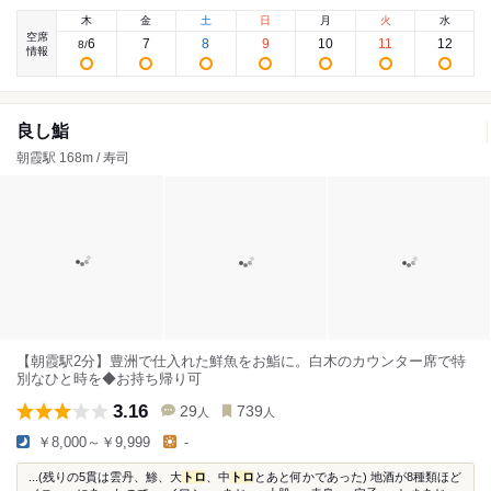
木
金
土
日
月
火
水
空席
6
7
8
9
10
11
12
8
/
情報
良し鮨
朝霞駅 168m / 寿司
【朝霞駅2分】豊洲で仕入れた鮮魚をお鮨に。白木のカウンター席で特
別なひと時を◆お持ち帰り可
3.16
29
739
人
人
￥8,000～￥9,999
-
...(残りの5貫は雲丹、鯵、大
トロ
、中
トロ
とあと何かであった) 地酒が8種類ほど