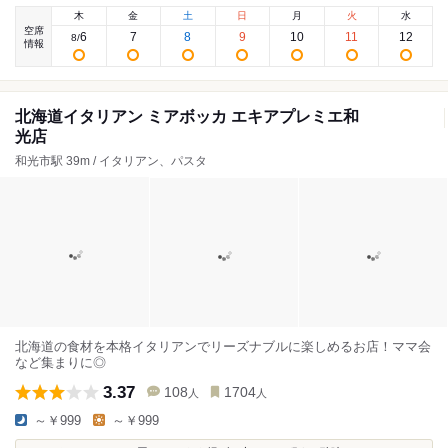
木
金
土
日
月
火
水
空席
6
7
8
9
10
11
12
8
/
情報
北海道イタリアン ミアボッカ エキアプレミエ和
光店
和光市駅 39m / イタリアン、パスタ
北海道の食材を本格イタリアンでリーズナブルに楽しめるお店！ママ会
など集まりに◎
3.37
108
1704
人
人
～￥999
～￥999