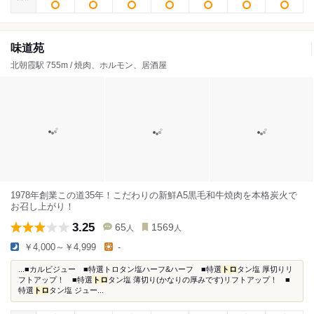
味道苑
北朝霞駅 755m / 焼肉、ホルモン、居酒屋
1978年創業この道35年！こだわりの新鮮A5黒毛和牛焼肉を本格炭火で
お召し上がり！
3.25
65
1569
人
人
￥4,000～￥4,999
-
...■カルビジュー ■特選トロタン塩ハーフ&ハーフ ■特選
トロ
タン塩 厚切りリ
フトアップ！ ■特選
トロ
タン塩 薄切り(かなりの厚みです)リフトアップ！ ■
特選
トロ
タン塩 ジュー...