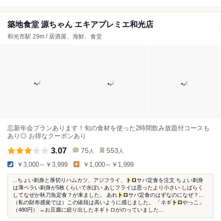
築地食堂 源ちゃん エキアプレミエ和光店
和光市駅 29m / 居酒屋、海鮮、食堂
忘新年会プランあります！旬の食材を使った2時間飲み放題付コースも
あり◎ お得なクーポンあり
3.07
75
553
人
人
￥3,000～￥3,999
￥1,000～￥1,999
...ちょい刺身と厚切りハムカツ、アジフライ、
トロ
サバ定食を注文 ちょい刺身
は薄ペラい刺身が5枚くらいで水ぽい あじフライは思ったより小さい しばらく
してなぜか秋刀魚定食？が来ました。 あれ
トロ
サバ定食のはずなのになぜ？...
（私の財布感覚では）この値段は高いように感じました。 「ネギ
トロ
やっこ」
（480円） →お豆腐に絞り出したネギトロがのっていました...