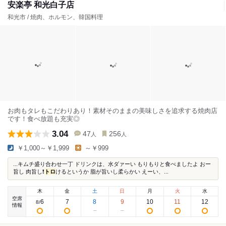
安楽亭 和光白子店
和光市 / 焼肉、ホルモン、韓国料理
お肉もタレもこだわりあり！素材そのままの美味しさを追求する焼肉店
です！食べ放題も充実◎
3.04
47
256
人
人
￥1,000～￥1,999
～￥999
...キムチ盛り合わせ一丁 ドリンクは、水ダァーい もりもりと食べましたよ おー
旨し 肉旨し❗️
トロ
けるというか 脂が旨いし柔らかい えーい、...
木
金
土
日
月
火
水
空席
6
7
8
9
10
11
12
8
/
情報