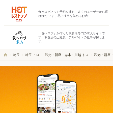
食べログネット予約を通じ、多くのユーザーから選
ばれた"いま、熱い注目を集めるお店"
「食べログ」が作った飲食店専門の求人サイトで
す。飲食店の正社員・アルバイトの仕事が探せま
す。
埼玉
埼玉 トロ
和光・新座・志木・川越 トロ
和光・新座・