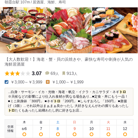
朝霞台駅 107m / 居酒屋、海鮮、寿司
【大人数歓迎！】海老・蟹・貝の浜焼きや、豪快な寿司や刺身が人気の
海鮮居酒屋
3.07
69
913
人
人
￥3,000～￥3,999
￥1,000～￥1,999
...白身・サーモン・イカ・光物・海老・帆立・イクラ・カニサラダ・ネギ
トロ
※天候などの影響により仕入れ食材が異なる場合あり...■定食・丼にもう一品！
■ミニ刺身鉢 「300円」 ■ネギ
トロ
「200円」 ■しらすおろし 「150円」 ■唐揚
げ（1個）...それ以外はまぁまぁ良かったし 大好きなえんがわの握りもあったし
トロ
たくもあったし結構わたし的に好きなお店...
木
金
土
日
月
火
水
空席
6
7
8
9
10
11
12
8
/
情報