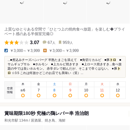
上質なゆとりある空間で「ひとつ上の焼肉食べ放題」を楽しむ◆プライ
ベート感のある半個室完備◎
3.07
67
959
人
人
￥3,000～￥3,999
￥3,000～￥3,999
...■煮込みチーズハンバーグ 半熟たまごを添えて ■角切りカルビ ■豚
トロ
■
サムギョプサル ■ホルモン ■上カルビ焼きすき ■上ロース焼きすき...食べ放
題の中では良いホルモン。 赤辛ダレで頼んだが、そこまで辛くはない。 ⚫︎豚
ト
ロ
☆3.5 これは何故かどこのお店でも美味い（笑）...
木
金
土
日
月
火
水
空席
6
7
8
9
10
11
12
8
/
情報
賞味期限180秒 究極の鶏レバー串 浩治朗
和光市駅 134m / 居酒屋、焼き鳥、海鮮