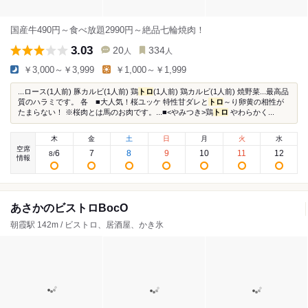
国産牛490円～食べ放題2990円～絶品七輪焼肉！
3.03
20
334
人
人
￥3,000～￥3,999
￥1,000～￥1,999
...ロース(1人前) 豚カルビ(1人前) 鶏
トロ
(1人前) 鶏カルビ(1人前) 焼野菜...最高品
質のハラミです。 各 ■大人気！桜ユッケ 特性甘ダレと
トロ
～り卵黄の相性が
たまらない！ ※桜肉とは馬のお肉です。...■<やみつき>鶏
トロ
やわらかく...
木
金
土
日
月
火
水
空席
6
7
8
9
10
11
12
8
/
情報
あさかのビストロBocO
朝霞駅 142m / ビストロ、居酒屋、かき氷