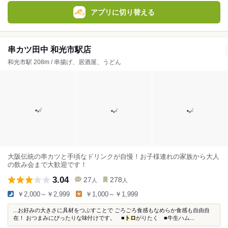
アプリに切り替える
串カツ田中 和光市駅店
和光市駅 208m / 串揚げ、居酒屋、うどん
大阪伝統の串カツと手頃なドリンクが自慢！お子様連れの家族から大人
の飲み会まで大歓迎です！
3.04
27
278
人
人
￥2,000～￥2,999
￥1,000～￥1,999
...お好みの大きさに具材をつぶすことで ごろごろ食感もなめらか食感も自由自
在！ おつまみにぴったりな味付けです。 ■
トロ
がりたく ■牛生ハム...