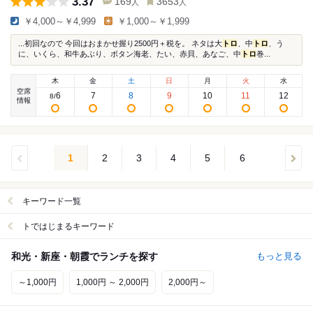
3.37
169
3653
人
人
￥4,000～￥4,999
￥1,000～￥1,999
...初回なので 今回はおまかせ握り2500円＋税を。 ネタは大
トロ
、中
トロ
、う
に、いくら、和牛あぶり、ボタン海老、たい、赤貝、あなご、中
トロ
巻...
木
金
土
日
月
火
水
空席
6
7
8
9
10
11
12
8
/
情報
1
2
3
4
5
6
キーワード一覧
トではじまるキーワード
和光・新座・朝霞でランチを探す
もっと見る
～1,000円
1,000円 ～ 2,000円
2,000円～