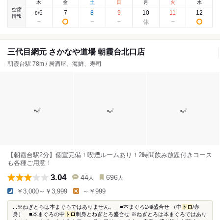
木
金
土
日
月
火
水
空席
6
7
8
9
10
11
12
8
/
情報
三代目網元 さかなや道場 朝霞台北口店
朝霞台駅 78m / 居酒屋、海鮮、寿司
【朝霞台駅2分】個室完備！喫煙ルームあり！2時間飲み放題付きコース
も各種ご用意！
3.04
44
696
人
人
￥3,000～￥3,999
～￥999
...※ねぎとろは本まぐろではありません。 ■本まぐろ2種盛合せ （中
トロ
/赤
身） ■本まぐろの中
トロ
刺身とねぎとろ盛合せ ※ねぎとろは本まぐろではあり