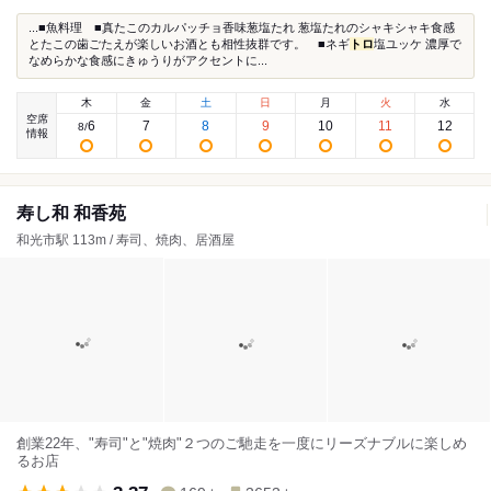
...■魚料理 ■真たこのカルパッチョ香味葱塩たれ 葱塩たれのシャキシャキ食感
とたこの歯ごたえが楽しいお酒とも相性抜群です。 ■ネギ
トロ
塩ユッケ 濃厚で
なめらかな食感にきゅうりがアクセントに...
木
金
土
日
月
火
水
空席
6
7
8
9
10
11
12
8
/
情報
寿し和 和香苑
和光市駅 113m / 寿司、焼肉、居酒屋
創業22年、"寿司"と"焼肉"２つのご馳走を一度にリーズナブルに楽しめ
るお店