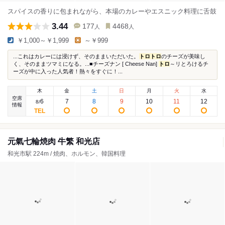
スパイスの香りに包まれながら、本場のカレーやエスニック料理に舌鼓
3.44
177
4468
人
人
￥1,000～￥1,999
～￥999
...これはカレーには浸けず、そのままいただいた。
トロ
トロ
のチーズが美味し
く、そのままツマミになる。...■チーズナン [ Cheese Nan]
トロ
～リとろけるチ
ーズが中に入った人気者！熱々をすぐに！...
木
金
土
日
月
火
水
空席
6
7
8
9
10
11
12
8
/
情報
元氣七輪焼肉 牛繁 和光店
和光市駅 224m / 焼肉、ホルモン、韓国料理