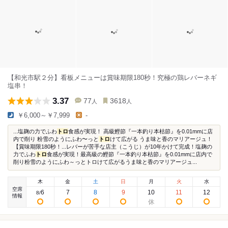
【和光市駅２分】看板メニューは賞味期限180秒！究極の鶏レバーネギ
塩串！
3.37
77
3618
人
人
￥6,000～￥7,999
-
...塩麹の力でふわ
トロ
食感が実現！ 高級鰹節『一本釣り本枯節』を0.01mmに店
内で削り 粉雪のようにふわ〜っと
トロ
けて広がる うま味と香のマリアージュ！
【賞味期限180秒！...レバーが苦手な店主（こうじ）が10年かけて完成！塩麹の
力でふわ
トロ
食感が実現！最高級の鰹節『一本釣り本枯節』を0.01mmに店内で
削り粉雪のようにふわ～っとトロけて広がるうま味と香のマリアージュ...
木
金
土
日
月
火
水
空席
6
7
8
9
10
11
12
8
/
情報