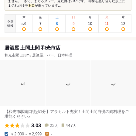
ません。...さて、まぐろタワー。見た目はいいです。 赤身を盛り込んだ頂上に
１切れだけ中
トロ
が乗っています...
木
金
土
日
月
火
水
空席
6
7
8
9
10
11
12
8
/
情報
居酒屋 土間土間 和光市店
和光市駅 123m / 居酒屋、バー、日本料理
【和光市駅南口徒歩1分】アラカルト充実！土間土間自慢の肉料理をご
堪能ください♪
3.03
23
447
人
人
￥2,000～￥2,999
-