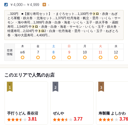
￥4,000～￥4,999
-
...320円 ■【握り寿司セット】 ・まぐろセット…1,100円 中
トロ
・赤身・ねぎ
とろ軍艦・鉄火巻 ・北海セット…1,375円 牡丹海老・帆立・雲丹・いくら・サー
モン ・海や寿司…1,089円 赤身・白身・海老・いくら・玉子・鉄火手巻 ・函館
寿司…1,540円 中
トロ
・赤身・白身・海老・サーモン・いくら・玉子・鉄火巻 ・
特選寿司…2,024円 中
トロ
2・白身・牡丹海老・雲丹・いくら・玉子・ねぎとろ
巻 ・海や大皿寿司…4,400円...
木
金
土
日
月
火
水
空席
6
7
8
9
10
11
12
8
/
情報
このエリアで人気のお店
1
2
3
手打うどん 長谷沼
ぜんや
寿製麺 よしかわ
3.81
3.77
3.7