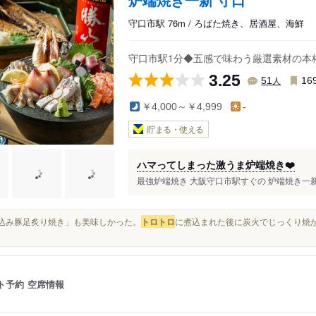
守口市駅 76m / ろばた焼き、居酒屋、海鮮
守口市駅1分◆五感で味わう厳選素材の本
3.25
人
51
16
￥4,000～￥4,999
-
貯まる・使える
ハマってしまった激うま炉端焼き❤️
最強炉端焼き 大阪守口市駅すぐの 炉端焼き一新
「煮込み豚足炙り焼き」も美味しかった。
トロ
トロ
に煮込まれた後に炭火でじっくり焼
ト予約
空席情報