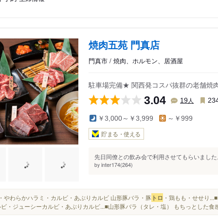
焼肉五苑 門真店
門真市 / 焼肉、ホルモン、居酒屋
駐車場完備★ 関西発コスパ抜群の老舗焼
3.04
人
19
23
￥3,000～￥3,999
～￥999
貯まる・使える
先日同僚との飲み会で利用させてもらいました。
inter174(264)
by
ヘレ・やわらかハラミ・カルビ・あぶりカルビ 山形豚バラ・豚
トロ
・鶏もも・せせり..
ルビ・ジューシーカルビ・あぶりカルビ...■山形豚バラ（タレ・塩） もちっとした食