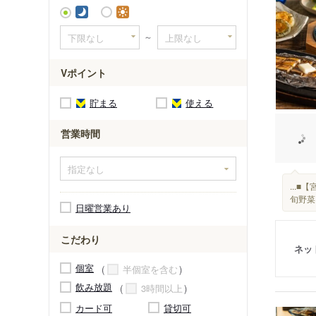
西三荘駅
～
Vポイント
貯まる
使える
営業時間
...
旬野菜
日曜営業あり
こだわり
ネッ
個室
半個室を含む
飲み放題
3時間以上
カード可
貸切可