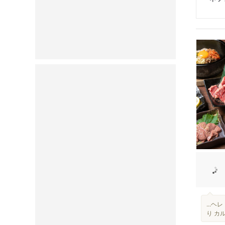
...
り カ