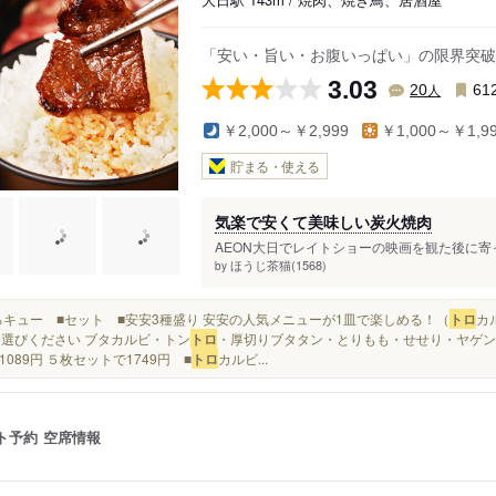
「安い・旨い・お腹いっぱい」の限界突破
3.03
人
20
61
￥2,000～￥2,999
￥1,000～￥1,9
貯まる・使える
気楽で安くて美味しい炭火焼肉
AEON大日でレイトショーの映画を観た後に寄っ
ほうじ茶猫(1568)
by
■もろキュー ■セット ■安安3種盛り 安安の人気メニューが1皿で楽しめる！（
トロ
カ
お選びください ブタカルビ・トン
トロ
・厚切りブタタン・とりもも・せせり・ヤゲンナ
1089円 ５枚セットで1749円 ■
トロ
カルビ...
ト予約
空席情報