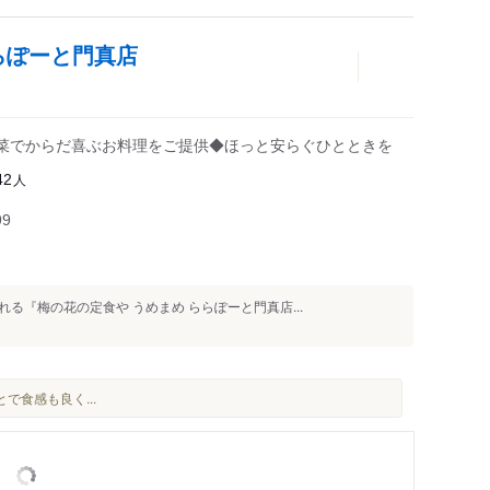
らぽーと門真店
菜でからだ喜ぶお料理をご提供◆ほっと安らぐひとときを
人
42
99
る『梅の花の定食や うめまめ ららぽーと門真店...
で食感も良く...