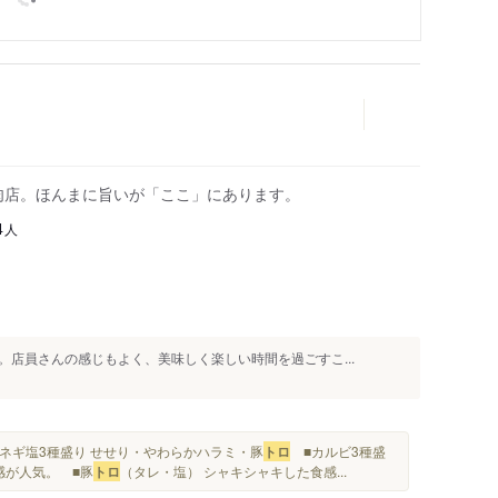
肉店。ほんまに旨いが「ここ」にあります。
人
4
店員さんの感じもよく、美味しく楽しい時間を過ごすこ...
.■ネギ塩3種盛り せせり・やわらかハラミ・豚
トロ
■カルビ3種盛
感が人気。 ■豚
トロ
（タレ・塩） シャキシャキした食感...