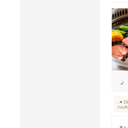
...
のお肉
ネッ