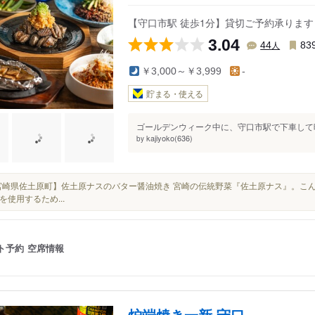
【守口市駅 徒歩1分】貸切ご予約承りま
3.04
人
44
83
￥3,000～￥3,999
-
貯まる・使える
ゴールデンウィーク中に、守口市駅で下車して晩
kajiyoko(636)
by
■【宮崎県佐土原町】佐土原ナスのバター醤油焼き 宮崎の伝統野菜『佐土原ナス』。
を使用するため...
ト予約
空席情報
炉端焼き一新 守口