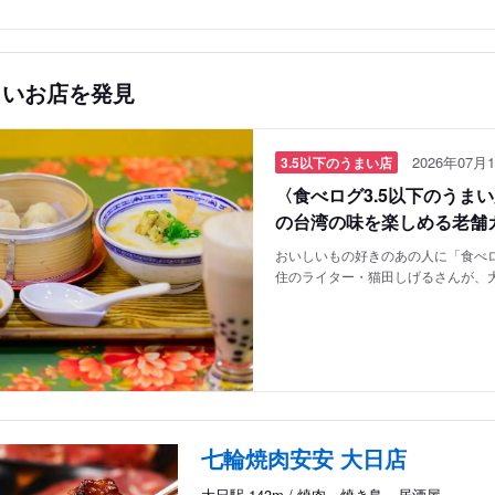
しいお店を発見
2026年07月1
3.5以下のうまい店
〈食べログ3.5以下のうま
の台湾の味を楽しめる老舗
おいしいもの好きのあの人に「食べロ
住のライター・猫田しげるさんが、
七輪焼肉安安 大日店
大日駅 143m / 焼肉、焼き鳥、居酒屋