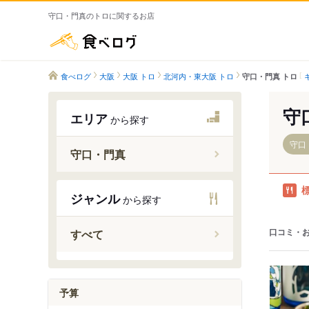
守口・門真のトロに関するお店
食べログ
食べログ
大阪
大阪 トロ
北河内・東大阪 トロ
守口・門真 トロ
守
エリア
から探す
守口
守口・門真
大日駅
ジャンル
から探す
守口駅
太子橋今
口コミ・
すべて
門真南駅
滝井駅
土居駅
予算
守口市駅