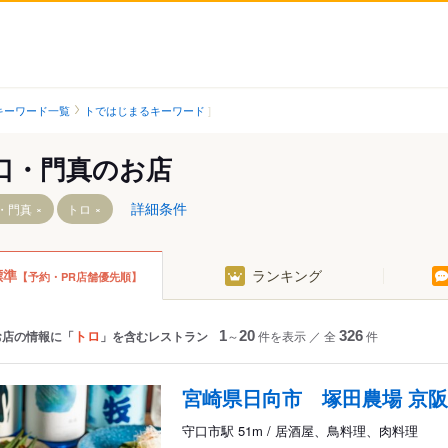
キーワード一覧
トではじまるキーワード
口・門真のお店
詳細条件
・門真
トロ
標準
ランキング
【予約・PR店舗優先順】
門真市駅
古川橋駅
市駅
大和田駅
トロ
お店の情報に「
」を含むレストラン
1
～
20
件を表示
／
全
326
件
宮崎県日向市 塚田農場 京
守口市駅 51m / 居酒屋、鳥料理、肉料理