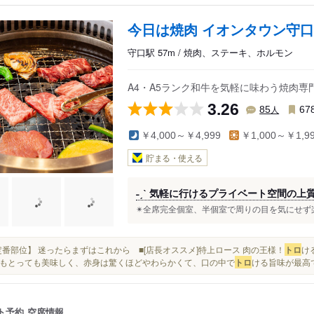
今日は焼肉 イオンタウン守
守口駅 57m / 焼肉、ステーキ、ホルモン
A4・A5ランク和牛を気軽に味わう焼肉専
3.26
人
85
67
￥4,000～￥4,999
￥1,000～￥1,9
貯まる・使える
˗ˏˋ 気軽に行けるプライベート空間の上質焼
✴︎全席完全個室、半個室で周りの目を気にせず楽
■【定番部位】 迷ったらまずはこれから ■[店長オススメ]特上ロース 肉の王様！
トロ
け
もとっても美味しく、赤身は驚くほどやわらかくて、口の中で
トロ
ける旨味が最高で
ト予約
空席情報