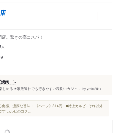
口店
門店。驚きの高コスパ！
人
8
99
肉 ˎˊ˗
しめる ✴︎家族連れでも行きやすい程良いカジュ...
yrpk(291)
by
る食感、濃厚な旨味！ 《ハーフ》814円 ■特上カルビ...それ以外
す カルビのコク...