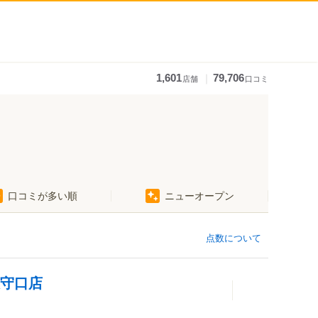
｜
1,601
79,706
店舗
口コミ
口コミが多い順
ニューオープン
点数について
阪守口店