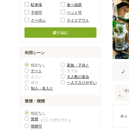
駐車場
食べ放題
子供可
ペット可
クーポン
テイクアウト
絞り込む
利用シーン
指定なし
家族・子供と
デート
女子会
合コン
大人数の宴会
接待
一人で入りやすい
知人・友人と
...
た...
禁煙・喫煙
指定なし
ネッ
禁煙
分煙を含む
喫煙可