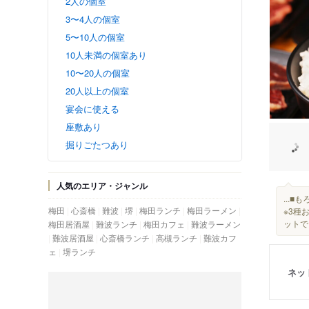
2人の個室
3〜4人の個室
5〜10人の個室
10人未満の個室あり
10〜20人の個室
20人以上の個室
宴会に使える
座敷あり
掘りごたつあり
人気のエリア・ジャンル
...
梅田
心斎橋
難波
堺
梅田ランチ
梅田ラーメン
※3種
ットで
梅田居酒屋
難波ランチ
梅田カフェ
難波ラーメン
難波居酒屋
心斎橋ランチ
高槻ランチ
難波カフ
ェ
堺ランチ
ネッ