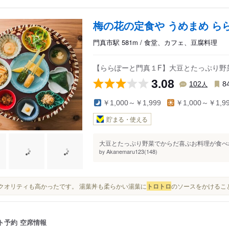
梅の花の定食や うめまめ ら
門真市駅 581m / 食堂、カフェ、豆腐料理
【ららぽーと門真１F】大豆とたっぷり野
3.08
人
102
8
￥1,000～￥1,999
￥1,000～￥1,9
貯まる・使える
大豆とたっぷり野菜でからだ喜ぶお料理が食べれ
Akanemaru123(148)
by
味のクオリティも高かったです。 湯葉丼も柔らかい湯葉に
トロ
トロ
のソースをかけること
ト予約
空席情報