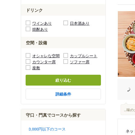
ドリンク
ワインあり
日本酒あり
焼酎あり
空間・設備
オシャレな空間
カップルシート
カウンター席
ソファー席
座敷
絞り込む
詳細条件
...
守口・門真でコースから探す
3,000円以下のコース
ネッ