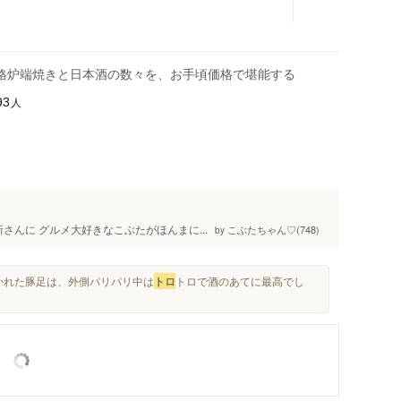
格炉端焼きと日本酒の数々を、お手頃価格で堪能する
人
93
さんに グルメ大好きなこぶたがほんまに...
こぶたちゃん♡(748)
by
かれた豚足は、外側パリパリ中は
トロ
トロで酒のあてに最高でし