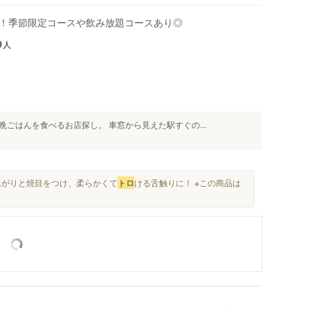
す！季節限定コースや飲み放題コースあり◎
人
9
ごはんを食べるお店探し。 車窓から見えた駅すぐの...
こんがりと焼目をつけ、柔らかくて
トロ
ける舌触りに！ ※この商品は