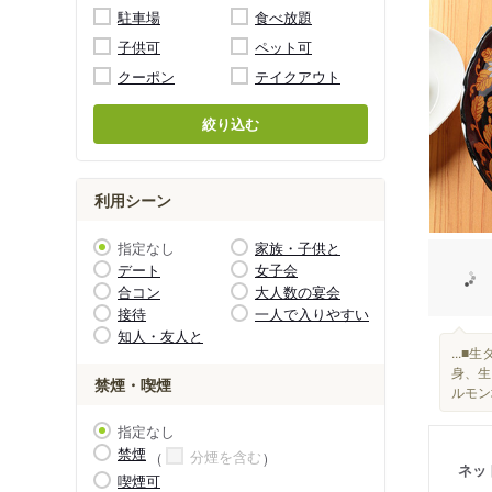
駐車場
食べ放題
子供可
ペット可
クーポン
テイクアウト
絞り込む
利用シーン
指定なし
家族・子供と
デート
女子会
合コン
大人数の宴会
接待
一人で入りやすい
知人・友人と
...
身、生
禁煙・喫煙
ルモン塩
指定なし
禁煙
分煙を含む
ネッ
喫煙可