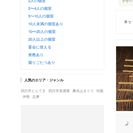
2人の個室
デザー
3〜4人の個室
5〜10人の個室
ネッ
10人未満の個室あり
10〜20人の個室
20人以上の個室
宴会に使える
座敷あり
掘りごたつあり
人気のエリア・ジャンル
四日市とんてき
四日市居酒屋
桑名はまぐり
松阪
伊勢
志摩