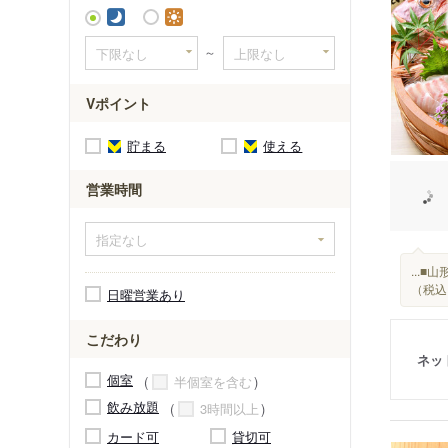
平津駅
～
暁学園前
Vポイント
貯まる
使える
営業時間
...
（税込
日曜営業あり
こだわり
ネッ
個室
半個室を含む
飲み放題
3時間以上
カード可
貸切可