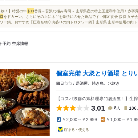
■【名物！】特盛の牛
トロ
番長～贅沢な極み寿司～ 山形県産の特上国産和牛使用！赤字
ロ
をドカーン。さらにその上にネギを豪快にのせた逸品です...個室 宴会 接待 女子
ワー鍋』おすすめ【圧巻名物◇肉盛りの肉トロタワー鍋】山形県 山形牛使用の肉トロ
ト予約
空席情報
個室完備 大衆とり酒場 とり
四日市市 / 居酒屋、焼き鳥、水炊き
【コスパ抜群の鶏料理専門居酒屋！】生搾
3.01
人
8
186
￥2,000～￥2,999
￥1,000～￥1,9
貯まる・使える