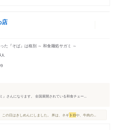
わ店
た『そば』は格別 ～ 和食麺処サガミ ～
人
4
99
』さんになります。 全国展開されている和食チェー...
で、この日はきしめんにしました。 丼は、ネギ
トロ
や、牛肉の...