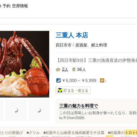
ト予約
空席情報
三重人 本店
四日市市 / 居酒屋、郷土料理
【四日市駅3分】三重の漁港直送の伊勢海
人
人
2
36
￥5,000～￥5,999
-
貯まる・使える
三重の魅力を料理で
この日は美味しいお刺身が食べたくなり、近鉄四
P-Chan(5326)
by
■錦爽とりの唐揚げ ■グリル ■松阪牛と山椒香る挽肉麻婆モチ豆腐 ■松阪豚の
トロ
ト