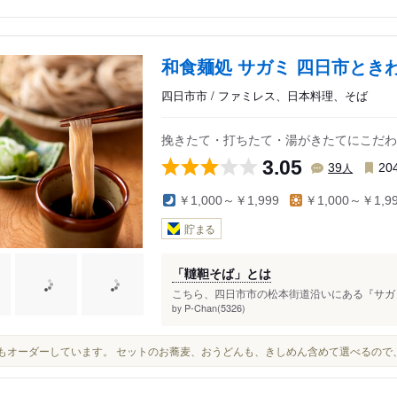
和食麺処 サガミ 四日市とき
四日市市 / ファミレス、日本料理、そば
挽きたて・打ちたて・湯がきたてにこだわっ
3.05
人
39
20
￥1,000～￥1,999
￥1,000～￥1,9
貯まる
「韃靼そば」とは
こちら、四日市市の松本街道沿いにある『サガミ
P-Chan(5326)
by
いつもオーダーしています。 セットのお蕎麦、おうどんも、きしめん含めて選べるの