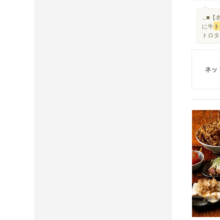
...
に牛
ト
トロタ
ネッ