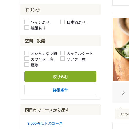
ドリンク
ワインあり
日本酒あり
焼酎あり
空間・設備
オシャレな空間
カップルシート
カウンター席
ソファー席
座敷
絞り込む
詳細条件
四日市でコースから探す
...
3,000円以下のコース