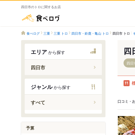
四日市のトロに関するお店
食べログ
食べログ
三重
三重 トロ
四日市・鈴鹿・亀山 トロ
四日市 トロ
四
エリア
から探す
四日
四日市
富田駅
ジャンル
から探す
富田浜駅
四日市駅
口コミ・
すべて
南四日市
河原田駅
近鉄富田
予算
大矢知駅