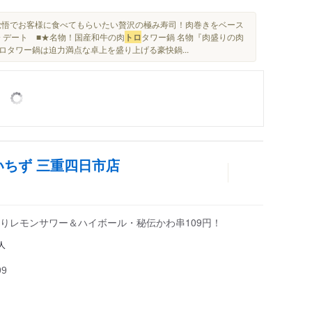
覚悟でお客様に食べてもらいたい贅沢の極み寿司！肉巻きをベース
会 デート ■★名物！国産和牛の肉
トロ
タワー鍋 名物『肉盛りの肉
タワー鍋は迫力満点な卓上を盛り上げる豪快鍋...
いちず 三重四日市店
りレモンサワー＆ハイボール・秘伝かわ串109円！
人
99