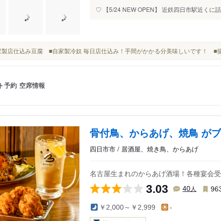
♡ 【5/24 NEW OPEN】 近鉄四日市駅近くに
■自家製店仕込み豆腐 ■自家製冷奴 毎日店仕込み！手間がかかる分美味しいです！ ■
ト予約
空席情報
骨付鳥、からあげ、焼鳥 がブ
四日市市 / 居酒屋、焼き鳥、からあげ
名古屋生まれのからあげ酒場！各種宴会受
3.03
人
40
96
￥2,000～￥2,999
-