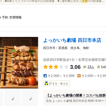
ト...■錦爽とりとゴロゴロ野菜の五目鉄釜飯 ■三重牡蠣とめかぶ
トロ
ロの鉄釜飯...
ト予約
空席情報
よっかいち劇場 四日市本店
四日市市 / 居酒屋、焼き鳥、海鮮
近鉄四日市駅徒歩1分！全席完全個室完備!
3.06
人
23
54
￥2,000～￥2,999
￥2,000～￥2,9
貯まる・使える
【よっかいち劇場の開幕！コスパも抜群
店名:よっかいち劇場 四日市本店 時間:19:00〜