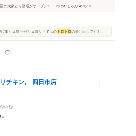
話題の大衆とり酒場がオープン✨ ...
めいしゃん0410(705)
by
揚げ出汁豆腐 手作り豆腐ならではの
トロ
トロ
の揚げ出しです！...
リチキン。 四日市店
付中◎
人
3