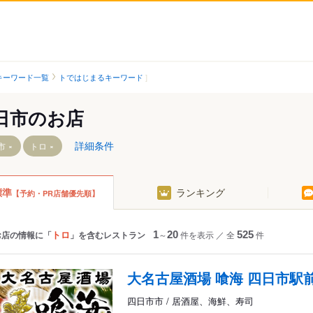
キーワード一覧
トではじまるキーワード
日市のお店
詳細条件
市
トロ
標準
ランキング
【予約・PR店舗優先順】
山城駅
海山道駅
保々駅
塩浜駅
北勢中央公園口駅
北楠駅
トロ
お店の情報に「
」を含むレストラン
1
～
20
件を表示
／
全
525
件
駅
川越富洲原駅
楠駅
霞ケ浦駅
中川原駅
大名古屋酒場 喰海 四日市駅
駅
阿倉川駅
伊勢松本駅
四日市市 / 居酒屋、海鮮、寿司
川原町駅
伊勢川島駅