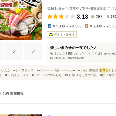
近鉄四日市駅
高角駅
毎日お昼から営業中♪宴会個室多彩にござ
駅
新正駅
桜駅
3.13
人
29
78
￥4,000～￥4,999
￥3,000～￥3,9
貯まる・使える
楽しい飲み会の一夜でした♪
会社の人と利用しました！ すごく楽しかったの
Takayuki_Ishizawa(230)
by
■山形りんご ■ラ・フランス ■■◇━━━ 焼酎 ━━━◇■ ■【芋】黒霧島
トロッ
とし
）...■シメはラーメン ■デザートの大福もち ■1切 取り分け後の写真 ■握り寿司
ト予約
空席情報