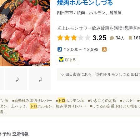
焼肉ホルモンしづる
四日市市 / 焼肉、ホルモン、居酒屋
卓上レモンサワー飲み放題を満喫‼️黒毛和
3.25
人
34
16
￥2,000～￥2,999
-
貯まる
♡ 四日市市にある 『焼肉ホルモンしづる 四日市店
■生タン塩 ■新鮮極み厚切りレバー ■
トロ
ホルモン塩 ■やきにくの定番 ■カルビ ■
タン、上ハラミ、
トロ
ホルモン、極み厚切りレバー ■しづるの定番 おひとり様セット
...
ト予約
空席情報