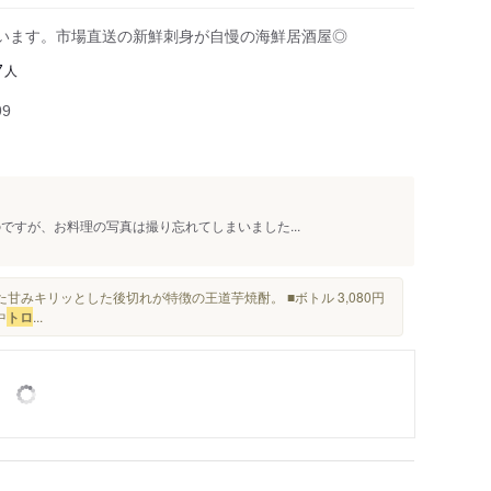
内部駅
います。市場直送の新鮮刺身が自慢の海鮮居酒屋◎
西日野駅
人
7
99
ですが、お料理の写真は撮り忘れてしまいました...
た甘みキリッとした後切れが特徴の王道芋焼酎。 ■ボトル 3,080円
中
トロ
...