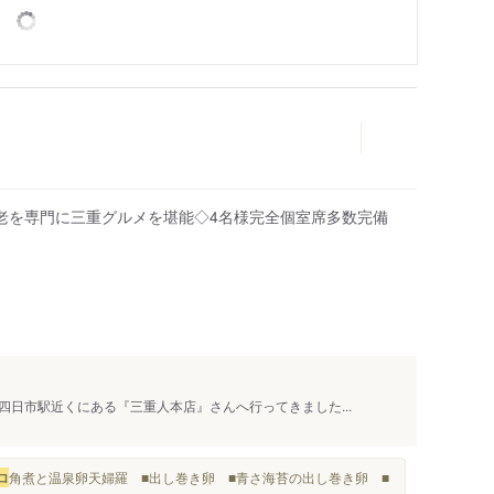
老を専門に三重グルメを堪能◇4名様完全個室席多数完備
日市駅近くにある『三重人本店』さんへ行ってきました...
ロ
角煮と温泉卵天婦羅 ■出し巻き卵 ■青さ海苔の出し巻き卵 ■