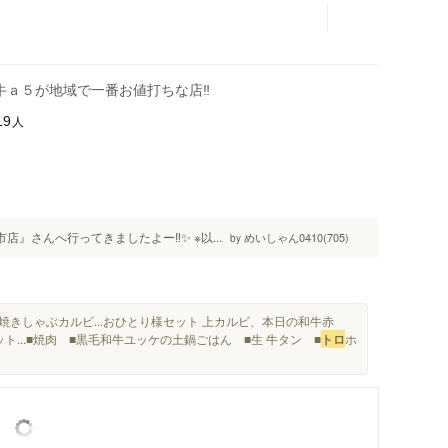
牛ａ５が地域で一番お値打ちな店‼️
人
19
』さんへ行ってきましたよー‼️✨ ※以...
めいしゃん0410(705)
by
焼きしゃぶカルビ...おひとり様セット 上カルビ、本日の和牛赤
...■焼肉 ■黒毛和牛ユッケの土鍋ごはん ■生 牛タン ■
トロ
ホ