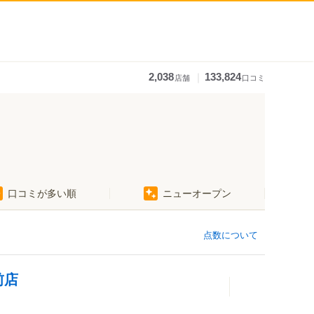
｜
2,038
133,824
店舗
口コミ
口コミが多い順
ニューオープン
あすなろう四日市駅
赤堀駅
日永駅
点数について
南日永駅
泊駅
前店
追分駅
小古曽駅