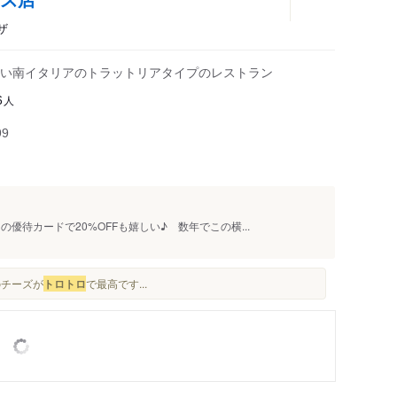
ザ
い南イタリアのトラットリアタイプのレストラン
人
6
99
優待カードで20%OFFも嬉しい♪ 数年でこの横...
のチーズが
トロ
トロ
で最高です...