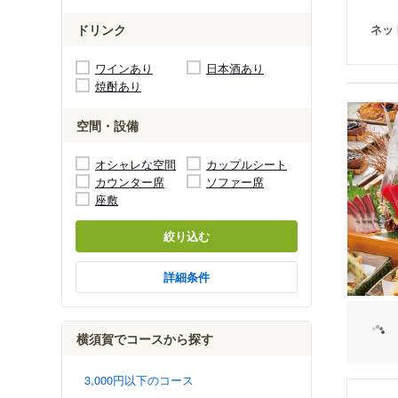
ネッ
ドリンク
ワインあり
日本酒あり
焼酎あり
空間・設備
オシャレな空間
カップルシート
カウンター席
ソファー席
座敷
絞り込む
詳細条件
横須賀でコースから探す
3,000円以下のコース