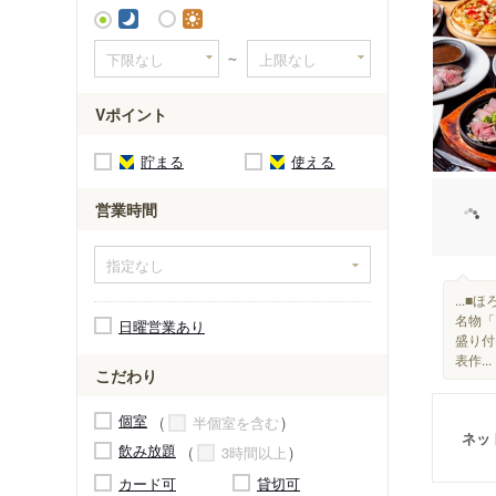
逸見駅
～
Vポイント
貯まる
使える
営業時間
...
名物「
日曜営業あり
盛り付
表作...
こだわり
個室
半個室を含む
ネッ
飲み放題
3時間以上
カード可
貸切可