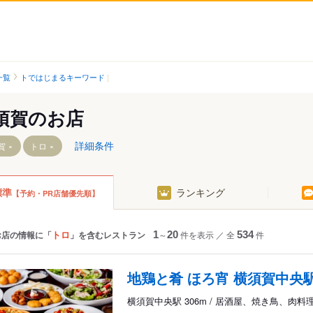
一覧
トではじまるキーワード
須賀のお店
詳細条件
賀
トロ
標準
ランキング
【予約・PR店舗優先順】
汐入駅
北久里浜駅
横須賀中央駅
京急久里浜駅
県立大学駅
ＹＲＰ野比駅
トロ
お店の情報に「
」を含むレストラン
1
～
20
件を表示
／
全
534
件
堀ノ内駅
京急長沢駅
京急大津駅
津久井浜駅
地鶏と肴 ほろ宵 横須賀中央
駅
馬堀海岸駅
横須賀中央駅 306m / 居酒屋、焼き鳥、肉料
浦賀駅