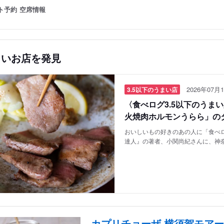
ト予約
空席情報
しいお店を発見
2026年07月1
3.5以下のうまい店
〈食べログ3.5以下のうま
火焼肉ホルモンうらら」の
おいしいもの好きのあの人に「食べロ
達人』の著者、小関尚紀さんに、神
カプリチョーザ 横須賀モア