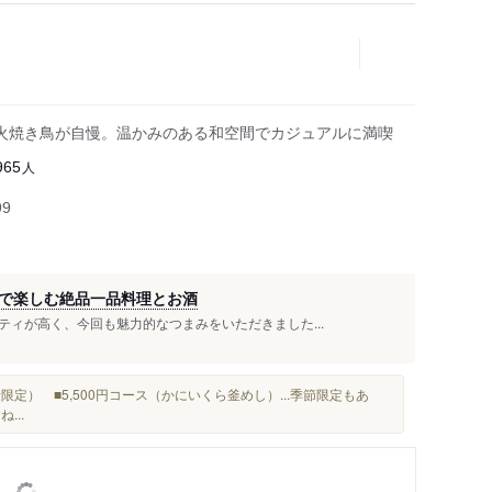
火焼き鳥が自慢。温かみのある和空間でカジュアルに満喫
人
965
99
で楽しむ絶品一品料理とお酒
ィが高く、今回も魅力的なつまみをいただきました...
定） ■5,500円コース（かにいくら釜めし）...季節限定もあ
...