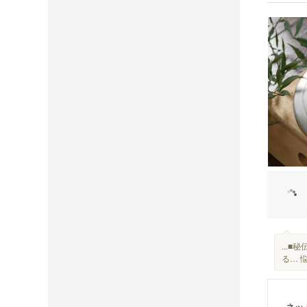
...
る… 
ネッ