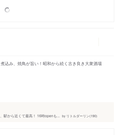
、煮込み、焼鳥が旨い！昭和から続く古き良き大衆酒場
人
駅から近くて最高！ 16時openも...
リトルダーリン(190)
by