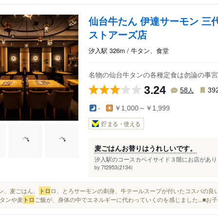
仙台牛たん 伊達サーモン 三
ストアーズ店
汐入駅 326m / 牛タン、食堂
名物の仙台牛タンの各種定食は勿論の事宮
3.24
人
58
39
-
￥1,000～￥1,999
貯まる・使える
麦ごはんお替りはうれしいです。
汐入駅のコースカベイサイド３階にお店がありま
7f2953(2134)
by
牛タン、麦ごはん、
トロ
ロ、とろサーモンの刺身、牛テールスープが付いたコスパの良
タンや麦
トロ
ご飯が、身体の中でエネルギーに代わっていくのを感じました...■お