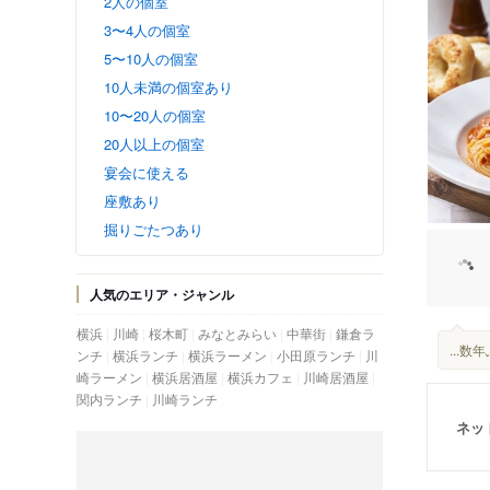
2人の個室
3〜4人の個室
5〜10人の個室
10人未満の個室あり
10〜20人の個室
20人以上の個室
宴会に使える
座敷あり
掘りごたつあり
人気のエリア・ジャンル
横浜
川崎
桜木町
みなとみらい
中華街
鎌倉ラ
...
ンチ
横浜ランチ
横浜ラーメン
小田原ランチ
川
崎ラーメン
横浜居酒屋
横浜カフェ
川崎居酒屋
関内ランチ
川崎ランチ
ネッ