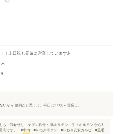
！！土日祝も元気に営業しています♪
人
1
99
から 便利だと思うよ。平日は17:00～営業し...
もも・鶏せせり・ヤゲン軟骨・ 豚ホルモン・牛上ホルモン から3
最高です。 ■牛肉 ■味ねぎ牛タン ■味ねぎ安安カルビ ■黒毛