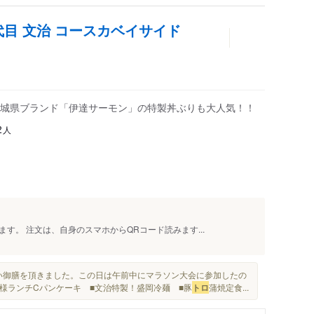
代目 文治 コースカベイサイド
城県ブランド「伊達サーモン」の特製丼ぶりも大人気！！
人
2
す。 注文は、自身のスマホからQRコード読みます...
い御膳を頂きました。この日は午前中にマラソン大会に参加したの
子様ランチCパンケーキ ■文治特製！盛岡冷麺 ■豚
トロ
蒲焼定食...