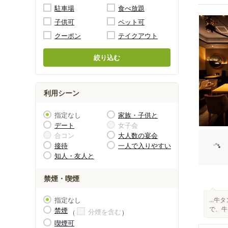
駐車場
食べ放題
子供可
ペット可
クーポン
テイクアウト
絞り込む
利用シーン
指定なし
家族・子供と
デート
女子会
合コン
大人数の宴会
接待
一人で入りやすい
知人・友人と
禁煙・喫煙
指定なし
...
で、牛
禁煙
分煙を含む
喫煙可