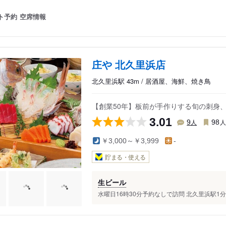
ト予約
空席情報
庄や 北久里浜店
北久里浜駅 43m / 居酒屋、海鮮、焼き鳥
【創業50年】板前が手作りする旬の刺身
3.01
人
9
98
￥3,000～￥3,999
-
貯まる・使える
生ビール
水曜日16時30分予約なしで訪問 北久里浜駅1分、