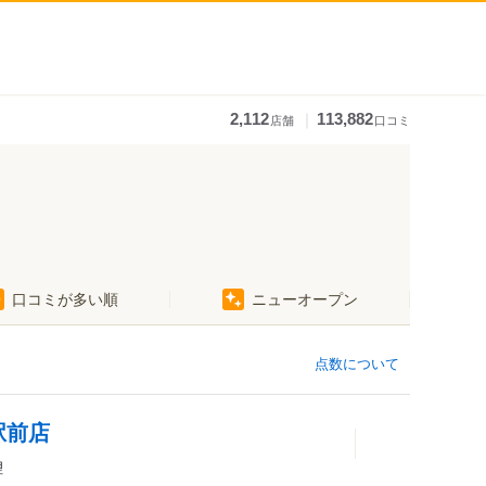
｜
2,112
113,882
店舗
口コミ
口コミが多い順
ニューオープン
点数について
駅前店
理