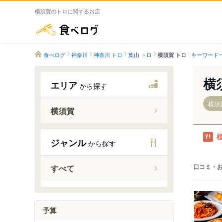
横須賀のトロに関するお店
食べログ
食べログ
神奈川
神奈川 トロ
葉山 トロ
キーワード
横須賀 トロ
横
エリア
から探す
横須
横須賀
田浦駅
ジャンル
から探す
横須賀駅
衣笠駅
口コミ・
すべて
久里浜駅
追浜駅
京急田浦
予算
安針塚駅