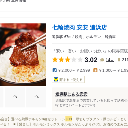
七輪焼肉 安安 追浜店
追浜駅 67m / 焼肉、ホルモン、居酒屋
「安い・旨い・お腹いっぱい」の限界突破
3.02
人
14
21
￥2,000～￥2,999
￥1,000～￥1,9
貯まる・使える
追浜駅にある安安
追浜駅で深夜まで営業しているお店って結構少ない
どすこいユートピア(371)
by
■【盛合せ】選べる鶏豚ホルモン3種セット トン
トロ
・厚切りブタタン・豚カルビ・とり
べる！ ■【盛合せ】ホルモンミックス ホルモンがたっぷり240g。お酒のつまみに