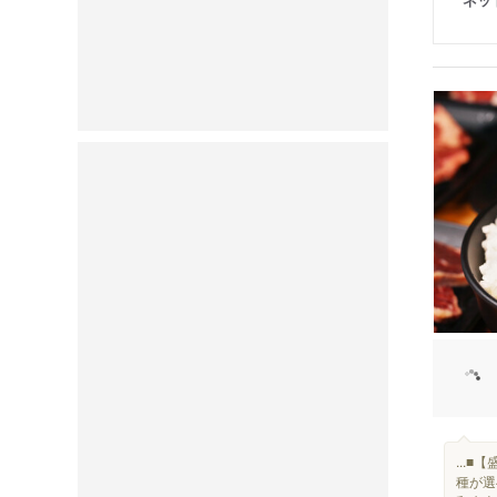
...
種が選