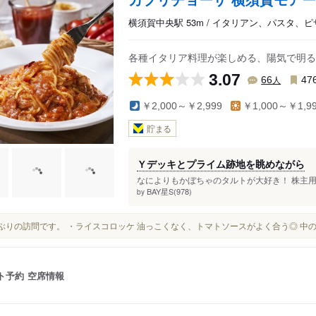
横須賀中央駅 53m / イタリアン、パスタ、ピ
各種イタリア料理が楽しめる、陽気で明る
3.07
人
66
47
￥2,000～￥2,999
￥1,000～￥1,9
貯まる
Ｙデッキとプライム跡地を眺めながら
なによりもかぼちゃのタルトが大好き！ 株主用の
BAY星S(978)
by
数年ぶりの訪問です。 ・ライスコロッケ 油っこくなく、トマトソースがよく合う◎ 中
ト予約
空席情報