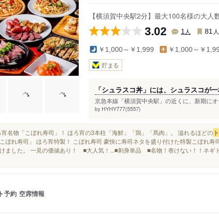
新大津駅
【横須賀中央駅2分】最大100名様の大
3.02
人
1
81
￥1,000～￥1,999
￥1,000～￥1,9
貯まる
「シュラスコ丼」には、シュラスコが一
京急本線「横須賀中央駅」の近くに、新期にオープ
HYHY777(5557)
by
■ほろ宵名物「こぼれ寿司」！ ほろ宵の3本柱「海鮮」「鶏」「馬肉」。 溢れるほどの
ト
こぼれ寿司」 ほろ宵特製！ こぼれ寿司 豪快に寿司ネタを盛り付けた特製こぼれ寿
けました。 一見の価値あり！ ■大人気！...■刺身単品 ■名物！巻けない！！ネギ
ト予約
空席情報