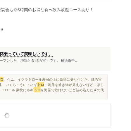
人数宴会も◎3時間のお得な食べ飲み放題コースあり！
人
99
杯乗っていて美味しいです。
ンした「地鶏と肴 ほろ宵」です。 横須賀中...
ロ
、ウニ、イクラをロール寿司の上に豪快に盛り付けた、ほろ宵
司。 いくら・うに・ネギ
トロ
・刺身を巻き物が見えないほどこぼし
トロロール 豪快にネギ
トロ
を海苔で巻けないほど詰め込んだ〆の代