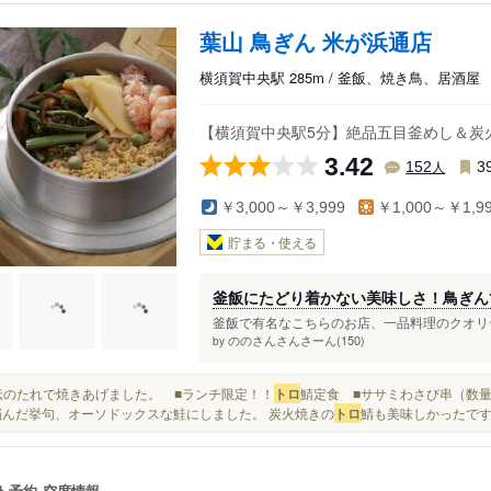
葉山 鳥ぎん 米が浜通店
横須賀中央駅 285m / 釜飯、焼き鳥、居酒屋
【横須賀中央駅5分】絶品五目釜めし＆炭
3.42
人
152
3
￥3,000～￥3,999
￥1,000～￥1,9
貯まる・使える
釜飯にたどり着かない美味しさ！鳥ぎん
釜飯で有名なこちらのお店、一品料理のクオリテ
ののさんさんさーん(150)
by
■秘伝のたれで焼きあげました。 ■ランチ限定！！
トロ
鯖定食 ■ササミわさび串（数量限
悩んだ挙句、オーソドックスな鮭にしました。 炭火焼きの
トロ
鯖も美味しかったですね
ト予約
空席情報