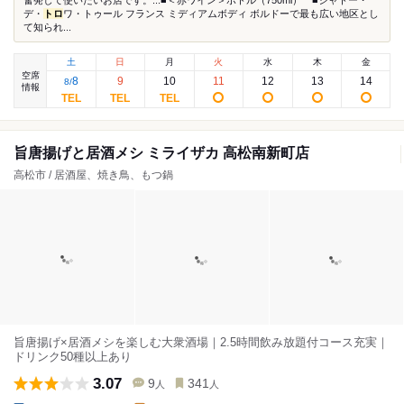
奮発して使いたいお店です。...■＜赤ワイン＞ボトル（750ml） ■シャトー・
デ・
トロ
ワ・トゥール フランス ミディアムボディ ボルドーで最も広い地区とし
て知られ...
土
日
月
火
水
木
金
空席
8
9
10
11
12
13
14
8
/
情報
旨唐揚げと居酒メシ ミライザカ 高松南新町店
高松市 / 居酒屋、焼き鳥、もつ鍋
旨唐揚げ×居酒メシを楽しむ大衆酒場｜2.5時間飲み放題付コース充実｜
ドリンク50種以上あり
3.07
9
341
人
人