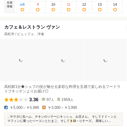
空席
8
9
10
11
12
13
14
8
/
情報
カフェ＆レストラン ヴァン
高松市 / ビュッフェ、洋食
高松駅1分◆シェフの技が魅せる多彩な料理を五感で楽しめるフードラ
イブキッチンよりお届け◎
3.36
97
1959
人
人
￥5,000～￥5,999
￥3,000～￥3,999
...サラダに生ハム、チキンのソテーにキッシュ、お豆さん。 そしてドド～ンと
マフィンに乗ったベーコンとたまご、そして
トロ
～りチーズ。 美味しい...