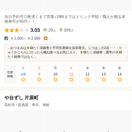
当日予約可◎夜遅くまで営業♪19時まではドリンク半額！職人が握る本
格寿司が65円～！
3.03
28
399
人
人
￥3,000～￥3,999
-
...おつまみは
トロ
たく涙細巻と手羽先唐揚を追加発注。じつはこの2品・・・り
ゅうがこちらに行ったら概ね食べるお気に入り。
トロ
たく涙細巻：通常の
トロ
たく細巻ではなく...
土
日
月
火
水
木
金
空席
8
9
10
11
12
13
14
8
/
情報
や台ずし 片原町
高松市 / 居酒屋、寿司、海鮮