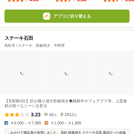
アプリに切り替える
ステーキ石田
高松市 / ステーキ、鉄板焼き、牛料理
【瓦町駅4分】匠が織り成す鉄板焼き◆銘柄牛やフォアグラ等、上質食
材が様々なシーンを彩る
3.23
40
2812
人
人
￥6,000～￥7,999
￥1,000～￥1,999
...おかげで満足度が倍増しました。 高松 鉄板焼き ステーキ石田 最近行った鉄板