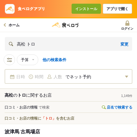
インストール
アプリで開く
ホーム
ログイン
変更
高松 トロ
予算
他の検索条件
日時
時間
人数
でネット予約
高松
の
トロ
に関する
お店
1,149
件
口コミ・お店の情報
で検索
店名で検索する
口コミ・お店の情報に
「トロ」
を含むお店
波津馬 古馬場店