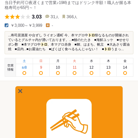
当日予約可◎夜遅くまで営業♪19時まではドリンク半額！職人が握る本
格寿司が65円～！
3.03
31
366
人
人
￥3,000～￥3,999
-
...寿司居酒屋 や台ずし ライオン通町 今、本マグロ中
トロ
祭なるものが開催され
ているとグルチャ内が湧いております。...■鯵のたたき ■海鮮ユッケ ■せせり
ポン酢 ■本マグロ中
トロ
、本マグロ赤身 ■鯛、はまち、帆立 ■大あさり醤油
焼 ■店内...■お醤油たち ■ばくばく食べるもんじゃない！ ■
トロ
うまっ...
土
日
月
火
水
木
金
空席
8
9
10
11
12
13
14
8
/
情報