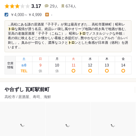
3.17
29
674
人
人
￥4,000～￥4,999
-
...高松にある謎の居酒屋『子子子』が実は最高すぎた… 高松市栗林町｜昭和レ
トロ
な風情が漂う名店。絶品レバ刺し風やオリーブ地鶏の焼き鳥で地酒が進む、
至高の老舗居酒屋「子子子（こねこ）」 ​昭和レ
トロ
でノスタルジックな外観：
夜の街に映えるどこか懐かしい看板と赤提灯が...艶やかなビジュアルの「白レバ
刺し」。臭みが一切なく、濃厚なコクと
トロ
ンとした食感が日本酒（徳利）を誘
います...
土
日
月
火
水
木
金
空席
8
9
10
11
12
13
14
8
/
情報
や台ずし 瓦町駅前町
高松市 / 居酒屋、寿司、海鮮