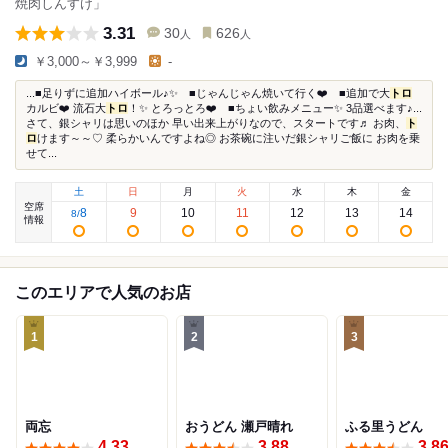
焼肉しんすけ」
3.31
30
626
人
人
￥3,000～￥3,999
-
...■足りずに追加ハイボール♪✨ ■じゃんじゃん焼いて行く❤️ ■追加で大
トロ
カルビ❤️ 流石大
トロ
！✨ とろっとろ❤️ ■ちょい飲みメニュー✨ 3品選べます♪...
さて、銀シャリは思いのほか 早い出来上がりなので、スタートです♬ お肉、
ト
ロ
けます～～♡ 柔らかいんですよね◎ お茶碗に注いだ銀シャリご飯に お肉を乗
せて...
土
日
月
火
水
木
金
空席
8
9
10
11
12
13
14
8
/
情報
このエリアで人気のお店
1
2
3
両忘
おうどん 瀬戸晴れ
ふる里うどん
4.33
3.88
3.8