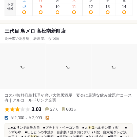
土
日
月
火
水
木
金
空席
8
9
10
11
12
13
14
8
/
情報
三代目 鳥メロ 高松南新町店
高松市 / 焼き鳥、居酒屋、もつ鍋
コスパ抜群◎鳥料理が旨い大衆居酒屋｜宴会に最適な飲み放題付コース
有｜アルコールドリンク充実
3.03
27
683
人
人
￥2,000～￥2,999
-
...■エリンギ肉巻き串 ■プチトマトベーコン串 ■大
トロ
ホルモン串（豚） ■
うずら串 ■ししとうの串焼き...自家製！焼きおにぎり（1個） 自家製ダレが決
め手！ ■ネギ
トロ
のっけ寿司 ■海鮮のっけ寿司 ■とり釜めし...■肝串 ■レバ