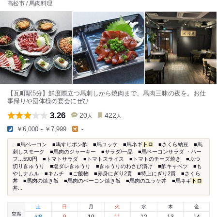
高松市 / 馬肉料理
【瓦町駅5分】鮮度際立つ馬刺しから焼肉まで、馬肉三昧の夜を。お仕
事帰りや団体様の宴会にぜひ
3.26
20
422
人
人
￥6,000～￥7,999
-
...■馬ベーコン ■馬すじポン酢 ■馬ユッケ ■馬ネギ
トロ
■さくら納豆 ■馬
刺しスモーク ■馬肉のジャーキー ■サラダ/一品 ■馬ベーコンサラダ ・ハー
フ…590円 ■トマトサラダ ■トマトスライス ■トマトのチーズ焼き ■ぶつ
切りきゅうり ■塩ダレきゅうり ■きゅうりのわさび漬け ■酢キャベツ ■も
やしナムル ■キムチ ■ご飯物 ■赤身にぎり2貫 ■特上にぎり2貫 ■さくら
丼 ■馬肉の焼き飯 ■馬肉のベーコン焼き飯 ■馬肉のユッケ丼 ■馬ネギ
トロ
丼...
土
日
月
火
水
木
金
空席