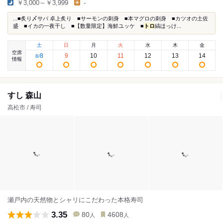
￥3,000～￥3,999
-
...■炙り〆サバ 卓上炙り ■サーモンの刺身 ■本マグロの刺身 ■カツオの土佐
盛 ■イカの一夜干し ■【数量限定】海鮮ユッケ ■
トロ
縞ほっけ...
土
日
月
火
水
木
金
空席
8
9
10
11
12
13
14
8
/
情報
すし 森山
高松市 / 寿司
瀬戸内の天然物とシャリにこだわった本格寿司
3.35
80
4608
人
人