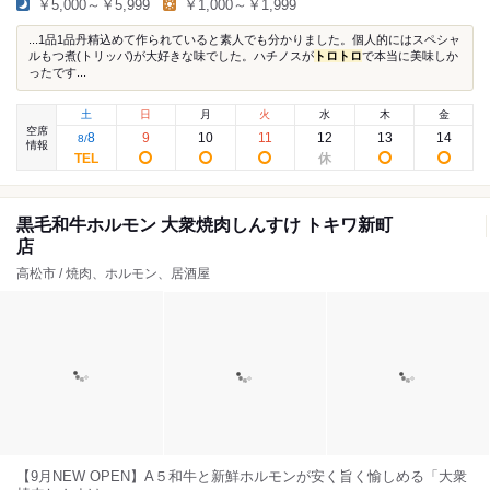
￥5,000～￥5,999
￥1,000～￥1,999
...1品1品丹精込めて作られていると素人でも分かりました。個人的にはスペシャ
ルもつ煮(トリッパ)が大好きな味でした。ハチノスが
トロ
トロ
で本当に美味しか
ったです...
土
日
月
火
水
木
金
空席
8
9
10
11
12
13
14
8
/
情報
黒毛和牛ホルモン 大衆焼肉しんすけ トキワ新町
店
高松市 / 焼肉、ホルモン、居酒屋
【9月NEW OPEN】A５和牛と新鮮ホルモンが安く旨く愉しめる「大衆