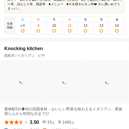
ー串、ぼんじり串、鶏皮串 ■メニュー ■大
トロ
ホルモン串❤️ タレ濃いめでう
まっ♪✨...
土
日
月
火
水
木
金
空席
8
9
10
11
12
13
14
8
/
情報
Knocking kitchen
高松市 / イタリアン、ピザ
栗林駅5分◆旬の四国食材・おいしい野菜を味わえるイタリアン。家族
団らんから特別な日まで◎
3.50
33
1465
人
人