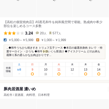
【高松の個室焼肉店】A5黒毛和牛を純和風空間で堪能。熟成肉や希少
部位を楽しめるコース多数
3.24
20
577
人
人
￥5,000～￥5,999
￥1,000～￥1,999
...◆和牛うちひら焼きすき トリュフ玉子ソース ◆本日の厳選赤身肉 タレで ・特
選サーロイン ・ひうち ◆和牛
トロ
いくら茶漬け ◆アイスクリーム どのお肉も
霜降り系の柔らかなお肉ばかりです...
土
日
月
火
水
木
金
空席
8
9
10
11
12
13
14
8
/
情報
豚肉居酒屋 濃いめ
高松市 / 居酒屋、肉料理、日本料理