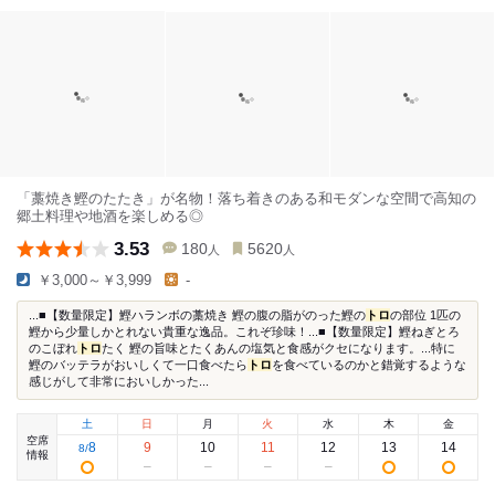
「藁焼き鰹のたたき」が名物！落ち着きのある和モダンな空間で高知の
郷土料理や地酒を楽しめる◎
3.53
180
5620
人
人
￥3,000～￥3,999
-
...■【数量限定】鰹ハランボの藁焼き 鰹の腹の脂がのった鰹の
トロ
の部位 1匹の
鰹から少量しかとれない貴重な逸品。これぞ珍味！...■【数量限定】鰹ねぎとろ
のこぼれ
トロ
たく 鰹の旨味とたくあんの塩気と食感がクセになります。...特に
鰹のバッテラがおいしくて一口食べたら
トロ
を食べているのかと錯覚するような
感じがして非常においしかった...
土
日
月
火
水
木
金
空席
8
9
10
11
12
13
14
8
/
情報