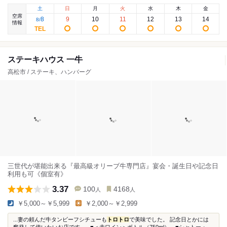
土
日
月
火
水
木
金
空席
8
9
10
11
12
13
14
8
/
情報
ステーキハウス 一牛
高松市 / ステーキ、ハンバーグ
三世代が堪能出来る『最高級オリーブ牛専門店』宴会・誕生日や記念日
利用も可《個室有》
3.37
100
4168
人
人
￥5,000～￥5,999
￥2,000～￥2,999
...妻の頼んだ牛タンビーフシチューも
トロ
トロ
で美味でした。 記念日とかには