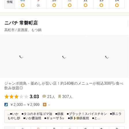
8
9
10
11
12
13
14
8
/
情報
ニパチ 常磐町店
高松市 / 居酒屋、もつ鍋
ジャンボ焼鳥・釜めしが旨い店！約140種のメニューが税込308円♪食べ
飲み放題◎
3.03
21
307
人
人
￥2,000～￥2,999
-
...■いか ■タコのネギ塩ゴマ油 ■鉄板 ■ブラック！スパイスチキン ■豚ニラ
もやし炒 ■いか醬油焼 ■ギョーザ 5ヶ ■豚
トロ
鉄板焼 ■と...