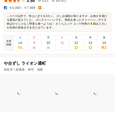
3.54
53
3978
人
人
￥6,000～￥7,999
-
...コース以外で、特上にぎりを3カン。 少しお値段が張りますが…お肉が
トロ
け
る最高の旨さでした。 〆にチャーハンです。 馬肉を使ったチャーハン...サラダ
肉ばかりじゃなく野菜も食べようね！ さくらユッケ ユッケ特有の
トロ
みとタレ
が生肉の旨味を引き立たせています...
土
日
月
火
水
木
金
空席
8
9
10
11
12
13
14
8
/
情報
1
残
や台ずし ライオン通町
高松市 / 居酒屋、寿司、海鮮