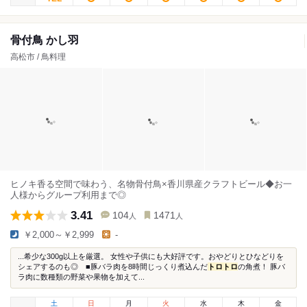
骨付鳥 かし羽
高松市 / 鳥料理
ヒノキ香る空間で味わう、名物骨付鳥×香川県産クラフトビール◆お一
人様からグループ利用まで◎
3.41
104
1471
人
人
￥2,000～￥2,999
-
...希少な300g以上を厳選。 女性や子供にも大好評です。おやどりとひなどりを
シェアするのも◎ ■豚バラ肉を8時間じっくり煮込んだ
トロ
トロ
の角煮！ 豚バ
ラ肉に数種類の野菜や果物を加えて...
土
日
月
火
水
木
金