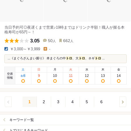
当日予約可◎夜遅くまで営業♪19時まではドリンク半額！職人が握る本
格寿司が65円～！
3.05
50
662
人
人
￥3,000～￥3,999
-
...《まぐろざんまい握り》 本まぐろの中
トロ
、大
トロ
、ネギ
トロ
...
土
日
月
火
水
木
金
空席
8
9
10
11
12
13
14
8
/
情報
1
2
3
4
5
6
キーワード一覧
トではじまるキーワード