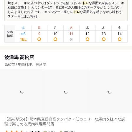
焼きステーキの店の中ではダントツで老舗っぽいレ
トロ
な雰囲気があるステーキ
石田に突撃！！ カウンター6席、奥に8～10人掛け位のテーブルが１つほどの小
じんまりしたお店です。 カウンターに座りレ
トロ
な雰囲気を感じながら味わう
ステーキはまた格別...
土
日
月
火
水
木
金
空席
8
9
10
11
12
13
14
8
/
情報
波津馬 高松店
高松市 / 馬肉料理、居酒屋
【高松駅5分】熊本県直送◎高タンパク・低カロリーな馬肉を様々な調
理で楽しめる馬肉料理専門店