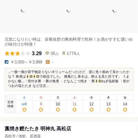
元気になりたい時は、栄養抜群の豚肉料理で乾杯！お酒がすすむ濃いめ
の味付けが特徴！
3.29
35
1776
人
人
￥3,000～￥3,999
-
...一個一個が若干物足りないボリュームだったけど、逆に色々頼めて良かったか
な？ 角煮は
トロ
トロ
で絶品でした。 痛風だし巻きは、映える見た目です。 うま
かない飯...・骨付き豚 ・豚の角煮 ・どなんこつ焼き ・豚
トロ
ねぎ塩鉄板 ・初が
つおの塩たたき など注文...
土
日
月
火
水
木
金
空席
8
9
10
11
12
13
14
8
/
情報
藁焼き鰹たたき 明神丸 高松店
高松市 / 海鮮、居酒屋