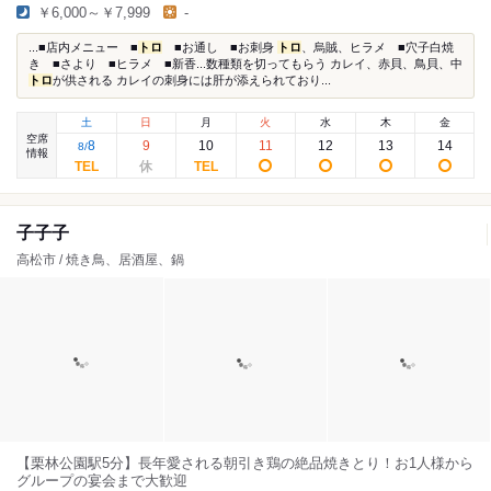
￥6,000～￥7,999
-
...■店内メニュー ■
トロ
■お通し ■お刺身
トロ
、烏賊、ヒラメ ■穴子白焼
き ■さより ■ヒラメ ■新香...数種類を切ってもらう カレイ、赤貝、鳥貝、中
トロ
が供される カレイの刺身には肝が添えられており...
土
日
月
火
水
木
金
空席
8
9
10
11
12
13
14
8
/
情報
子子子
高松市 / 焼き鳥、居酒屋、鍋
【栗林公園駅5分】長年愛される朝引き鶏の絶品焼きとり！お1人様から
グループの宴会まで大歓迎