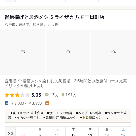
旨唐揚げと居酒メシ ミライザカ 八戸三日町店
八戸市 / 居酒屋、焼き鳥、もつ鍋
旨唐揚げ×居酒メシを楽しむ大衆酒場｜2.5時間飲み放題付コース充実｜
ドリンク50種以上あり
3.03
17
191
人
人
￥3,000～￥3,999
-
...■炙り〆サバ 卓上炙り ■サーモンの刺身 ■本マグロの刺身 ■カツオの土佐
盛 ■イカの一夜干し ■数量限定 海鮮ユッケ ■
トロ
縞ほっけ ...
日
月
火
水
木
金
土
空席
9
10
11
12
13
14
15
8
/