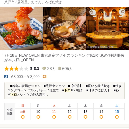
八戸市 / 居酒屋、おでん、ろばた焼き
7月18日 NEW OPEN 東京新宿アクセスランキング第1位"あの"呼炉凪来
が本八戸にOPEN
3.04
23
605
人
人
￥3,000～￥3,999
-
...■若鳥の唐揚げジャン ■毛沢東チキン ■【炉端】 ■長いも磯辺焼き ■焼き
ヤングコーン パルメジャーノ仕立て ■
トロ
サバ焼き ■【〆のごはん】 ■ね
ぎ
トロ
といくらの他人寿司...
日
月
火
水
木
金
土
空席
9
10
11
12
13
14
15
8
/
情報