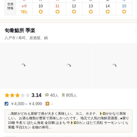
空席
9
10
11
12
13
14
15
8
/
情報
旬肴鮨所 季楽
八戸市 / 寿司、居酒屋、鍋
3.14
40
805
人
人
￥4,000～￥4,999
-
...海鮮がどれも新鮮で身が大きく美味しい。 カニ、ホタテ、
トロ
がかなり美味
しい。 お酒も種類が豊富で美味しかったです。 地元で人気の海鮮居酒屋...●握り
10種 牛炙り ぼたん海老 金目鯛 はまち 中
トロ
3カン ほたて貝柱 サーモン いくら
軍艦 平目2カン 名物の寿司...