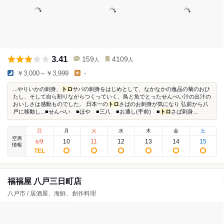
3.41
159
4109
人
人
￥3,000～￥3,999
-
...やりいかの刺身、
トロ
サバの刺身をはじめとして、なかなかの逸品の菊のおひ
たし、そして自ら割りながらつくっていく、鳥と魚でとったせんべい汁の出汁の
おいしさは感動ものでした。 日本一の
トロ
さばのお刺身が気になり 弘前から八
戸に移動し...■せんべい ■ほや ■三八 ■お通し(手前) ■
トロ
さば刺身...
日
月
火
水
木
金
土
空席
9
10
11
12
13
14
15
8
/
情報
福福屋 八戸三日町店
八戸市 / 居酒屋、海鮮、創作料理