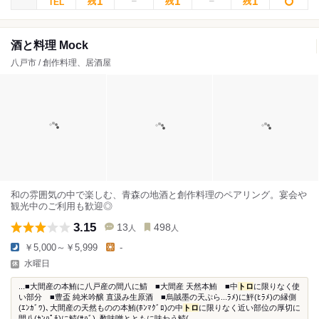
1
1
1
残
残
残
酒と料理 Mock
八戸市 / 創作料理、居酒屋
和の雰囲気の中で楽しむ、青森の地酒と創作料理のペアリング。宴会や
観光中のご利用も歓迎◎
3.15
13
498
人
人
￥5,000～￥5,999
-
水曜日
...■大間産の本鮪に八戸産の間八に鯖 ■大間産 天然本鮪 ■中
トロ
に限りなく使
い部分 ■豊盃 純米吟醸 直汲み生原酒 ■烏賊墨の天ぷら...ﾗﾒ)に鮃(ﾋﾗﾒ)の縁側
(ｴﾝｶﾞﾜ)､大間産の天然ものの本鮪(ﾎﾝﾏｸﾞﾛ)の中
トロ
に限りなく近い部位の厚切に
間八(ｶﾝﾊﾟﾁ)に鯖(ｻﾊﾞ)｡酢味噌とともに味わう鯖(...