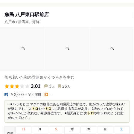
魚民 八戸東口駅前店
八戸市 / 居酒屋、海鮮
落ち着いた和の雰囲気がくつろぎを生む
3.01
3
26
人
人
￥2,000～￥2,999
-
...■ハラモとは マグロの腹部にある内臓周辺の部位で、脂がのった濃厚な味わい
が魅力です。 大
トロ
や中
トロ
にも匹敵する旨みがあり、 1匹のマグロからわず
か3～5%しか取れない希少部位です。 ■脳天身とは 大
トロ
や中トロのように脂
がのっていて...
日
月
火
水
木
金
土
空席