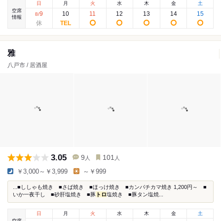
日
月
火
水
木
金
土
空席
9
10
11
12
13
14
15
8
/
情報
雅
八戸市 / 居酒屋
3.05
9
101
人
人
￥3,000～￥3,999
～￥999
...■ししゃも焼き ■さば焼き ■ほっけ焼き ■カンパチカマ焼き 1,200円～ ■
いか一夜干し ■砂肝塩焼き ■豚
トロ
塩焼き ■豚タン塩焼...
日
月
火
水
木
金
土
空席