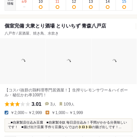
9
10
11
12
13
14
15
8
/
情報
個室完備 大衆とり酒場 とりいちず 青森八戸店
八戸市 / 居酒屋、焼き鳥、水炊き
【コスパ抜群の鶏料理専門居酒屋！】生搾りレモンサワー＆ハイボー
ル・秘伝かわ串109円！
3.01
3
109
人
人
￥2,000～￥2,999
￥1,000～￥1,999
...■自家製店仕込み豆腐 ■自家製冷奴 毎日店仕込み！手間がかかる分美味しい
です！ ■揚げ出汁豆腐 手作り豆腐ならではの
トロ
トロ
の揚げ出しです！...