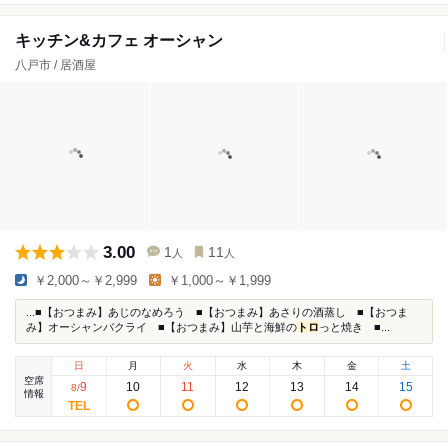
キッチン&カフェ オーシャン
八戸市 / 居酒屋
3.00
1
11
人
人
￥2,000～￥2,999
￥1,000～￥1,999
...■【おつまみ】あじのなめろう ■【おつまみ】あさりの酒蒸し ■【おつま
み】オーシャンバクライ ■【おつまみ】山芋と海鮮の
トロ
っと焼き ■...
日
月
火
水
木
金
土
空席
9
10
11
12
13
14
15
8
/
情報