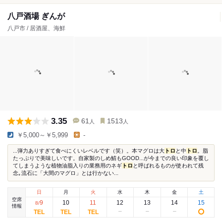
八戸酒場 ぎんが
八戸市 / 居酒屋、海鮮
3.35
61
1513
人
人
￥5,000～￥5,999
-
...弾力ありすぎて食べにくいレベルです（笑）。本マグロは大
トロ
と中
トロ
。脂
たっぷりで美味しいです。自家製のしめ鯖もGOOD...が今までの良い印象を覆し
てしまうような植物油脂入りの業務用のネギ
トロ
と呼ばれるものが使われて残
念｡流石に「大間のマグロ」とは行かない...
日
月
火
水
木
金
土
空席
9
10
11
12
13
14
15
8
/
情報