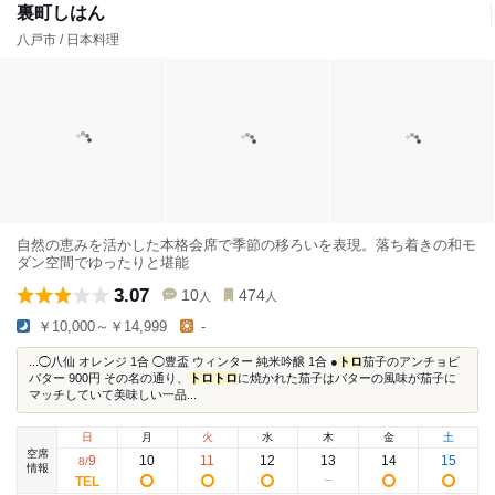
裏町しはん
八戸市 / 日本料理
自然の恵みを活かした本格会席で季節の移ろいを表現。落ち着きの和モ
ダン空間でゆったりと堪能
3.07
10
474
人
人
￥10,000～￥14,999
-
...◯八仙 オレンジ 1合 ◯豊盃 ウィンター 純米吟醸 1合 ●
トロ
茄子のアンチョビ
バター 900円 その名の通り、
トロ
トロ
に焼かれた茄子はバターの風味が茄子に
マッチしていて美味しい一品...
日
月
火
水
木
金
土
空席
9
10
11
12
13
14
15
8
/
情報