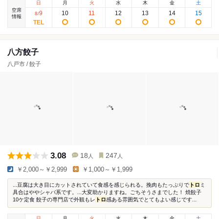
日
月
火
水
木
金
土
空席
9
10
11
12
13
14
15
8
/
情報
八方餃子
八戸市 / 餃子
3.08
18
247
人
人
￥2,000～￥2,999
￥1,000～￥1,999
...豆腐は大き目にカットされていて食感を感じられる。挽肉もたっぷりで
トロ
ミ
具合はややシャバ系です。...大変助かりますね。ごちそうさまでした！ 焼餃子
10ケ定食 餃子の専門店で外観もレ
トロ
感ある雰囲気でとてもよい感じです...
日
月
火
水
木
金
土