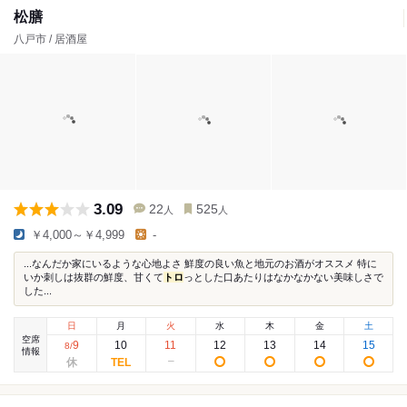
松膳
八戸市 / 居酒屋
3.09
22
525
人
人
￥4,000～￥4,999
-
...なんだか家にいるような心地よさ 鮮度の良い魚と地元のお酒がオススメ 特に
いか刺しは抜群の鮮度、甘くて
トロ
っとした口あたりはなかなかない美味しさで
した...
日
月
火
水
木
金
土
空席
9
10
11
12
13
14
15
8
/
情報