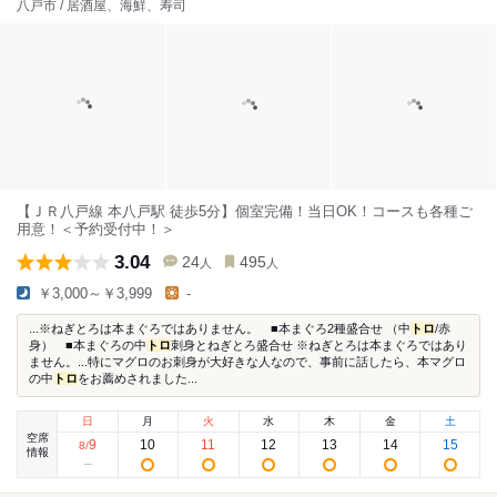
八戸市 / 居酒屋、海鮮、寿司
【ＪＲ八戸線 本八戸駅 徒歩5分】個室完備！当日OK！コースも各種ご
用意！＜予約受付中！＞
3.04
24
495
人
人
￥3,000～￥3,999
-
...※ねぎとろは本まぐろではありません。 ■本まぐろ2種盛合せ （中
トロ
/赤
身） ■本まぐろの中
トロ
刺身とねぎとろ盛合せ ※ねぎとろは本まぐろではあり
ません。...特にマグロのお刺身が大好きな人なので、事前に話したら、本マグロ
の中
トロ
をお薦めされました...
日
月
火
水
木
金
土
空席
9
10
11
12
13
14
15
8
/
情報