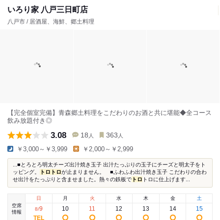
いろり家 八戸三日町店
八戸市 / 居酒屋、海鮮、郷土料理
【完全個室完備】青森郷土料理をこだわりのお酒と共に堪能◆全コース
飲み放題付き◎
3.08
18
363
人
人
￥3,000～￥3,999
￥2,000～￥2,999
...■とろとろ明太チーズ出汁焼き玉子 出汁たっぷりの玉子にチーズと明太子をト
ッピング。
トロ
トロ
が止まりません。 ■ふわふわ出汁焼き玉子 こだわりの合わ
せ出汁をたっぷりと含ませました。熱々の鉄板で
トロ
トロに仕上げます...
日
月
火
水
木
金
土
空席
9
10
11
12
13
14
15
8
/
情報