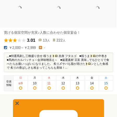
寛げる個室空間が充実♪人数に合わせた個室宴会！
3.01
13
222
人
人
￥2,000～￥2,999
-
...■特選馬刺し三種盛り合せ 桜うま
トロ
赤身 フタエゴ ■桜うま
トロ
の中巻き
■馬肉のカルパッチョ～会津味噌添え～ ■厳選素材 豆富 美味...でもひとりで食
べたらお腹いっぱいになりました。 炙り〆サバも脂が溶けた
トロ
ンとした食感
で 炙りの香ばしさも相まってこちらも美味！...
日
月
火
水
木
金
土
空席
9
10
11
12
13
14
15
8
/
情報