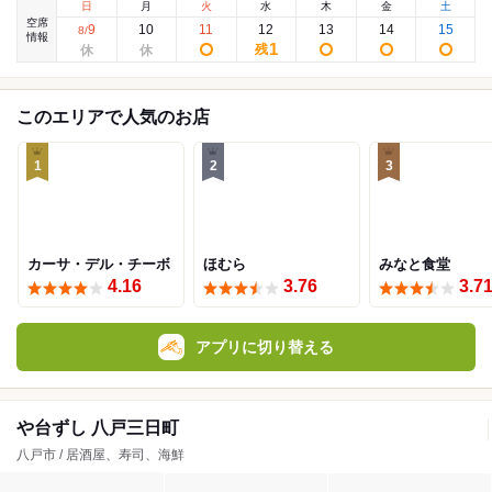
日
月
火
水
木
金
土
空席
9
10
11
12
13
14
15
8
/
情報
1
残
このエリアで人気のお店
1
2
3
カーサ・デル・チーボ
ほむら
みなと食堂
4.16
3.76
3.7
アプリに切り替える
や台ずし 八戸三日町
八戸市 / 居酒屋、寿司、海鮮