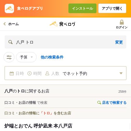
インストール
アプリで開く
ホーム
ログイン
変更
八戸 トロ
予算
他の検索条件
日時
時間
人数
でネット予約
八戸
の
トロ
に関する
お店
258
件
口コミ・お店の情報
で検索
店名で検索する
口コミ・お店の情報に
「トロ」
を含むお店
炉端とおでん 呼炉凪来 本八戸店