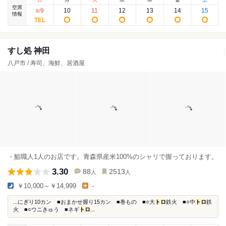
空席
9
10
11
12
13
14
15
8
/
情報
すし処 神田
八戸市 / 寿司、海鮮、居酒屋
・鮨職人1人のお店です。青森県産米100%のシャリで握っております。
3.30
88
2513
人
人
￥10,000～￥14,999
-
...にぎり10カン ■おまかせ握り15カン ■巻もの ■○大
トロ
鉄火 ■○中
トロ
鉄
火 ■○ウニきゅう ■ネギ
トロ
...