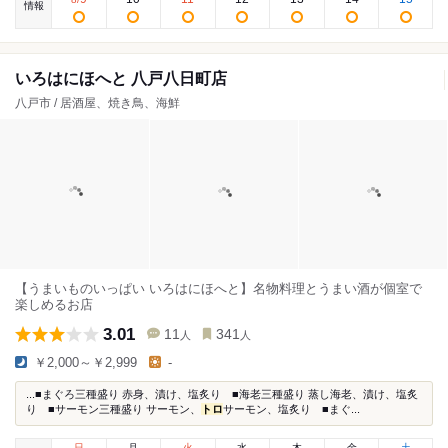
情報
いろはにほへと 八戸八日町店
八戸市 / 居酒屋、焼き鳥、海鮮
【うまいものいっぱい いろはにほへと】名物料理とうまい酒が個室で
楽しめるお店
3.01
11
341
人
人
￥2,000～￥2,999
-
...■まぐろ三種盛り 赤身、漬け、塩炙り ■海老三種盛り 蒸し海老、漬け、塩炙
り ■サーモン三種盛り サーモン、
トロ
サーモン、塩炙り ■まぐ...
日
月
火
水
木
金
土