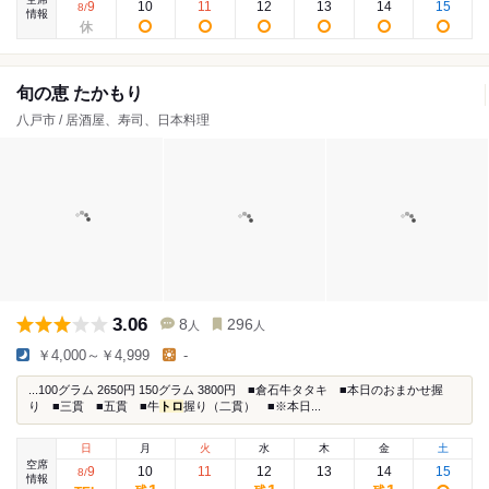
9
10
11
12
13
14
15
8
/
情報
旬の恵 たかもり
八戸市 / 居酒屋、寿司、日本料理
3.06
8
296
人
人
￥4,000～￥4,999
-
...100グラム 2650円 150グラム 3800円 ■倉石牛タタキ ■本日のおまかせ握
り ■三貫 ■五貫 ■牛
トロ
握り（二貫） ■※本日...
日
月
火
水
木
金
土
空席
9
10
11
12
13
14
15
8
/
情報