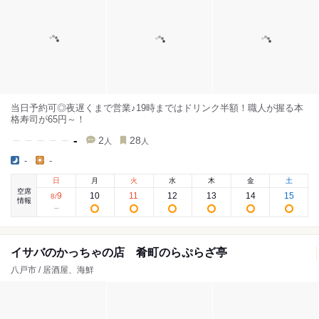
当日予約可◎夜遅くまで営業♪19時まではドリンク半額！職人が握る本
格寿司が65円～！
-
2
28
人
人
-
-
日
月
火
水
木
金
土
空席
9
10
11
12
13
14
15
8
/
情報
イサバのかっちゃの店 肴町のらぷらざ亭
八戸市 / 居酒屋、海鮮