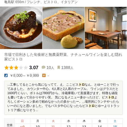
亀島駅 656m / フレンチ、ビストロ、イタリアン
市場で目利きした旬食材と無農薬野菜、ナチュールワインを楽しむ隠れ
家ビストロ
3.07
10
1388
人
人
￥8,000～￥9,999
-
...工事してるとこから気になってて、え、ここビス
トロ
なん、とゆーことで行っ
てみました。 カウンター中心。4人席と2人席のテーブル。 ワインはグラスだと
1600円くらい。ボトルは7800円から、冷蔵庫覗いて直接選びます。特徴も値段
も書いてあって分かりやすい笑。 気になるメニュー多かったけど、ビス
トロ
よ
ろしくポーション多めで頼めなかったの多かったー。...場所的にランチやったら
いーのになと思いました。でもパスタ中心になったらビス
トロ
とゆーよりトラッ
トリア感になりそう...
日
月
火
水
木
金
土
空席