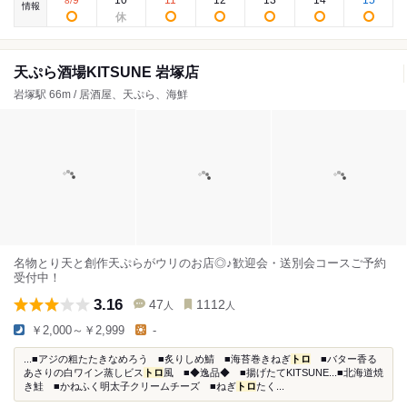
9
10
11
12
13
14
15
8
/
情報
天ぷら酒場KITSUNE 岩塚店
岩塚駅 66m / 居酒屋、天ぷら、海鮮
名物とり天と創作天ぷらがウリのお店◎♪歓迎会・送別会コースご予約
受付中！
3.16
47
1112
人
人
￥2,000～￥2,999
-
...■アジの粗たたきなめろう ■炙りしめ鯖 ■海苔巻きねぎ
トロ
■バター香る
あさりの白ワイン蒸しビス
トロ
風 ■◆逸品◆ ■揚げたてKITSUNE...■北海道焼
き鮭 ■かねふく明太子クリームチーズ ■ねぎ
トロ
たく...