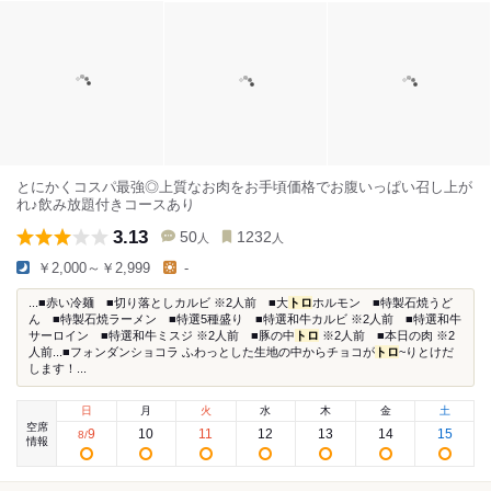
とにかくコスパ最強◎上質なお肉をお手頃価格でお腹いっぱい召し上が
れ♪飲み放題付きコースあり
3.13
50
1232
人
人
￥2,000～￥2,999
-
...■赤い冷麺 ■切り落としカルビ ※2人前 ■大
トロ
ホルモン ■特製石焼うど
ん ■特製石焼ラーメン ■特選5種盛り ■特選和牛カルビ ※2人前 ■特選和牛
サーロイン ■特選和牛ミスジ ※2人前 ■豚の中
トロ
※2人前 ■本日の肉 ※2
人前...■フォンダンショコラ ふわっとした生地の中からチョコが
トロ
~りとけだ
します！...
日
月
火
水
木
金
土
空席
9
10
11
12
13
14
15
8
/
情報