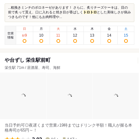
...粗挽きミンチのボロネーゼがあります！ さらに、炙りチーズケーキは、目の
前で炙って貰え、口に入れると焼き目が香ばしく
トロ
トロ
とした美味しさが病み
つきものです！他にもお肉料理や...
日
月
火
水
木
金
土
空席
9
10
11
12
13
14
15
8
/
情報
や台ずし 栄生駅前町
栄生駅 71m / 居酒屋、寿司、海鮮
当日予約可◎夜遅くまで営業♪19時まではドリンク半額！職人が握る本
格寿司が65円～！