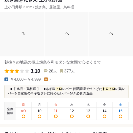
上小田井駅 216m / 焼き鳥、居酒屋、鳥料理
朝挽きの地鶏の極上焼鳥を和モダンな空間で心ゆくまで
3.10
28
377
人
人
￥4,000～￥4,999
-
...■【 逸品・鶏料理 】 ■ネギ塩
トロ
レバー 低温調理で仕上げた
トロ
トロ
の鶏レ
バーを自家製のネギ塩ダレに絡めたレバー好き必食の逸品...
日
月
火
水
木
金
土
空席
9
10
11
12
13
14
15
8
/
情報