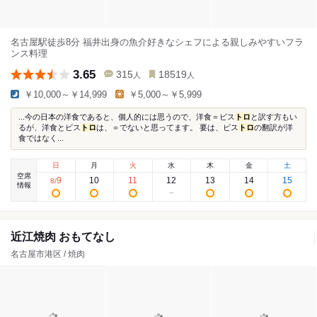
名古屋駅徒歩8分 福井出身の魚介好きなシェフによる親しみやすいフラ
ンス料理
3.65
315
18519
人
人
￥10,000～￥14,999
￥5,000～￥5,999
...今の日本の洋食であると、個人的には思うので、洋食＝ビス
トロ
と訳す方もい
るが、洋食とビス
トロ
は、＝でないと思ってます。 要は、ビス
トロ
の翻訳が洋
食ではなく...
日
月
火
水
木
金
土
空席
9
10
11
12
13
14
15
8
/
情報
近江焼肉 おもてなし
名古屋市港区 / 焼肉