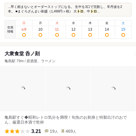
...早く頼まないとオーダーストップになる。 生中を3口で完飲し、辛丹波を2
本。 ■まぐろざんまい刺盛（1,499円＋税） 大
トロ
、中
トロ
...
日
月
火
水
木
金
土
空席
9
10
11
12
13
14
15
8
/
情報
大衆食堂 呑ノ刻
亀島駅 79m / 居酒屋、ラーメン
亀島駅すぐ◆昭和レトロ気分を満喫！旬魚のお刺身と特製出汁のおで
ん、厳選日本酒で乾杯
3.21
19
469
人
人