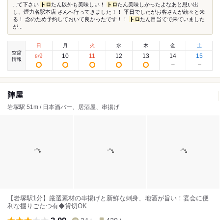
...て下さい
トロ
たん以外も美味しい！
トロ
たん美味しかったよなあと思い出
し、煙力名駅本店 さんへ行ってきました！！ 平日でしたがお客さんが続々と来
る！ 念のため予約しておいて良かったです！！
トロ
たん目当てで来ていました
が...
日
月
火
水
木
金
土
空席
9
10
11
12
13
14
15
8
/
情報
陣屋
岩塚駅 51m / 日本酒バー、居酒屋、串揚げ
【岩塚駅1分】厳選素材の串揚げと新鮮な刺身、地酒が旨い！宴会に便
利な掘りごたつ有◆貸切OK