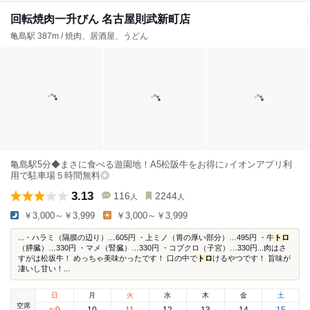
回転焼肉一升びん 名古屋則武新町店
亀島駅 387m / 焼肉、居酒屋、うどん
亀島駅5分◆まさに食べる遊園地！A5松阪牛をお得に♪イオンアプリ利
用で駐車場５時間無料◎
3.13
116
2244
人
人
￥3,000～￥3,999
￥3,000～￥3,999
...・ハラミ（隔膜の辺り）…605円 ・上ミノ（胃の厚い部分）…495円 ・牛
トロ
（膵臓）…330円 ・マメ（腎臓）…330円 ・コブクロ（子宮）…330円...肉はさ
すがは松坂牛！ めっちゃ美味かったです！ 口の中で
トロ
けるやつです！ 旨味が
凄いし甘い！...
日
月
火
水
木
金
土
空席