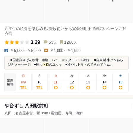
近江牛の焼肉を楽しめる♪普段使いから宴会利用まで幅広いシーンに対
応◎
3.29
53
1266
人
人
￥5,000～￥5,999
￥1,000～￥1,999
...■国産鶏やげん軟骨（葱塩・ハニーマスタード・味噌） ■自家製 牛タンあら
びきソーセージ ■鮪大
トロ
のユッケ ■冷やしトマトのできたてキム...
日
月
火
水
木
金
土
空席
9
10
11
12
13
14
15
8
/
情報
や台ずし 八田駅前町
八田（名古屋市営）駅 39m / 居酒屋、寿司、海鮮