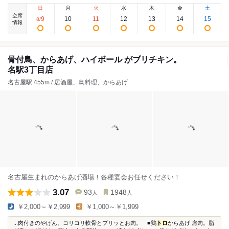
日
月
火
水
木
金
土
空席
9
10
11
12
13
14
15
8
/
情報
骨付鳥、からあげ、ハイボール がブリチキン。
名駅3丁目店
名古屋駅 455m / 居酒屋、鳥料理、からあげ
名古屋生まれのからあげ酒場！各種宴会お任せください！
3.07
93
1948
人
人
￥2,000～￥2,999
￥1,000～￥1,999
...肉付きのやげん。コリコリ軟骨とプリッとお肉。 ■鶏
トロ
からあげ 肩肉。脂