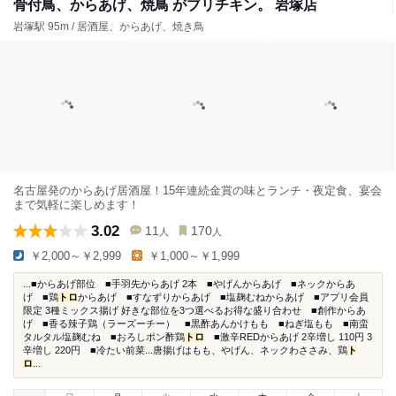
骨付鳥、からあげ、焼鳥 がブリチキン。 岩塚店
岩塚駅 95m / 居酒屋、からあげ、焼き鳥
名古屋発のからあげ居酒屋！15年連続金賞の味とランチ・夜定食、宴会
まで気軽に楽しめます！
3.02
11
170
人
人
￥2,000～￥2,999
￥1,000～￥1,999
...■からあげ部位 ■手羽先からあげ 2本 ■やげんからあげ ■ネックからあ
げ ■鶏
トロ
からあげ ■すなずりからあげ ■塩麹むねからあげ ■アプリ会員
限定 3種ミックス揚げ 好きな部位を3つ選べるお得な盛り合わせ ■創作からあ
げ ■香る辣子鶏（ラーズーチー） ■黒酢あんかけもも ■ねぎ塩もも ■南蛮
タルタル塩麹むね ■おろしポン酢鶏
トロ
■激辛REDからあげ 2辛増し 110円 3
辛増し 220円 ■冷たい前菜...唐揚げはもも、やげん、ネックわささみ、鶏
ト
ロ
...