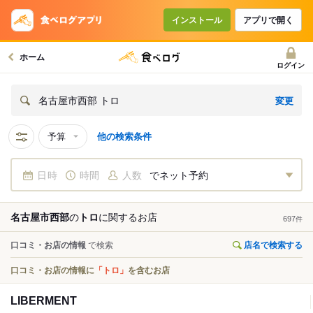
インストール
アプリで開く
ホーム
ログイン
変更
名古屋市西部 トロ
予算
他の検索条件
日時
時間
人数
でネット予約
名古屋市西部
の
トロ
に関する
お店
697
件
口コミ・お店の情報
で検索
店名で検索する
口コミ・お店の情報に
「トロ」
を含むお店
LIBERMENT