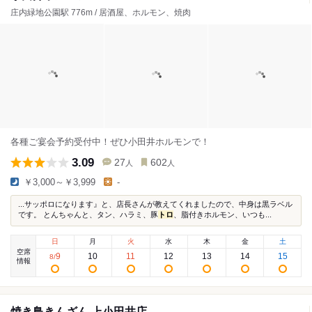
庄内緑地公園駅 776m / 居酒屋、ホルモン、焼肉
各種ご宴会予約受付中！ぜひ小田井ホルモンで！
3.09
27
602
人
人
￥3,000～￥3,999
-
...サッポロになります』と、店長さんが教えてくれましたので、中身は黒ラベル
です。 とんちゃんと、タン、ハラミ、豚
トロ
、脂付きホルモン、いつも...
日
月
火
水
木
金
土
空席
9
10
11
12
13
14
15
8
/
情報
焼き鳥きんざん 上小田井店