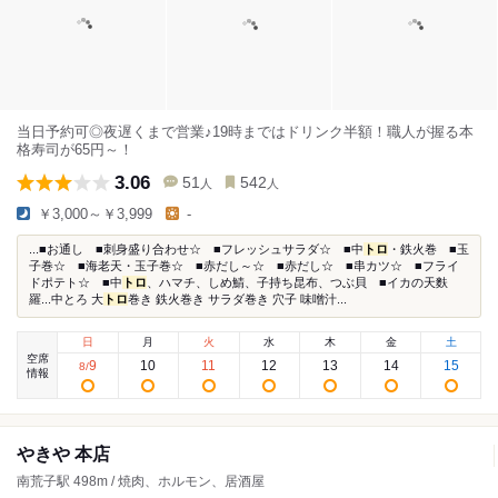
当日予約可◎夜遅くまで営業♪19時まではドリンク半額！職人が握る本
格寿司が65円～！
3.06
51
542
人
人
￥3,000～￥3,999
-
...■お通し ■刺身盛り合わせ☆ ■フレッシュサラダ☆ ■中
トロ
・鉄火巻 ■玉
子巻☆ ■海老天・玉子巻☆ ■赤だし～☆ ■赤だし☆ ■串カツ☆ ■フライ
ドポテト☆ ■中
トロ
、ハマチ、しめ鯖、子持ち昆布、つぶ貝 ■イカの天麩
羅...中とろ 大
トロ
巻き 鉄火巻き サラダ巻き 穴子 味噌汁...
日
月
火
水
木
金
土
空席
9
10
11
12
13
14
15
8
/
情報
やきや 本店
南荒子駅 498m / 焼肉、ホルモン、居酒屋