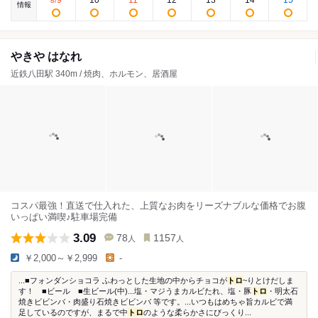
9
10
11
12
13
14
15
8
/
情報
やきや はなれ
近鉄八田駅 340m / 焼肉、ホルモン、居酒屋
コスパ最強！直送で仕入れた、上質なお肉をリーズナブルな価格でお腹
いっぱい満喫♪駐車場完備
3.09
78
1157
人
人
￥2,000～￥2,999
-
...■フォンダンショコラ ふわっとした生地の中からチョコが
トロ
~りとけだしま
す！ ■ビール ■生ビール(中)...塩・マジうまカルビたれ、塩・豚
トロ
・明太石
焼きビビンバ・肉盛り石焼きビビンバ 等です。...いつもはめちゃ旨カルビで満
足しているのですが、まるで中
トロ
のような柔らかさにびっくり...