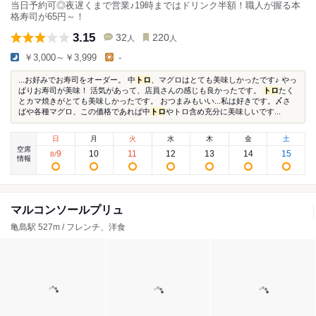
当日予約可◎夜遅くまで営業♪19時まではドリンク半額！職人が握る本
格寿司が65円～！
3.15
32
220
人
人
￥3,000～￥3,999
-
...お好みでお寿司をオーダー。 中
トロ
、マグロはとても美味しかったです♪ やっ
ぱりお寿司が美味！ 活気があって、店員さんの感じも良かったです。
トロ
たく
とカマ焼きがとても美味しかったです。 おつまみもいい...私は好きです。〆さ
ばや各種マグロ、この価格であれば中
トロ
やトロ含め充分に美味しいです...
日
月
火
水
木
金
土
空席
9
10
11
12
13
14
15
8
/
情報
マルコンソールプリュ
亀島駅 527m / フレンチ、洋食