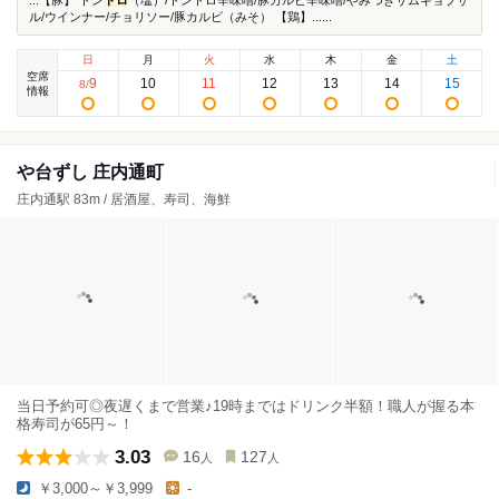
...【豚】 トン
トロ
（塩）/トントロ辛味噌/豚カルビ辛味噌/やみつきサムギョプサ
ル/ウインナー/チョリソー/豚カルビ（みそ） 【鶏】......
日
月
火
水
木
金
土
空席
9
10
11
12
13
14
15
8
/
情報
や台ずし 庄内通町
庄内通駅 83m / 居酒屋、寿司、海鮮
当日予約可◎夜遅くまで営業♪19時まではドリンク半額！職人が握る本
格寿司が65円～！
3.03
16
127
人
人
￥3,000～￥3,999
-