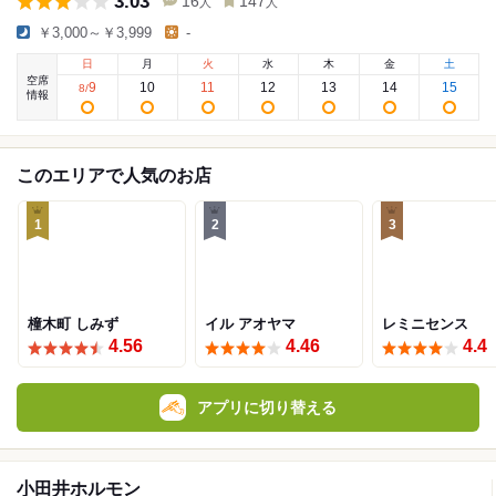
3.03
16
147
人
人
￥3,000～￥3,999
-
日
月
火
水
木
金
土
空席
9
10
11
12
13
14
15
8
/
情報
このエリアで人気のお店
1
2
3
橦木町 しみず
イル アオヤマ
レミニセンス
4.56
4.46
4.4
アプリに切り替える
小田井ホルモン