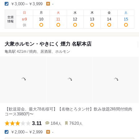
￥3,000～￥3,999
-
日
月
火
水
木
金
土
空席
9
10
11
12
13
14
15
8
/
情報
大衆ホルモン・やきにく 煙力 名駅本店
亀島駅 421m / 焼肉、居酒屋、ホルモン
【歓送迎会、最大78名様可】【名物とろタン付】飲み放題2時間付焼肉
コース3980円〜
3.11
184
7620
人
人
￥2,000～￥2,999
-