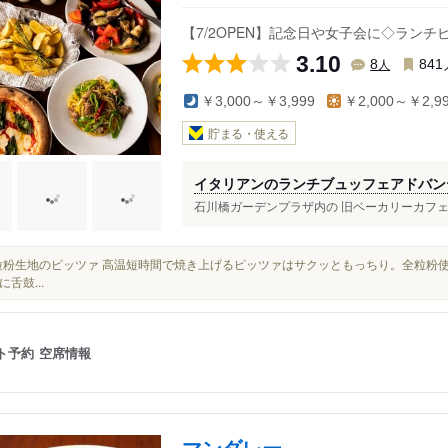
【7/2OPEN】記念日や女子会に◇ラン
3.10
人
8
841
￥3,000～￥3,999
￥2,000～￥2,9
貯まる・使える
イタリアンのランチブュッフェアドバン
石川橋ガーデンプラザ内の 旧ベーカリーカフェLa
■全粒粉生地のピッツァ 高温短時間で焼き上げるピッツァはサクッともっちり。全粒粉
舌鼓...
ト予約
空席情報
マンダレー