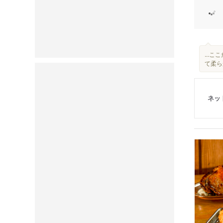
...
て柔ら
ネッ