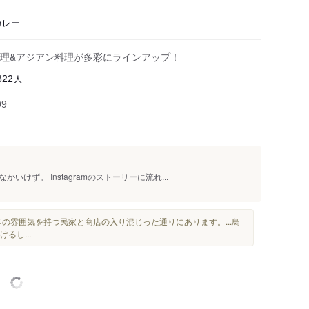
カレー
理&アジアン料理が多彩にラインアップ！
人
322
99
けず。 Instagramのストーリーに流れ...
和の雰囲気を持つ民家と商店の入り混じった通りにあります。...鳥
けるし...