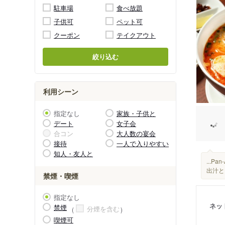
駐車場
食べ放題
子供可
ペット可
クーポン
テイクアウト
絞り込む
利用シーン
指定なし
家族・子供と
デート
女子会
合コン
大人数の宴会
接待
一人で入りやすい
知人・友人と
...
出汁と
禁煙・喫煙
指定なし
ネッ
禁煙
分煙を含む
喫煙可