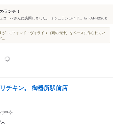
のランチ！
コーべさんに訪問しました。 ミシュランガイド...
KAT-N(2961)
by
すが...にフォンド・ヴォライユ（鶏の出汁）をベースに作られてい
..
リチキン。 御器所駅前店
付中◎
人
2