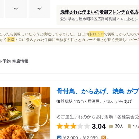
洗練された佇まいの老舗フレンチ百名店
愛知県名古屋市昭和区広路町梅園２４にあるシェ
ここだったら美味しいだろうと挑戦してみました。 ほほ肉
トロ
トロ
で美味しかったので
かく
トロ
トロに煮込まれた牛肉に玉ねぎの甘さとカレーの辛さが良く美味しいビーフ.
ト予約
空席情報
骨付鳥、からあげ、焼鳥 がブ
御器所駅 113m / 居酒屋、バル、からあげ
名古屋生まれのからあげ酒場！各種宴会受
3.04
人
30
47
￥2,000～￥2,999
-