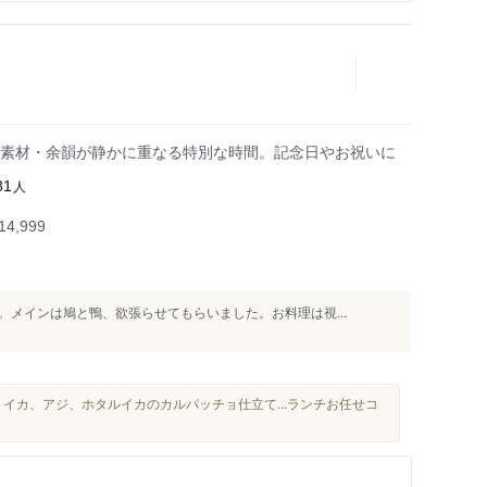
素材・余韻が静かに重なる特別な時間。記念日やお祝いに
人
81
4,999
メインは鳩と鴨、欲張らせてもらいました。お料理は視...
ミイカ、アジ、ホタルイカのカルパッチョ仕立て...ランチお任せコ