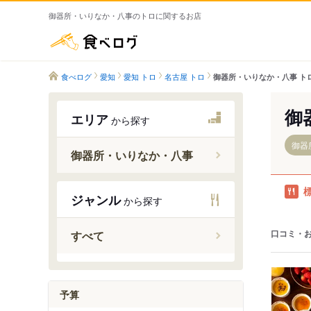
御器所・いりなか・八事のトロに関するお店
食べログ
食べログ
愛知
愛知 トロ
名古屋 トロ
御器所・いりなか・八事 ト
御
エリア
から探す
御器
御器所・いりなか・八事
ジャンル
から探す
八事日赤
荒畑駅
口コミ・
すべて
御器所駅
川名駅
いりなか
予算
八事駅