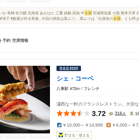
先いか 長崎 松川鰈 北海道 あかはた 三重 縞鯵 高知 中
トロ
宮城県塩釜 小肌 熊本天草 白
稔 #滝子 #鮨屋が作る和食...今回の焼魚は黒ムツ。 黒ムツは「白身魚の
トロ
」とも呼ばれ
ト予約
空席情報
シェ・コーベ
八事駅 472m / フレンチ
瀟西な一軒のフランスレストラン。大切な
3.72
人
316
1
￥10,000～￥14,999
￥6,000～￥7,
貯まる・使える