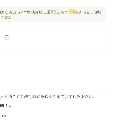
海老 富山 カスゴ鯛 淡路 鰆 三重県答志島 中
トロ
巻き 赤だし 卵焼
る魚...
人と過ごす芳醇な時間を心ゆくまでお楽しみ下さい。
人
6861
999