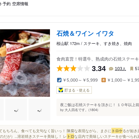
ト予約
空席情報
石焼＆ワイン イワタ
桜山駅 172m / ステーキ、すき焼き、焼肉
食肉直営！特選牛、熟成肉の石焼ステーキ
3.34
人
103
5
￥5,000～￥5,999
￥1,000～￥1,9
貯まる・使える
夜ご飯は石焼ステーキを頂きに！ １０年以上前
大人四名です。(1804)
by
そしてもちろん、食べても文句なく旨いっ！ 陳腐な表現ながら、まさに
トロケ
るが如き
のだが）...溶岩焼きステーキ美味し！ レ
トロ
な店内で美味しいステーキが食べられ満