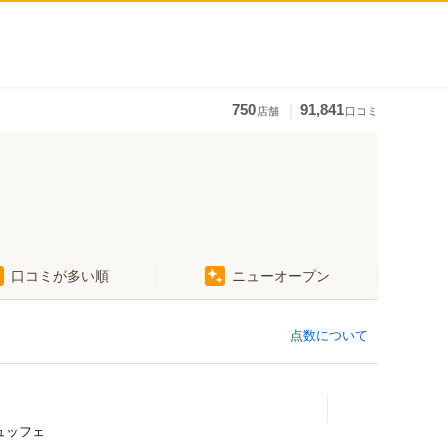
｜
750
91,841
店舗
口コミ
口コミが多い順
ニューオープン
点数について
ュッフェ