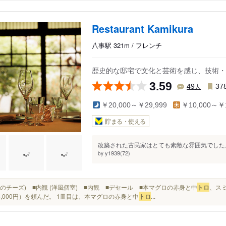
Restaurant Kamikura
八事駅 321m / フレンチ
歴史的な邸宅で文化と芸術を感じ、技術・
3.59
人
49
37
￥20,000～￥29,999
￥10,000～￥1
貯まる・使える
改築された古民家はとても素敵な雰囲気でした。
y1939(72)
by
(３種のチーズ) ■内観 (洋風個室) ■内観 ■デセール ■本マグロの赤身と中
トロ
、ス
(8,000円）を頼んだ。 1皿目は、本マグロの赤身と中
トロ
...