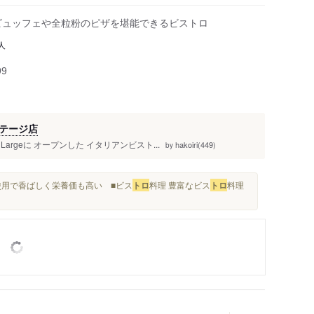
チビュッフェや全粒粉のピザを堪能できるビストロ
人
99
テージ店
rgeに オープンした イタリアンビスト...
hakoiri(449)
by
使用で香ばしく栄養価も高い ■ビス
トロ
料理 豊富なビス
トロ
料理