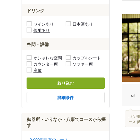
ドリンク
ワインあり
日本酒あり
焼酎あり
空間・設備
オシャレな空間
カップルシート
カウンター席
ソファー席
座敷
絞り込む
詳細条件
...
御器所・いりなか・八事でコースから探
ース 
す
3,000円以下のコース