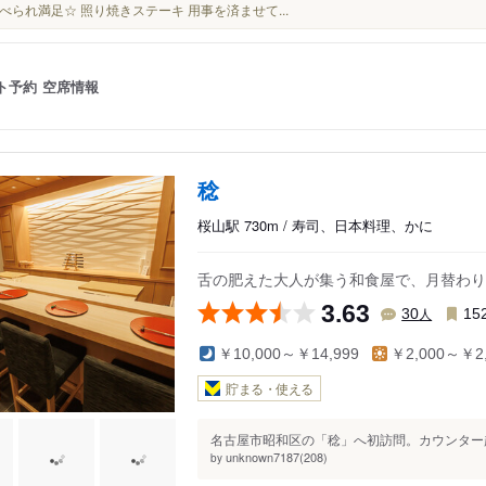
べられ満足☆ 照り焼きステーキ 用事を済ませて...
ト予約
空席情報
稔
桜山駅 730m / 寿司、日本料理、かに
舌の肥えた大人が集う和食屋で、月替わり
3.63
人
30
15
￥10,000～￥14,999
￥2,000～￥2,
貯まる・使える
名古屋市昭和区の「稔」へ初訪問。カウンター越
unknown7187(208)
by