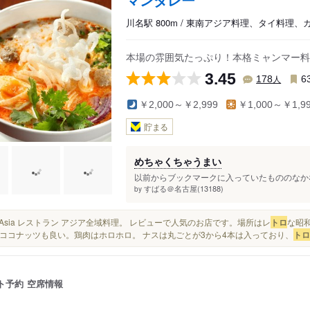
川名駅 800m / 東南アジア料理、タイ料理、
本場の雰囲気たっぷり！本格ミャンマー料
3.45
人
178
6
￥2,000～￥2,999
￥1,000～￥1,9
貯まる
めちゃくちゃうまい
以前からブックマークに入っていたもののなかなかい
すばる＠名古屋(13188)
by
Pan-Asia レストラン アジア全域料理。 レビューで人気のお店です。場所はレ
トロ
な昭
ココナッツも良い。鶏肉はホロホロ。 ナスは丸ごとが3から4本は入っており、
トロ
ト予約
空席情報