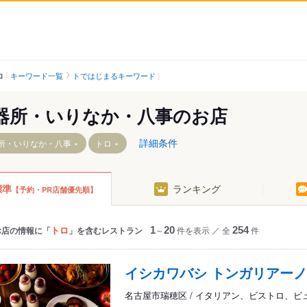
キーワード一覧
トではじまるキーワード
ロ
器所・いりなか・八事のお店
詳細条件
所・いりなか・八事
トロ
標準
ランキング
【予約・PR店舗優先順】
駅
トロ
お店の情報に「
」を含むレストラン
1
～
20
件を表示
／
全
254
件
イシカワバシ トンガリアーノ
駅
名古屋市瑞穂区 / イタリアン、ビストロ、ビ