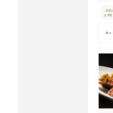
...剣
き #
ネッ