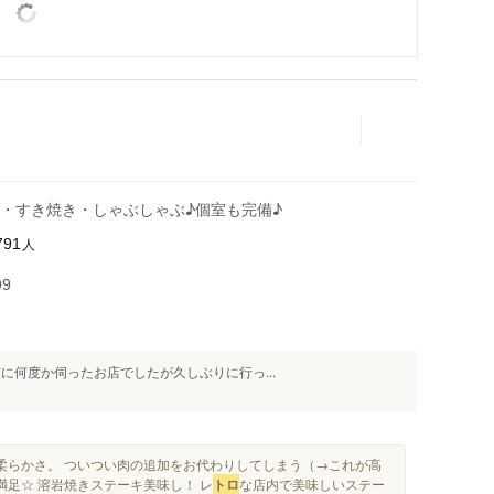
・すき焼き・しゃぶしゃぶ♪個室も完備♪
人
791
99
に何度か伺ったお店でしたが久しぶりに行っ...
柔らかさ。 ついつい肉の追加をお代わりしてしまう（→これが高
足☆ 溶岩焼きステーキ美味し！ レ
トロ
な店内で美味しいステー