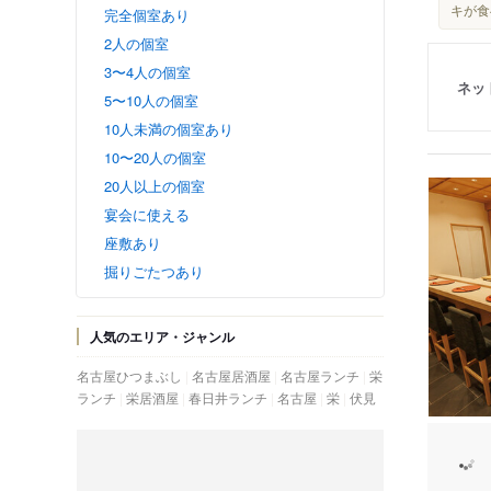
キが食
完全個室あり
2人の個室
3〜4人の個室
ネッ
5〜10人の個室
10人未満の個室あり
10〜20人の個室
20人以上の個室
宴会に使える
座敷あり
掘りごたつあり
人気のエリア・ジャンル
名古屋ひつまぶし
名古屋居酒屋
名古屋ランチ
栄
ランチ
栄居酒屋
春日井ランチ
名古屋
栄
伏見