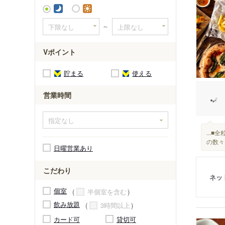
桜山駅
～
Vポイント
貯まる
使える
営業時間
...
の数々に
日曜営業あり
こだわり
ネッ
個室
半個室を含む
飲み放題
3時間以上
カード可
貸切可