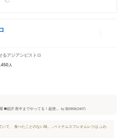
ロ
せるアジアンビストロ
人
1450
◼️総評 夜中までやってる！超便...
類0908(2407)
by
いて、 食べたことのない味。...ベトナムスフレオムレツは ふわ