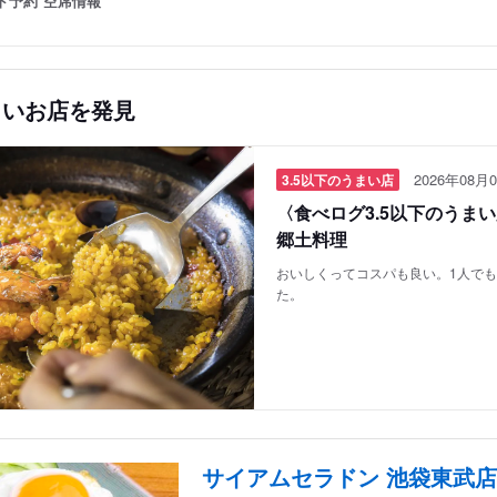
ト予約
空席情報
しいお店を発見
2026年08月0
3.5以下のうまい店
〈食べログ3.5以下のうま
郷土料理
おいしくってコスパも良い。1人で
た。
サイアムセラドン 池袋東武店