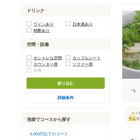
ドリンク
ワインあり
日本酒あり
焼酎あり
空間・設備
オシャレな空間
カップルシート
カウンター席
ソファー席
座敷
絞り込む
詳細条件
...
ヤム
系
池袋でコースから探す
3,000円以下のコース