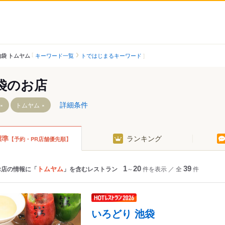
キーワード一覧
トではじまるキーワード
池袋 トムヤム
袋のお店
詳細条件
トムヤム
標準
ランキング
【予約・PR店舗優先順】
駅（東京メトロ）
トムヤム
お店の情報に「
」を含むレストラン
1
～
20
件を表示
／
全
39
件
丁目駅
ケ谷駅
いろどり 池袋