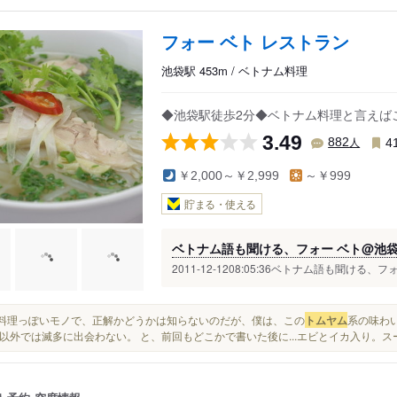
フォー ベト レストラン
池袋駅 453m / ベトナム料理
◆池袋駅徒歩2分◆ベトナム料理と言えば
3.49
人
882
4
￥2,000～￥2,999
～￥999
貯まる・使える
ベトナム語も聞ける、フォー ベト@池
2011-12-1208:05:36ベトナム語も聞ける
タイ料理っぽいモノで、正解かどうかは知らないのだが、僕は、この
トムヤム
系の味わ
以外では滅多に出会わない。 と、前回もどこかで書いた後に...エビとイカ入り。