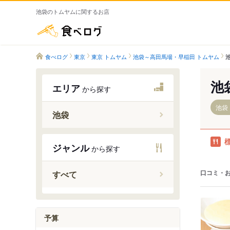
池袋のトムヤムに関するお店
食べログ
食べログ
東京
東京 トムヤム
池袋～高田馬場・早稲田 トムヤム
池
エリア
から探す
池袋
池袋
池袋駅
ジャンル
から探す
東池袋駅
雑司が谷
口コミ・
すべて
東池袋四
都電雑司
予算