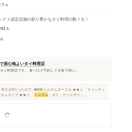
カフェ
レクト認定店舗の彩り豊かなタイ料理の数々を！
人
242
99
で居心地よいタイ料理店
タイ料理店です。 食べログ予約して夕食で伺い...
 辛さが2だったので...■海鮮トムヤムヌードル ★★☆ 「クィッティ
ヤムスープ ★★☆ 「
トムヤム
・ガイ・ナームサイ」...