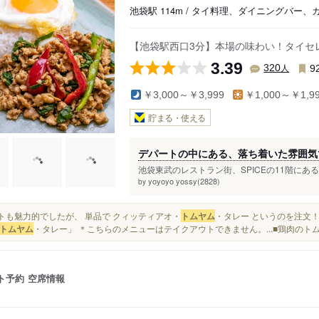
池袋駅 114m / タイ料理、ダイニングバー、
【池袋駅西口3分】本場の味わい！タイセ
3.39
人
320
9
￥3,000～￥3,999
￥1,000～￥1,9
貯まる・使える
デパートの中にある、落ち着いた雰囲気
池袋東武のレストラン街、SPICEの11階にある
yoyoyo yossy(2828)
by
セットも魅力的でしたが、 単品で クィッティアオ・
トムヤム
・タレー というのを注文！
トムヤム
・タレー」 ＊こちらのメニューはテイクアウトできません。...■鶏肉のトム
ト予約
空席情報