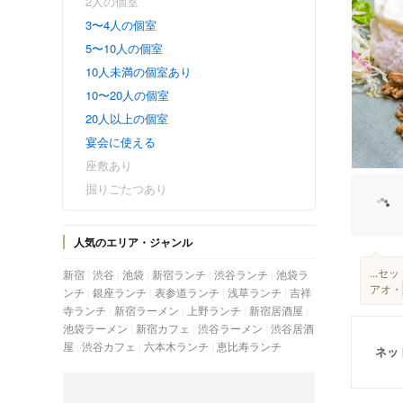
2人の個室
3〜4人の個室
5〜10人の個室
10人未満の個室あり
10〜20人の個室
20人以上の個室
宴会に使える
座敷あり
掘りごたつあり
人気のエリア・ジャンル
...
新宿
渋谷
池袋
新宿ランチ
渋谷ランチ
池袋ラ
アオ・
ンチ
銀座ランチ
表参道ランチ
浅草ランチ
吉祥
寺ランチ
新宿ラーメン
上野ランチ
新宿居酒屋
池袋ラーメン
新宿カフェ
渋谷ラーメン
渋谷居酒
屋
渋谷カフェ
六本木ランチ
恵比寿ランチ
ネッ