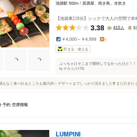
池袋駅 502m / 居酒屋、焼き鳥、水炊き
【池袋東口5分】シックで大人の空間で本
3.38
人
415
3
￥4,000～￥4,999
-
貯まる・使える
ぶっちゃけそこまで期待してなかったけど！！！
チカコ.(1175)
by
罪悪感もなく食べれるところも魅力的✨ デザートまでしっかり頂きました❣️ また行きた
ト予約
空席情報
LUMPINI