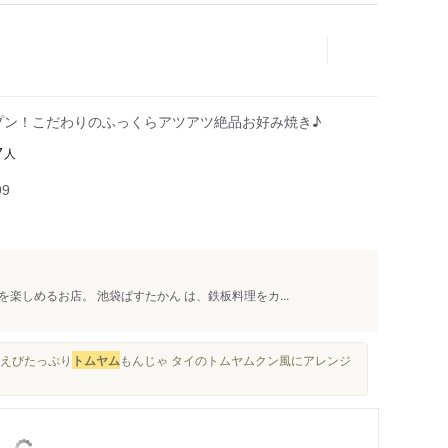
ープン！こだわりのふっくらアツアツ絶品お好み焼き♪
人
7
99
楽しめるお店。 池袋ぱすたかん は、鉄板料理をカ...
 えびたっぷり
トムヤム
もんじゃ タイのトムヤムクン風にアレンジ