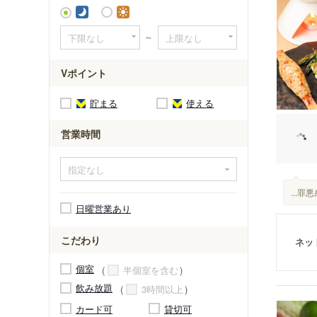
～
Vポイント
貯まる
使える
営業時間
...
日曜営業あり
こだわり
ネッ
個室
半個室を含む
飲み放題
3時間以上
カード可
貸切可