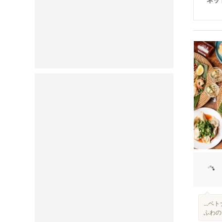
...
ふわの