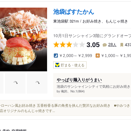
池袋ぱすたかん
東池袋駅 321m / お好み焼き、もんじゃ焼き
10月1日サンシャイン3階にグランドオ
3.05
人
28
43
￥2,000～￥2,999
￥1,000～￥1,9
貯まる・使える
やっぱり麺入りがうまい
池袋のサンシャインシティで気軽にお好み焼きを
俺的、No.1(864)
by
■ルーローハン風お好み焼き 五香粉香る豚の角煮を挟んだ贅沢なお好み焼き ■やみつき
店オリジナルのもんじゃ焼きです...
ト予約
空席情報