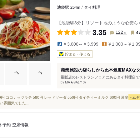
池袋駅 254m / タイ料理
【池袋駅3分】リゾート地のような心安ら
3.35
人
122
4
￥3,000～￥3,999
￥1,000～￥1,9
貯まる・使える
商業施設の店らしからぬ本気度MAXな
量販店のレストランフロアにあるタイ料理店です
MA★SA(713)
by
,480円 ココナッツラテ 580円 レッドソーダ 550円 タイティーミルク 600円 激辛
トムヤ
い雰囲気でした...
ト予約
空席情報