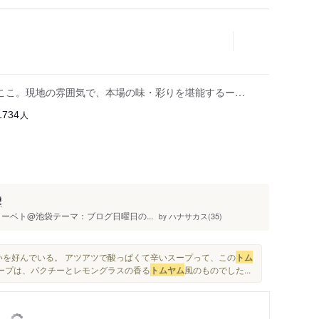
ここ。現地の雰囲気で、本場の味・彩りを堪能するー…
人
1734
袋
、フォーベト@池袋テーマ：ブログ日曜日の...
ハナサカス(35)
by
いを好んでいる。 アツアツで酸っぱくて辛いスープって、この
トム
スープは、パクチーとレモングラスの香る
トムヤム
風のものでした...