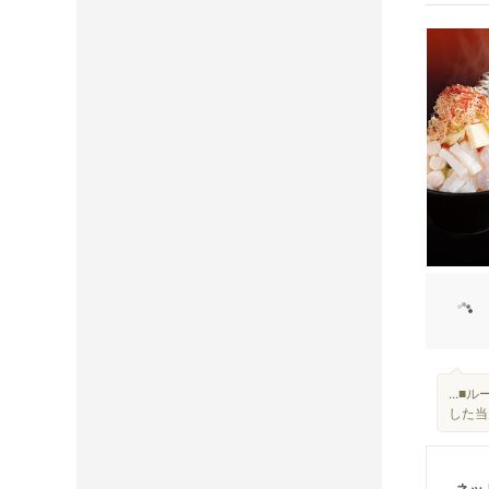
...
した当
ネッ