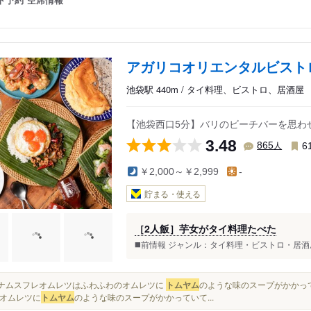
アガリコオリエンタルビスト
池袋駅 440m / タイ料理、ビストロ、居酒屋
【池袋西口5分】バリのビーチバーを思わ
3.48
人
865
6
￥2,000～￥2,999
-
貯まる・使える
［2人飯］芋女がタイ料理たべた
◼️前情報 ジャンル：タイ料理・ビストロ・居酒屋 
ベトナムスフレオムレツはふわふわのオムレツに
トムヤム
のような味のスープがかかって
オムレツに
トムヤム
のような味のスープがかかっていて...