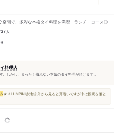
ぐ空間で、多彩な本格タイ料理を満喫！ランチ・コース◎
人
737
99
タイ料理店
。しかし、まったく侮れない本気のタイ料理が頂けます...
ム
★ ✳︎LUMPINI@池袋 外から見ると薄暗いですが中は照明を落と