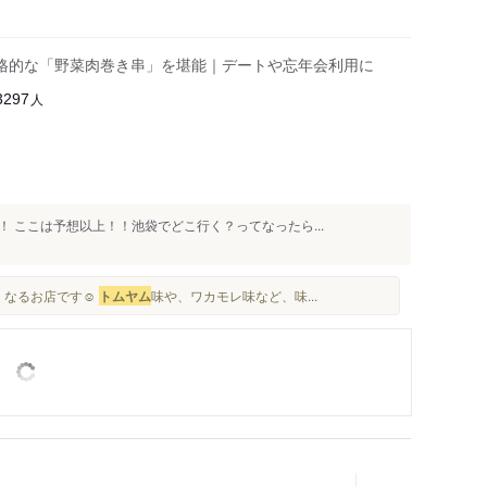
格的な「野菜肉巻き串」を堪能｜デートや忘年会利用に
人
3297
 ここは予想以上！！池袋でどこ行く？ってなったら...
くなるお店です☺️
トムヤム
味や、ワカモレ味など、味...