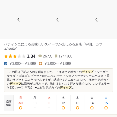
パティシエによる美味しいスイーツが楽しめるお店「宇田川カフ
ェ”suite”」
3.34
267
17449
人
人
￥3,000～￥3,999
￥1,000～￥1,999
...この日は下記のものを頂きました。 ・海老とアボカドの
ディップ
・シーザー
サラダ ・ゴルゴンゾーラとはちみつのピザ ・ジェノベーゼクリームパスタ ・香
茸のリゾット 二人だったんですが、結構たくさん食べました。 海老とアボカド
の
ディップ
は海老がぷりぷりで、味付けもすごく好きな味でした。...レギュラー
￥930 ハーフ ￥710 ■エビとアボカドの
ディップ
...
日
月
火
水
木
金
土
空席
9
10
11
12
13
14
15
8
/
情報