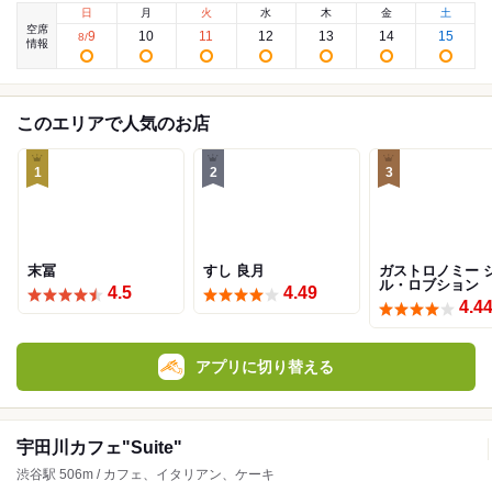
日
月
火
水
木
金
土
空席
9
10
11
12
13
14
15
8
/
情報
このエリアで人気のお店
1
2
3
末冨
すし 良月
ガストロノミー 
ル・ロブション
4.5
4.49
4.4
アプリに切り替える
宇田川カフェ"Suite"
渋谷駅 506m / カフェ、イタリアン、ケーキ