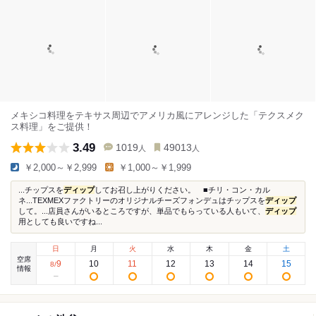
メキシコ料理をテキサス周辺でアメリカ風にアレンジした「テクスメク
ス料理」をご提供！
3.49
1019
49013
人
人
￥2,000～￥2,999
￥1,000～￥1,999
...チップスを
ディップ
してお召し上がりください。 ■チリ・コン・カル
ネ...TEXMEXファクトリーのオリジナルチーズフォンデュはチップスを
ディップ
して。...店員さんがいるところですが、単品でもらっている人もいて、
ディップ
用としても良いですね...
日
月
火
水
木
金
土
空席
9
10
11
12
13
14
15
8
/
情報