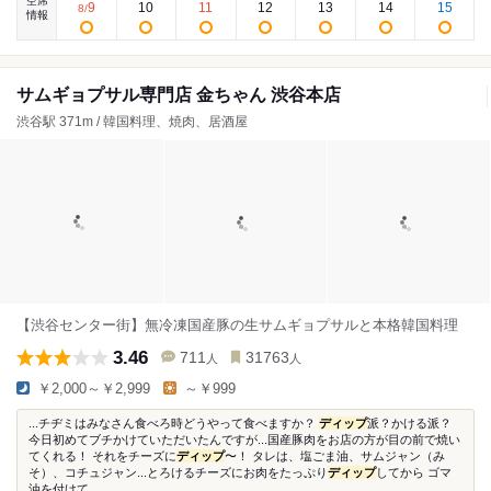
空席
9
10
11
12
13
14
15
8
/
情報
サムギョプサル専門店 金ちゃん 渋谷本店
渋谷駅 371m / 韓国料理、焼肉、居酒屋
【渋谷センター街】無冷凍国産豚の生サムギョプサルと本格韓国料理
3.46
711
31763
人
人
￥2,000～￥2,999
～￥999
...チヂミはみなさん食べろ時どうやって食べますか？
ディップ
派？かける派？
今日初めてブチかけていただいたんですが...国産豚肉をお店の方が目の前で焼い
てくれる！ それをチーズに
ディップ
〜！ タレは、塩ごま油、サムジャン（み
そ）、コチュジャン...とろけるチーズにお肉をたっぷり
ディップ
してから ゴマ
油を付けて...