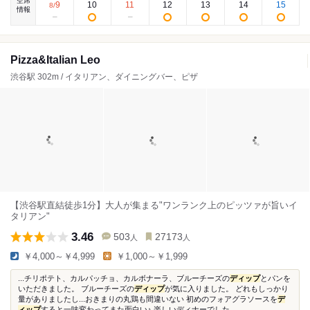
空席
9
10
11
12
13
14
15
8
/
情報
Pizza&Italian Leo
渋谷駅 302m / イタリアン、ダイニングバー、ピザ
【渋谷駅直結徒歩1分】大人が集まる"ワンランク上のピッツァが旨いイ
タリアン"
3.46
503
27173
人
人
￥4,000～￥4,999
￥1,000～￥1,999
...チリポテト、カルパッチョ、カルボナーラ、ブルーチーズの
ディップ
とパンを
いただきました。 ブルーチーズの
ディップ
が気に入りました。 どれもしっかり
量がありましたし...おきまりの丸鶏も間違いない 初めのフォアグラソースを
デ
ィップ
すると一味変わってまた面白い♪ 楽しいディナーでした...