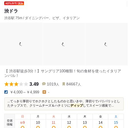
渋ドラ
渋谷駅 75m / ダイニングバー、ピザ、イタリアン
【 渋谷駅徒歩3分！】サングリア100種類！旬の食材を使ったイタリア
ンバル！
3.49
1019
84667
人
人
￥4,000～￥4,999
-
...てっきり厚切りでホクホクとしたものかと思いきや、薄切りでパリパリッとし
たチップスで、クリームチーズ＆ハチミツに
ディップ
してスイーツ感覚で...
日
月
火
水
木
金
土
空席
9
10
11
12
13
14
15
8
/
情報