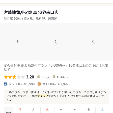
宮崎地鶏炭火焼 車 渋谷南口店
渋谷駅 200m / 焼き鳥、鳥料理、居酒屋
宴会受付中 飲み放題付プラン「5,000円〜」15名様以上のご予約はお電
話で。
3.20
253
10443
人
人
￥5,000～￥5,999
￥1,000～￥1,999
...鶏アボカドワサビ醤油は、こだわりワサビが乗ったアボカドに手作り醤油がつ
いておりますが、これは
ディップ
ではなく上からかけて食べるのがオススメで
す...
日
月
火
水
木
金
土