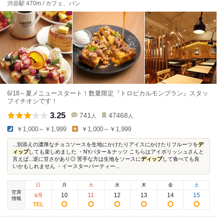
渋谷駅 470m / カフェ、パン
6/18～夏メニュースタート！数量限定『トロピカルモンブラン』スタッ
フイチオシです！
3.25
741
47468
人
人
￥1,000～￥1,999
￥1,000～￥1,999
...別添えの濃厚なチョコソースを生地にかけたりアイスにかけたりフルーツを
デ
ィップ
しても楽しめました ・NYバター＆ナッツ こちらはアイボリッシュさんと
言えば...逆に甘さがあり◎ 苦手な方は生地をソースに
ディップ
して食べても良
いかもしれません ・イースターパーティー...
日
月
火
水
木
金
土
空席
9
10
11
12
13
14
15
8
/
情報