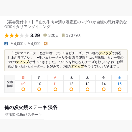
【宴会受付中！】日山の牛肉や清水港産直のマグロが自慢の隠れ家的な
個室イタリアンダイニング
3.29
320
17079
人
人
￥4,000～￥4,999
-
...「七味マヨネーズ・ねぎ味噌・アンチョビチーズ」 の３種の
ディップ
でお召
し上がり下さい。 ■生ハムシーザーサラダ 温泉卵添え...ねぎ味噌、カレー塩の
3種の
ディップ
が付いてきました。 ワインを飲むならチーズも欲しいよね...お野
菜が食べたいとオーダー。お好みで、3種の
ディップ
をつけていただきます...
日
月
火
水
木
金
土
空席
9
10
11
12
13
14
15
8
/
情報
俺の炭火焼ステーキ 渋谷
渋谷駅 419m / ステーキ