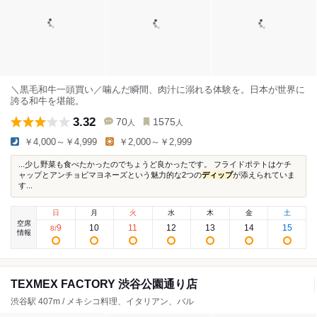
＼黒毛和牛一頭買い／噛んだ瞬間、肉汁に溺れる体験を。日本が世界に
誇る和牛を堪能。
3.32
70
1575
人
人
￥4,000～￥4,999
￥2,000～￥2,999
...少し野菜も食べたかったのでちょうど良かったです。 フライドポテトはケチ
ャップとアンチョビマヨネーズという魅力的な2つの
ディップ
が添えられていま
す...
日
月
火
水
木
金
土
空席
9
10
11
12
13
14
15
8
/
情報
TEXMEX FACTORY 渋谷公園通り店
渋谷駅 407m / メキシコ料理、イタリアン、バル