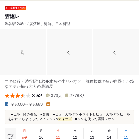
雲隠レ
渋谷駅 246m / 居酒屋、海鮮、日本料理
井の頭線・渋谷駅10秒◆本鮪や生サバなど、鮮度抜群の魚が自慢！小粋
なアテが揃う大人の居酒屋
3.52
373
27768
人
人
￥5,000～￥5,999
-
...■ビル一階の看板 ■箸袋 ■ヒューガルデンホワイトとヒューガルデンビール
を衣ににしようしたフィッシュ&
ディップ
■シソを使った雲隠レオリ...
日
月
火
水
木
金
土
空席
9
10
11
12
13
14
15
8
/