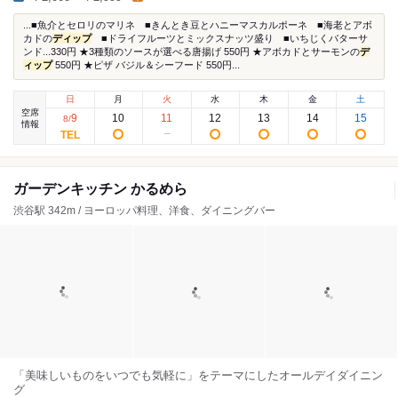
...■魚介とセロリのマリネ ■きんとき豆とハニーマスカルポーネ ■海老とアボ
カドの
ディップ
■ドライフルーツとミックスナッツ盛り ■いちじくバターサ
ンド...330円 ★3種類のソースが選べる唐揚げ 550円 ★アボカドとサーモンの
デ
ィップ
550円 ★ピザ バジル＆シーフード 550円...
日
月
火
水
木
金
土
空席
9
10
11
12
13
14
15
8
/
情報
ガーデンキッチン かるめら
渋谷駅 342m / ヨーロッパ料理、洋食、ダイニングバー
「美味しいものをいつでも気軽に」をテーマにしたオールデイダイニン
グ