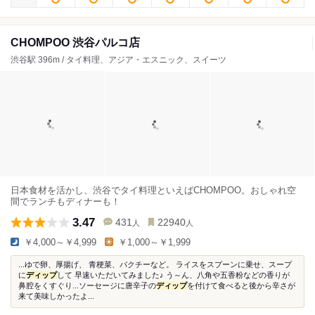
CHOMPOO 渋谷パルコ店
渋谷駅 396m / タイ料理、アジア・エスニック、スイーツ
日本食材を活かし、渋谷でタイ料理といえばCHOMPOO。おしゃれ空
間でランチもディナーも！
3.47
431
22940
人
人
￥4,000～￥4,999
￥1,000～￥1,999
...ゆで卵、厚揚げ、 青梗菜、パクチーなど。 ライスをスプーンに乗せ、スープ
に
ディップ
して 早速いただいてみました♪ う～ん、八角や五香粉などの香りが
鼻腔をくすぐり...ソーセージに唐辛子の
ディップ
を付けて食べると後から辛さが
来て美味しかったよ...