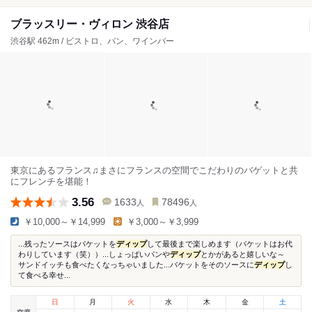
ブラッスリー・ヴィロン 渋谷店
渋谷駅 462m / ビストロ、パン、ワインバー
東京にあるフランス♫まさにフランスの空間でこだわりのバゲットと共
にフレンチを堪能！
3.56
1633
78496
人
人
￥10,000～￥14,999
￥3,000～￥3,999
...残ったソースはバケットを
ディップ
して最後まで楽しめます（バケットはお代
わりしています（笑））...しょっぱいパンや
ディップ
とかがあると嬉しいな～
サンドイッチも食べたくなっちゃいました...バケットをそのソースに
ディップ
し
て食べる幸せ...
日
月
火
水
木
金
土