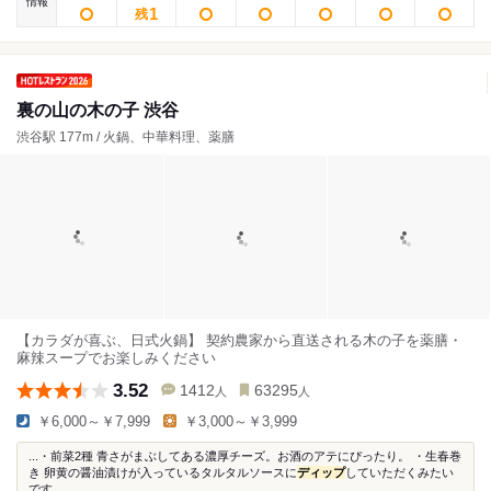
情報
1
残
裏の山の木の子 渋谷
渋谷駅 177m / 火鍋、中華料理、薬膳
【カラダが喜ぶ、日式火鍋】 契約農家から直送される木の子を薬膳・
麻辣スープでお楽しみください
3.52
1412
63295
人
人
￥6,000～￥7,999
￥3,000～￥3,999
...・前菜2種 青さがまぶしてある濃厚チーズ。お酒のアテにぴったり。 ・生春巻
き 卵黄の醤油漬けが入っているタルタルソースに
ディップ
していただくみたい
です...