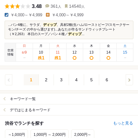
3.48
361
14540
人
人
￥4,000～￥4,999
￥4,000～￥4,999
...パン4種に、サラダ、
ディップ
、具材2種(生ハム/ローストビーフ/スモークサー
モン/チーズ の中から選びます)...あなたが作るサンドウィッチプレート
（￥2,263） 本日のスープ／パン４種／
ディップ
...
日
月
火
水
木
金
土
空席
9
10
11
12
13
14
15
8
/
情報
1
1
残
残
1
2
3
4
5
6
キーワード一覧
デではじまるキーワード
渋谷でランチを探す
もっと見る
～1,000円
1,000円 ～ 2,000円
2,000円～