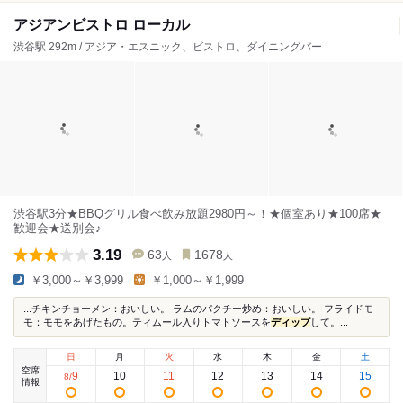
アジアンビストロ ローカル
渋谷駅 292m / アジア・エスニック、ビストロ、ダイニングバー
渋谷駅3分★BBQグリル食べ飲み放題2980円～！★個室あり★100席★
歓迎会★送別会♪
3.19
63
1678
人
人
￥3,000～￥3,999
￥1,000～￥1,999
...チキンチョーメン：おいしい。 ラムのパクチー炒め：おいしい。 フライドモ
モ：モモをあげたもの。ティムール入りトマトソースを
ディップ
して。...
日
月
火
水
木
金
土
空席
9
10
11
12
13
14
15
8
/
情報