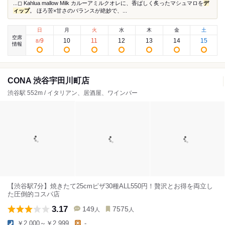
...◻︎ Kahlua mallow Milk カルーアミルクオレに、香ばしく炙ったマシュマロを
デ
ィップ
。 ほろ苦×甘さのバランスが絶妙で、...
日
月
火
水
木
金
土
空席
9
10
11
12
13
14
15
8
/
情報
CONA 渋谷宇田川町店
渋谷駅 552m / イタリアン、居酒屋、ワインバー
【渋谷駅7分】焼きたて25cmピザ30種ALL550円！贅沢とお得を両立し
た圧倒的コスパ店
3.17
149
7575
人
人
￥2,000～￥2,999
-