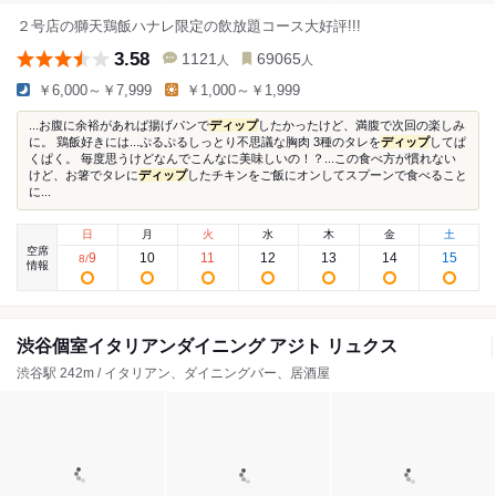
２号店の獅天鶏飯ハナレ限定の飲放題コース大好評!!!
3.58
1121
69065
人
人
￥6,000～￥7,999
￥1,000～￥1,999
...お腹に余裕があれば揚げパンで
ディップ
したかったけど、満腹で次回の楽しみ
に。 鶏飯好きには...ぷるぷるしっとり不思議な胸肉 3種のタレを
ディップ
してぱ
くぱく。 毎度思うけどなんでこんなに美味しいの！？...この食べ方が慣れない
けど、お箸でタレに
ディップ
したチキンをご飯にオンしてスプーンで食べること
に...
日
月
火
水
木
金
土
空席
9
10
11
12
13
14
15
8
/
情報
渋谷個室イタリアンダイニング アジト リュクス
渋谷駅 242m / イタリアン、ダイニングバー、居酒屋