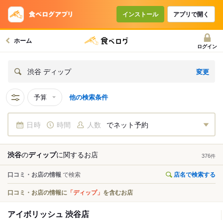
インストール
アプリで開く
ホーム
ログイン
変更
渋谷 ディップ
予算
他の検索条件
日時
時間
人数
でネット予約
渋谷
の
ディップ
に関する
お店
376
件
口コミ・お店の情報
で検索
店名で検索する
口コミ・お店の情報に
「ディップ」
を含むお店
アイボリッシュ 渋谷店