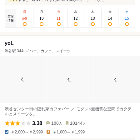
日
月
火
水
木
金
土
空席
9
10
11
12
13
14
15
8
/
情報
yoL
渋谷駅 344m / バー、カフェ、スイーツ
渋谷センター街の隠れ家カフェバー ／ モダン×無機質な空間でカクテ
ルとスイーツを。
3.38
188
10144
人
人
￥2,000～￥2,999
￥1,000～￥1,999