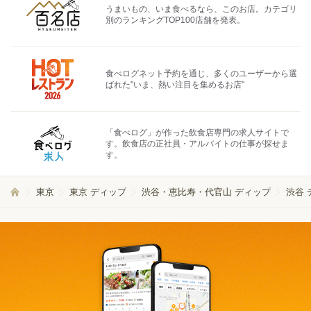
うまいもの、いま食べるなら、このお店。カテゴリ
別のランキングTOP100店舗を発表。
食べログネット予約を通じ、多くのユーザーから選
ばれた"いま、熱い注目を集めるお店"
「食べログ」が作った飲食店専門の求人サイトで
す。飲食店の正社員・アルバイトの仕事が探せま
す。
東京
東京 ディップ
渋谷・恵比寿・代官山 ディップ
渋谷 