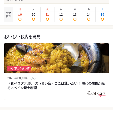
日
月
火
水
木
金
土
空席
9
10
11
12
13
14
15
8
/
情報
おいしいお店を発見
3.5以下のうまい店
2026年08月04日(火)
〈食べログ3.5以下のうまい店〉ここは通いたい！ 現代の感性が光
るスペイン郷土料理