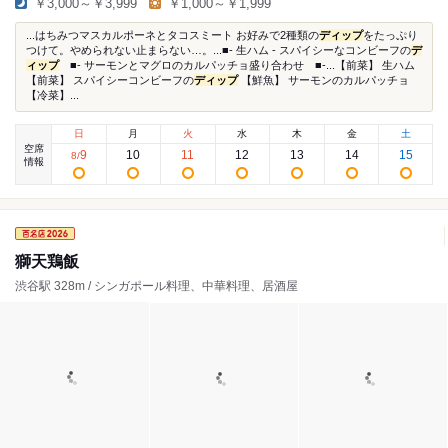
￥3,000～￥3,999
￥1,000～￥1,999
...はちみつマスカルポーネとタコスミート お好みで2種類の
ディップ
をたっぷり
つけて。やめられない止まらない…。...■- 生ハム - スパイシーなコンビーフの
デ
ィップ
■- サーモンとマグロのカルパッチョ盛り合わせ ■-...【前菜】 生ハム
【前菜】 スパイシーコンビーフの
ディップ
【鮮魚】 サーモンのカルパッチョ
【冷菜】...
日
月
火
水
木
金
土
空席
9
10
11
12
13
14
15
8
/
情報
獅天鶏飯
渋谷駅 328m / シンガポール料理、中華料理、居酒屋