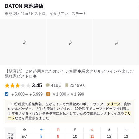
BATON 東池袋店
東池袋駅 41m / ビストロ、イタリアン、ステーキ
【駅直結】ＣＭ起用されたオシャレ空間◆炭火グリルとワインを楽しむ
隠れ家ビストロ◆
3.45
419
23499
人
人
￥5,000～￥5,999
￥1,000～￥1,999
...10分程度で前菜到着、左からインカの目覚めのポテトサラダ、
テリーヌ
、真鯛
のカルパッチョ。 どれも美味しいですね。 10分程度でローフトビーフ丼到着...
ナマモノが食べれない事を事前にお伝えしていたので前菜はラタトゥイユや
テリ
ーヌ
などを用意頂きました...
金
土
日
月
火
水
木
空席
7
8
9
10
11
12
13
8
/
情報