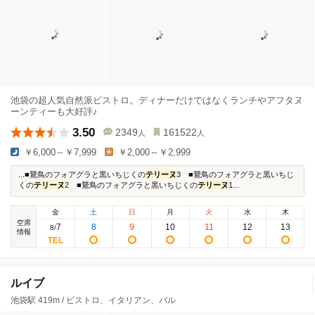
池袋の超人気自然派ビストロ。ディナーだけではなくランチやアフタヌ
ーンティーも大好評♪
3.50
2349
161522
人
人
￥6,000～￥7,999
￥2,000～￥2,999
...■鵞鳥のフォアグラと黒いちじくの
テリーヌ
3 ■鵞鳥のフォアグラと黒いちじ
くの
テリーヌ
2 ■鵞鳥のフォアグラと黒いちじくの
テリーヌ
1...
金
土
日
月
火
水
木
空席
7
8
9
10
11
12
13
8
/
情報
ルイブ
池袋駅 419m / ビストロ、イタリアン、バル