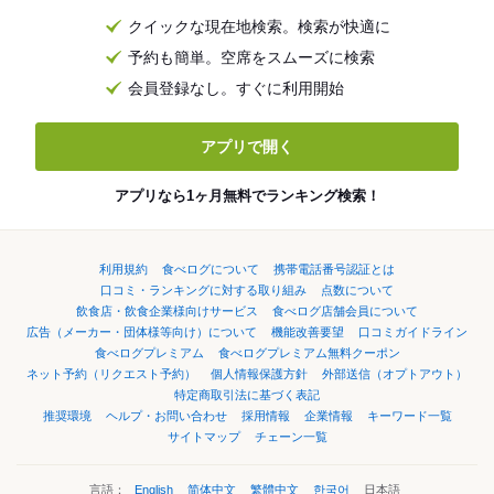
クイックな現在地検索。検索が快適に
予約も簡単。空席をスムーズに検索
会員登録なし。すぐに利用開始
アプリで開く
アプリなら1ヶ月無料でランキング検索！
利用規約
食べログについて
携帯電話番号認証とは
口コミ・ランキングに対する取り組み
点数について
飲食店・飲食企業様向けサービス
食べログ店舗会員について
広告（メーカー・団体様等向け）について
機能改善要望
口コミガイドライン
食べログプレミアム
食べログプレミアム無料クーポン
ネット予約（リクエスト予約）
個人情報保護方針
外部送信（オプトアウト）
特定商取引法に基づく表記
推奨環境
ヘルプ・お問い合わせ
採用情報
企業情報
キーワード一覧
サイトマップ
チェーン一覧
言語：
English
简体中文
繁體中文
한국어
日本語