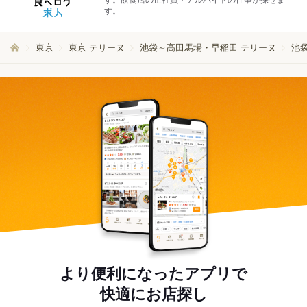
す。飲食店の正社員・アルバイトの仕事が探せま
す。
東京
東京 テリーヌ
池袋～高田馬場・早稲田 テリーヌ
池
より便利になったアプリで
快適にお店探し