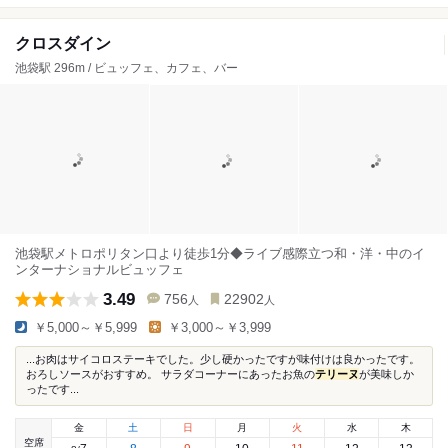
クロスダイン
池袋駅 296m / ビュッフェ、カフェ、バー
池袋駅メトロポリタン口より徒歩1分◆ライブ感際立つ和・洋・中のイ
ンターナショナルビュッフェ
3.49
756
22902
人
人
￥5,000～￥5,999
￥3,000～￥3,999
...お肉はサイコロステーキでした。少し硬かったですが味付けは良かったです。
おろしソースがおすすめ。 サラダコーナーにあったお魚の
テリーヌ
が美味しか
ったです...
金
土
日
月
火
水
木
空席