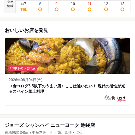
空席
7
8
9
10
11
12
13
8
/
情報
おいしいお店を発見
3.5以下のうまい店
2026年08月04日(火)
〈食べログ3.5以下のうまい店〉ここは通いたい！ 現代の感性が光
るスペイン郷土料理
ジョーズ シャンハイ ニューヨーク 池袋店
東池袋駅 345m / 中華料理、担々麺、飲茶・点心