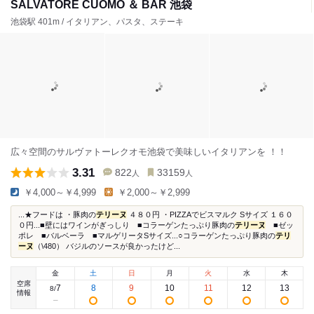
SALVATORE CUOMO ＆ BAR 池袋
池袋駅 401m / イタリアン、パスタ、ステーキ
広々空間のサルヴァトーレクオモ池袋で美味しいイタリアンを ！！
3.31
822
33159
人
人
￥4,000～￥4,999
￥2,000～￥2,999
...★フードは ・豚肉の
テリーヌ
４８０円 ・PIZZAでビスマルク Sサイズ １６０
０円...■壁にはワインがぎっしり ■コラーゲンたっぷり豚肉の
テリーヌ
■ゼッ
ポレ ■バルベーラ ■マルゲリータSサイズ...○コラーゲンたっぷり豚肉の
テリ
ーヌ
（\480） バジルのソースが良かったけど...
金
土
日
月
火
水
木
空席
7
8
9
10
11
12
13
8
/
情報