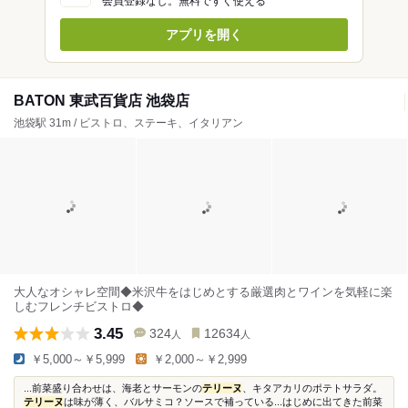
会員登録なし。無料ですぐ使える
アプリを開く
BATON 東武百貨店 池袋店
池袋駅 31m / ビストロ、ステーキ、イタリアン
大人なオシャレ空間◆米沢牛をはじめとする厳選肉とワインを気軽に楽
しむフレンチビストロ◆
3.45
324
12634
人
人
￥5,000～￥5,999
￥2,000～￥2,999
...前菜盛り合わせは、海老とサーモンの
テリーヌ
、キタアカリのポテトサラダ。
テリーヌ
は味が薄く、バルサミコ？ソースで補っている...はじめに出てきた前菜