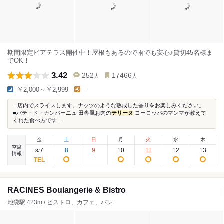
期間限定ビアテラス開催中！屋根もあるので雨でも安心♪貸切45名様ま
でOK！
3.42
252
17466
人
人
￥2,000～￥2,999
-
...店内でスライスします。ナッツのような熟成した香りをお楽しみください。
■パテ・ド・カンパーニュ 田舎風お肉の
テリーヌ
ヨーロッパのマンマが教えて
くれた食べ方です...
金
土
日
月
火
水
木
空席
7
8
9
10
11
12
13
8
/
情報
RACINES Boulangerie & Bistro
池袋駅 423m / ビストロ、カフェ、パン