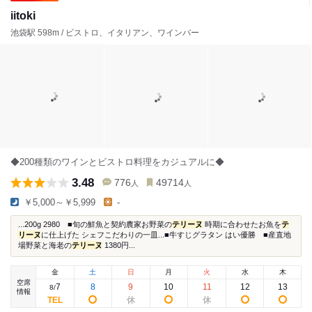
iitoki
池袋駅 598m / ビストロ、イタリアン、ワインバー
◆200種類のワインとビストロ料理をカジュアルに◆
3.48
776
49714
人
人
￥5,000～￥5,999
-
...200g 2980 ■旬の鮮魚と契約農家お野菜の
テリーヌ
時期に合わせたお魚を
テ
リーヌ
に仕上げた シェフこだわりの一皿...■牛すじグラタン はい優勝 ■産直地
場野菜と海老の
テリーヌ
1380円...
金
土
日
月
火
水
木
空席
7
8
9
10
11
12
13
8
/
情報