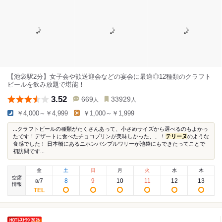
【池袋駅2分】女子会や歓送迎会などの宴会に最適◎12種類のクラフト
ビールを飲み放題で堪能！
3.52
669
33929
人
人
￥4,000～￥4,999
￥1,000～￥1,999
...クラフトビールの種類がたくさんあって、小さめサイズから選べるのもよかっ
たです！デザートに食べたチョコプリンが美味しかった、、！
テリーヌ
のような
食感でした！ 日本橋にあるニホンバシブルワリーが池袋にもできたってことで
初訪問です...
金
土
日
月
火
水
木
空席
7
8
9
10
11
12
13
8
/
情報