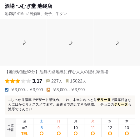
酒場 つむぎ堂 池袋店
池袋駅 416m / 居酒屋、餃子、牛タン
【池袋駅徒歩3分】池袋の路地裏に佇む大人の隠れ家酒場
3.17
227
15022
人
人
￥3,000～￥3,999
￥3,000～￥3,999
...しっかり濃厚でデザート感強め。これ、本当にねっとり
テリーヌ
で濃厚好きな
人にはかなりオススメてます。最後まで満足できる構成。...チョコの
テリーヌ
も
濃厚でうんまい...
金
土
日
月
火
水
木
空席
7
8
9
10
11
12
13
8
/
情報