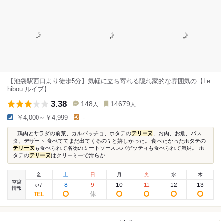
【池袋駅西口より徒歩5分】気軽に立ち寄れる隠れ家的な雰囲気の【Le
hibou ルイブ】
3.38
148
14679
人
人
￥4,000～￥4,999
-
...鶏肉とサラダの前菜、カルパッチョ、ホタテの
テリーヌ
、お肉、お魚、パス
タ、デザート 食べててまだ出てくるの？と嬉しかった。 食べたかったホタテの
テリーヌ
も食べられて名物のミートソーススパゲッティも食べられて満足。 ホ
タテの
テリーヌ
はクリーミーで滑らか...
金
土
日
月
火
水
木
空席
7
8
9
10
11
12
13
8
/
情報