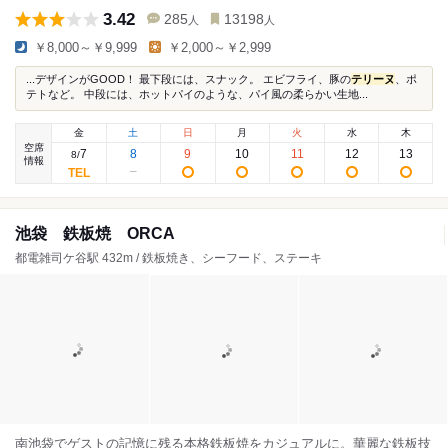
3.42
285
13198
人
人
￥8,000～￥9,999
￥2,000～￥2,999
...デザインがGOOD！ 最下段には、スナック。 エビフライ、豚の
テリーヌ
、ポ
テトなど。 中段には、ホットパイのような、パイ風の柔らかい生地...
金
土
日
月
火
水
木
空席
7
8
9
10
11
12
13
8
/
情報
池袋 鉄板焼 ORCA
都電雑司ケ谷駅 432m / 鉄板焼き、シーフード、ステーキ
南池袋でゲストの記憶に残る本格鉄板焼をカジュアルに。華麗な鉄板技