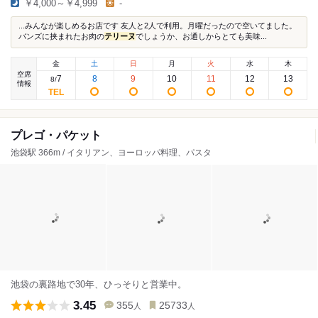
￥4,000～￥4,999
-
...みんなが楽しめるお店です 友人と2人で利用。月曜だったので空いてました。
バンズに挟まれたお肉の
テリーヌ
でしょうか、お通しからとても美味...
金
土
日
月
火
水
木
空席
7
8
9
10
11
12
13
8
/
情報
プレゴ・パケット
池袋駅 366m / イタリアン、ヨーロッパ料理、パスタ
池袋の裏路地で30年、ひっそりと営業中。
3.45
355
25733
人
人