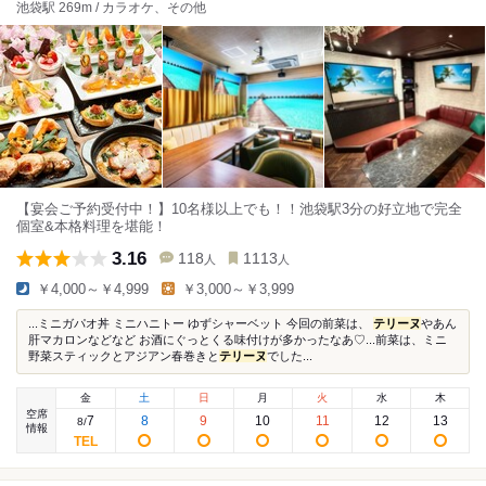
池袋駅 269m / カラオケ、その他
【宴会ご予約受付中！】10名様以上でも！！池袋駅3分の好立地で完全
個室&本格料理を堪能！
3.16
118
1113
人
人
￥4,000～￥4,999
￥3,000～￥3,999
...ミニガパオ丼 ミニハニトー ゆずシャーベット 今回の前菜は、
テリーヌ
やあん
肝マカロンなどなど お酒にぐっとくる味付けが多かったなあ♡...前菜は、ミニ
野菜スティックとアジアン春巻きと
テリーヌ
でした...
金
土
日
月
火
水
木
空席
7
8
9
10
11
12
13
8
/
情報