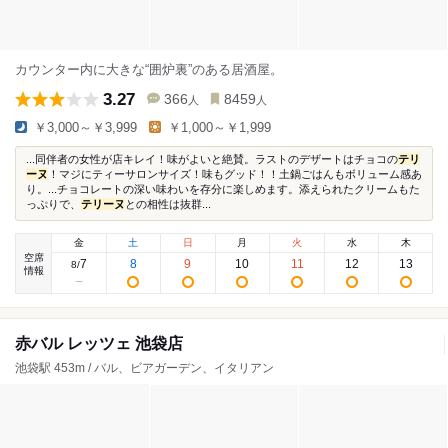
カウンター内に大きな“囲炉裏”のある居酒屋。
3.27
366
8459
人
人
￥3,000～￥3,999
￥1,000～￥1,999
...同伴者の女性が店キレイ！味がよいと絶賛。ラストのデザートはチョコの
テリ
ーヌ
！マジにティーサロンサイズ！味もグッド！！土鍋ごはんもボリューム感あ
り。...チョコレートの深い味わいを存分に楽しめます。添えられたクリームもた
っぷりで、
テリーヌ
との相性は抜群...
金
土
日
月
火
水
木
空席
7
8
9
10
11
12
13
8
/
情報
赤バル レッツェ 池袋店
池袋駅 453m / バル、ビアガーデン、イタリアン