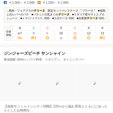
￥3,000～￥3,999
￥1,000～￥1,999
...熊肉・フォアグラの
テリーヌ
、限定モッツァレラチーズ...” プラータ ” ■地鶏
と白レバーのパテ ■パケットの気まぐれ
テリーヌ
■イタリア産サラミとプロ
シュート ■トマト! トマト!!...\900 ■カポナータ \500 ■自家製
テリーヌ
\500...
金
土
日
月
火
水
木
空席
7
8
9
10
11
12
13
8
/
情報
1
1
残
残
ジンジャーズビーチ サンシャイン
東池袋駅 369m / ハワイ料理、イタリアン、ダイニングバー
【池袋サンシャインシティ59階】220ｍから臨む景色とともににゆった
りとしたお時間を…