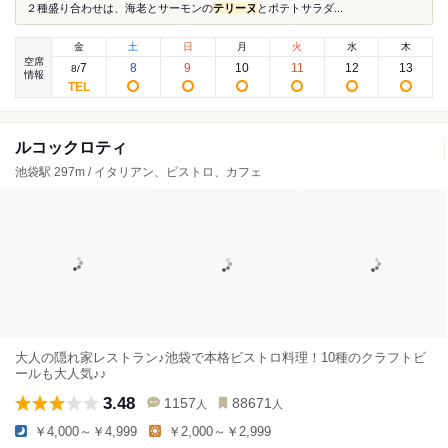
２種盛り合わせは、海老とサーモンの
テリーヌ
とポテトサラダ...
金
土
日
月
火
水
木
空席
7
8
9
10
11
12
13
8
/
情報
ルコックロティ
池袋駅 297m / イタリアン、ビストロ、カフェ
大人の隠れ家レストラン♪池袋で本格ビストロ料理！10種のクラフトビ
ールも大人気♪♪
3.48
1157
88671
人
人
￥4,000～￥4,999
￥2,000～￥2,999