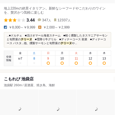
地上220mの絶景イタリアン。新鮮なシーフードやこだわりのワイン
を、贅沢かつ気軽に楽しむ
3.44
347
12337
人
人
￥8,000～￥9,999
￥2,000～￥2,999
...■ドルチェ ■活けオマール海老スチーム ■軽く燻製したタスマニアサーモン
と旬野菜の
テリーヌ
■雪降り牛グリル ■ディナーコース 前菜 ■ディナーコ
ース パスタ...他、燻製サーモンと旬野菜の
テリーヌ
や...
金
土
日
月
火
水
木
空席
7
8
9
10
11
12
13
8
/
情報
こもれび 池袋店
池袋駅 260m / 居酒屋、焼き鳥、海鮮