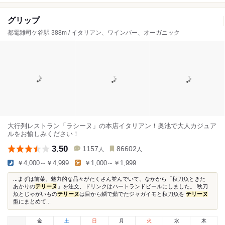
グリップ
都電雑司ケ谷駅 388m / イタリアン、ワインバー、オーガニック
大行列レストラン「ラシーヌ」の本店イタリアン！奥池で大人カジュア
ルをお愉しみください！
3.50
1157
86602
人
人
￥4,000～￥4,999
￥1,000～￥1,999
...まずは前菜、魅力的な品々がたくさん並んでいて、なかから「秋刀魚ときた
あかりの
テリーヌ
」を注文、ドリンクはハートランドビールにしました。 秋刀
魚とじゃがいもの
テリーヌ
は目から鱗で茹でたジャガイモと秋刀魚を
テリーヌ
型にまとめて...
金
土
日
月
火
水
木