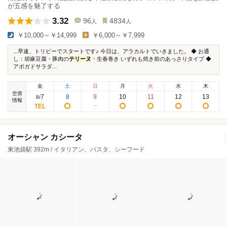
が五感を魅了する
3.32
96
4834
人
人
￥10,000～￥14,999
￥6,000～￥7,999
...早速、トリビーでスタートです♪ 今日は、アラカルトでいきました。 ◆ お通
し：胡麻豆腐・豚肉の
テリーヌ
・生春巻き いずれも焼き前のあっさりタイプ ◆
アボガドサラダ...
金
土
日
月
火
水
木
空席
7
8
9
10
11
12
13
8
/
情報
オーシャン カシータ
東池袋駅 392m / イタリアン、パスタ、シーフード