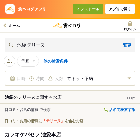
インストール
アプリで開く
ホーム
ログイン
変更
池袋 テリーヌ
予算
他の検索条件
日時
時間
人数
でネット予約
池袋
の
テリーヌ
に関する
お店
111
件
口コミ・お店の情報
で検索
店名で検索する
口コミ・お店の情報に
「テリーヌ」
を含むお店
カラオケパセラ 池袋本店