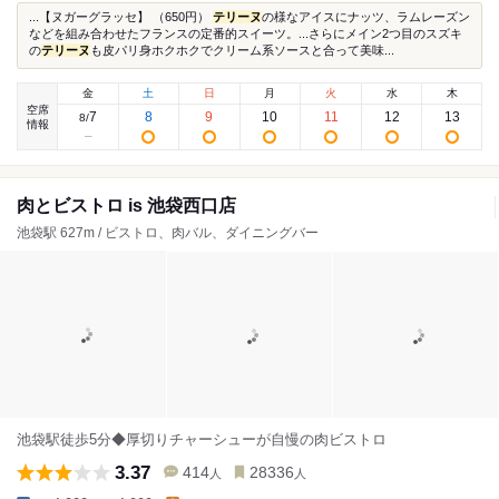
...【ヌガーグラッセ】 （650円）
テリーヌ
の様なアイスにナッツ、ラムレーズン
などを組み合わせたフランスの定番的スイーツ。...さらにメイン2つ目のスズキ
の
テリーヌ
も皮パリ身ホクホクでクリーム系ソースと合って美味...
金
土
日
月
火
水
木
空席
7
8
9
10
11
12
13
8
/
情報
肉とビストロ is 池袋西口店
池袋駅 627m / ビストロ、肉バル、ダイニングバー
池袋駅徒歩5分◆厚切りチャーシューが自慢の肉ビストロ
3.37
414
28336
人
人