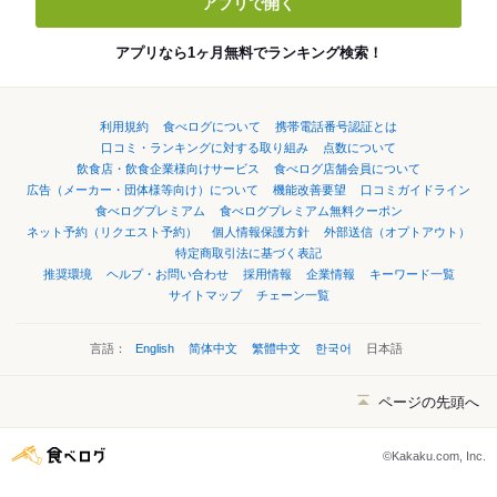
アプリで開く
アプリなら1ヶ月無料でランキング検索！
利用規約
食べログについて
携帯電話番号認証とは
口コミ・ランキングに対する取り組み
点数について
飲食店・飲食企業様向けサービス
食べログ店舗会員について
広告（メーカー・団体様等向け）について
機能改善要望
口コミガイドライン
食べログプレミアム
食べログプレミアム無料クーポン
ネット予約（リクエスト予約）
個人情報保護方針
外部送信（オプトアウト）
特定商取引法に基づく表記
推奨環境
ヘルプ・お問い合わせ
採用情報
企業情報
キーワード一覧
サイトマップ
チェーン一覧
言語：
English
简体中文
繁體中文
한국어
日本語
ページの先頭へ
©Kakaku.com, Inc.