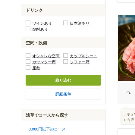
ドリンク
ワインあり
日本酒あり
焼酎あり
空間・設備
オシャレな空間
カップルシート
カウンター席
ソファー席
座敷
絞り込む
詳細条件
...
浅草でコースから探す
かな自
3,000円以下のコース