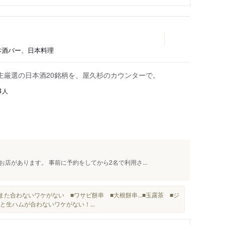
日本酒バー、日本料理
主厳選の日本酒20銘柄を、屋久杉のカウンターで。
人
3
店があります。 事前に予約をしてから2名で利用さ...
また合わないワケがない ■ワサビ餅串 ■大根餅串...■玉露茶 ■ジ
と生ハムが合わないワケがない！...