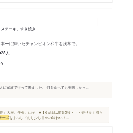
肉、ステーキ、すき焼き
日本一に輝いたチャンピオン和牛を浅草で。
人
028
99
に家族で行って来ました。 何を食べても美味しかっ...
物」大根、牛蒡、山芋 ■【６品目...前菜3種・・・香り良く滑ら
チーズ
をまぶしており少し甘めの味わい！...