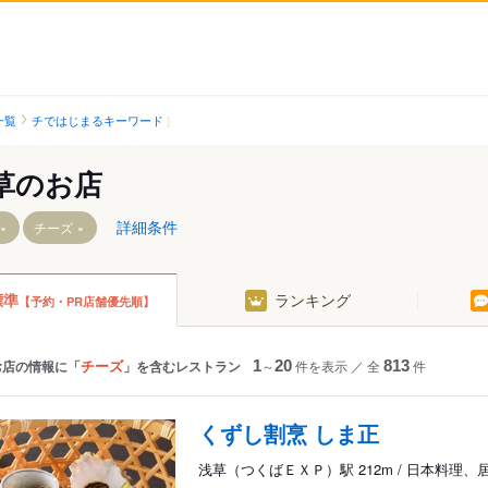
一覧
チではじまるキーワード
草のお店
詳細条件
チーズ
標準
ランキング
【予約・PR店舗優先順】
東武・都営・メトロ）
つくばＥＸＰ）
チーズ
お店の情報に「
」を含むレストラン
1
～
20
件を表示
／
全
813
件
くずし割烹 しま正
浅草（つくばＥＸＰ）駅 212m / 日本料理