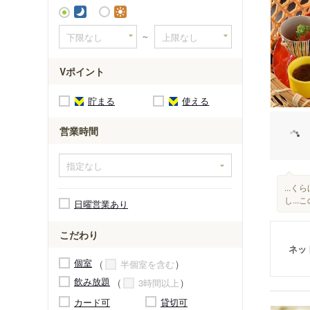
～
Vポイント
貯まる
使える
営業時間
...
し..
日曜営業あり
こだわり
ネッ
個室
半個室を含む
飲み放題
3時間以上
カード可
貸切可