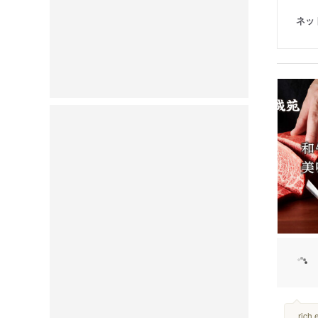
ネッ
...ric