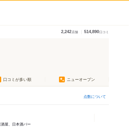
｜
2,242
514,890
店舗
口コミ
口コミが多い順
ニューオープン
点数について
、居酒屋、日本酒バー