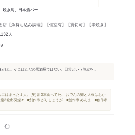
屋、焼き鳥、日本酒バー
る店【魚持ち込み調理】【個室有】【貸切可】【串焼き】
人
1132
99
れた。そこはただの居酒屋ではない。日常という薄皮を...
ねにはまった１人。(笑) 計3本食べてた。 おでんの卵と大根はおか
嶺3粒出羽燦々...■創作串 がりしょうが ■創作串 めんま ■創作串