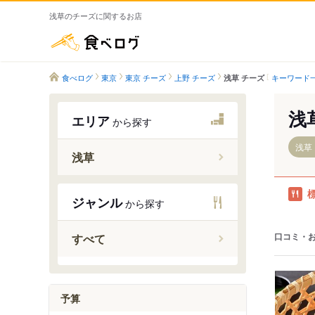
浅草のチーズに関するお店
食べログ
食べログ
東京
東京 チーズ
上野 チーズ
キーワード
浅草 チーズ
浅
エリア
から探す
浅草
浅草
田原町駅
ジャンル
から探す
浅草駅（
浅草駅（
口コミ・
すべて
予算