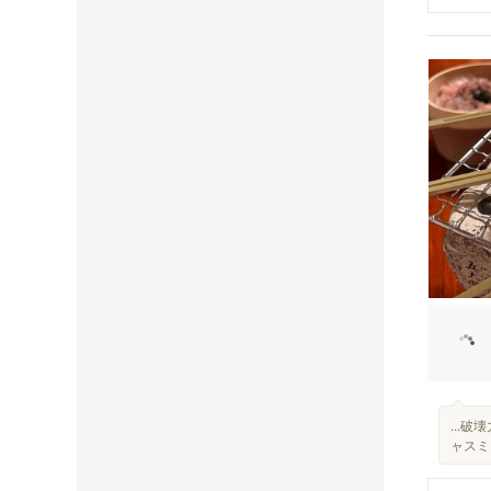
...
ャスミ