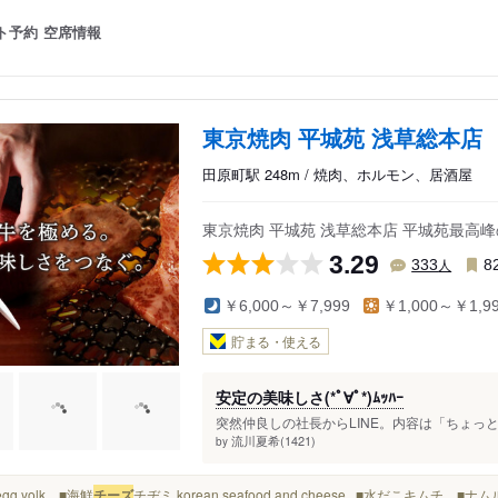
ト予約
空席情報
東京焼肉 平城苑 浅草総本店
田原町駅 248m / 焼肉、ホルモン、居酒屋
東京焼肉 平城苑 浅草総本店 平城苑最高
3.29
人
333
8
￥6,000～￥7,999
￥1,000～￥1,9
貯まる・使える
安定の美味しさ(*ﾟ∀ﾟ*)ﾑｯﾊｰ
突然仲良しの社長からLINE。内容は「ちょっと
流川夏希(1421)
by
h egg yolk ■海鮮
チーズ
チヂミ korean seafood and cheese...■水だこキム