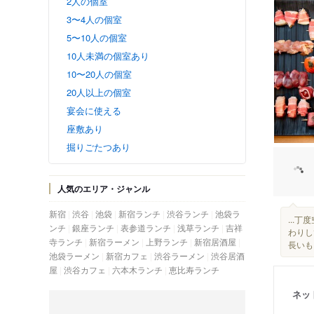
2人の個室
3〜4人の個室
5〜10人の個室
10人未満の個室あり
10〜20人の個室
20人以上の個室
宴会に使える
座敷あり
掘りごたつあり
人気のエリア・ジャンル
新宿
渋谷
池袋
新宿ランチ
渋谷ランチ
池袋ラ
...
ンチ
銀座ランチ
表参道ランチ
浅草ランチ
吉祥
わりし
寺ランチ
新宿ラーメン
上野ランチ
新宿居酒屋
長いも
池袋ラーメン
新宿カフェ
渋谷ラーメン
渋谷居酒
屋
渋谷カフェ
六本木ランチ
恵比寿ランチ
ネッ