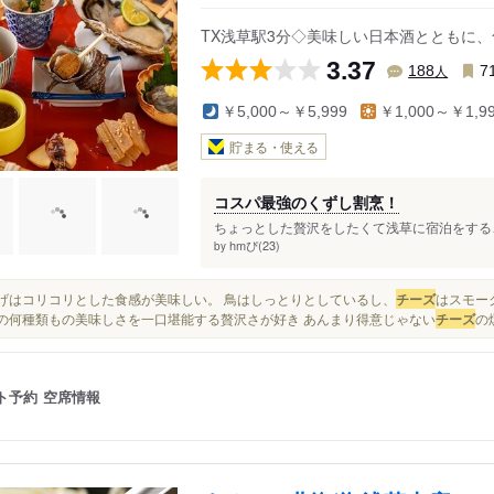
TX浅草駅3分◇美味しい日本酒とともに
3.37
人
188
7
￥5,000～￥5,999
￥1,000～￥1,9
貯まる・使える
コスパ最強のくずし割烹！
ちょっとした贅沢をしたくて浅草に宿泊をするこ
hmぴ(23)
by
くらげはコリコリとした食感が美味しい。 鳥はしっとりとしているし、
チーズ
はスモー
.この何種類もの美味しさを一口堪能する贅沢さが好き あんまり得意じゃない
チーズ
の
ト予約
空席情報