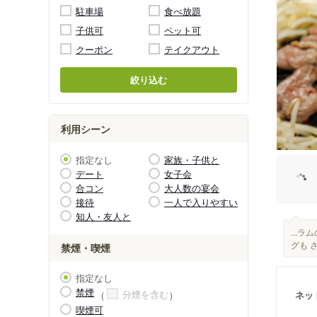
駐車場
食べ放題
子供可
ペット可
クーポン
テイクアウト
絞り込む
利用シーン
指定なし
家族・子供と
デート
女子会
合コン
大人数の宴会
接待
一人で入りやすい
知人・友人と
...
グも 
禁煙・喫煙
指定なし
禁煙
分煙を含む
ネッ
喫煙可