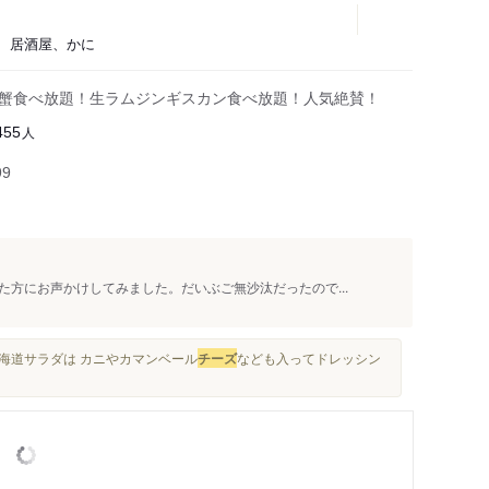
ン、居酒屋、かに
の蟹食べ放題！生ラムジンギスカン食べ放題！人気絶賛！
人
455
99
方にお声かけしてみました。だいぶご無沙汰だったので...
北海道サラダは カニやカマンベール
チーズ
なども入ってドレッシン