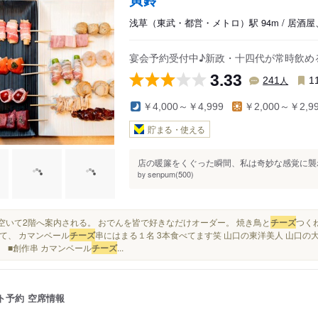
浅草（東武・都営・メトロ）駅 94m / 居酒
宴会予約受付中♪新政・十四代が常時飲め
3.33
人
241
1
￥4,000～￥4,999
￥2,000～￥2,9
貯まる・使える
店の暖簾をくぐった瞬間、私は奇妙な感覚に襲わ
senpum(500)
by
丁度空いて2階へ案内される。 おでんを皆で好きなだけオーダー。 焼き鳥と
チーズ
つく
て、 カマンベール
チーズ
串にはまる１名 3本食べてます笑 山口の東洋美人 山口の大
 ■創作串 カマンベール
チーズ
...
ト予約
空席情報