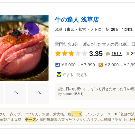
牛の達人 浅草店
浅草（東武・都営・メトロ）駅 261m / 焼
雷門徒歩3分、8階に佇む大人の隠れ家。
3.35
人
151
3
￥6,000～￥7,999
￥2,000～￥2,9
貯まる・使える
誕生日のお祝いに、ずっも行きたかった牛の達人
kamechii88(1)
by
キュウリ、赤カブ、パプリカ、水菜、紫大根、粉
チーズ
、フレンチソース ■「老舗の漬
家製ごま豆腐、
チーズ
と感想無花果の乗ったマツタケのサブレ...農園サラダ 上に粉