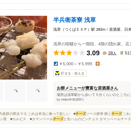
半兵衛茶寮 浅草
浅草（つくばＥＸＰ）駅 283m / 居酒屋、
浅草の喧騒から一階段、4階の隠れ家。店
3.09
人
28
51
￥5,000～￥5,999
-
貯まる・使える
お餅メニューが豊富な居酒屋さん
場所は浅草駅から歩いて５分くらいのところにお
midori418(2651)
by
破壊力抜群の明太マヨ これは本当に食べて欲しい ■
チーズ
ソース餅串 餅と
チーズ
これ
ン茶 ■カルピス ■カマンベール
チーズ
と生ハムのピンチョス カマンベールチーズ