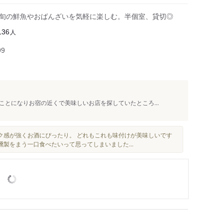
、旬の鮮魚やおばんざいを気軽に楽しむ。半個室、貸切◎
人
136
99
とになりお宿の近くで美味しいお店を探していたところ...
ク感が強くお酒にぴったり。 どれもこれも味付けが美味しいです
燻製をまう一口食べたいって思ってしまいました...