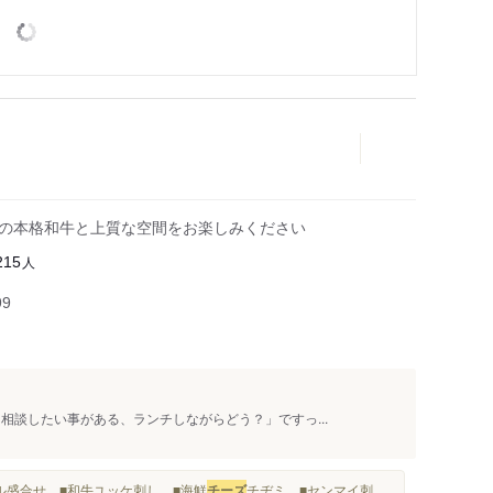
峰の本格和牛と上質な空間をお楽しみください
人
215
99
相談したい事がある、ランチしながらどう？」ですっ...
チ ■ナムル盛合せ ■和牛ユッケ刺し ■海鮮
チーズ
チヂミ ■センマイ刺