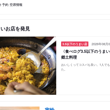
ト予約
空席情報
しいお店を発見
2026年08月0
3.5以下のうまい店
〈食べログ3.5以下のうま
郷土料理
おいしくってコスパも良い。1人で
た。
寅鈴