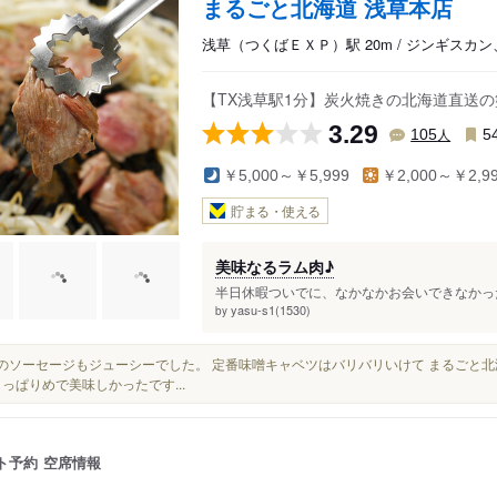
まるごと北海道 浅草本店
浅草（つくばＥＸＰ）駅 20m / ジンギスカ
【TX浅草駅1分】炭火焼きの北海道直送
3.29
人
105
5
￥5,000～￥5,999
￥2,000～￥2,9
貯まる・使える
美味なるラム肉♪
半日休暇ついでに、なかなかお会いできなかった
yasu-s1(1530)
by
ラムのソーセージもジューシーでした。 定番味噌キャベツはバリバリいけて まるごと
さっぱりめで美味しかったです...
ト予約
空席情報