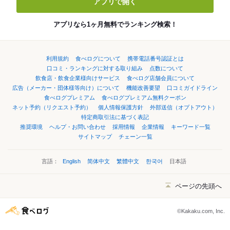
アプリで開く
アプリなら1ヶ月無料でランキング検索！
利用規約
食べログについて
携帯電話番号認証とは
口コミ・ランキングに対する取り組み
点数について
飲食店・飲食企業様向けサービス
食べログ店舗会員について
広告（メーカー・団体様等向け）について
機能改善要望
口コミガイドライン
食べログプレミアム
食べログプレミアム無料クーポン
ネット予約（リクエスト予約）
個人情報保護方針
外部送信（オプトアウト）
特定商取引法に基づく表記
推奨環境
ヘルプ・お問い合わせ
採用情報
企業情報
キーワード一覧
サイトマップ
チェーン一覧
言語：
English
简体中文
繁體中文
한국어
日本語
ページの先頭へ
©Kakaku.com, Inc.