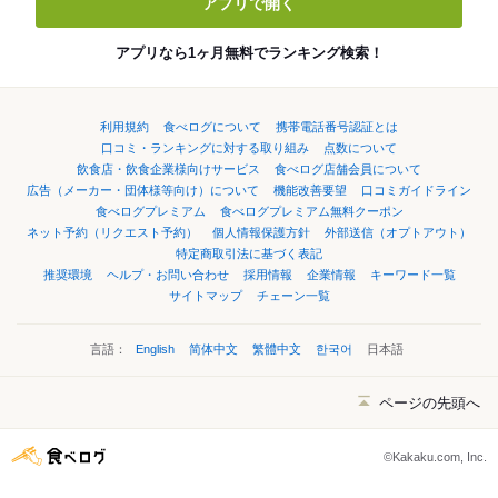
アプリで開く
アプリなら1ヶ月無料でランキング検索！
利用規約
食べログについて
携帯電話番号認証とは
口コミ・ランキングに対する取り組み
点数について
飲食店・飲食企業様向けサービス
食べログ店舗会員について
広告（メーカー・団体様等向け）について
機能改善要望
口コミガイドライン
食べログプレミアム
食べログプレミアム無料クーポン
ネット予約（リクエスト予約）
個人情報保護方針
外部送信（オプトアウト）
特定商取引法に基づく表記
推奨環境
ヘルプ・お問い合わせ
採用情報
企業情報
キーワード一覧
サイトマップ
チェーン一覧
言語：
English
简体中文
繁體中文
한국어
日本語
ページの先頭へ
©Kakaku.com, Inc.