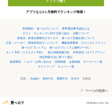
アプリで開く
アプリなら1ヶ月無料でランキング検索！
利用規約
食べログについて
携帯電話番号認証とは
口コミ・ランキングに対する取り組み
点数について
飲食店・飲食企業様向けサービス
食べログ店舗会員について
広告（メーカー・団体様等向け）について
機能改善要望
口コミガイドライン
食べログプレミアム
食べログプレミアム無料クーポン
ネット予約（リクエスト予約）
個人情報保護方針
外部送信（オプトアウト）
特定商取引法に基づく表記
推奨環境
ヘルプ・お問い合わせ
採用情報
企業情報
キーワード一覧
サイトマップ
チェーン一覧
言語：
English
简体中文
繁體中文
한국어
日本語
ページの先頭へ
©Kakaku.com, Inc.