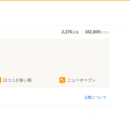
｜
2,276
182,609
店舗
口コミ
口コミが多い順
ニューオープン
点数について