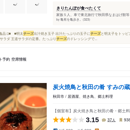
きりたんぽが食べたくて
家族５人、車で東北旅行で秋田県なまはげ館等を
亀有を亀歩き。(323)
by
□ 逸品 □■ ■明太
チーズ
出汁焼き玉子 出汁たっぷりの玉子に
チーズ
と明太子をトッピン
サラダ 王道サラダの定番。たっぷり
チーズ
のドレッシングで...
ト予約
空席情報
炭火焼鳥と秋田の肴 すみの蔵
秋田市 / 居酒屋、焼き鳥、郷土料理
【個室有】炭火焼き鳥と秋田の肴・郷土料
3.15
人
37
93