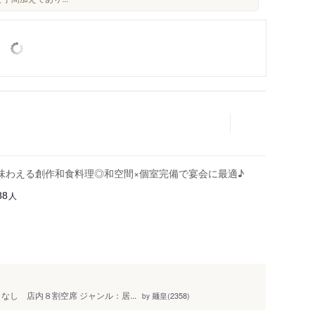
味わえる創作和食料理◎和空間×個室完備で宴会に最適♪
人
88
：なし 店内８割空席 ジャンル：居...
麺皇(2358)
by