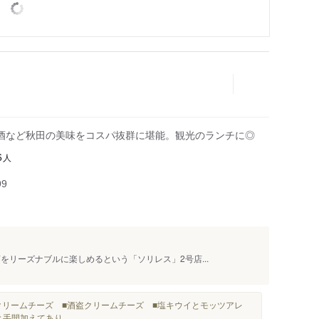
酒など秋田の美味をコスパ抜群に堪能。観光のランチに◎
人
6
99
をリーズナブルに楽しめるという「ソリレス」2号店...
リームチーズ ■酒盗クリームチーズ ■塩キウイとモッツアレ
手間加えてあり...