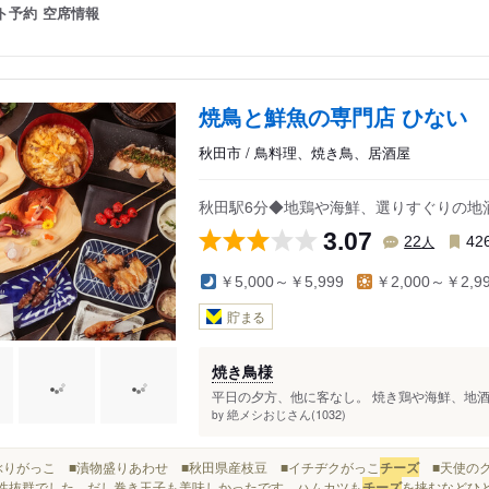
ト予約
空席情報
焼鳥と鮮魚の専門店 ひない
秋田市 / 鳥料理、焼き鳥、居酒屋
秋田駅6分◆地鶏や海鮮、選りすぐりの地
3.07
人
22
42
￥5,000～￥5,999
￥2,000～￥2,9
貯まる
焼き鳥様
平日の夕方、他に客なし。 焼き鶏や海鮮、地酒
絶メシおじさん(1032)
by
■いぶりがっこ ■漬物盛りあわせ ■秋田県産枝豆 ■イチヂクがっこ
チーズ
■天使のク
.相性抜群でした。だし巻き玉子も美味しかったです。ハムカツも
チーズ
を挟むなどひと