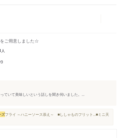
をご用意しました☆
人
8
99
っていて美味しいという話しを聞き伺いました。...
ーズ
フライ ～ハニーソース添え～ ■ししゃものフリット...■ミニ天