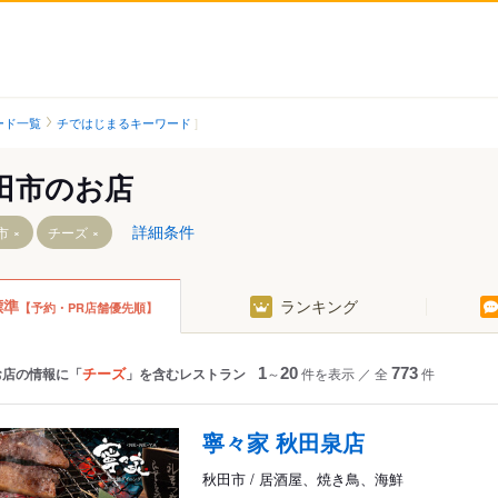
ード一覧
チではじまるキーワード
田市のお店
詳細条件
市
チーズ
標準
ランキング
【予約・PR店舗優先順】
下浜駅
桂根駅
駅
新屋駅
チーズ
お店の情報に「
」を含むレストラン
1
～
20
件を表示
／
全
773
件
羽後牛島駅
駅
寧々家 秋田泉店
秋田市 / 居酒屋、焼き鳥、海鮮