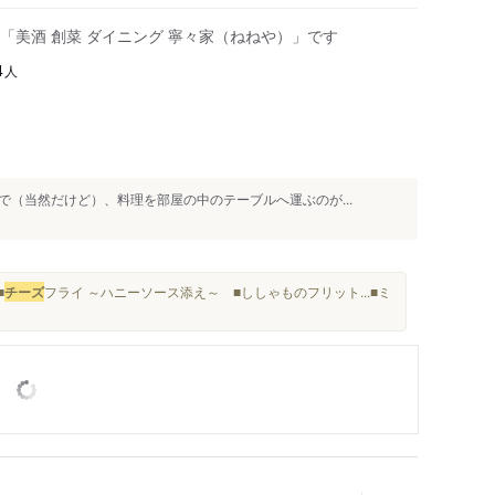
「美酒 創菜 ダイニング 寧々家（ねねや）」です
人
4
（当然だけど）、料理を部屋の中のテーブルへ運ぶのが...
■
チーズ
フライ ～ハニーソース添え～ ■ししゃものフリット...■ミ