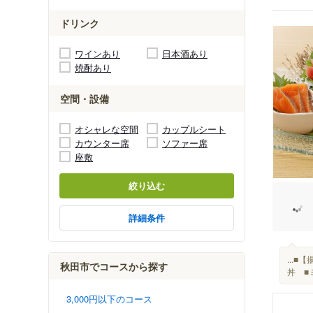
ドリンク
ワインあり
日本酒あり
焼酎あり
空間・設備
オシャレな空間
カップルシート
カウンター席
ソファー席
座敷
絞り込む
詳細条件
...
秋田市でコースから探す
丼 ■
3,000円以下のコース