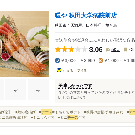
暖や 秋田大学病院前店
秋田市 / 居酒屋、日本料理、焼き鳥
☆送別会や歓迎会にふさわしい贅沢な逸品
3.06
人
50
43
￥3,000～￥3,999
￥1,000～￥1,9
貯まる・使える
美味しかったです
夜だけの営業と思っていたのですが ランチもや
しなぱんだ(67)
by
■【揚げ物】 ■鶏の唐揚げ ■
チーズ
inもちもちポテト ■軟骨の唐揚げ 葱まみれ ■
チ
ミニ黒酢唐揚げ丼 ■ミニしらす丼 ■ミニ
チーズ
牛丼...