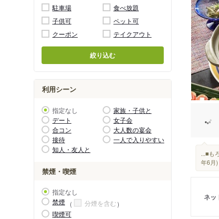
駐車場
食べ放題
子供可
ペット可
クーポン
テイクアウト
絞り込む
利用シーン
指定なし
家族・子供と
デート
女子会
合コン
大人数の宴会
接待
一人で入りやすい
知人・友人と
...
年6月
禁煙・喫煙
指定なし
ネッ
禁煙
分煙を含む
喫煙可