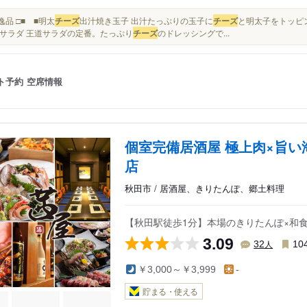
□ 逸品 □■ ■明太
チーズ
出汁焼き玉子 出汁たっぷりの玉子に
チーズ
と明太子をトッピン
サラダ 王道サラダの定番。たっぷり
チーズ
のドレッシングで...
ト予約
空席情報
個室完備居酒屋 極上肉×旨い
店
秋田市 / 居酒屋、きりたんぽ、郷土料理
【秋田駅徒歩1分】本場のきりたんぽ×和食
3.09
人
32
10
￥3,000～￥3,999
-
貯まる・使える