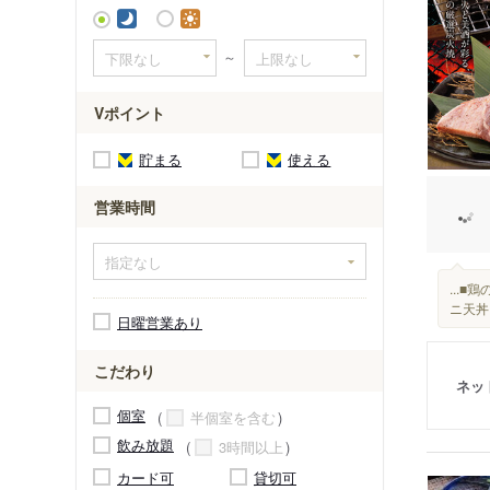
追分駅
～
Vポイント
貯まる
使える
営業時間
...
ニ天丼
日曜営業あり
こだわり
ネッ
個室
半個室を含む
飲み放題
3時間以上
カード可
貸切可