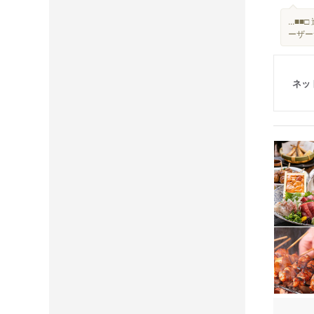
...■■
ーザー
ネッ