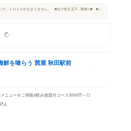
グ。トロトロが止まりません。 ■出汁焼き玉子...葉物 □■ ■シ
海鮮を喰らう 茜屋 秋田駅前
メニューをご堪能♪飲み放題付コース3000円～◎
人
47