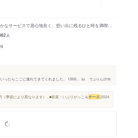
かなサービスで居心地良く、想い出に残るひと時を満喫…
人
382
99
ったらここに連れてきてくれました。 1500...
でぶりん(219)
by
円（季節により異なります）...■前菜：いぶりがっこ＆
チーズ
(2024