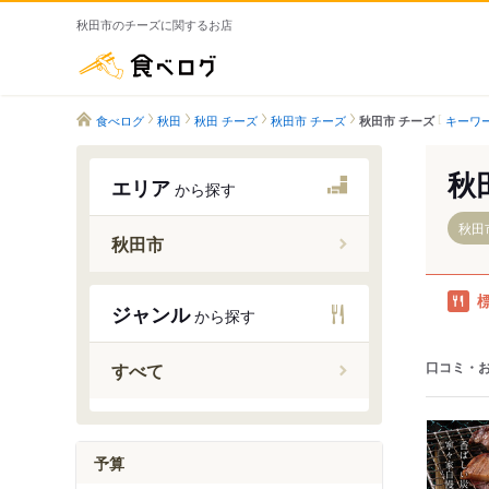
秋田市のチーズに関するお店
食べログ
食べログ
秋田
秋田 チーズ
秋田市 チーズ
キーワ
秋田市 チーズ
秋
エリア
から探す
秋田
秋田市
大張野駅
ジャンル
から探す
和田駅
四ツ小屋
口コミ・
すべて
秋田駅
泉外旭川
土崎駅
予算
上飯島駅