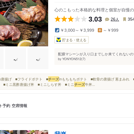
心のこもった本格的な料理と個室が自慢の
3.03
人
26
35
￥3,000～￥3,999
～￥999
貯まる・使える
配膳マシーンが入り口までしか来てくれないので
YONYON512(7)
by
■鶏の唐揚げ ■フライドポテト ■
チーズ
inもちもちポテト ■軟骨の唐揚げ 葱まみれ 
 ■ミニ黒酢唐揚げ丼 ■ミニしらす丼 ■ミニ
チーズ
牛丼...
ト予約
空席情報
我楽