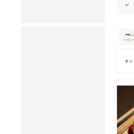
...■■
ーザー
ネッ