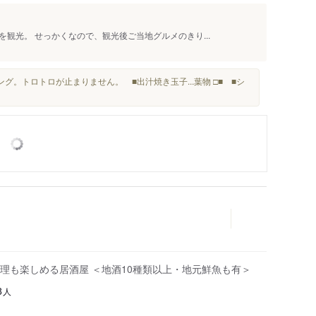
観光。 せっかくなので、観光後ご当地グルメのきり...
グ。トロトロが止まりません。 ■出汁焼き玉子...葉物 □■ ■シ
理も楽しめる居酒屋 ＜地酒10種類以上・地元鮮魚も有＞
人
8