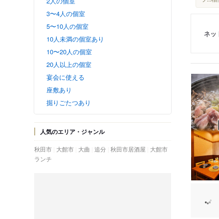
2人の個室
3〜4人の個室
5〜10人の個室
ネッ
10人未満の個室あり
10〜20人の個室
20人以上の個室
宴会に使える
座敷あり
掘りごたつあり
人気のエリア・ジャンル
秋田市
大館市
大曲
追分
秋田市居酒屋
大館市
ランチ