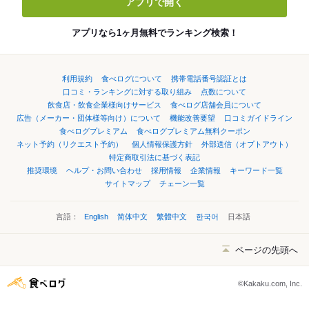
アプリで開く
アプリなら1ヶ月無料でランキング検索！
利用規約
食べログについて
携帯電話番号認証とは
口コミ・ランキングに対する取り組み
点数について
飲食店・飲食企業様向けサービス
食べログ店舗会員について
広告（メーカー・団体様等向け）について
機能改善要望
口コミガイドライン
食べログプレミアム
食べログプレミアム無料クーポン
ネット予約（リクエスト予約）
個人情報保護方針
外部送信（オプトアウト）
特定商取引法に基づく表記
推奨環境
ヘルプ・お問い合わせ
採用情報
企業情報
キーワード一覧
サイトマップ
チェーン一覧
言語：
English
简体中文
繁體中文
한국어
日本語
ページの先頭へ
©Kakaku.com, Inc.