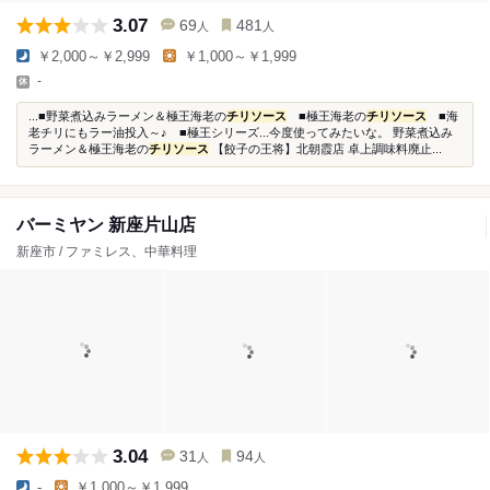
3.07
69
481
人
人
￥2,000～￥2,999
￥1,000～￥1,999
-
...■野菜煮込みラーメン＆極王海老の
チリソース
■極王海老の
チリソース
■海
老チリにもラー油投入～♪ ■極王シリーズ...今度使ってみたいな。 野菜煮込み
ラーメン＆極王海老の
チリソース
【餃子の王将】北朝霞店 卓上調味料廃止...
バーミヤン 新座片山店
新座市 / ファミレス、中華料理
3.04
31
94
人
人
-
￥1,000～￥1,999