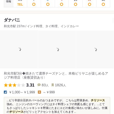
情報
ダナパニ
和光市駅 237m / インド料理、タイ料理、インドカレー
和光市駅3分◆焼きたて濃厚チーズナンと、本格ビリヤニが楽しめるア
ジア料理店〈座敷貸切あり〉
3.31
83
1826
人
人
￥1,000～￥1,999
～￥999
...ピリ辛節分豆的ネパールのおつまみですが、 こちらは野菜多め、
チリソース
強め。 ニンジンのカーヴィングにはタイ料理シェフの気配も感じます。...とて
もさっぱりしたシャキシャキ野菜にたまにエビの食感と味わいが楽しみに。付属
の
チリソース
がピリッとアクセントを加えてくれます...