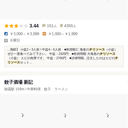
3.44
151
4355
人
人
￥3,000～￥3,999
￥1,000～￥1,999
火曜日
...海鮮】 小盆2～3人前 / 中盆4～5人前 ■乾焼蝦仁 海老の
チリソース
（小盆）
ぜひ一度食べてみて下さい。 中盆：2325円 ■乾焼明蝦 大海老の
チリソース
（小盆） エビが肉厚です。 中盆：2700円 ■沙律明蝦...注文したのはエビの
チ
リソース
セット...
餃子酒場 新記
朝霞駅 159m / 中華料理、餃子、ラーメン