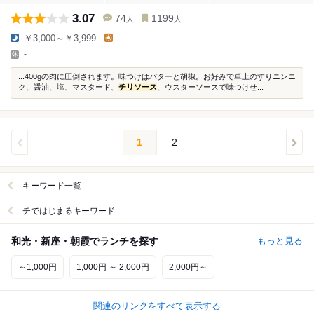
3.07
74
1199
人
人
￥3,000～￥3,999
-
-
...400gの肉に圧倒されます。味つけはバターと胡椒。お好みで卓上のすりニンニ
ク、醤油、塩、マスタード、
チリソース
、ウスターソースで味つけせ...
1
2
キーワード一覧
チではじまるキーワード
和光・新座・朝霞でランチを探す
もっと見る
～1,000円
1,000円 ～ 2,000円
2,000円～
関連のリンクをすべて表示する