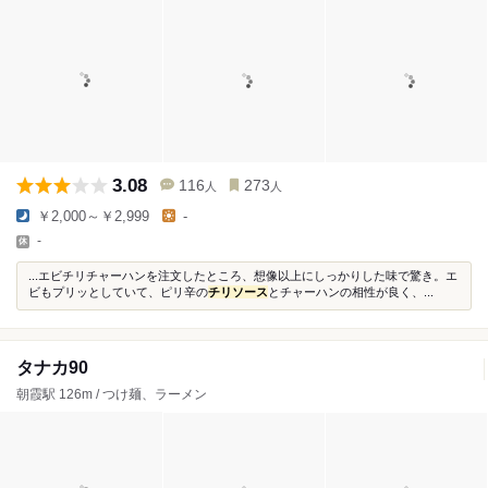
3.08
116
273
人
人
￥2,000～￥2,999
-
-
...エビチリチャーハンを注文したところ、想像以上にしっかりした味で驚き。エ
ビもプリッとしていて、ピリ辛の
チリソース
とチャーハンの相性が良く、...
タナカ90
朝霞駅 126m / つけ麺、ラーメン