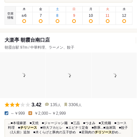
木
金
土
日
月
火
水
空席
6
7
8
9
10
11
12
8
/
情報
大楽亭 朝霞台南口店
朝霞台駅 97m / 中華料理、ラーメン、餃子
3.42
135
3306
人
人
～￥999
￥2,000～￥2,999
...■本場麻婆 ■叉焼 ■ジャージャン麺 ■三品 ■つまみ ■叉焼麺 ■コース
料理 ■
チリソース
■特大フカヒレ ■エビチリ定食 ■酢豚...■油淋鶏 ■餃子
（2人前）追加 ■木くらげと豚肉の玉子炒め ■若鶏肉の
チリソース
炒め...