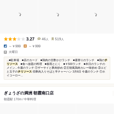
3.27
46
519
人
人
～￥999
～￥999
火曜日
...■駐車場 ■店のカード ■鶏肉の甘酢かけランチ ■週替りのランチ ■鶏の
チ
リソース
■食べ放題の料理 ■春雨とにく ■￥500ランチ ■本日のランチの
メイン...今週のランチ ①ザーサイと豚肉炒め ②王朝風鶏肉カレー味炒め ③エビ
と玉子の
チリソース
④豚肉入りそばと半チャーハン 3月6日 今週のランチ ①ホ
イコーロー...
ぎょうざの満洲 朝霞南口店
朝霞駅 170m / 中華料理