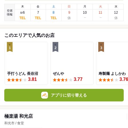
木
金
土
日
月
火
水
空席
6
7
8
9
10
11
12
8
/
情報
このエリアで人気のお店
1
2
3
手打うどん 長谷沼
ぜんや
寿製麺 よしかわ
3.81
3.77
3.7
アプリに切り替える
極楽湯 和光店
和光市 / 食堂