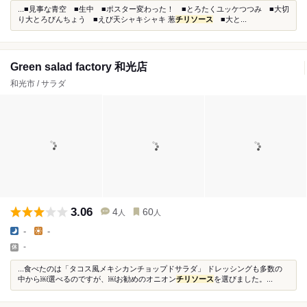
...■見事な青空 ■生中 ■ポスター変わった！ ■とろたくユッケつつみ ■大切
り大とろびんちょう ■えび天シャキシャキ 葱
チリソース
■大と...
Green salad factory 和光店
和光市 / サラダ
3.06
4
60
人
人
-
-
-
...食べたのは「タコス風メキシカンチョップドサラダ」 ドレッシングも多数の
中から￼選べるのですが、￼お勧めのオニオン
チリソース
を選びました。...