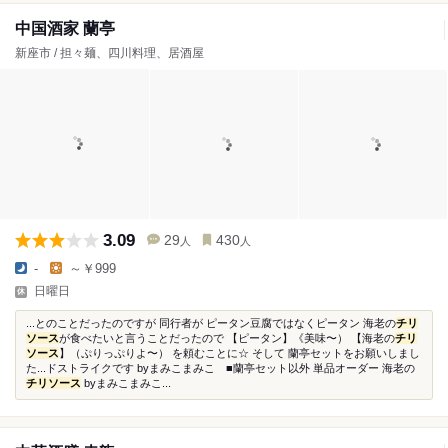
中国酒家 蘭亭
新座市 / 担々麺、四川料理、居酒屋
3.09
29
430
人
人
-
～￥999
日曜日
...とのことだったのですが 同行者が ピータン豆腐ではなくピータン 海老の
チリ
ソース
が食べたいと言うことだったので 【ピータン】《美味〜） 【海老の
チリ
ソース
】（ぷりっぷりよ〜） を頼むことに☆ そして 蘭亭セットをお願いしまし
た...ドストライクです byまみこまみこ ■蘭亭セット以外 単品オーダー 海老の
チリソース
byまみこまみこ...