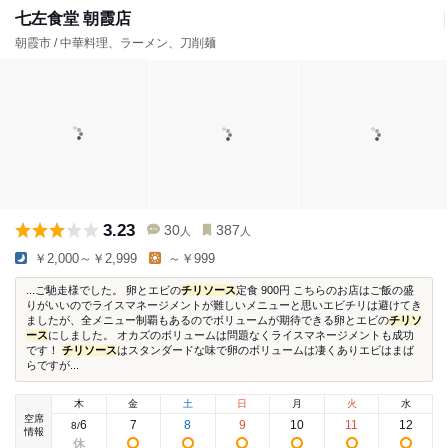
七左食堂 朝霞店
朝霞市 / 中華料理、ラーメン、刀削麺
3.23
30
387
人
人
￥2,000～￥2,999
～￥999
...ご馳走様でした。 卵とエビの
チリソース
定食 900円 こちらのお店はご飯の盛
りがいいのでライスマネージメントが難しいメニューと思いエビチリは避けてき
ましたが、全メニュー制覇もあるのでボリュームが期待できる卵とエビの
チリソ
ース
にしました。 オカズのボリュームは問題なくライスマネージメントも成功
です！
チリソース
はスタンダードな味で卵のボリュームは凄くありエビはまば
らですが...
木
金
土
日
月
火
水
空席
6
7
8
9
10
11
12
8
/
情報