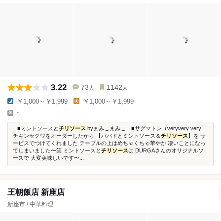
3.22
73
1142
人
人
￥1,000～￥1,999
￥1,000～￥1,999
-
...■ミントソースと
チリソース
byまみこまみこ ■サグマトン（veryvery very...
チキンセクワをオーダーしたから 【パパドとミントソース＆
チリソース
】を サ
ービスでつけてくれました テーブルの上はめちゃくちゃ華やか 凄いことになっ
てしまいました〜笑 ミントソースと
チリソース
は DURGAさんのオリジナルソ
ースで 大変美味しいです〜...
王朝飯店 新座店
新座市 / 中華料理