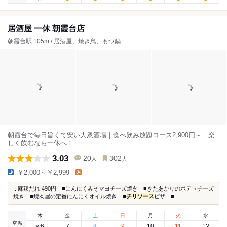
居酒屋 一休 朝霞台店
朝霞台駅 105m / 居酒屋、焼き鳥、もつ鍋
朝霞台で毎日旨くて安い大衆酒場｜食べ飲み放題コース2,900円～｜楽
しく飲むなら一休へ！
3.03
20
302
人
人
￥2,000～￥2,999
-
...麻辣だれ 490円 ■にんにくみそマヨチーズ焼き ■きたあかりのポテトチーズ
焼き ■焼肉屋の定番にんにくオイル焼き ■
チリソース
ピザ ■...
木
金
土
日
月
火
水
空席
6
7
8
9
10
11
12
8
/