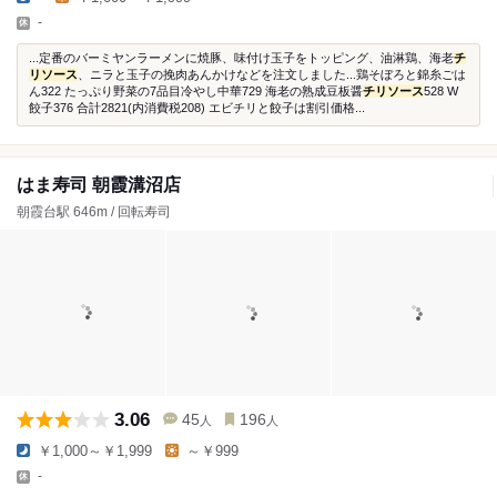
-
...定番のバーミヤンラーメンに焼豚、味付け玉子をトッピング、油淋鶏、海老
チ
リソース
、ニラと玉子の挽肉あんかけなどを注文しました...鶏そぼろと錦糸ごは
ん322 たっぷり野菜の7品目冷やし中華729 海老の熟成豆板醤
チリソース
528 W
餃子376 合計2821(内消費税208) エビチリと餃子は割引価格...
はま寿司 朝霞溝沼店
朝霞台駅 646m / 回転寿司
3.06
45
196
人
人
￥1,000～￥1,999
～￥999
-