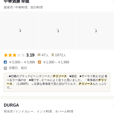
中華酒膳 幸龍
新座市 / 中華料理、四川料理
3.19
47
1872
人
人
￥3,000～￥3,999
￥1,000～￥1,999
月曜日、祝日
...■牡蠣のブラックビーンズソース／
チリソース
■接近 ■ザーサイ和えそば 食
べるラー油のせ ■麺です...ビールによく合うと思いました。 「車海老の
チリソ
ース
」（1,280円） →立派な車海老で見た目がワイルド。
チリソース
もたっぷり
で...
DURGA
和光市 / インドカレー、インド料理、ネパール料理