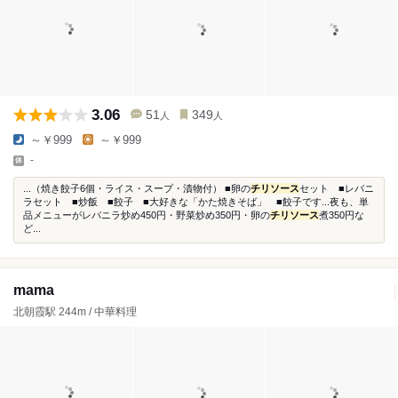
3.06
51
349
人
人
～￥999
～￥999
-
...（焼き餃子6個・ライス・スープ・漬物付） ■卵の
チリソース
セット ■レバニ
ラセット ■炒飯 ■餃子 ■大好きな「かた焼きそば」 ■餃子です...夜も、単
品メニューがレバニラ炒め450円・野菜炒め350円・卵の
チリソース
煮350円な
ど...
mama
北朝霞駅 244m / 中華料理