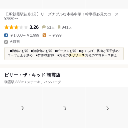
【JR朝霞駅徒歩1分】リーズナブルな本格中華！幹事様必見のコース
¥2580〜
3.26
51
941
人
人
￥1,000～￥1,999
～￥999
火曜日
...■海鮮のお粥 ■健康食のお粥 ■ピータンお粥 ■きくらげ、豚肉と玉子炒め/
ゴーヤと玉子炒め ■酢豚/黒酢豚 ■海老の
チリソース
/海老のマヨネーズ和え...
ビリー・ザ・キッド 朝霞店
朝霞駅 888m / ステーキ、ハンバーグ