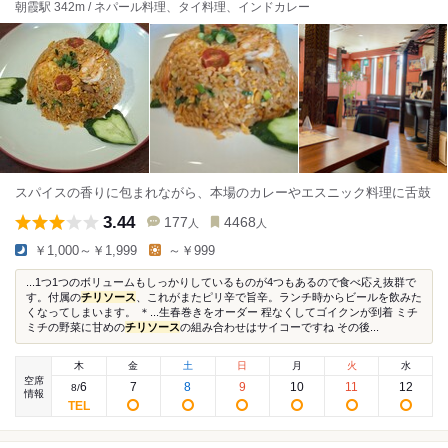
朝霞駅 342m / ネパール料理、タイ料理、インドカレー
スパイスの香りに包まれながら、本場のカレーやエスニック料理に舌鼓
3.44
177
4468
人
人
￥1,000～￥1,999
～￥999
...1つ1つのボリュームもしっかりしているものが4つもあるので食べ応え抜群で
す。付属の
チリソース
、これがまたピリ辛で旨辛。ランチ時からビールを飲みた
くなってしまいます。 ＊...生春巻きをオーダー 程なくしてゴイクンが到着 ミチ
ミチの野菜に甘めの
チリソース
の組み合わせはサイコーですね その後...
木
金
土
日
月
火
水
空席
6
7
8
9
10
11
12
8
/
情報