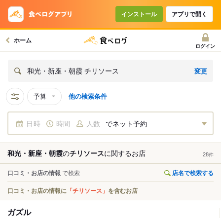
インストール
アプリで開く
ホーム
ログイン
変更
和光・新座・朝霞 チリソース
予算
他の検索条件
日時
時間
人数
でネット予約
和光・新座・朝霞
の
チリソース
に関する
お店
28
件
口コミ・お店の情報
で検索
店名で検索する
口コミ・お店の情報に
「チリソース」
を含むお店
ガズル