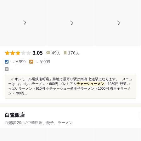
3.05
49
176
人
人
～￥999
～￥999
-
...イオンモール堺鉄砲町店」跡地で最寄り駅は南海 七道駅になります。 メニュ
ーは...おいしいラーメン・660円 プレミアム
チャーシューメン
・1280円 野菜い
っぱいラーメン・910円 小チャーシュー煮玉子ラーメン・1000円 煮玉子ラーメ
ン・790円...
白鷺飯店
白鷺駅 29m / 中華料理、餃子、ラーメン