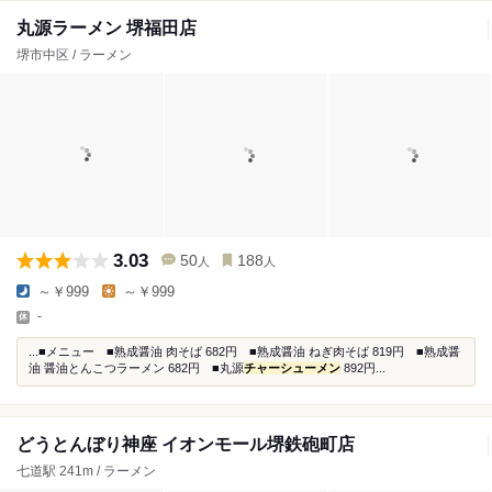
丸源ラーメン 堺福田店
堺市中区 / ラーメン
3.03
50
188
人
人
～￥999
～￥999
-
...■メニュー ■熟成醤油 肉そば 682円 ■熟成醤油 ねぎ肉そば 819円 ■熟成醤
油 醤油とんこつラーメン 682円 ■丸源
チャーシューメン
892円...
どうとんぼり神座 イオンモール堺鉄砲町店
七道駅 241m / ラーメン