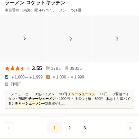
ラーメン ロケットキッチン
中百舌鳥（南海）駅 449m / ラーメン、つけ麺
3.55
378
8983
人
人
￥1,000～￥1,999
￥1,000～￥1,999
日曜日
...メニューは...トリ塩パイタン・700円
チャーシューメン
・950円 トリ醤油パイ
タン・750円
チャーシューメン
・1000円 トリ塩つけ麺・800円...私はトリ塩パイ
タン
チャーシューメン
↩︎鶏白湯やし…...
1
2
3