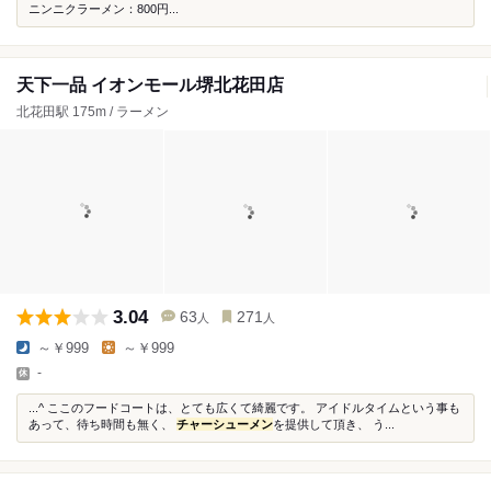
ニンニクラーメン：800円...
天下一品 イオンモール堺北花田店
北花田駅 175m / ラーメン
3.04
63
271
人
人
～￥999
～￥999
-
...^ ここのフードコートは、とても広くて綺麗です。 アイドルタイムという事も
あって、待ち時間も無く、
チャーシューメン
を提供して頂き、 う...