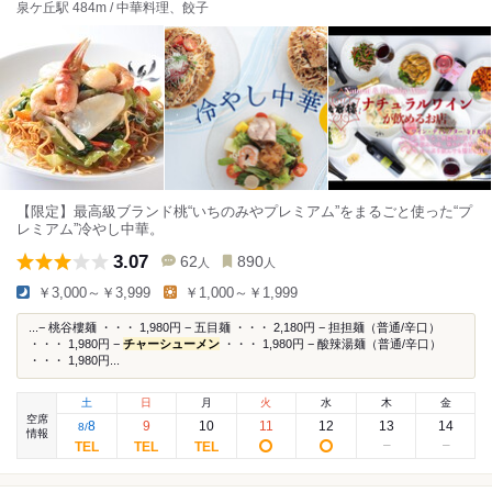
泉ケ丘駅 484m / 中華料理、餃子
【限定】最高級ブランド桃“いちのみやプレミアム”をまるごと使った“プ
レミアム”冷やし中華。
3.07
62
890
人
人
￥3,000～￥3,999
￥1,000～￥1,999
...− 桃谷樓麺 ・・・ 1,980円 − 五目麺 ・・・ 2,180円 − 担担麺（普通/辛口）
・・・ 1,980円 −
チャーシューメン
・・・ 1,980円 − 酸辣湯麺（普通/辛口）
・・・ 1,980円...
土
日
月
火
水
木
金
空席
8
9
10
11
12
13
14
8
/
情報