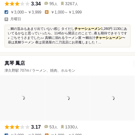
3.34
95
3267
人
人
￥3,000～￥3,999
￥1,000～￥1,999
月曜日
...鯛の旨みもあまり出ていない感じ タイだし
チャーシューメン
1,280円 1130にあ
いてるかなと思っていったら、1145から開店とのことで...夜も期待できそうです
♪ ごちそうさまでした♪♪ 真鯛に溺れるラーメン屋 〜鯛出汁
チャーシューメン
〜
昼は真鯛ラーメン 夜は居酒屋の二刀流店にお邪魔しました！...
真琴 鳳店
津久野駅 707m / ラーメン、焼肉、ホルモン
3.17
53
1330
人
人