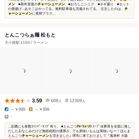
メン
■着丼直後の
チャーシューメン
■おろしニンニク ■ネギ盛り ■セット
の唐揚げ...あそこはやってる。無料駐車場も完備されてる。 注文したのは、
チ
ャーシューメン
に煮卵プラス...
とんこつらぁ麺 松もと
大小路駅 110m / ラーメン
3.59
608
12309
人
人
～￥999
～￥999
-
...近隣にも多数ｺｲﾝﾊﾟｰｷﾝｸﾞ有り。 ■とんこつ
ﾁｬｰｼｭｰﾒﾝ
ｽｰﾌﾟは豚骨を全面に推し
だしたおなじみだけど無鉄砲程の濃厚さ...でも美味いもんは美味いなー！ほんま
とんこつ
チャーシューメン
を頂きました♪ 堺市に来ておりまして『風来軒 大阪