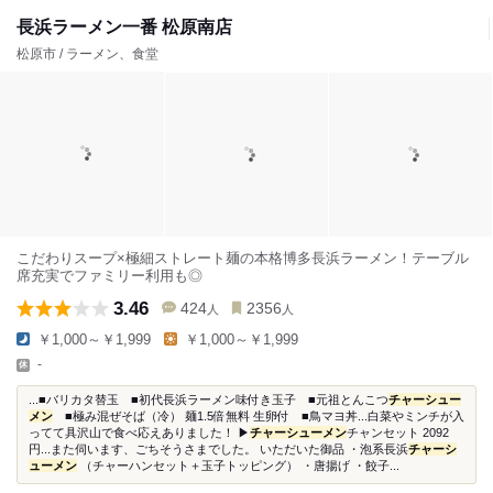
長浜ラーメン一番 松原南店
松原市 / ラーメン、食堂
こだわりスープ×極細ストレート麺の本格博多長浜ラーメン！テーブル
席充実でファミリー利用も◎
3.46
424
2356
人
人
￥1,000～￥1,999
￥1,000～￥1,999
-
...■バリカタ替玉 ■初代長浜ラーメン味付き玉子 ■元祖とんこつ
チャーシュー
メン
■極み混ぜそば（冷） 麺1.5倍無料 生卵付 ■鳥マヨ丼...白菜やミンチが入
ってて具沢山で食べ応えありました！ ▶︎
チャーシューメン
チャンセット 2092
円...また伺います、ごちそうさまでした。 いただいた御品 ・泡系長浜
チャーシ
ューメン
（チャーハンセット＋玉子トッピング） ・唐揚げ ・餃子...