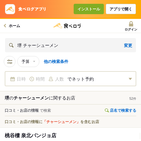
インストール
アプリで開く
ホーム
ログイン
変更
堺 チャーシューメン
予算
他の検索条件
日時
時間
人数
でネット予約
堺
の
チャーシューメン
に関する
お店
52
件
口コミ・お店の情報
で検索
店名で検索する
口コミ・お店の情報に
「チャーシューメン」
を含むお店
桃谷樓 泉北パンジョ店