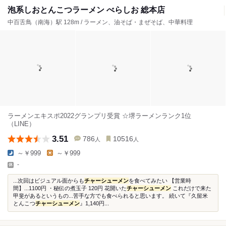
泡系しおとんこつラーメン べらしお 総本店
中百舌鳥（南海）駅 128m / ラーメン、油そば・まぜそば、中華料理
ラーメンエキスポ2022グランプリ受賞 ☆堺ラーメンランク1位
（LINE）
3.51
786
10516
人
人
～￥999
～￥999
-
...次回はビジュアル面からも
チャーシューメン
を食べてみたい 【営業時
間】...1100円 ・秘伝の煮玉子 120円 花開いた
チャーシューメン
これだけで来た
甲斐があるというもの...苦手な方でも食べられると思います。 続いて『久留米
とんこつ
チャーシューメン
』1,140円...