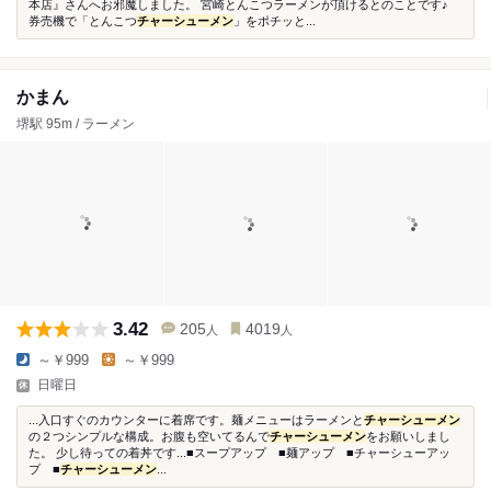
本店』さんへお邪魔しました。 宮崎とんこつラーメンが頂けるとのことです♪
券売機で「とんこつ
チャーシューメン
」をポチッと...
かまん
堺駅 95m / ラーメン
3.42
205
4019
人
人
～￥999
～￥999
日曜日
...入口すぐのカウンターに着席です。麺メニューはラーメンと
チャーシューメン
の２つシンプルな構成。お腹も空いてるんで
チャーシューメン
をお願いしまし
た。 少し待っての着丼です...■スープアップ ■麺アップ ■チャーシューアッ
プ ■
チャーシューメン
...