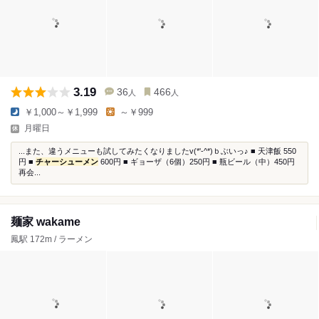
3.19
36
466
人
人
￥1,000～￥1,999
～￥999
月曜日
...また、違うメニューも試してみたくなりましたv(*'-^*)ｂぶいっ♪ ■ 天津飯 550
円 ■
チャーシューメン
600円 ■ ギョーザ（6個）250円 ■ 瓶ビール（中）450円
再会...
麺家 wakame
鳳駅 172m / ラーメン