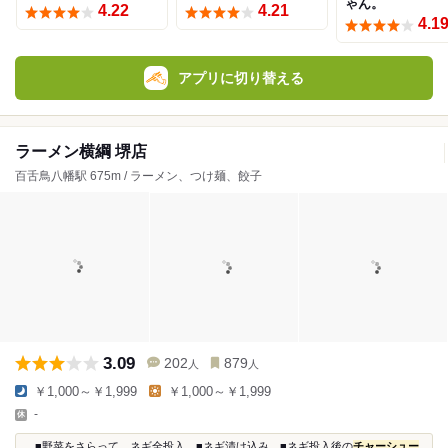
ゃん。
4.22
4.21
4.1
アプリに切り替える
ラーメン横綱 堺店
百舌鳥八幡駅 675m / ラーメン、つけ麺、餃子
3.09
202
879
人
人
￥1,000～￥1,999
￥1,000～￥1,999
-
...■野菜をさらって、ネギ全投入 ■ネギ漬け込み ■ネギ投入後の
チャーシュー