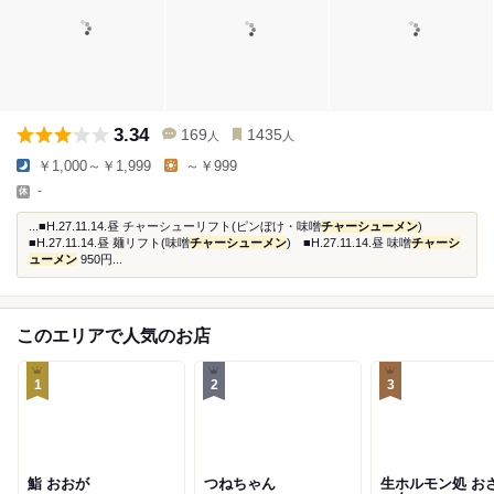
3.34
169
1435
人
人
￥1,000～￥1,999
～￥999
-
...■H.27.11.14.昼 チャーシューリフト(ピンぼけ・味噌
チャーシューメン
)
■H.27.11.14.昼 麺リフト(味噌
チャーシューメン
) ■H.27.11.14.昼 味噌
チャーシ
ューメン
950円...
このエリアで人気のお店
1
2
3
鮨 おおが
つねちゃん
生ホルモン処 お