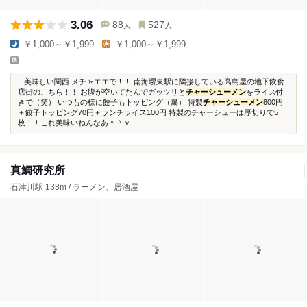
3.06
88
527
人
人
￥1,000～￥1,999
￥1,000～￥1,999
-
...美味しい関西 メチャエエで！！ 南海堺東駅に隣接している高島屋の地下飲食
店街のこちら！！ お腹が空いてたんでガッツリと
チャーシューメン
をライス付
きで（笑） いつもの様に餃子もトッピング（爆） 特製
チャーシューメン
800円
＋餃子トッピング70円＋ランチライス100円 特製のチャーシューは厚切りで5
枚！！これ美味いねんなあ＾＾ｖ...
真鯛研究所
石津川駅 138m / ラーメン、居酒屋