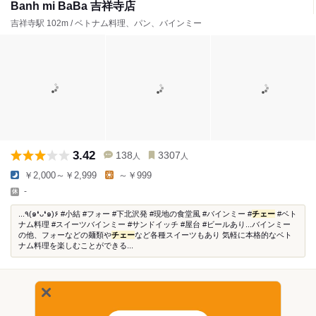
Banh mi BaBa 吉祥寺店
吉祥寺駅 102m / ベトナム料理、パン、バインミー
3.42
138
3307
人
人
￥2,000～￥2,999
～￥999
-
...٩(๑❛ᴗ❛๑)۶ #小結 #フォー #下北沢発 #現地の食堂風 #バインミー #
チェー
#ベト
ナム料理 #スイーツバインミー #サンドイッチ #屋台 #ビールあり...バインミー
の他、フォーなどの麺類や
チェー
など各種スイーツもあり 気軽に本格的なベト
ナム料理を楽しむことができる...