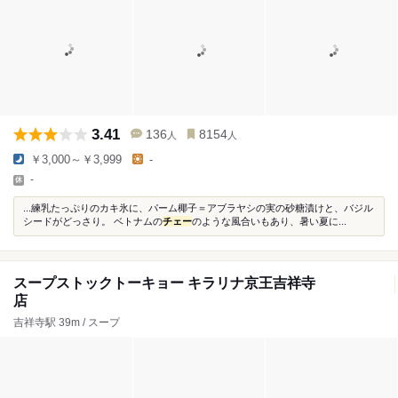
3.41
136
8154
人
人
￥3,000～￥3,999
-
-
...練乳たっぷりのカキ氷に、パーム椰子＝アブラヤシの実の砂糖漬けと、バジル
シードがどっさり。 ベトナムの
チェー
のような風合いもあり、暑い夏に...
スープストックトーキョー キラリナ京王吉祥寺
店
吉祥寺駅 39m / スープ