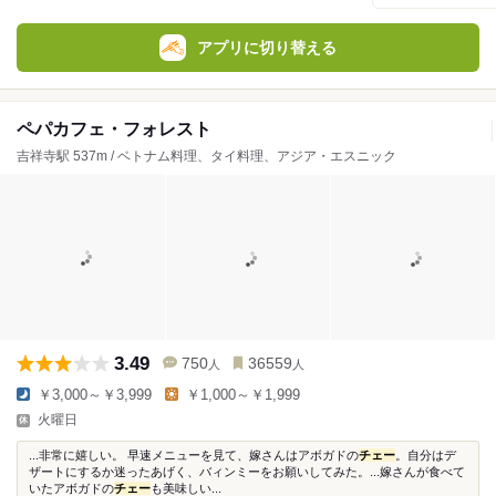
アプリに切り替える
ペパカフェ・フォレスト
吉祥寺駅 537m / ベトナム料理、タイ料理、アジア・エスニック
3.49
750
36559
人
人
￥3,000～￥3,999
￥1,000～￥1,999
火曜日
...非常に嬉しい。 早速メニューを見て、嫁さんはアボガドの
チェー
。自分はデ
ザートにするか迷ったあげく、バィンミーをお願いしてみた。...嫁さんが食べて
いたアボガドの
チェー
も美味しい...