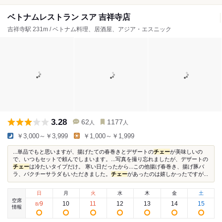
ベトナムレストラン スア 吉祥寺店
吉祥寺駅 231m / ベトナム料理、居酒屋、アジア・エスニック
3.28
62
1177
人
人
￥3,000～￥3,999
￥1,000～￥1,999
...単品でもと思いますが、揚げたての春巻きとデザートの
チェー
が美味しいの
で、いつもセットで頼んでしまいます。...写真を撮り忘れましたが、デザートの
チェー
は冷たいタイプだけ。 寒い日だったから...この他揚げ春巻き、揚げ豚バ
ラ、パクチーサラダもいただきました。
チェー
があったのは嬉しかったですが...
日
月
火
水
木
金
土
空席
9
10
11
12
13
14
15
8
/
情報