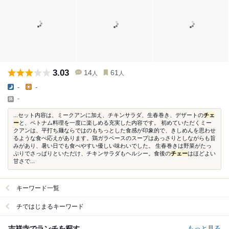
3.03
14
61
人
人
-
-
-
...セット内容は、ミークアンに加え、チキンサラダ、生春巻き、デザートの
チェ
ー
と、ベトナム料理を一度に楽しめる充実した内容です。 初めていただくミー
クアンは、平打ち麺ならではのもちっとした食感が印象的で、きしめんを思わせ
るような食べ応えがあります。鶏ガラベースのスープはあっさりとしながらも旨
みがあり、暑い日でも食べやすい優しい味わいでした。 生春巻きは野菜がたっ
ぷりでさっぱりといただけ、チキンサラダもヘルシー。食後の
チェー
はほどよい
甘さで...
キーワード一覧
チではじまるキーワード
吉祥寺でランチを探す
もっと見る