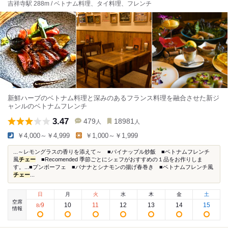
吉祥寺駅 288m / ベトナム料理、タイ料理、フレンチ
新鮮ハーブのベトナム料理と深みのあるフランス料理を融合させた新ジ
ャンルのベトナムフレンチ
3.47
479
18981
人
人
￥4,000～￥4,999
￥1,000～￥1,999
...～レモングラスの香りを添えて～ ■パイナップル炒飯 ■ベトナムフレンチ
風
チェー
■Recomended 季節ごとにシェフがおすすめの１品をお作りしま
す。...■ブンボーフェ ■バナナとシナモンの揚げ春巻き ■ベトナムフレンチ風
チェー
...
日
月
火
水
木
金
土
空席
9
10
11
12
13
14
15
8
/
情報