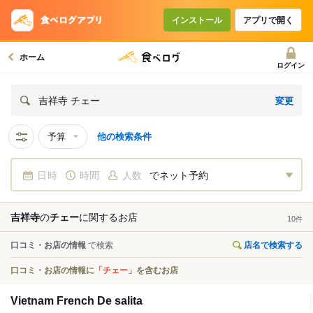
インストール
アプリで開く
ホーム
ログイン
変更
吉祥寺 チェー
予算
他の検索条件
日時
時間
人数
でネット予約
吉祥寺
の
チェー
に関する
お店
10
件
口コミ・お店の情報
で検索
店名で検索する
口コミ・お店の情報に
「チェー」
を含むお店
Vietnam French De salita