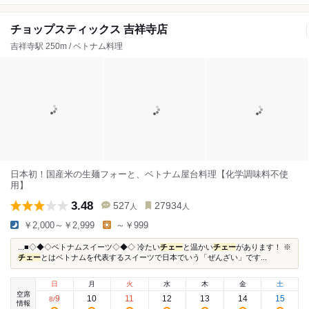
チョップスティックス 吉祥寺店
吉祥寺駅 250m / ベトナム料理
日本初！国産米の生麺フォーと、ベトナム屋台料理【化学調味料不使
用】
3.48
527
27934
人
人
￥2,000～￥2,999
～￥999
...■◇◆◇ベトナムスイーツ◇◆◇ 冷たい
チェー
と温かい
チェー
があります！ ※
チェー
とはベトナムを代表するスイーツで日本でいう「ぜんざい」です...
日
月
火
水
木
金
土
空席
9
10
11
12
13
14
15
8
/
情報