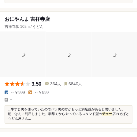
おにやんま 吉祥寺店
吉祥寺駅 102m / うどん
3.50
364
6840
人
人
～￥999
～￥999
-
...牛すじ肉を使っていたのでバラ肉の方がもっと満足感があると思いました。
朝ごはんに利用しました。朝早くからやっているスタンド型の
チェー
店のそばと
うどん屋さん...