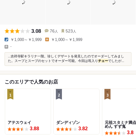
3.08
76
523
人
人
￥1,000～￥1,999
￥1,000～￥1,999
-
...吉祥寺駅キラリナ一階。珍しくデザートを発見したのでオーダーしてみまし
た。スープとスープのセットでオーダー可能。今回は苺入り
チェー
でしたが...
このエリアで人気のお店
1
2
3
アテスウェイ
ダンディゾン
元祖スタミナ満
めん すず鬼
3.88
3.82
3.8