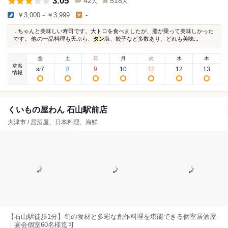
3.05
42
518
人
人
￥3,000～￥3,999
-
...ちゃんと美味しい寿司です。大トロを食べましたが、脂が乗って美味しかった
です。 他の一品料理も天ぷら、
タン
塩、餃子など多数あり、どれも美味...
金
土
日
月
火
水
木
空席
7
8
9
10
11
12
13
8
/
情報
くいもの屋わん 石山駅前店
大津市 / 居酒屋、日本料理、海鮮
【石山駅徒歩1分】旬の食材と多彩な創作料理を堪能できる個室居酒屋
｜宴会個室60名様迄可