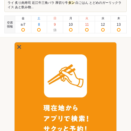
ライ 炙り肉寿司 近江牛三角バラ 厚切り牛
タン
白ごはん とどめのガーリックラ
イス あと飲み物...
金
土
日
月
火
水
木
空席
7
8
9
10
11
12
13
8
/
情報