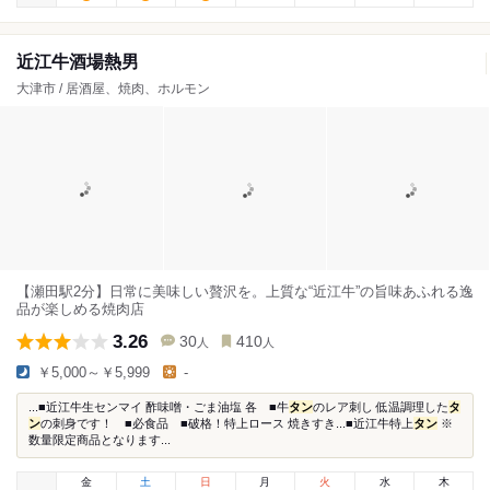
近江牛酒場熱男
大津市 / 居酒屋、焼肉、ホルモン
【瀬田駅2分】日常に美味しい贅沢を。上質な“近江牛”の旨味あふれる逸
品が楽しめる焼肉店
3.26
30
410
人
人
￥5,000～￥5,999
-
...■近江牛生センマイ 酢味噌・ごま油塩 各 ■牛
タン
のレア刺し 低温調理した
タ
ン
の刺身です！ ■必食品 ■破格！特上ロース 焼きすき...■近江牛特上
タン
※
数量限定商品となります...
金
土
日
月
火
水
木