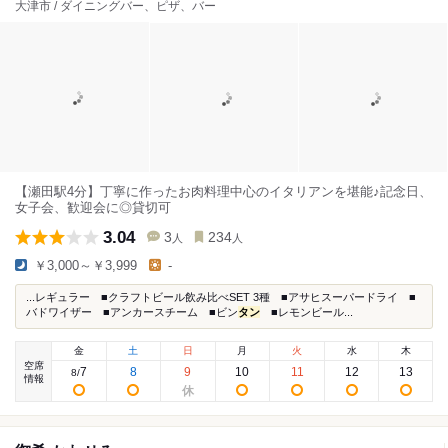
大津市 / ダイニングバー、ピザ、バー
【瀬田駅4分】丁寧に作ったお肉料理中心のイタリアンを堪能♪記念日、
女子会、歓迎会に◎貸切可
3.04
3
234
人
人
￥3,000～￥3,999
-
...レギュラー ■クラフトビール飲み比べSET 3種 ■アサヒスーパードライ ■
バドワイザー ■アンカースチーム ■ビン
タン
■レモンビール...
金
土
日
月
火
水
木
空席
7
8
9
10
11
12
13
8
/
情報