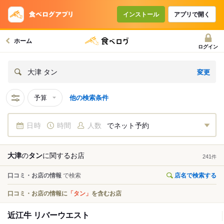
インストール
アプリで開く
ホーム
ログイン
変更
大津 タン
予算
他の検索条件
日時
時間
人数
でネット予約
大津
の
タン
に関する
お店
241
件
口コミ・お店の情報
で検索
店名で検索する
口コミ・お店の情報に
「タン」
を含むお店
近江牛 リバーウエスト