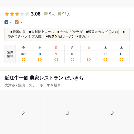
3.06
9
91
人
人
-
-
...■韓国のり ■大判特上ロース ■チョレギサラダ ■極旨大カルビ (2人前) ■
やみつきハラミ (2人前) ■梅
タン
塩(ポーク) ■豚カル...
金
土
日
月
火
水
木
空席
7
8
9
10
11
12
13
8
/
情報
近江牛一筋 農家レストラン だいきち
大津市 / 焼肉、ステーキ、すき焼き