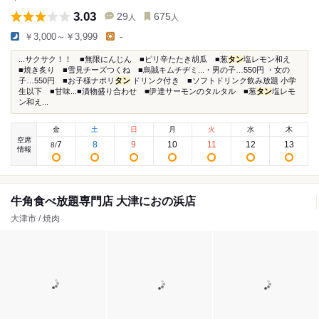
3.03
29
675
人
人
￥3,000～￥3,999
-
...サクサク！！ ■無限にんじん ■ピリ辛たたき胡瓜 ■葱
タン
塩レモン和え
■焼き炙り ■雪見チーズつくね ■烏賊キムチヂミ...・男の子…550円 ・女の
子…550円 ■お子様ナポリ
タン
ドリンク付き ■ソフトドリンク飲み放題 小学
生以下 ■甘味...■漬物盛り合わせ ■伊達サーモンのタルタル ■葱
タン
塩レモ
ン和え...
金
土
日
月
火
水
木
空席
7
8
9
10
11
12
13
8
/
情報
牛角食べ放題専門店 大津におの浜店
大津市 / 焼肉