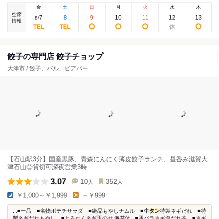
金
土
日
月
火
水
木
空席
7
8
9
10
11
12
13
8
/
情報
餃子の専門店 餃子チョップ
大津市 / 餃子、バル、ビアバー
【石山駅3分】国産黒豚、青森にんにく薄皮餃子ランチ、昼呑み滋賀大
津石山◎貸切可深夜営業3時
3.07
10
352
人
人
￥1,000～￥1,999
～￥999
...■一品 ■名物ポテチサラダ ■絶品もやしナムル ■牛
タン
特製ネギだれ ■特
製ネギだれもやし ■とろたくネギ玉のせ 海苔付...■豚バラネギ塩だれ丼 ■ネギ