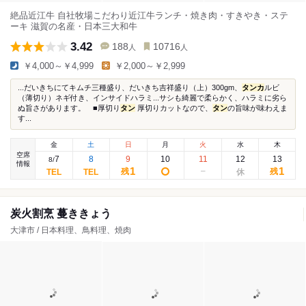
絶品近江牛 自社牧場こだわり近江牛ランチ・焼き肉・すきやき・ステ
ーキ 滋賀の名産・日本三大和牛
3.42
188
10716
人
人
￥4,000～￥4,999
￥2,000～￥2,999
...だいきちにてキムチ三種盛り、だいきち吉祥盛り（上）300gm、
タンカ
ルビ
（薄切り）ネギ付き、インサイドハラミ...サシも綺麗で柔らかく、ハラミに劣ら
ぬ旨さがあります。 ■厚切り
タン
厚切りカットなので、
タン
の旨味が味わえま
す...
金
土
日
月
火
水
木
空席
7
8
9
10
11
12
13
8
/
情報
1
1
残
残
炭火割烹 蔓ききょう
大津市 / 日本料理、鳥料理、焼肉