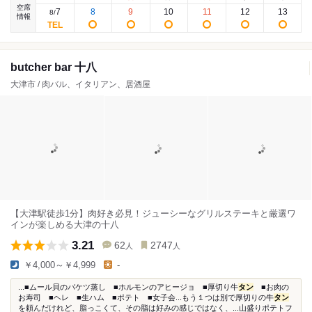
空席
7
8
9
10
11
12
13
8
/
情報
butcher bar 十八
大津市 / 肉バル、イタリアン、居酒屋
【大津駅徒歩1分】肉好き必見！ジューシーなグリルステーキと厳選ワ
インが楽しめる大津の十八
3.21
62
2747
人
人
￥4,000～￥4,999
-
...■ムール貝のバケツ蒸し ■ホルモンのアヒージョ ■厚切り牛
タン
■お肉の
お寿司 ■ヘレ ■生ハム ■ポテト ■女子会...もう１つは別で厚切りの牛
タン
を頼んだけれど、脂っこくて、その脂は好みの感じではなく、...山盛りポテトフ