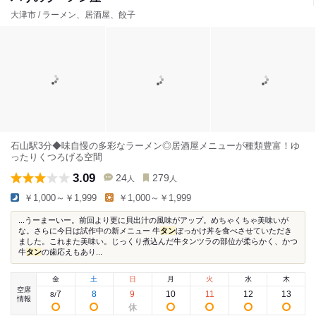
大津市 / ラーメン、居酒屋、餃子
石山駅3分◆味自慢の多彩なラーメン◎居酒屋メニューが種類豊富！ゆ
ったりくつろげる空間
3.09
24
279
人
人
￥1,000～￥1,999
￥1,000～￥1,999
...うーまーいー。前回より更に貝出汁の風味がアップ。めちゃくちゃ美味いが
な。さらに今日は試作中の新メニュー 牛
タン
ぼっかけ丼を食べさせていただき
ました。これまた美味い。じっくり煮込んだ牛タンツラの部位が柔らかく、かつ
牛
タン
の歯応えもあり...
金
土
日
月
火
水
木
空席
7
8
9
10
11
12
13
8
/
情報