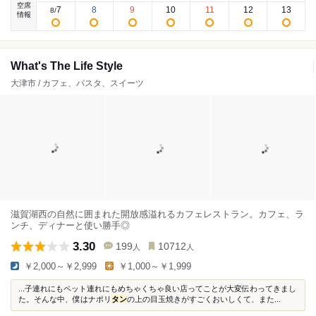
空席
7
8
9
10
11
12
13
8
/
情報
What's The Life Style
大津市 / カフェ、パスタ、スイーツ
滋賀湖西の自然に囲まれた開放感溢れるカフェレストラン。カフェ、ラ
ンチ、ディナーと使い勝手◎
3.30
199
10712
人
人
￥2,000～￥2,999
￥1,000～￥1,999
...子連れにもペット連れにもめちゃくちゃ良い店ってことが大変伝わってきまし
た。そんな中、僕はナポリ
タン
の上の目玉焼きがすごくおいしくて、また...