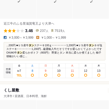
近江牛のふる里滋賀竜王より大津へ
3.46
237
7519
人
人
￥3,000～￥3,999
￥1,000～￥1,999
...200円 ■ＵＳ産牛
タン
ステーキ100ｇ･･････････1,200円 ■ＵＳ産牛
タン
ネギ塩
ステーキ･･････････1,200円...厳選輸入牛だそうですが柔らかくてよかったです
OKAKI牛
タン
柔らかポトフ（800円） 野菜とタン 本当に柔らか煮てました 柚子
胡椒がいい感じ...
金
土
日
月
火
水
木
空席
7
8
9
10
11
12
13
8
/
情報
くし屋敷
大津市 / 居酒屋、日本料理、海鮮