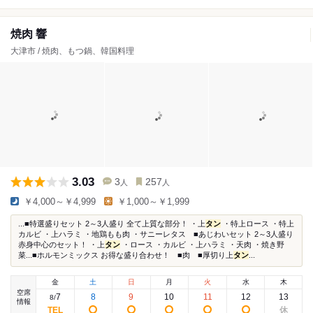
焼肉 響
大津市 / 焼肉、もつ鍋、韓国料理
3.03
3
257
人
人
￥4,000～￥4,999
￥1,000～￥1,999
...■特選盛りセット 2～3人盛り 全て上質な部分！ ・上
タン
・特上ロース ・特上
カルビ ・上ハラミ ・地鶏もも肉 ・サニーレタス ■あじわいセット 2～3人盛り
赤身中心のセット！ ・上
タン
・ロース ・カルビ ・上ハラミ ・天肉 ・焼き野
菜...■ホルモンミックス お得な盛り合わせ！ ■肉 ■厚切り上
タン
...
金
土
日
月
火
水
木
空席
7
8
9
10
11
12
13
8
/
情報