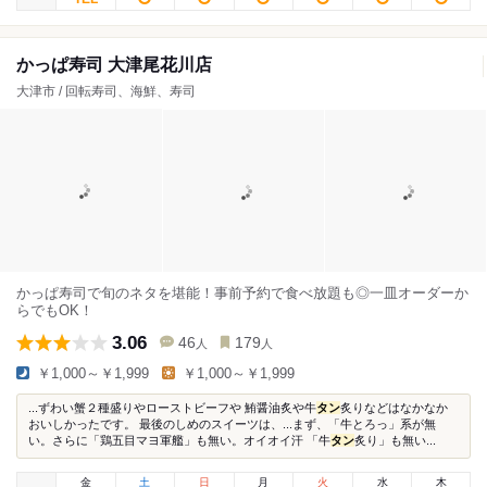
かっぱ寿司 大津尾花川店
大津市 / 回転寿司、海鮮、寿司
かっぱ寿司で旬のネタを堪能！事前予約で食べ放題も◎一皿オーダーか
らでもOK！
3.06
46
179
人
人
￥1,000～￥1,999
￥1,000～￥1,999
...ずわい蟹２種盛りやローストビーフや 鮪醤油炙や牛
タン
炙りなどはなかなか
おいしかったです。 最後のしめのスイーツは、...まず、「牛とろっ」系が無
い。さらに「鶏五目マヨ軍艦」も無い。オイオイ汗 「牛
タン
炙り」も無い...
金
土
日
月
火
水
木