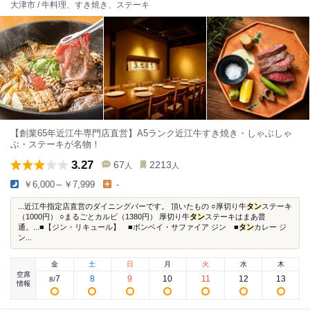
大津市 / 牛料理、すき焼き、ステーキ
【創業65年近江牛専門店直営】A5ランク近江牛すき焼き・しゃぶしゃ
ぶ・ステーキが名物！
3.27
67
2213
人
人
￥6,000～￥7,999
-
...近江牛指定店直営のダイニングバーです。 頂いたもの ○厚切り牛
タン
ステーキ
（1000円） ○まるごとカルビ（1380円） 厚切り牛
タン
ステーキはまあ普
通。...■【ジン・リキュール】 ■ボンベイ・サファイア ジン ■
タン
カレー ジ
ン...
金
土
日
月
火
水
木
空席
7
8
9
10
11
12
13
8
/
情報