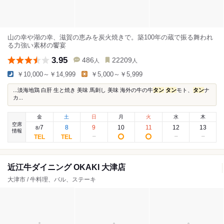
山の幸や湖の幸、滋賀の恵みを炭火焼きで。築100年の蔵で振る舞われ
る力強い素材の饗宴
3.95
486
22209
人
人
￥10,000～￥14,999
￥5,000～￥5,999
...淡海地鶏 白肝 生と焼き 美味 馬刺し 美味 海外の牛の牛
タン
タン
モト、
タン
ナ
カ...
金
土
日
月
火
水
木
空席
7
8
9
10
11
12
13
8
/
情報
近江牛ダイニング OKAKI 大津店
大津市 / 牛料理、バル、ステーキ