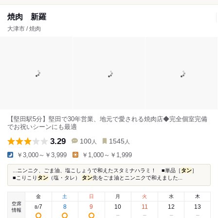
焼肉 新羅
大津市 / 焼肉
【堅田駅5分】堅田で30年営業、地元で愛される焼肉店◆完全個室完備
でお祝いシーンにも最適
3.29
100
1545
人
人
￥3,000～￥3,999
￥1,000～￥1,999
...ニンニク、ごま油、塩こしょうで和えたスタミナハラミ！ ■単品［
タン
］
■こりこり
タン
（塩・タレ）
タン
先をごま油とニンニクで和えました...
金
土
日
月
火
水
木
空席
7
8
9
10
11
12
13
8
/
情報