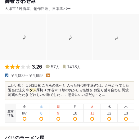
御肴 かわせみ
大津市 / 居酒屋、創作料理、日本酒バー
3.26
57
1418
人
人
￥4,000～￥4,999
-
...いい店！ １月2日夜 こちらの店へと 入った時(5時半過ぎ)は、がらがらでした
適当に注文 牛
タン
厚切り 海老マヨ 鯛のおかしら塩焼き お造り盛り合わせ 阿波
尾鶏のたたき どれもいい味でした ここ意外にいい店だな～と...
金
土
日
月
火
水
木
空席
7
8
9
10
11
12
13
8
/
情報
パリのラーメン屋