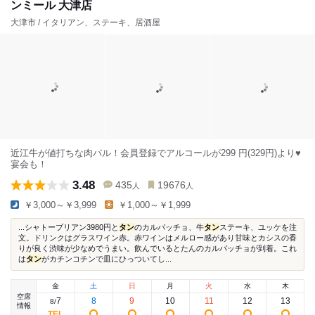
ンミール 大津店
大津市 / イタリアン、ステーキ、居酒屋
近江牛が値打ちな肉バル！会員登録でアルコールが299 円(329円)より♥
宴会も！
3.48
435
19676
人
人
￥3,000～￥3,999
￥1,000～￥1,999
...シャトーブリアン3980円と
タン
のカルパッチョ、牛
タン
ステーキ、ユッケを注
文。ドリンクはグラスワイン赤。赤ワインはメルロー感があり甘味とカシスの香
りが良く渋味が少なめでうまい。飲んでいるとたんのカルパッチョが到着。これ
は
タン
がカチンコチンで皿にひっついてし...
金
土
日
月
火
水
木
空席
7
8
9
10
11
12
13
8
/
情報