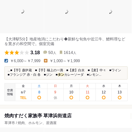
【大津駅5分】地産地消にこだわり◆新鮮な旬魚や近江牛、鱧料理など
を寛ぎの和空間で。個室完備
3.18
50
1614
人
人
￥6,000～￥7,999
￥1,000～￥1,999
...■【芋】森伊蔵 ■【芋】極上の一滴 ■【麦】白水 ■【麦】中々 ■ワイン
■フランジア 赤・白 各 ■ジン ■
タン
カレーソーダ ■レモン...
金
土
日
月
火
水
木
空席
7
8
9
10
11
12
13
8
/
情報
焼肉すだく家族亭 草津浜街道店
草津市 / 焼肉、ホルモン、居酒屋