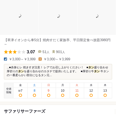
【草津イオンから車5分】焼肉すだく家族亭、平日限定食べ放題3980円
～
3.07
51
901
人
人
￥3,000～￥3,999
￥3,000～￥3,999
...■赤身ヒレ 焼きすぎ注意！ レアでお召し上がりください！ ■
タン
盛り合わせ
厚切りの
タン
を盛り合わせのカタチで提供いたします。 ■厚切り牛
タン
牛タン
の一番柔らかい部分になるタン元...
金
土
日
月
火
水
木
空席
7
8
9
10
11
12
13
8
/
情報
サファリサーファーズ