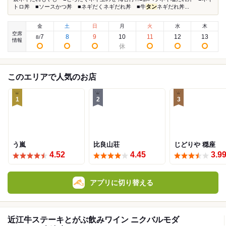
トロ丼 ■ソースかつ丼 ■ネギだくネギだれ丼 ■牛
タン
ネギだれ丼...
金
土
日
月
火
水
木
空席
7
8
9
10
11
12
13
8
/
情報
このエリアで人気のお店
1
2
3
う嵐
比良山荘
じどりや 穏座
4.52
4.45
3.9
アプリに切り替える
近江牛ステーキとがぶ飲みワイン ニクバルモダ