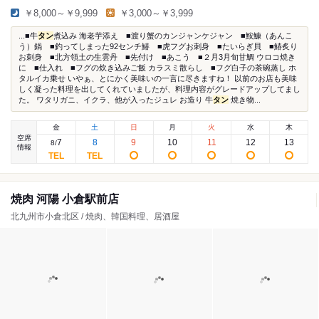
￥8,000～￥9,999
￥3,000～￥3,999
...■牛
タン
煮込み 海老芋添え ■渡り蟹のカンジャンケジャン ■鮟鱇（あんこ
う）鍋 ■釣ってしまった92センチ鰆 ■虎フグお刺身 ■たいらぎ貝 ■鰆炙り
お刺身 ■北方領土の生雲丹 ■先付け ■あこう ■２月3月旬甘鯛 ウロコ焼き
に ■仕入れ ■フグの炊き込みご飯 カラスミ散らし ■フグ白子の茶碗蒸し ホ
タルイカ乗せ いやぁ、とにかく美味いの一言に尽きますね！ 以前のお店も美味
しく凝った料理を出してくれていましたが、料理内容がグレードアップしてまし
た。 ワタリガニ、イクラ、他が入ったジュレ お造り 牛
タン
焼き物...
金
土
日
月
火
水
木
空席
7
8
9
10
11
12
13
8
/
情報
焼肉 河陽 小倉駅前店
北九州市小倉北区 / 焼肉、韓国料理、居酒屋