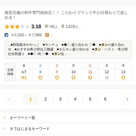
個室完備の和牛専門焼肉店！！ こだわりブランド牛が日替わりで楽し
める！
3.18
46
1428
人
人
￥6,000～￥7,999
-
...■韓国風冷ややっこ ■サンチュ ■◆◇ 盛り合わせ ◇◆ ■
タン
の盛り合わ
せ ■おすすめ希少部位三種盛 ■ホルモン盛り合わせ ■
タン
・ハラミ・希少部
位全部盛り ■◆◇ 肉 ◇◆ ■
タン
塩...
金
土
日
月
火
水
木
空席
7
8
9
10
11
12
13
8
/
情報
1
2
3
4
5
6
キーワード一覧
タではじまるキーワード