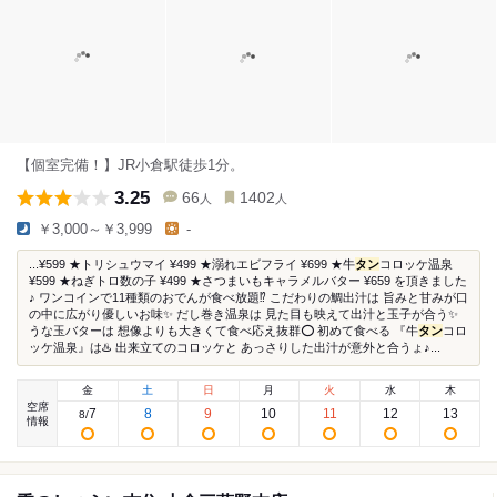
【個室完備！】JR小倉駅徒歩1分。
3.25
66
1402
人
人
￥3,000～￥3,999
-
...¥599 ★トリシュウマイ ¥499 ★溺れエビフライ ¥699 ★牛
タン
コロッケ温泉
¥599 ★ねぎトロ数の子 ¥499 ★さつまいもキャラメルバター ¥659 を頂きました
♪ ワンコインで11種類のおでんが食べ放題⁉️ こだわりの鯛出汁は 旨みと甘みが口
の中に広がり優しいお味✨ だし巻き温泉は 見た目も映えて出汁と玉子が合う✨
うな玉バターは 想像よりも大きくて食べ応え抜群⭕️ 初めて食べる 『牛
タン
コロ
ッケ温泉』は♨️ 出来立てのコロッケと あっさりした出汁が意外と合うょ♪...
金
土
日
月
火
水
木
空席
7
8
9
10
11
12
13
8
/
情報