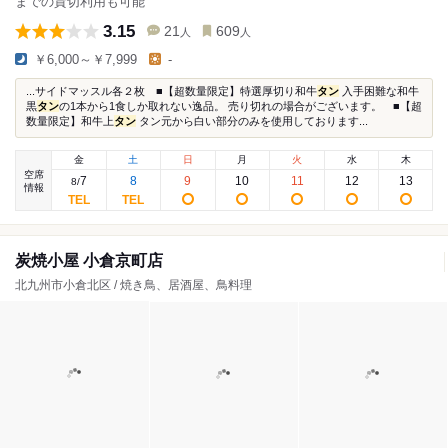
までの貸切利用も可能
3.15
21
609
人
人
￥6,000～￥7,999
-
...サイドマッスル各２枚 ■【超数量限定】特選厚切り和牛
タン
入手困難な和牛
黒
タン
の1本から1食しか取れない逸品。 売り切れの場合がございます。 ■【超
数量限定】和牛上
タン
タン元から白い部分のみを使用しております...
金
土
日
月
火
水
木
空席
7
8
9
10
11
12
13
8
/
情報
炭焼小屋 小倉京町店
北九州市小倉北区 / 焼き鳥、居酒屋、鳥料理