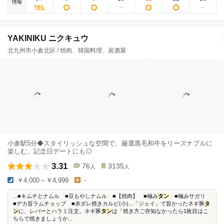
情報
YAKINIKU ニクキュウ
北九州市小倉北区 / 焼肉、韓国料理、居酒屋
小倉駅5分◆スタイリッシュな空間で、厳選黒毛和牛をリーズナブルに
楽しむ。記念日デートにも◎
3.31
76
3135
人
人
￥4,000～￥4,999
-
...■キムチとナムル ■豆もやしナムル ■【焼肉】 ■極み
タン
■極みサガリ
■デカ旨ラムチョップ ■赤ダレ焼きカルビ(小)...「ジェイ」で旨かったネギ豚
タ
ン
に、レバーとハラミ注文。ネギ豚
タン
は「焼き方ご存知なかったら1枚目はこ
ちらで焼きましょうか...