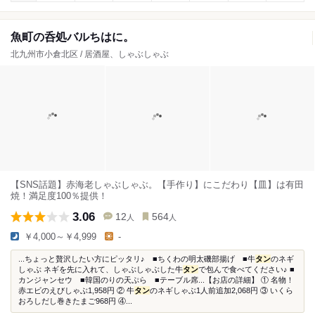
魚町の呑処バルちはに。
北九州市小倉北区 / 居酒屋、しゃぶしゃぶ
【SNS話題】赤海老しゃぶしゃぶ。【手作り】にこだわり【皿】は有田
焼！満足度100％提供！
3.06
12
564
人
人
￥4,000～￥4,999
-
...ちょっと贅沢したい方にピッタリ♪ ■ちくわの明太磯部揚げ ■牛
タン
のネギ
しゃぶ ネギを先に入れて、しゃぶしゃぶした牛
タン
で包んで食べてください♪ ■
カンジャンセウ ■韓国のりの天ぷら ■テーブル席...【お店の詳細】 ① 名物！
赤エビのえびしゃぶ1,958円 ② 牛
タン
のネギしゃぶ1人前追加2,068円 ③ いくら
おろしだし巻きたまご968円 ④...