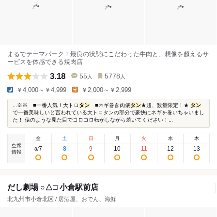
まるでテーマパーク！最良の状態にこだわった牛肉と、想像を超えるサ
ービスを体感できる焼肉店
3.18
55
5778
人
人
￥4,000～￥4,999
￥2,000～￥2,999
...※※ ■一番人気！大トロ
タン
■ネギ巻き肉俵
タン
★超、数量限定！★
タン
で一番美味しいと言われている大トロタンの部分で豪快にネギを巻いちゃいまし
た！ 俵のような見た目でコロコロ転がしながら焼いてください！...
金
土
日
月
火
水
木
空席
7
8
9
10
11
12
13
8
/
情報
だし劇場 ○△□ 小倉駅前店
北九州市小倉北区 / 居酒屋、おでん、海鮮