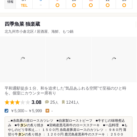
情報
四季魚菜 独楽蔵
北九州市小倉北区 / 居酒屋、海鮮、もつ鍋
平和通駅徒歩１分、和を追求した“気品あふれる空間”で至福のひと時
を。個室にカウンター席有り
3.08
25
1241
人
人
￥5,000～￥5,999
-
...■糸島豚の肩ロースカツレツ ■自家製ローストビーフ ■牛すじの味噌煮込
み ■牛
タン
の炙り焼き ■宮崎産黒毛和牛のロースステーキ ■一品料理 ■も
やしのピリ辛和え...： １５００円 糸島産豚肩ロースのカツレツ ： ９８０円 薄
切り牛
タン
の炙り焼き ： １２００円 鹿児島産黒和牛のステーキ ： ２５００