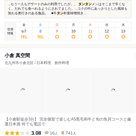
...もう一人もデザートのみの利用でしたが。。
タン
タン
メンはそこまで辛くな
く、だれでも食べれるようにされてました。...コクの中にあっさりとした風味も
加わる奥行きのある逸品。 ■牛
タン
朴葉味噌焼き...
金
土
日
月
火
水
木
空席
7
8
9
10
11
12
13
8
/
情報
小倉 真空間
北九州市小倉北区 / 日本料理、創作料理
【小倉駅徒歩3分】 完全個室で楽しむA5黒毛和牛と旬の魚貝コースと厳
選日本酒 何でも電話で
3.08
16
741
人
人