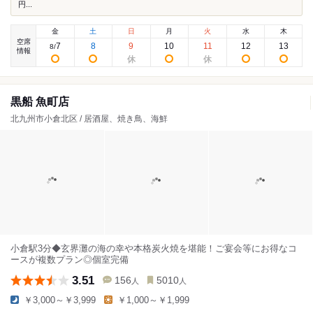
円...
金
土
日
月
火
水
木
空席
7
8
9
10
11
12
13
8
/
情報
黒船 魚町店
北九州市小倉北区 / 居酒屋、焼き鳥、海鮮
小倉駅3分◆玄界灘の海の幸や本格炭火焼を堪能！ご宴会等にお得なコ
ースが複数プラン◎個室完備
3.51
156
5010
人
人
￥3,000～￥3,999
￥1,000～￥1,999