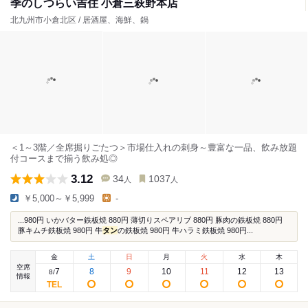
季のしつらい吉住 小倉三萩野本店
北九州市小倉北区 / 居酒屋、海鮮、鍋
＜1～3階／全席掘りごたつ＞市場仕入れの刺身～豊富な一品、飲み放題
付コースまで揃う飲み処◎
3.12
34
1037
人
人
￥5,000～￥5,999
-
...980円 いかバター鉄板焼 880円 薄切りスペアリブ 880円 豚肉の鉄板焼 880円
豚キムチ鉄板焼 980円 牛
タン
の鉄板焼 980円 牛ハラミ鉄板焼 980円...
金
土
日
月
火
水
木
空席
7
8
9
10
11
12
13
8
/
情報