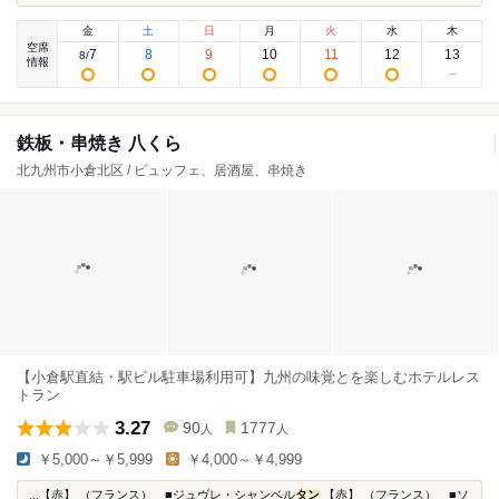
金
土
日
月
火
水
木
空席
7
8
9
10
11
12
13
8
/
情報
鉄板・串焼き 八くら
北九州市小倉北区 / ビュッフェ、居酒屋、串焼き
【小倉駅直結・駅ビル駐車場利用可】九州の味覚とを楽しむホテルレス
トラン
3.27
90
1777
人
人
￥5,000～￥5,999
￥4,000～￥4,999
...【赤】 （フランス） ■ジュヴレ・シャンベル
タン
【赤】 （フランス） ■ソ