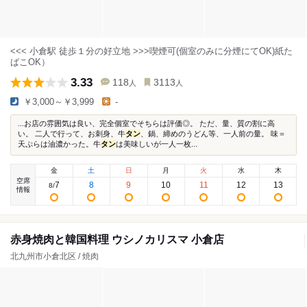
<<< 小倉駅 徒歩１分の好立地 >>>喫煙可(個室のみに分煙にてOK)紙た
ばこOK）
3.33
118
3113
人
人
￥3,000～￥3,999
-
...お店の雰囲気は良い、完全個室でそちらは評価◎。 ただ、量、質の割に高
い。 二人で行って、お刺身、牛
タン
、鍋、締めのうどん等、一人前の量。 味＝
天ぷらは油濃かった。牛
タン
は美味しいが一人一枚...
金
土
日
月
火
水
木
空席
7
8
9
10
11
12
13
8
/
情報
赤身焼肉と韓国料理 ウシノカリスマ 小倉店
北九州市小倉北区 / 焼肉