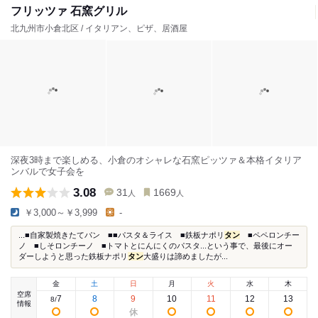
フリッツァ 石窯グリル
北九州市小倉北区 / イタリアン、ピザ、居酒屋
深夜3時まで楽しめる、小倉のオシャレな石窯ピッツァ＆本格イタリア
ンバルで女子会を
3.08
31
1669
人
人
￥3,000～￥3,999
-
...■自家製焼きたてパン ■■パスタ＆ライス ■鉄板ナポリ
タン
■ペペロンチー
ノ ■しそロンチーノ ■トマトとにんにくのパスタ...という事で、最後にオー
ダーしようと思った鉄板ナポリ
タン
大盛りは諦めましたが...
金
土
日
月
火
水
木
空席
7
8
9
10
11
12
13
8
/
情報