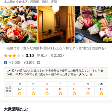
北九州市小倉北区 / 居酒屋、海鮮、寿司
〜新鮮で彩り豊かな海鮮料理を味わえる〜和モダン空間には個室席も♪
3.10
61
2103
人
人
￥3,000～￥3,999
-
...■-驚きの柔らかさと溢れる肉汁-希少部位を使用した極厚仕立ての「トロ牛
タ
ン
串」 牛
タン
の中でも特に柔らかく脂の乗った希少部位「
タン
元」を...
金
土
日
月
火
水
木
空席
7
8
9
10
11
12
13
8
/
情報
大衆酒場たぶ