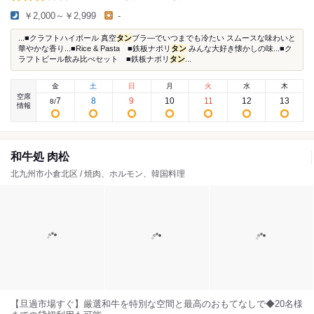
￥2,000～￥2,999
-
...■クラフトハイボール 真空
タン
ブラ―でいつまでも冷たい スムースな味わいと
華やかな香り...■Rice & Pasta ■鉄板ナポリ
タン
みんな大好き懐かしの味...■ク
ラフトビール飲み比べセット ■鉄板ナポリ
タン
...
金
土
日
月
火
水
木
空席
7
8
9
10
11
12
13
8
/
情報
和牛処 肉松
北九州市小倉北区 / 焼肉、ホルモン、韓国料理
【旦過市場すぐ】厳選和牛を特別な空間と最高のおもてなしで◆20名様