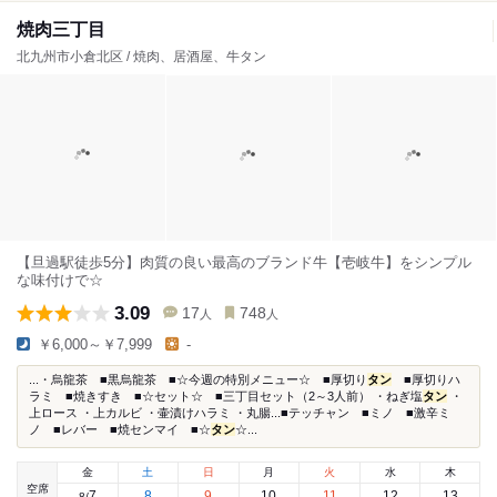
焼肉三丁目
北九州市小倉北区 / 焼肉、居酒屋、牛タン
【旦過駅徒歩5分】肉質の良い最高のブランド牛【壱岐牛】をシンプル
な味付けで☆
3.09
17
748
人
人
￥6,000～￥7,999
-
...・烏龍茶 ■黒烏龍茶 ■☆今週の特別メニュー☆ ■厚切り
タン
■厚切りハ
ラミ ■焼きすき ■☆セット☆ ■三丁目セット（2～3人前） ・ねぎ塩
タン
・
上ロース ・上カルビ ・壷漬けハラミ ・丸腸...■テッチャン ■ミノ ■激辛ミ
ノ ■レバー ■焼センマイ ■☆
タン
☆...
金
土
日
月
火
水
木
空席
7
8
9
10
11
12
13
8
/