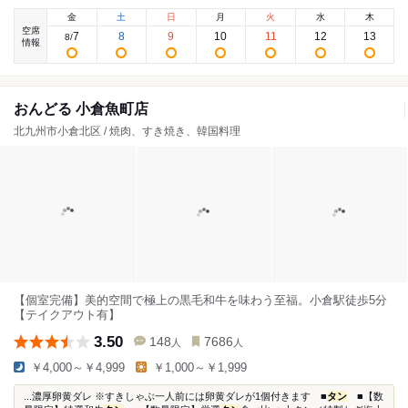
金
土
日
月
火
水
木
空席
7
8
9
10
11
12
13
8
/
情報
おんどる 小倉魚町店
北九州市小倉北区 / 焼肉、すき焼き、韓国料理
【個室完備】美的空間で極上の黒毛和牛を味わう至福。小倉駅徒歩5分
【テイクアウト有】
3.50
148
7686
人
人
￥4,000～￥4,999
￥1,000～￥1,999
...濃厚卵黄ダレ ※すきしゃぶ一人前には卵黄ダレが1個付きます ■
タン
■【数