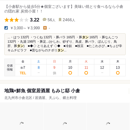
【小倉駅から徒歩5分★個室ございます】美味い焼とり食べるなら小倉
の隠れ家 炭焼小屋！！
3.22
56
2466
人
人
￥3,000～￥3,999
-
...・はつ 132円 ・つくね 132円 ・豚バラ 165円 ・豚
タン
165円 ・豚なんこつ
132円 ・丸湯 198円 ・豚足...(かしわ、砂ずり、鳥皮、豚バラ、ぼんじり、鳥
肝、豚
タン
) ■◆◇ とりあえず ◇◆ ■冷奴 ■枝豆 ■たこわさび...■ちょび辛
キムチピラフ ■昔ながらのナポリ
タン
...
金
土
日
月
火
水
木
空席
7
8
9
10
11
12
13
8
/
情報
地鶏×鮮魚 個室居酒屋 もみじ邸 小倉
北九州市小倉北区 / 居酒屋、天ぷら、郷土料理