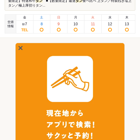
量限定】特選和牛
タン
■【数量限定】厳選
タン
食べ比べ 上タン／特製ねぎ塩上
タン／極上厚切りタン...
金
土
日
月
火
水
木
空席
7
8
9
10
11
12
13
8
/
情報