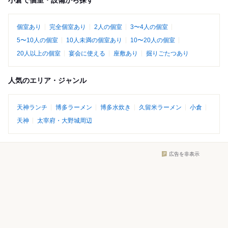
小倉で個室・設備から探す
個室あり
完全個室あり
2人の個室
3〜4人の個室
5〜10人の個室
10人未満の個室あり
10〜20人の個室
20人以上の個室
宴会に使える
座敷あり
掘りごたつあり
人気のエリア・ジャンル
天神ランチ
博多ラーメン
博多水炊き
久留米ラーメン
小倉
天神
太宰府・大野城周辺
広告を非表示