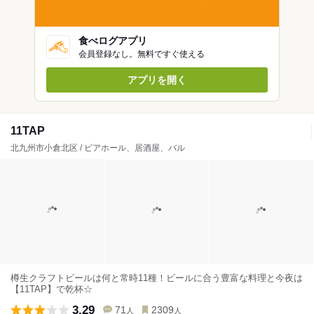
食べログアプリ
会員登録なし。無料ですぐ使える
アプリを開く
11TAP
北九州市小倉北区 / ビアホール、居酒屋、バル
樽生クラフトビールは何と常時11種！ビールに合う豊富な料理と今夜は
【11TAP】で乾杯☆
3.29
71
2309
人
人