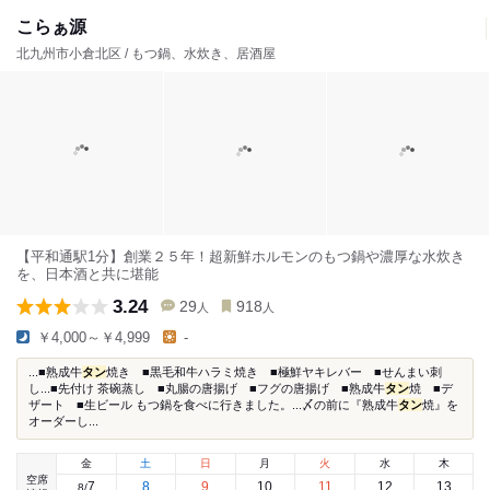
こらぁ源
北九州市小倉北区 / もつ鍋、水炊き、居酒屋
【平和通駅1分】創業２５年！超新鮮ホルモンのもつ鍋や濃厚な水炊き
を、日本酒と共に堪能
3.24
29
918
人
人
￥4,000～￥4,999
-
...■熟成牛
タン
焼き ■黒毛和牛ハラミ焼き ■極鮮ヤキレバー ■せんまい刺
し...■先付け 茶碗蒸し ■丸腸の唐揚げ ■フグの唐揚げ ■熟成牛
タン
焼 ■デ
ザート ■生ビール もつ鍋を食べに行きました。...〆の前に『熟成牛
タン
焼』を
オーダーし...
金
土
日
月
火
水
木
空席
7
8
9
10
11
12
13
8
/