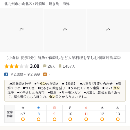
北九州市小倉北区 / 居酒屋、焼き鳥、海鮮
［小倉駅 徒歩1分］鮮魚や肉刺しなど大衆料理を楽しむ個室居酒屋◎
3.08
26
1457
人
人
￥2,000～￥2,999
-
...■黒豚焼き餃子 ■牛
タン
ねぎ焼き ■【海鮮】 ■お造り4種盛り合わせ ■海
鮮ユッケ...■つくね ■だるまの焼き盛り ■タルだくチキン南蛮 ■BIG！
タン
塩串 ■和牛さしとろ寿司 ■枝豆 ■サーモンカツ ■お通し...部位も色々あっ
て、稀少部位もちらほらの、
タン
串とかもうまいです...
金
土
日
月
火
水
木
空席
7
8
9
10
11
12
13
8
/
情報