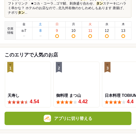
フトドリンク ■コカ・コーラ...ゴマ鯖、刺身盛り合わせ、
タン
ステーキにハラ
ミ串かな？ ホテルのお店なので...北九州名物のかしわめしもあります 唐揚げ、
ナポリ
タン
...
金
土
日
月
火
水
木
空席
7
8
9
10
11
12
13
8
/
情報
このエリアで人気のお店
1
2
3
天寿し
御料理 まつ山
日本料理 TOBIU
4.54
4.42
4.4
アプリに切り替える