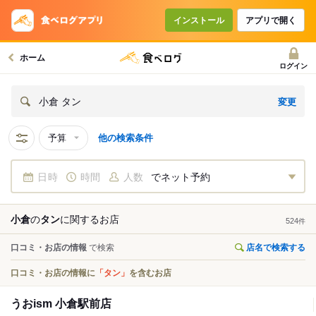
インストール
アプリで開く
ホーム
ログイン
変更
小倉 タン
予算
他の検索条件
日時
時間
人数
でネット予約
小倉
の
タン
に関する
お店
524
件
口コミ・お店の情報
で検索
店名で検索する
口コミ・お店の情報に
「タン」
を含むお店
うおism 小倉駅前店