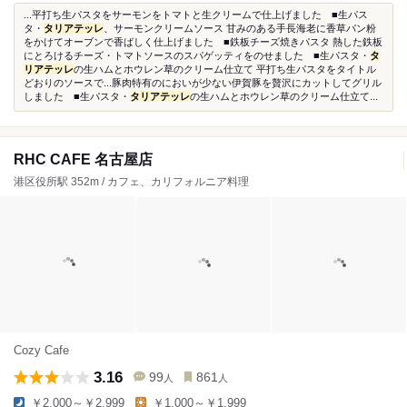
...平打ち生パスタをサーモンをトマトと生クリームで仕上げました ■生パス
タ・
タリアテッレ
、サーモンクリームソース 甘みのある手長海老に香草パン粉
をかけてオーブンで香ばしく仕上げました ■鉄板チーズ焼きパスタ 熱した鉄板
にとろけるチーズ・トマトソースのスパゲッティをのせました ■生パスタ・
タ
リアテッレ
の生ハムとホウレン草のクリーム仕立て 平打ち生パスタをタイトル
どおりのソースで...豚肉特有のにおいが少ない伊賀豚を贅沢にカットしてグリル
しました ■生パスタ・
タリアテッレ
の生ハムとホウレン草のクリーム仕立て...
RHC CAFE 名古屋店
港区役所駅 352m / カフェ、カリフォルニア料理
Cozy Cafe
3.16
99
861
人
人
￥2,000～￥2,999
￥1,000～￥1,999