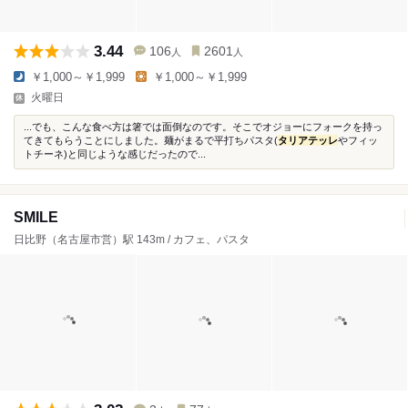
3.44
106
2601
人
人
￥1,000～￥1,999
￥1,000～￥1,999
火曜日
...でも、こんな食べ方は箸では面倒なのです。そこでオジョーにフォークを持っ
てきてもらうことにしました。麺がまるで平打ちパスタ(
タリアテッレ
やフィッ
トチーネ)と同じような感じだったので...
SMILE
日比野（名古屋市営）駅 143m / カフェ、パスタ