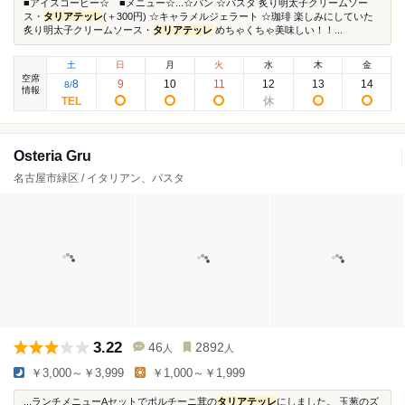
■アイスコーヒー☆ ■メニュー☆...☆パン ☆パスタ 炙り明太子クリームソー
ス・
タリアテッレ
(＋300円) ☆キャラメルジェラート ☆珈琲 楽しみにしていた
炙り明太子クリームソース・
タリアテッレ
めちゃくちゃ美味しい！！...
土
日
月
火
水
木
金
空席
8
9
10
11
12
13
14
8
/
情報
Osteria Gru
名古屋市緑区 / イタリアン、パスタ
3.22
46
2892
人
人
￥3,000～￥3,999
￥1,000～￥1,999
...ランチメニューAセットでポルチーニ茸の
タリアテッレ
にしました。 玉葱のズ