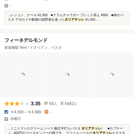
-
...レンコン、ケール ¥1,500 ■クラムチャウダー ブレッド添え ¥900 ■緑のパ
スタ アボカドや数種の緑野菜を使った
タリアテッレ
¥1,400...
フィーネデルモンド
新瑞橋駅 96m / イタリアン、パスタ
3.35
93
5462
人
人
￥4,000～￥4,999
-
木曜日
...ミニトマトのクリームソース 幅広平打ちパスタ
タリアテッレ
） ■カプチー
ノ...000円のコースオンリーの様です。 クリームソースの
タリアテッレ
もそそる