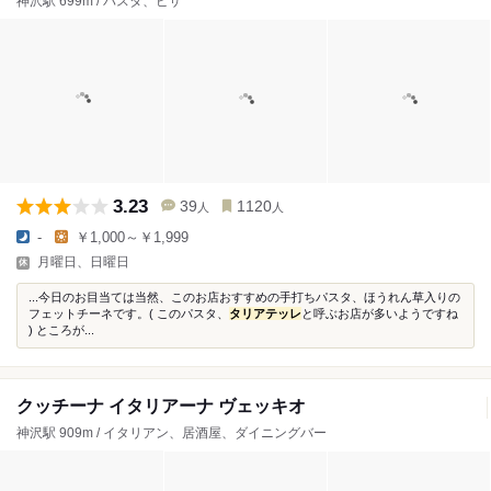
神沢駅 699m / パスタ、ピザ
3.23
39
1120
人
人
-
￥1,000～￥1,999
月曜日、日曜日
...今日のお目当ては当然、このお店おすすめの手打ちパスタ、ほうれん草入りの
フェットチーネです。( このパスタ、
タリアテッレ
と呼ぶお店が多いようですね
) ところが...
クッチーナ イタリアーナ ヴェッキオ
神沢駅 909m / イタリアン、居酒屋、ダイニングバー