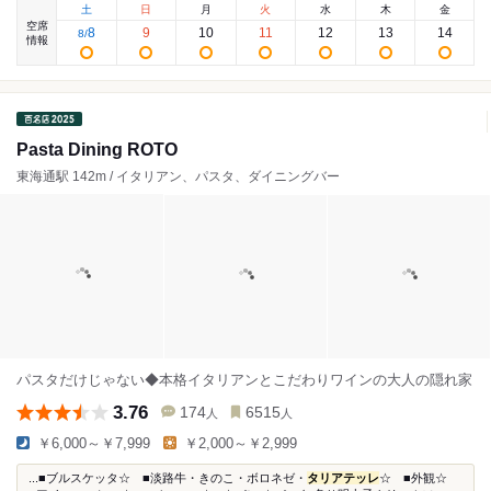
土
日
月
火
水
木
金
空席
8
9
10
11
12
13
14
8
/
情報
Pasta Dining ROTO
東海通駅 142m / イタリアン、パスタ、ダイニングバー
パスタだけじゃない◆本格イタリアンとこだわりワインの大人の隠れ家
3.76
174
6515
人
人
￥6,000～￥7,999
￥2,000～￥2,999
...■ブルスケッタ☆ ■淡路牛・きのこ・ボロネゼ・
タリアテッレ
☆ ■外観☆