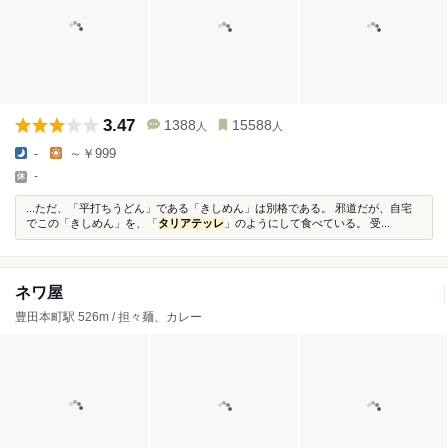
3.47
1388
15588
人
人
-
～￥999
-
...ただ、「平打ちうどん」である「きしめん」は別格である。 邪道だが、自宅
でこの「きしめん」を、「
タリアテッレ
」のようにして食べている。 受...
ネワ屋
豊田本町駅 526m / 担々麺、カレー