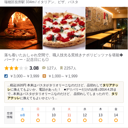
瑞穂区役所駅 334m / イタリアン、ピザ、パスタ
落ち着いたおしゃれ空間で、職人技光る窯焼きナポリピッツァを堪能◆
パーティー・記念日にも◎
3.08
127
2257
人
人
￥3,000～￥3,999
￥1,000～￥1,999
...税込1620円 本来はパスタがタリオリーニなのだけど、品切れして
タリアテッ
レ
に換えてもよいか、電話があった！ ■デリバリーだけのお得♫2014.4.25ま
で...本来はパスタがタリオリーニなのだけど、 品切れしてしまったので、
タリ
アテッレ
に換えてもよいかという...
土
日
月
火
水
木
金
空席
8
9
10
11
12
13
14
8
/
情報