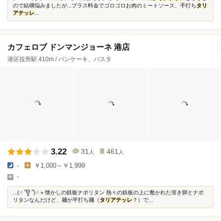
ので結構悩みましたが...プラス料金でゴロゴロお肉のミートソース、手打ち
タリ
アテッレ
...
カフェロブ ドンマンジョーネ 港店
港区役所駅 410m / パンケーキ、パスタ
3.22
31
461
人
人
-
￥1,000～￥1,999
-
...(☝︎ ՞ਊ ՞)☝︎ ⭐︎ 懐かしの鉄板ナポリタン 熱々の鉄板の上に敷かれた溶き卵とナポ
リタンなんだけど、麺が平打ち麺（
タリアテッレ
？）で...