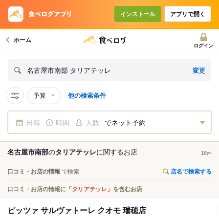
インストール
アプリで開く
ホーム
ログイン
変更
名古屋市南部 タリアテッレ
予算
他の検索条件
日時
時間
人数
でネット予約
名古屋市南部
の
タリアテッレ
に関する
お店
16
件
口コミ・お店の情報
で検索
店名で検索する
口コミ・お店の情報に
「タリアテッレ」
を含むお店
ピッツァ サルヴァトーレ クオモ 瑞穂店