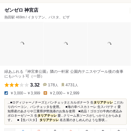
ゼンゼロ 神宮店
熱田駅 469m / イタリアン、パスタ、ピザ
緑あふれる『神宮東公園』隣の一軒家 公園内テニスやプール後の食事
にも♪ペット可（一部）
3.32
178
4731
人
人
￥3,000～￥3,999
￥2,000～￥2,999
...■ロディジャーノチーズとパンチェッタとカルボナーラ 生
タリアテッレ
こだわ
りのベーコン、パンチェッタを使用。 ■海の幸ペスカトーレ 生スパゲティ 愛
知県産のあさりや三重県伊勢漁港のお魚を使用 ■絶品！ゴロゴロ牛肉の煮込み
ボロネーゼソース 生
タリアテッレ
愛...クリーム系ソースがしっかりとからみま
す。 ■【生パスタ】
タリアテッレ
名古屋のきしめんのような形状...