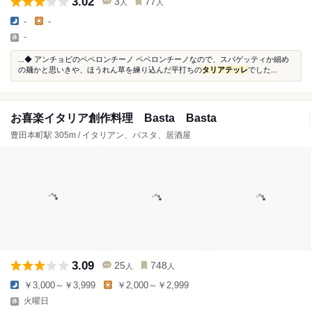
3.02
3
77
人
人
-
-
-
...◆ アンチョビのペペロンチーノ ペペロンチーノなので、スパゲッティか細め
の麺かと思いきや、ほうれん草を練り込んだ平打ちの
タリアテッレ
でした...
お喜楽イタリア創作料理 Basta Basta
豊田本町駅 305m / イタリアン、パスタ、居酒屋
3.09
25
748
人
人
￥3,000～￥3,999
￥2,000～￥2,999
火曜日