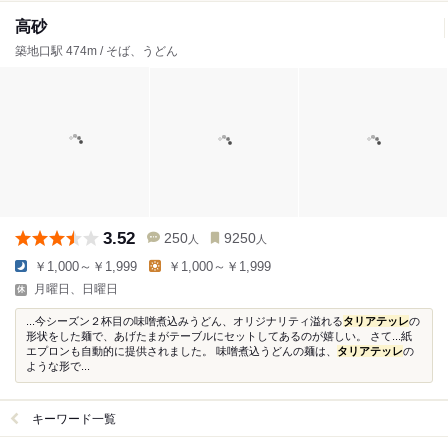
高砂
築地口駅 474m / そば、うどん
3.52
250
9250
人
人
￥1,000～￥1,999
￥1,000～￥1,999
月曜日、日曜日
...今シーズン２杯目の味噌煮込みうどん、オリジナリティ溢れる
タリアテッレ
の
形状をした麺で、あげたまがテーブルにセットしてあるのが嬉しい。 さて...紙
エプロンも自動的に提供されました。 味噌煮込うどんの麺は、
タリアテッレ
の
ような形で...
キーワード一覧