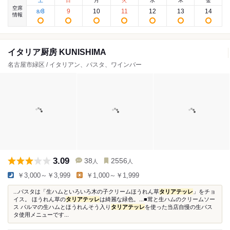
土
日
月
火
水
木
金
空席
8
9
10
11
12
13
14
8
/
情報
イタリア厨房 KUNISHIMA
名古屋市緑区 / イタリアン、パスタ、ワインバー
3.09
38
2556
人
人
￥3,000～￥3,999
￥1,000～￥1,999
...パスタは「生ハムといろいろ木の子クリームほうれん草
タリアテッレ
」をチョ
イス。 ほうれん草の
タリアテッレ
は綺麗な緑色。...■茸と生ハムのクリームソー
ス パルマの生ハムとほうれんそう入り
タリアテッレ
を使った当店自慢の生パス
タ使用メニューです...