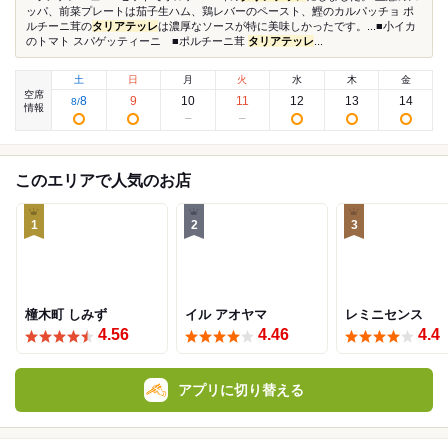
ッパ、前菜プレートは茄子生ハム、鶏レバーのペースト、鰹のカルパッチョ ポ
ルチーニ茸の
タリアテッレ
は濃厚なソースが特に美味しかったです。...■小イカ
のトマト スパゲッティーニ ■ポルチーニ茸
タリアテッレ
...
土
日
月
火
水
木
金
空席
8
9
10
11
12
13
14
8
/
情報
このエリアで人気のお店
1
2
3
橦木町 しみず
イル アオヤマ
レミニセンス
4.56
4.46
4.4
アプリに切り替える