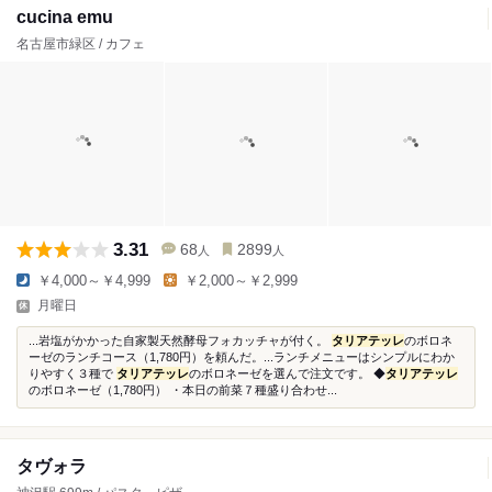
cucina emu
名古屋市緑区 / カフェ
3.31
68
2899
人
人
￥4,000～￥4,999
￥2,000～￥2,999
月曜日
...岩塩がかかった自家製天然酵母フォカッチャが付く。
タリアテッレ
のボロネ
ーゼのランチコース（1,780円）を頼んだ。...ランチメニューはシンプルにわか
りやすく３種で
タリアテッレ
のボロネーゼを選んで注文です。 ◆
タリアテッレ
のボロネーゼ（1,780円） ・本日の前菜７種盛り合わせ...
タヴォラ