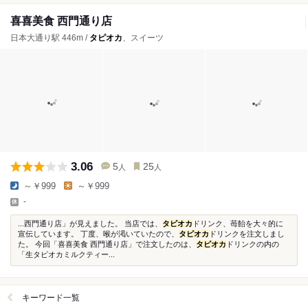
喜喜美食 西門通り店
日本大通り駅 446m /
タピオカ
、スイーツ
3.06
5
25
人
人
～￥999
～￥999
-
...西門通り店」が見えました。 当店では、
タピオカ
ドリンク、苺飴を大々的に
宣伝しています。 丁度、喉が渇いていたので、
タピオカ
ドリンクを注文しまし
た。 今回「喜喜美食 西門通り店」で注文したのは、
タピオカ
ドリンクの内の
「生タピオカミルクティー...
キーワード一覧