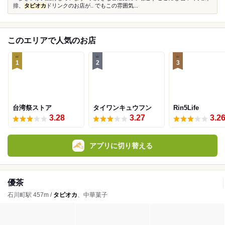
排、
タピオカ
ドリンクのお店が.. でもこの雰囲気...
このエリアで人気のお店
1
2
3
台湾祭ストア
タイワンキュウフン
Rin5Life
3.28
3.27
3.2
アプリに切り替える
優茶
石川町駅 457m /
タピオカ
、中華菓子