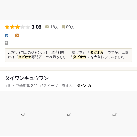
3.08
18
89
人
人
-
-
-
...(笑い) 当店のジャンルは「台湾料理」 「揚げ物」 「
タピオカ
」ですが、 店頭
には「
タピオカ
専門店 」の表示もあり、「
タピオカ
」を大宣伝していました...
タイワンキュウフン
元町・中華街駅 244m / スイーツ、肉まん、
タピオカ