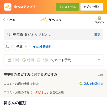
インストール
アプリで開く
ホーム
ログイン
変更
中華街 タピオカ タピオカ
予算
他の検索条件
日時
時間
人数
でネット予約
中華街
の
タピオカ
に関する
タピオカ
13
件
口コミ・お店の情報
で検索
店名で検索する
口コミ・お店の情報に
「タピオカ」
を含むお店
韓さんの煎餅