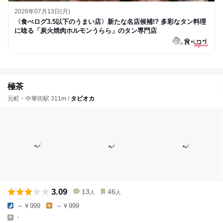
2026年07月13日(月)
〈食べログ3.5以下のうまい店〉新たな名店候補!? 多彩なタン料理
に唸る「炭火焼肉ホルモンうらら」のタン専門店
極茶
元町・中華街駅 311m /
タピオカ
3.09
13
46
人
人
～￥999
～￥999
-