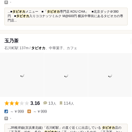
-
...■
タピオカ
メニュー ■「
タピオカ
専門店 KOU CHA」 ■北京ダック＠380
円 ■
タピオカ
入りココナッツミルク M@600円 横浜中華街にあるタピオカの専
門店...
玉乃茶
石川町駅 137m /
タピオカ
、中華菓子、カフェ
3.16
13
114
人
人
～￥999
～￥999
-
...JR根岸線(京浜東北線)「石川町駅」の直ぐ近くに出店している
タピオカ
店の