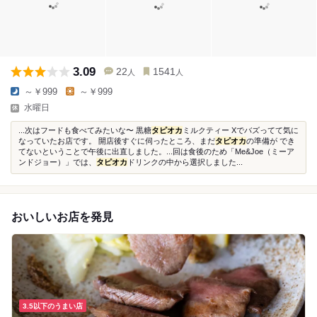
3.09
22
1541
人
人
～￥999
～￥999
水曜日
...次はフードも食べてみたいな〜 黒糖
タピオカ
ミルクティー Xでバズってて気に
なっていたお店です。 開店後すぐに伺ったところ、まだ
タピオカ
の準備が でき
てないということで午後に出直しました。...回は食後のため「Me&Joe（ミーア
ンドジョー）」では、
タピオカ
ドリンクの中から選択しました...
おいしいお店を発見
3.5以下のうまい店