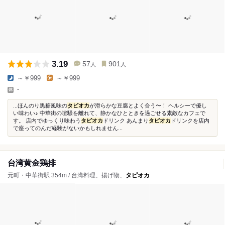
3.19
57
901
人
人
～￥999
～￥999
-
...ほんのり黒糖風味の
タピオカ
が滑らかな豆腐とよく合う〜！ ヘルシーで優し
い味わい♪ 中華街の喧騒を離れて、静かなひとときを過ごせる素敵なカフェで
す。 店内でゆっくり味わう
タピオカ
ドリンク あんまり
タピオカ
ドリンクを店内
で座ってのんだ経験がないかもしれません...
台湾黄金鶏排
元町・中華街駅 354m / 台湾料理、揚げ物、
タピオカ