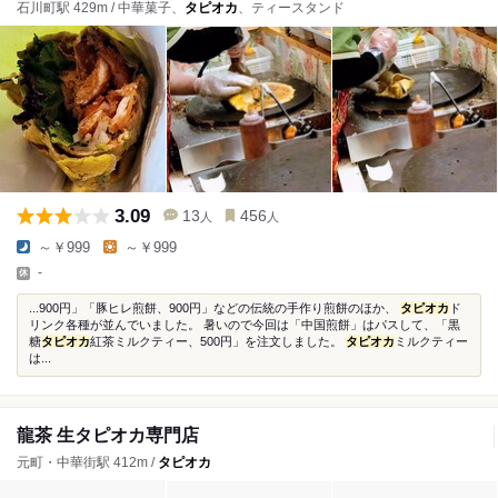
石川町駅 429m / 中華菓子、
タピオカ
、ティースタンド
3.09
13
456
人
人
～￥999
～￥999
-
...900円」「豚ヒレ煎餅、900円」などの伝統の手作り煎餅のほか、
タピオカ
ド
リンク各種が並んでいました。 暑いので今回は「中国煎餅」はパスして、「黒
糖
タピオカ
紅茶ミルクティー、500円」を注文しました。
タピオカ
ミルクティー
は...
龍茶 生タピオカ専門店
元町・中華街駅 412m /
タピオカ