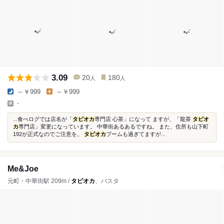
3.09
20
180
人
人
～￥999
～￥999
-
...食べログでは店名が「
タピオカ
専門店 心茶」になって ますが、「龍茶
タピオ
カ
専門店」変更になっています。 中華街あるあるですね。 また、住所も山下町
192が正式なのでご注意を。
タピオカ
ブームも過ぎてますが...
Me&Joe
元町・中華街駅 209m /
タピオカ
、パスタ