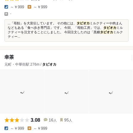
～￥999
～￥999
-
...「苺飴」を大宣伝しています。 その他には、
タピオカ
ミルクティーや肉まん
などもある「食べ歩き専門店」です。 今回、「苺飴工房」では、
タピオカ
ミル
クティーを注文することにしました。 今回注文したのは「黒糖
タピオカ
ミルク
ティー...
幸茶
元町・中華街駅 276m /
タピオカ
3.08
16
95
人
人
～￥999
～￥999