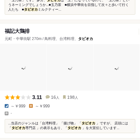
「玉乃茶」です。 多分、
タピオカ
は「玉」になっているので、「玉乃茶」とい
うネーミングでしょうか...■玉乃茶 ■横浜中華街を目指して次々と歩いて行く
人たち ■
タピオカ
ミルクティー...
福記大鶏排
元町・中華街駅 270m / 鳥料理、台湾料理、
タピオカ
3.11
16
198
人
人
～￥999
～￥999
-
...当店のジャンルは「台湾料理」 「揚げ物」 「
タピオカ
」ですが、 店頭には
「
タピオカ
専門店 」の表示もあり、「
タピオカ
」を大宣伝しています...