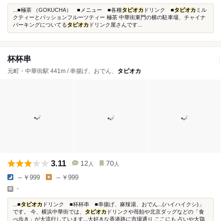
...■極茶 （GOKUCHA） ■メニュー ■各種
タピオカ
ドリンク ■
タピオカ
ミル
クティーとパッションフルーツティー 極茶 中華街東門の横の駐車場、チャイナ
パーキングについてる
タピオカ
ドリンク屋さんです...
杯杯串
元町・中華街駅 441m / 串揚げ、おでん、
タピオカ
3.11
12
70
人
人
～￥999
～￥999
-
...■
タピオカ
ドリンク ■杯杯串 ■串揚げ、麻辣湯、おでん...(ハイハイクシ)」
です。 今、横浜中華街では、
タピオカ
ドリンクや苺飴や北京ダッグなどの「食
べ歩き」が大流行しています...大好きな香港路に市場通り ここにも 占いや大鶏