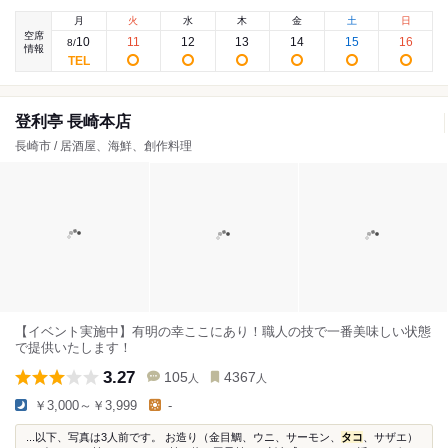
月
火
水
木
金
土
日
空席
10
11
12
13
14
15
16
8
/
情報
登利亭 長崎本店
長崎市 / 居酒屋、海鮮、創作料理
【イベント実施中】有明の幸ここにあり！職人の技で一番美味しい状態
で提供いたします！
3.27
105
4367
人
人
￥3,000～￥3,999
-
...以下、写真は3人前です。 お造り（金目鯛、ウニ、サーモン、
タコ
、サザエ）