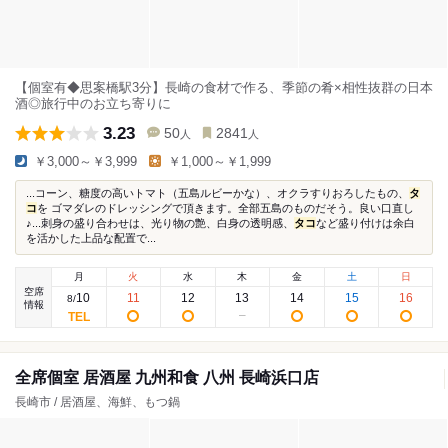
【個室有◆思案橋駅3分】長崎の食材で作る、季節の肴×相性抜群の日本
酒◎旅行中のお立ち寄りに
3.23
50
2841
人
人
￥3,000～￥3,999
￥1,000～￥1,999
...コーン、糖度の高いトマト（五島ルビーかな）、オクラすりおろしたもの、
タ
コ
を ゴマダレのドレッシングで頂きます。全部五島のものだそう。良い口直し
♪...刺身の盛り合わせは、光り物の艶、白身の透明感、
タコ
など盛り付けは余白
を活かした上品な配置で...
月
火
水
木
金
土
日
空席
10
11
12
13
14
15
16
8
/
情報
全席個室 居酒屋 九州和食 八州 長崎浜口店
長崎市 / 居酒屋、海鮮、もつ鍋