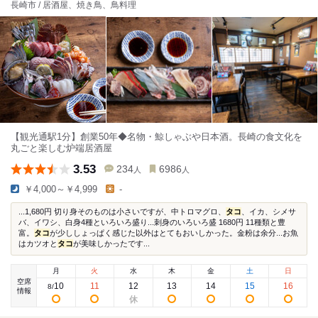
長崎市 / 居酒屋、焼き鳥、鳥料理
【観光通駅1分】創業50年◆名物・鯨しゃぶや日本酒。長崎の食文化を
丸ごと楽しむ炉端居酒屋
3.53
234
6986
人
人
￥4,000～￥4,999
-
...1,680円 切り身そのものは小さいですが、中トロマグロ、
タコ
、イカ、シメサ
バ、イワシ、白身4種といろいろ盛り...刺身のいろいろ盛 1680円 11種類と豊
富。
タコ
が少ししょっぱく感じた以外はとてもおいしかった。金粉は余分...お魚
はカツオと
タコ
が美味しかったです...
月
火
水
木
金
土
日
空席
10
11
12
13
14
15
16
8
/
情報