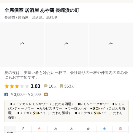
全席個室 居酒屋 あや鶏 長崎浜の町
長崎市 / 居酒屋、焼き鳥、鳥料理
夏の夜は、美味い肴と冷たい一杯で。会社帰りの一杯や仲間内の飲み会
にもおすすめです。
3.03
10
363
人
人
￥3,000～￥3,999
-
...■＜ドデカ＞レモンサワー（こだわり酒場） ■レモンコークサワー ■レモン
ジンジャーサワー ■カルピスサワー ■ウーロンハイ ■
タコ
ハイ（こだわり酒
場） ■＜メガ＞
タコ
ハイ（こだわり酒場） ■＜ドデカ＞
タコ
ハイ（こだわり
酒場）...
月
火
水
木
金
土
日