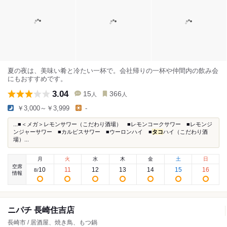
夏の夜は、美味い肴と冷たい一杯で。会社帰りの一杯や仲間内の飲み会
にもおすすめです。
3.04
15
366
人
人
￥3,000～￥3,999
-
...■＜メガ＞レモンサワー（こだわり酒場） ■レモンコークサワー ■レモンジ
ンジャーサワー ■カルピスサワー ■ウーロンハイ ■
タコ
ハイ（こだわり酒
場）...
月
火
水
木
金
土
日
空席
10
11
12
13
14
15
16
8
/
情報
ニパチ 長崎住吉店
長崎市 / 居酒屋、焼き鳥、もつ鍋