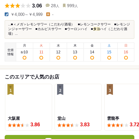
3.06
28
999
人
人
￥4,000～￥4,999
-
...■＜メガ＞レモンサワー（こだわり酒場） ■レモンコークサワー ■レモンジ
ンジャーサワー ■カルピスサワー ■ウーロンハイ ■
タコ
ハイ（こだわり酒
場）...
月
火
水
木
金
土
日
空席
10
11
12
13
14
15
16
8
/
情報
このエリアで人気のお店
1
2
3
大阪屋
堂山
雲龍亭
3.86
3.83
3.7