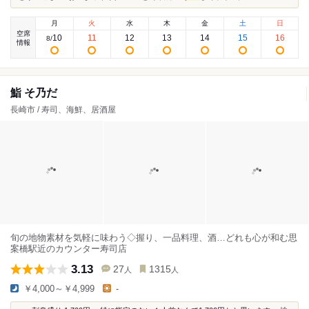
月
火
水
木
金
土
日
空席
10
11
12
13
14
15
16
8
/
情報
鮨 そ乃だ
長崎市 / 寿司、海鮮、居酒屋
旬の地物素材を気軽に味わう◇握り、一品料理、酒…どれも心が和む思
案橋駅近のカウンター寿司店
3.13
27
1315
人
人
￥4,000～￥4,999
-