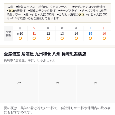
...2個 ■特製エビマヨ ～秘密のこくあまソース～ ■ヤゲンナンコツの唐揚げ
■
タコ
の唐揚げ ■鶏皮のサクサク揚げ ■チーズフライ ■チーズフライ...※芋
焼酎サワー ■酎ハイ じゃんぼ 658円 ■こだわり酒場の
タコ
ハイ じゃんぼ 658
円 +110円で濃いめもご用意しております...
月
火
水
木
金
土
日
空席
10
11
12
13
14
15
16
8
/
情報
全席個室 居酒屋 九州和食 八州 長崎思案橋店
長崎市 / 居酒屋、海鮮、しゃぶしゃぶ
夏の夜は、美味い肴と冷たい一杯で。会社帰りの一杯や仲間内の飲み会
にもおすすめです。