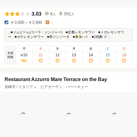
3.03
8
392
人
人
￥3,000～￥3,999
-
...■ジムビーム(コーラ・ジンジャー) ■定番レモンサワー ■メガレモンサワ
ー ■ガチレモンサワー ■翠ジンソーダ ■
タコ
ハイ ■□焼酎 グ...
月
火
水
木
金
土
日
空席
10
11
12
13
14
15
16
8
/
情報
Restaurant Azzurro Mare Terrace on the Bay
長崎市 / イタリアン、ビアガーデン、バーベキュー