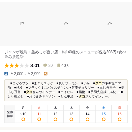
ジャンボ焼鳥・釜めしが旨い店！約140種のメニューが税込308円♪食べ
飲み放題◎
3.01
3
40
人
人
￥2,000～￥2,999
-
...■まぐろブツ ■まぐろユッケ ■炙りサーモン ■いか ■
タコ
のネギ塩ゴマ
油 ■鉄板 ■ブラック！スパイスチキン...■旨辛チョリソー ■出し巻玉子 ■揚
出し豆富 ■
タコ
さんウインナー ■エイヒレ ■揚物 ■手羽先唐揚（3本）...■
とり釜めし ■おつまみネギタン ■とん平焼 ■
タコ
さんウインナー...
月
火
水
木
金
土
日
空席
10
11
12
13
14
15
16
8
/
情報