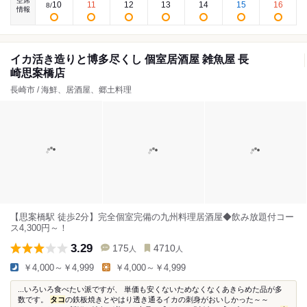
空席
10
11
12
13
14
15
16
8
/
情報
イカ活き造りと博多尽くし 個室居酒屋 雑魚屋 長
崎思案橋店
長崎市 / 海鮮、居酒屋、郷土料理
【思案橋駅 徒歩2分】完全個室完備の九州料理居酒屋◆飲み放題付コー
ス4,300円～！
3.29
175
4710
人
人
￥4,000～￥4,999
￥4,000～￥4,999
...いろいろ食べたい派ですが、 単価も安くないためなくなくあきらめた品が多
数です。
タコ
の鉄板焼きとやはり透き通るイカの刺身がおいしかった～～