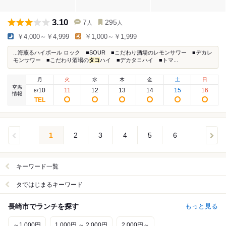
3.10
7
295
人
人
￥4,000～￥4,999
￥1,000～￥1,999
...海薫るハイボール ロック ■SOUR ■こだわり酒場のレモンサワー ■デカレ
モンサワー ■こだわり酒場の
タコ
ハイ ■デカタコハイ ■トマ...
月
火
水
木
金
土
日
空席
10
11
12
13
14
15
16
8
/
情報
1
2
3
4
5
6
キーワード一覧
タではじまるキーワード
長崎市でランチを探す
もっと見る
～1,000円
1,000円 ～ 2,000円
2,000円～