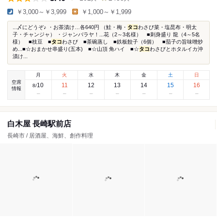
￥3,000～￥3,999
￥1,000～￥1,999
...〆にどうぞ♪ ・お茶漬け…各640円 （鮭・梅・
タコ
わさび菜・塩昆布・明太
子・チャンジャ） ・ジャンバラヤ！...花（2～3名様） ■刺身盛り 龍（4～5名
様） ■枝豆 ■
タコ
わさび ■茶碗蒸し ■鉄板餃子（6個） ■茄子の旨味噌炒
め...■☆おまかせ串盛り(五本) ■☆山頂 角ハイ ■☆
タコ
わさびとホタルイカ沖
漬け...
月
火
水
木
金
土
日
空席
10
11
12
13
14
15
16
8
/
情報
白木屋 長崎駅前店
長崎市 / 居酒屋、海鮮、創作料理