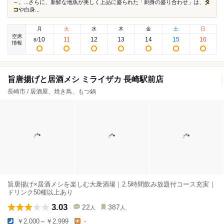
～。...さらに、新鮮な地魚が美しく上品に盛られた「刺身の盛り合わせ」は、
タ
コ
や白身...
月
火
水
木
金
土
日
空席
10
11
12
13
14
15
16
8
/
情報
旨唐揚げと居酒メシ ミライザカ 長崎駅前店
長崎市 / 居酒屋、焼き鳥、もつ鍋
旨唐揚げ×居酒メシを楽しむ大衆酒場｜2.5時間飲み放題付コース充実｜
ドリンク50種以上あり
3.03
22
387
人
人
￥2,000～￥2,999
-