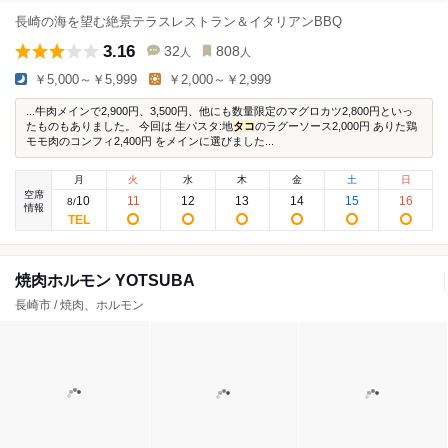
長崎の海を望む絶景テラスレストラン＆イタリアンBBQ
3.16
32
808
人
人
￥5,000～￥5,999
￥2,000～￥2,999
...牛肉メインで2,900円、3,500円、他にも数量限定のマグロカツ2,800円といっ
たものもありました。 今回は 生パスタ:地
タコ
のラグーソース2,000円 ありた鶏
モモ肉のコンフィ2,400円 をメインに選びました...
月
火
水
木
金
土
日
空席
10
11
12
13
14
15
16
8
/
情報
焼肉ホルモン YOTSUBA
長崎市 / 焼肉、ホルモン