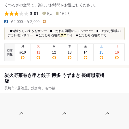
くつろぎの空間で、楽しいお時間をお過ごしください。
3.01
5
164
人
人
￥2,000～￥2,999
-
...■昔懐かしいすももサワー ■こだわり酒場のレモンサワー ■こだわり酒場の
デカレモンサワー ■こだわり酒場の
タコ
ハイ ■こだわり酒場のデカ...
月
火
水
木
金
土
日
空席
10
11
12
13
14
15
16
8
/
情報
炭火野菜巻き串と餃子 博多 うずまき 長崎思案橋
店
長崎市 / 居酒屋、焼き鳥、もつ鍋