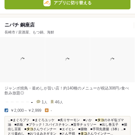
アプリに切り替える
ニパチ 銅座店
長崎市 / 居酒屋、もつ鍋、海鮮
ジャンボ焼鳥・釜めしが旨い店！約140種のメニューが税込308円♪食べ
飲み放題◎
-
1
46
人
人
￥2,000～￥2,999
-
...■まぐろブツ ■まぐろユッケ ■炙りサーモン ■いか ■
タコ
のネギ塩ゴマ
油 ■鉄板 ■ブラック！スパイスチキン...■旨辛チョリソー ■出し巻玉子 ■揚
出し豆富 ■
タコ
さんウインナー ■エイヒレ ■揚物 ■手羽先唐揚（3本）...■
とり釜めし ■おつまみネギタン ■とん平焼 ■
タコ
さんウインナー...