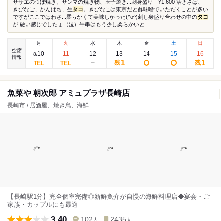
サザエのつぼ焼き、サンマの焼き物、玉子焼き...刺身盛り」¥1,600 活きさば、
きびなご、かんぱち、生
タコ
。きびなこは東京だと酢味噌でいただくことが多い
ですがここではわさ...柔らかくて美味しかった(^o^)刺し身盛り合わせの中の
タコ
が 硬い感じでしたょ（泣）牛串はもう少し柔らかいと...
月
火
水
木
金
土
日
空席
10
11
12
13
14
15
16
8
/
情報
1
1
残
残
魚菜や 朝次郎 アミュプラザ長崎店
長崎市 / 居酒屋、焼き鳥、海鮮
【長崎駅1分】完全個室完備◎新鮮魚介が自慢の海鮮料理店◆宴会・ご
家族・カップルにも最適
3.40
102
2435
人
人