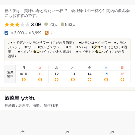
夏の夜は、美味い肴と冷たい一杯で。会社帰りの一杯や仲間内の飲み会
にもおすすめです。
3.09
23
863
人
人
￥3,000～￥3,999
-
...■＜ドデカ＞レモンサワー（こだわり酒場） ■レモンコークサワー ■レモン
ジンジャーサワー ■カルピスサワー ■ウーロンハイ ■
タコ
ハイ（こだわり酒
場） ■＜メガ＞
タコ
ハイ（こだわり酒場） ■＜ドデカ＞
タコ
ハイ（こだわり
酒場）...
月
火
水
木
金
土
日
空席
10
11
12
13
14
15
16
8
/
情報
酒菜屋 ながれ
長崎市 / 居酒屋、海鮮、創作料理