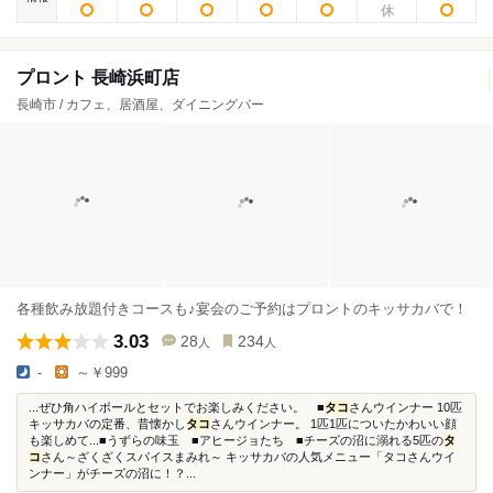
プロント 長崎浜町店
長崎市 / カフェ、居酒屋、ダイニングバー
各種飲み放題付きコースも♪宴会のご予約はプロントのキッサカバで！
3.03
28
234
人
人
-
～￥999
...ぜひ角ハイボールとセットでお楽しみください。 ■
タコ
さんウインナー 10匹
キッサカバの定番、昔懐かし
タコ
さんウインナー。 1匹1匹についたかわいい顔
も楽しめて...■うずらの味玉 ■アヒージョたち ■チーズの沼に溺れる5匹の
タ
コ
さん～ざくざくスパイスまみれ～ キッサカバの人気メニュー「タコさんウイ
ンナー」がチーズの沼に！？...