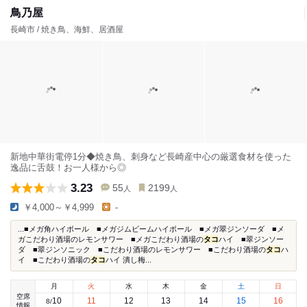
鳥乃屋
長崎市 / 焼き鳥、海鮮、居酒屋
新地中華街電停1分◆焼き鳥、刺身など長崎産中心の厳選食材を使った
逸品に舌鼓！お一人様から◎
3.23
55
2199
人
人
￥4,000～￥4,999
-
...■メガ角ハイボール ■メガジムビームハイボール ■メガ翠ジンソーダ ■メ
ガこだわり酒場のレモンサワー ■メガこだわり酒場の
タコ
ハイ ■翠ジンソー
ダ ■翠ジンソニック ■こだわり酒場のレモンサワー ■こだわり酒場の
タコ
ハ
イ ■こだわり酒場の
タコ
ハイ 潰し梅...
月
火
水
木
金
土
日
空席
10
11
12
13
14
15
16
8
/
情報