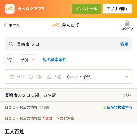
インストール
アプリで開く
ホーム
ログイン
変更
長崎市 タコ
予算
他の検索条件
日時
時間
人数
でネット予約
長崎市
の
タコ
に関する
お店
237
件
口コミ・お店の情報
で検索
店名で検索する
口コミ・お店の情報に
「タコ」
を含むお店
五人百姓