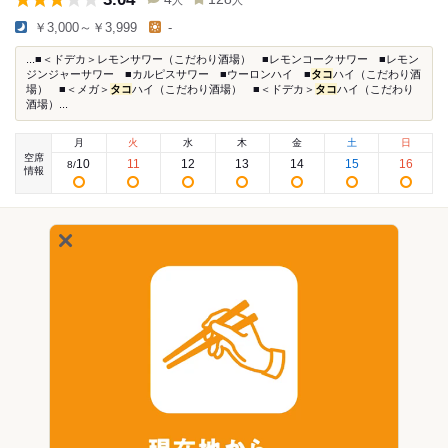
人
人
￥3,000～￥3,999
-
...■＜ドデカ＞レモンサワー（こだわり酒場） ■レモンコークサワー ■レモン
ジンジャーサワー ■カルピスサワー ■ウーロンハイ ■
タコ
ハイ（こだわり酒
場） ■＜メガ＞
タコ
ハイ（こだわり酒場） ■＜ドデカ＞
タコ
ハイ（こだわり
酒場）...
月
火
水
木
金
土
日
空席
10
11
12
13
14
15
16
8
/
情報