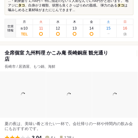
...・刺身盛り 1,700円～ 特に指定のない１人前なんで1,700円かと思います。 地
アジに
タコ
、白身が２種類、状態も良くさっぱりめの脂感。 弾力のある
タコ
は
噛みしめると素材味がまたにじんできます...
月
火
水
木
金
土
日
空席
10
11
12
13
14
15
16
8
/
情報
全席個室 九州料理 かこみ庵 長崎銅座 観光通り
店
長崎市 / 居酒屋、もつ鍋、海鮮
夏の夜は、美味い肴と冷たい一杯で。会社帰りの一杯や仲間内の飲み会
にもおすすめです。
3.04
4
128