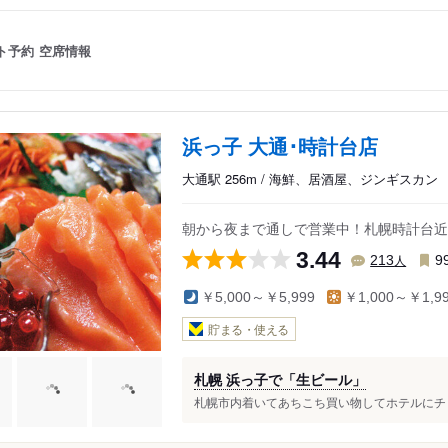
ト予約
空席情報
浜っ子 大通･時計台店
大通駅 256m / 海鮮、居酒屋、ジンギスカン
朝から夜まで通しで営業中！札幌時計台近
3.44
人
213
9
￥5,000～￥5,999
￥1,000～￥1,9
貯まる・使える
札幌 浜っ子で「生ビール」
札幌市内着いてあちこち買い物してホテルにチェッ