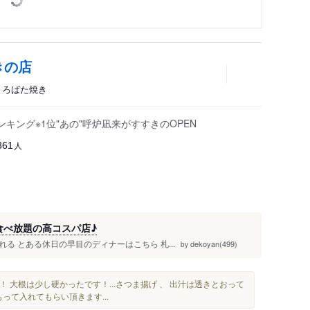
きの店
ん、ろばた焼き
ランキング※1位"あの"呼炉凪来がすすきのOPEN
人
361
食べ放題の高コスパ店♪
 とある休日の早目のディナーはこちら 札...
dekoyan(499)
by
！ 大根は少し硬かったです！...さつま揚げ 、 出汁は透きとおって
って入れてもらい頂きます...