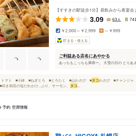
駅
【すすきの駅徒歩1分】昼飲みから夜宴会
3.09
人
63
74
￥2,000～￥2,999
～￥999
貯まる・使える
ご利益ある店名にあやかる
あっちもこっちも満席ー。 大雪の日の とりあえ
■ガリトマト ■小鉢 ■ねぎとろ ■とろたく ■山わさび ■
タコ
わさび ■チャンジャ 
■叩き胡瓜の塩だれかけ...ぶり、サーモン、
タコ
...
ト予約
空席情報
鶏バル HIGOYA 札幌店