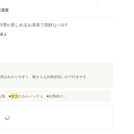
居酒屋
理が楽しめるお洒落で気軽なバル‼︎
人
56
所はわかりやすく、駅からも比較的近いので行きやす...
れ鶏 ■
タコ
のカルパッチョ ■合鴨肉の...