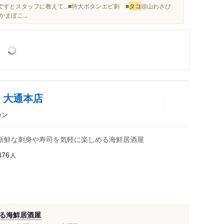
すとスタッフに教えて...■特大ボタンエビ刺 ■
タコ
頭山わさび
かまぼこ...
 大通本店
カン
新鮮な刺身や寿司を気軽に楽しめる海鮮居酒屋
人
476
る海鮮居酒屋