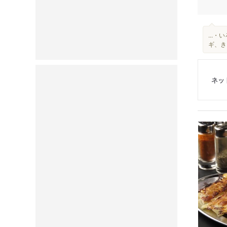
...・
ギ、き
ネッ