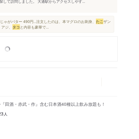
して訪問しました。 大通駅からアクセスしやす...
・じゃがバター 490円...注文したのは、本マグロのお刺身、
たこ
ザン
、アジ、
タコ
と内容も豪華で...
◆『田酒・赤武・作』含む日本酒40種以上飲み放題も！
人
23