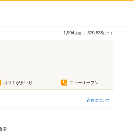
｜
1,994
370,538
店舗
口コミ
口コミが多い順
ニューオープン
点数について
食堂