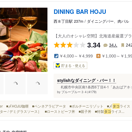
DINING BAR HOJU
西８丁目駅 237m / ダイニングバー、肉バル
【大人のオシャレ空間】北海道産厳選ブラ
3.34
人
34
24
￥4,000～￥4,999
￥1,000～￥1,9
貯まる・使える
stylishなダイニング・バー！！
札幌市中央区南1条西6丁目4‐1「あおばアネック
ブルーブルー３４(4179)
by
■Other ■〆HOJU咖喱 ■ペンネアラビアータ ■ポルチーニリゾット ■〆
タコ
ライス 
ター / デミグラスソース］ ■ローストビーフ丼 ■親子丼 ■特製
タコ
ライス...