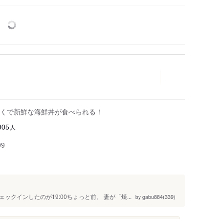
くで新鮮な海鮮丼が食べられる！
人
905
99
クインしたのが19:00ちょっと前。 妻が「焼...
gabu884(339)
by