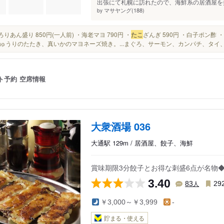
出張にて札幌に訪れたので、海鮮系の居酒屋を探
マサヤング(188)
by
いろりあん盛り 850円(一人前) ・海老マヨ 790円 ・
たこ
ざんぎ 590円 ・白子ポン酢 
ゅうりのたたき、真いかのマヨネーズ焼き。...まぐろ、サーモン、カンパチ、タイ
ト予約
空席情報
大衆酒場 036
大通駅 129m / 居酒屋、餃子、海鮮
賞味期限3分餃子とお得な刺盛6点が名物
3.40
人
83
29
￥3,000～￥3,999
-
貯まる・使える