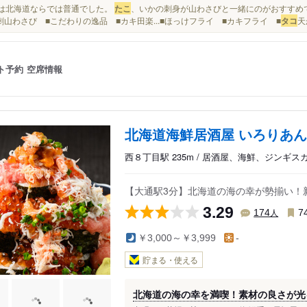
鮮度は北海道ならでは普通でした。
たこ
、いかの刺身が山わさびと一緒にのがおすすめで
刺山わさび ■こだわりの逸品 ■カキ田楽...■ほっけフライ ■カキフライ ■
タコ
天
ト予約
空席情報
北海道海鮮居酒屋 いろりあん
西８丁目駅 235m / 居酒屋、海鮮、ジンギス
【大通駅3分】北海道の海の幸が勢揃い！
3.29
人
174
7
￥3,000～￥3,999
-
貯まる・使える
北海道の海の幸を満喫！素材の良さが光