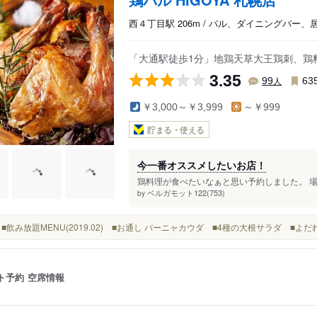
西４丁目駅 206m / バル、ダイニングバー、
「大通駅徒歩1分」地鶏天草大王鶏刺、鶏料
3.35
人
99
63
￥3,000～￥3,999
～￥999
貯まる・使える
今一番オススメしたいお店！
鶏料理が食べたいなぁと思い予約しました。 場
ベルガモット122(753)
by
02) ■飲み放題MENU(2019.02) ■お通し バーニャカウダ ■4種の大根サラダ ■よだ
ト予約
空席情報