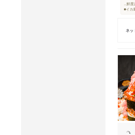
...
■イカ
ネッ