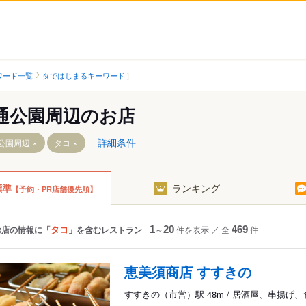
ワード一覧
タではじまるキーワード
通公園周辺のお店
詳細条件
公園周辺
タコ
標準
ランキング
【予約・PR店舗優先順】
目駅
目駅
タコ
お店の情報に「
」を含むレストラン
1
～
20
件を表示
／
全
469
件
ター前駅
目駅
恵美須商店 すすきの
所前駅
すすきの（市営）駅 48m / 居酒屋、串揚げ、
駅