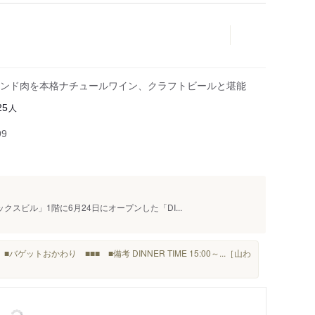
ンド肉を本格ナチュールワイン、クラフトビールと堪能
人
25
99
スビル」1階に6月24日にオープンした「DI...
■バゲットおかわり ■■■ ■備考 DINNER TIME 15:00～...［山わ