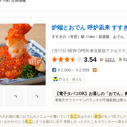
ト予約
空席情報
炉端とおでん 呼炉凪来 すす
すすきの（市営）駅 114m / 居酒屋、おで
7月17日 NEW OPEN 東京新宿アクセス
3.54
人
122
5
￥2,000～￥2,999
-
貯まる・使える
【電子タバコOK】お通しの「おでん」
事務方サラリーマンのランチの守備範囲は限られる
お箸の入れ物の裏におでんのメニューが書いていて
たこ
足は小さい
タコ
が丸々1匹でした
い おかわりに 小
たこ
にさつま揚げに玉子 美味しかった小たこをカウンターへ皿をも