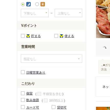
西４丁目
～
Vポイント
貯まる
使える
営業時間
...
方法 
日曜営業あり
こだわり
ネッ
個室
半個室を含む
飲み放題
3時間以上
カード可
貸切可