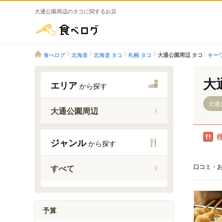
大通公園周辺のタコに関するお店
食べログ
食べログ
北海道
北海道 タコ
札幌 タコ
キー
大通公園周辺 タコ
大
エリア
から探す
大通
大通公園周辺
大通駅
ジャンル
から探す
西１８丁
西１１丁
口コミ・
すべて
バスセン
西１５丁
中央区役
予算
西８丁目