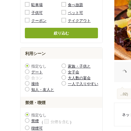
駐車場
食べ放題
子供可
ペット可
クーポン
テイクアウト
絞り込む
利用シーン
指定なし
家族・子供と
デート
女子会
合コン
大人数の宴会
接待
一人で入りやすい
知人・友人と
...
禁煙・喫煙
ネッ
指定なし
禁煙
分煙を含む
喫煙可