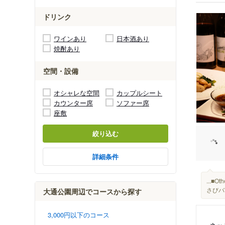
ドリンク
ワインあり
日本酒あり
焼酎あり
空間・設備
オシャレな空間
カップルシート
カウンター席
ソファー席
座敷
絞り込む
詳細条件
...
さびバ
大通公園周辺でコースから探す
3,000円以下のコース