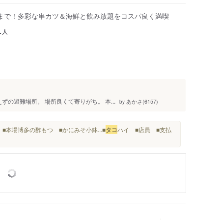
まで！多彩な串カツ＆海鮮と飲み放題をコスパ良く満喫
人
1
ずの避難場所。 場所良くて寄りがち。 本...
あかさ(6157)
by
■本場博多の酢もつ ■かにみそ小鉢...■
タコ
ハイ ■店員 ■支払