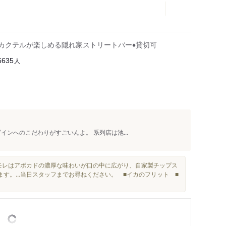
カクテルが楽しめる隠れ家ストリートバー♦︎貸切可
人
6635
インへのこだわりがすごいんよ。 系列店は池...
モレはアボカドの濃厚な味わいが口の中に広がり、自家製チップス
す。...当日スタッフまでお尋ねください。 ■イカのフリット ■