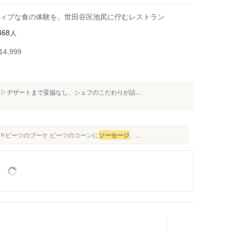
ィブな食の体験を。世田谷区池尻に佇むレストラン
人
468
4,999
▷デザートまで妥協なし、シェフのこだわりが詰...
 ⚪︎ビーツのブーケ ビーツのコーンに
ソーセージ
、...