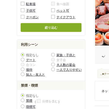
駐車場
食べ放題
子供可
ペット可
クーポン
テイクアウト
絞り込む
利用シーン
指定なし
家族・子供と
デート
女子会
合コン
大人数の宴会
接待
一人で入りやすい
...
知人・友人と
禁煙・喫煙
ネッ
指定なし
禁煙
分煙を含む
喫煙可