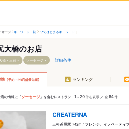
キーワード一覧
ソではじまるキーワード
ーセージ
尻大橋のお店
詳細条件
大橋・三宿
ソーセージ
標準
ランキング
【予約・PR店舗優先順】
駅
ソーセージ
お店の情報に「
」を含むレストラン
1
～
20
件を表示
／
全
84
件
CREATERNA
三軒茶屋駅 742m / フレンチ、イノベーテ