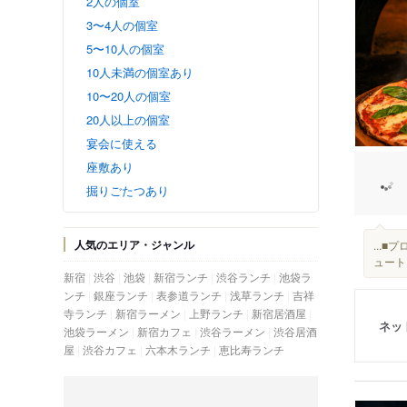
2人の個室
3〜4人の個室
5〜10人の個室
10人未満の個室あり
10〜20人の個室
20人以上の個室
宴会に使える
座敷あり
掘りごたつあり
人気のエリア・ジャンル
...
ュート
新宿
渋谷
池袋
新宿ランチ
渋谷ランチ
池袋ラ
ンチ
銀座ランチ
表参道ランチ
浅草ランチ
吉祥
寺ランチ
新宿ラーメン
上野ランチ
新宿居酒屋
ネッ
池袋ラーメン
新宿カフェ
渋谷ラーメン
渋谷居酒
屋
渋谷カフェ
六本木ランチ
恵比寿ランチ