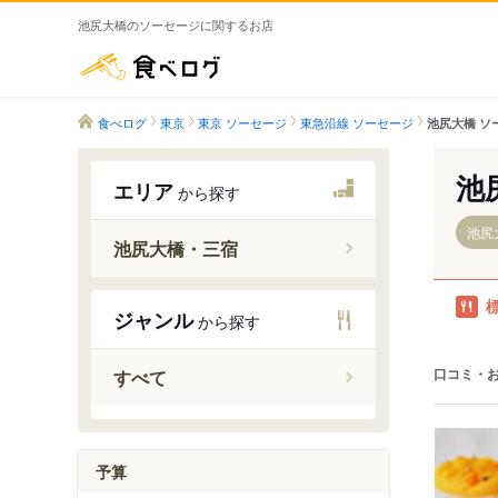
池尻大橋のソーセージに関するお店
食べログ
食べログ
東京
東京 ソーセージ
東急沿線 ソーセージ
池尻大橋 ソ
池
エリア
から探す
池尻
池尻大橋・三宿
池尻大橋
ジャンル
から探す
口コミ・
すべて
予算