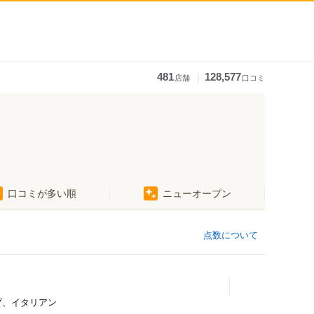
｜
481
128,577
店舗
口コミ
口コミが多い順
ニューオープン
点数について
ィブ、イタリアン