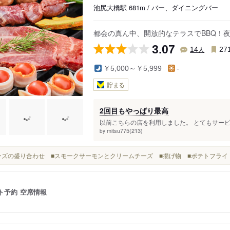
池尻大橋駅 681m / バー、ダイニングバー
都会の真ん中、開放的なテラスでBBQ！
3.07
人
14
27
￥5,000～￥5,999
-
貯まる
2回目もやっぱり最高
以前こちらの店を利用しました。 とてもサービ
mitsu775(213)
by
■チーズの盛り合わせ ■スモークサーモンとクリームチーズ ■揚げ物 ■ポテトフライ
ト予約
空席情報