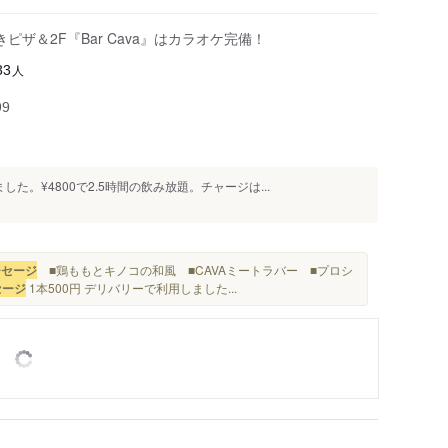
ザ＆2F『Bar Cava』はカラオケ完備！
人
33
99
。¥4800で2.5時間の飲み放題。チャージは...
ーセージ
■鶏ももとキノコの和風 ■CAVAミートラバー ■プロシ
セージ
1本500円 デリバリーで利用しました...