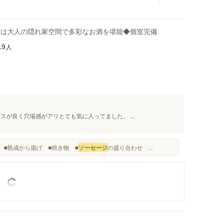
夜は大人の隠れ家空間で多彩なお酒を堪能◆個室完備
人
19
スが良く穴場感がアリとても気に入ってました。 ...
 ■熟成から揚げ ■焼き物 ■
ソーセージ
の盛り合わせ ...