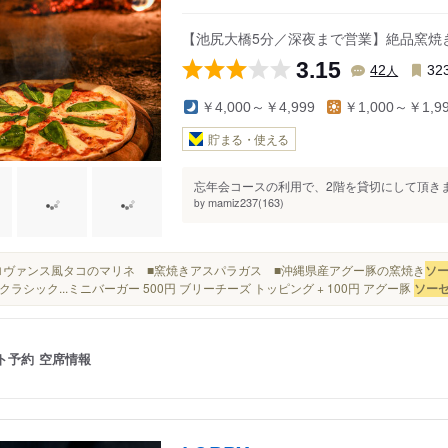
【池尻大橋5分／深夜まで営業】絶品窯焼きピ
3.15
人
42
32
￥4,000～￥4,999
￥1,000～￥1,9
貯まる・使える
忘年会コースの利用で、2階を貸切にして頂きました
mamiz237(163)
by
■プロヴァンス風タコのマリネ ■窯焼きアスパラガス ■沖縄県産アグー豚の窯焼き
ソ
クラシック...ミニバーガー 500円 ブリーチーズ トッピング + 100円 アグー豚
ソー
ト予約
空席情報