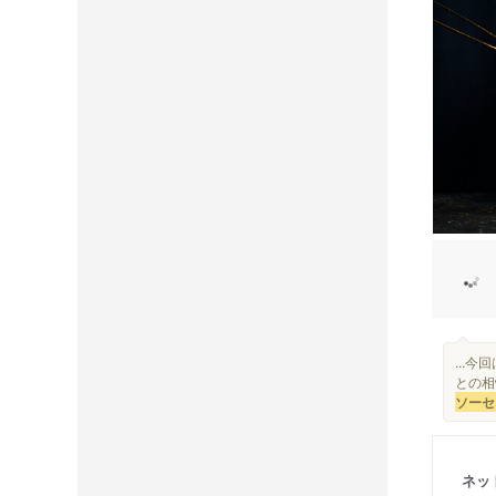
...
との相
ソーセ
ネッ