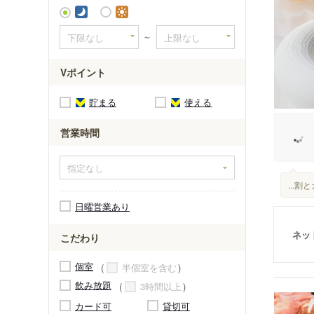
～
Vポイント
貯まる
使える
営業時間
...
日曜営業あり
ネッ
こだわり
個室
半個室を含む
飲み放題
3時間以上
カード可
貸切可