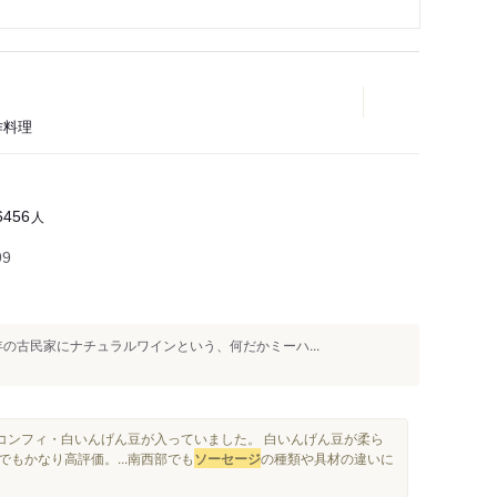
作料理
人
6456
99
年の古民家にナチュラルワインという、何だかミーハ...
コンフィ・白いんげん豆が入っていました。 白いんげん豆が柔ら
もかなり高評価。...南西部でも
ソーセージ
の種類や具材の違いに