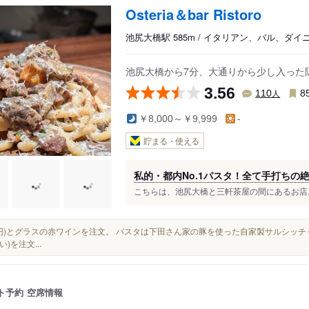
Osteria＆bar Ristoro
池尻大橋駅 585m / イタリアン、バル、ダイ
池尻大橋から7分、大通りから少し入った
3.56
人
110
8
￥8,000～￥9,999
-
貯まる・使える
私的・都内No.1パスタ！全て手打ち
こちらは、池尻大橋と三軒茶屋の間にあるお店。 
400円)とグラスの赤ワインを注文。 パスタは下田さん家の豚を使った自家製サルシッチ
)を注文...
ト予約
空席情報