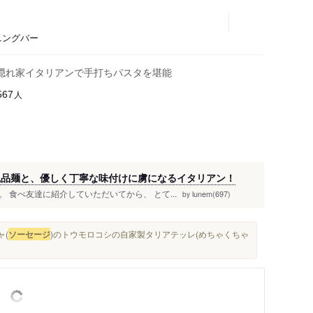
ニングバー
隠れ家イタリアンで手打ちパスタを堪能
人
567
の絶品麺と、優しく丁寧な味付けに虜になるイタリアン！
食べ友達に紹介していただいてから、 とて...
lunem(697)
by
ャ(
ソーセージ
)のトウモロコシの自家製タリアテッレ(めちゃくちゃ