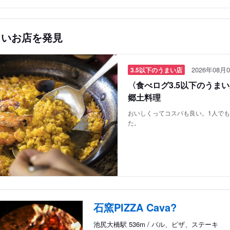
しいお店を発見
2026年08月0
3.5以下のうまい店
〈食べログ3.5以下のうま
郷土料理
おいしくってコスパも良い。1人で
た。
石窯PIZZA Cava?
池尻大橋駅 536m / バル、ピザ、ステーキ