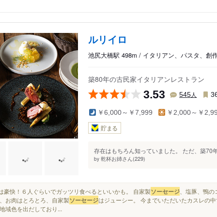
ルリイロ
池尻大橋駅 498m / イタリアン、パスタ、創
築80年の古民家イタリアンレストラン
3.53
人
545
3
￥6,000～￥7,999
￥2,000～￥2,9
貯まる
存在はもちろん知っていました。 ただ、築70
乾杯お姉さん(229)
by
これは豪快！６人ぐらいでガッツリ食べるといいかも。 自家製
ソーセージ
、塩豚、鴨の
、お肉はとろとろ、自家製
ソーセージ
はジューシー。 今までいただいたカスレの中で
地域色を出だしており...