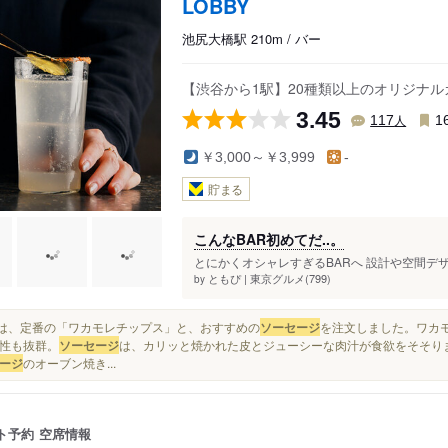
LOBBY
池尻大橋駅 210m / バー
【渋谷から1駅】20種類以上のオリジナル
3.45
人
117
1
￥3,000～￥3,999
-
貯まる
こんなBAR初めてだ..。
とにかくオシャレすぎるBARへ 設計や空間デザ
ともぴ | 東京グルメ(799)
by
今回は、定番の「ワカモレチップス」と、おすすめの
ソーセージ
を注文しました。ワカ
性も抜群。
ソーセージ
は、カリッと焼かれた皮とジューシーな肉汁が食欲をそそりま
ージ
のオーブン焼き...
ト予約
空席情報