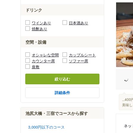
ドリンク
ワインあり
日本酒あり
焼酎あり
空間・設備
オシャレな空間
カップルシート
カウンター席
ソファー席
座敷
絞り込む
詳細条件
...
美味しい
池尻大橋・三宿でコースから探す
ネッ
3,000円以下のコース